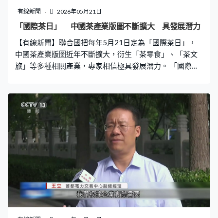
太平洋有三股氣流匯集在南海的北部，這些氣流猛烈地向
有線新聞
2026年05月21日
廣東沿海湧去，在沿海地形抬升的作用下引發了強烈的暴
「國際茶日」 中國茶產業版圖不斷擴大 具發展潛力
雨。」 另外多個省市都有暴雨，江西多地發布暴雨紅色預
【有線新聞】聯合國把每年5月21日定為「國際茶日」，
警，新余市有房屋倒塌，超過1,000畝農田被浸，亦有居民
中國茶產業版圖近年不斷擴大，衍生「茶零食」、「茶文
一度被圍困屋內，消防、
旅」等多種相關產業，專家相信極具發展潛力。 「國際茶
日」旨在提升對茶的歷史、文化意義，以及經濟價值的認
識，安徽黃山舉辦茶文化活動吸引國內外茶友齊聚品茗，
感受特色徽州茶俗。遊客明月：「我很喜歡這種文化交流
方式，這種沉浸式品茶體驗讓我深入了解到中國茶文化、
徽州茶文化，這特別具有新鮮感和有意義。」 中國茶產業
近年持續擴大，從單純的茶飲演變成各類「茶消費」，包
括「茶零食」，如蛋糕、瓜子、梅餅等，相關市場規模從
2019年的33億元增長到2023年的65億元，複合年均增長
率超過18%。不少人認為，「茶零食」不甜膩、熱量低，
比普通零食健康，充分滿足現今消費者對於「輕養生」的
追求，相信「茶零食」發展前景大，可進一步拓展消費場
景。 此外，「茶文旅」亦正蓬勃發展，廣西南寧橫州的中
華茉莉園就是以茉莉茶文化為特色的生態觀光茶園景區，