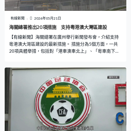
有線新聞
2026年05月21日
海關總署推出20項措施 支持粵港澳大灣區建設
【有線新聞】海關總署在廣州舉行新聞發布會，介紹支持
粵港澳大灣區建設的最新措施。 措施分為5個方面，一共
20項具體舉措，包括對「港車澳車北上」、「粵車南下」
實施「一站式」監管，暢通三地跨境通行；探索供港澳短
保質期食品的便利通關措施，包括建立企業白名單等。 另
外措施亦聚焦科創高地，包括擴大正面清單實施範圍，便
利科研用物資跨境流動，探索對用於生物醫藥研發的進口
料件實施保稅監管、簡化提交單證等，服務大灣區發展新
質生產力。