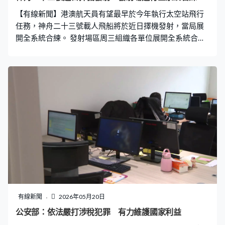
【有線新聞】港澳航天員有望最早於今年執行太空站飛行
任務，神舟二十三號載人飛船將於近日擇機發射，當局展
開全系統合練。 發射場區周三組織各單位展開全系統合
練，火箭、飛船等分系統進行功能檢查，由飛行準備、點
火起飛、到船箭分離，實施全過程模擬演練。航天員乘組
也開展了醫學檢查等準備工作，並演練出征儀式、艙內狀
態設置、進艙等流程，當局說所有流程和操作一次到位、
精準無誤。
有線新聞
2026年05月20日
公安部：依法嚴打涉稅犯罪 有力維護國家利益