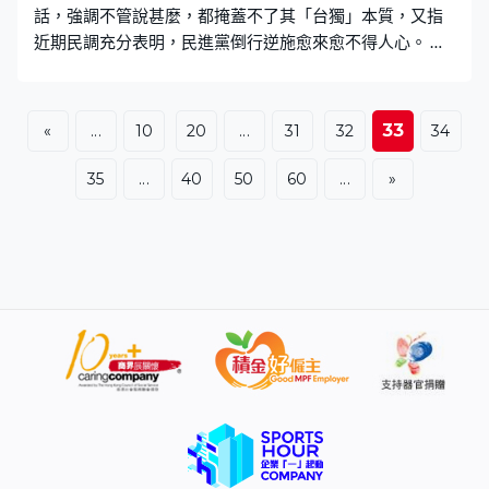
話，強調不管說甚麼，都掩蓋不了其「台獨」本質，又指
近期民調充分表明，民進黨倒行逆施愈來愈不得人心。 賴
清德發表就職兩周年講話，當中提到會將「維持台海和平
穩定阻止外力改變台海現狀」定位為戰略目標。 在北京，
國台辦發言人朱鳳蓮重申，不管賴清德說甚麼都掩蓋不了
33
«
...
10
20
...
31
32
34
其冥頑不化的「台獨」本質。朱鳳蓮：「不管賴清德說甚
麼、做甚麼，都掩蓋不了其冥頑不化的『台獨』本質、改
35
...
40
50
60
...
»
變不了台灣是中國一部分的地位、割裂不了兩岸同屬一個
中國的歷史和法理聯結，更阻擋不了祖國終將統一，也必
將統一的歷史大勢。」 對於近期多項民調顯示，台灣民眾
對於賴清德施政的不滿意度高於滿意度，逾八成民眾認為
台海問題應該通過協商和平解決。在20至29歲青年群體
中，傾向「台獨」的比例更持續下降。朱鳳蓮認為，民調
充分表明賴清德的所作所為與台灣民眾利益福祉背道而
馳，愈來愈不得人心。朱鳳蓮：「賴清德當局的種種倒行
逆施，嚴重違背了台灣社會要和平、要發展、要交流、要
合作的主流民意，嚴重破壞台海和平穩定，將台灣帶向兵
凶戰危的險境，充分暴露其冥頑不化的「台獨」本性，充
分坐實其是不折不扣的『兩岸和平破壞者』、『台海