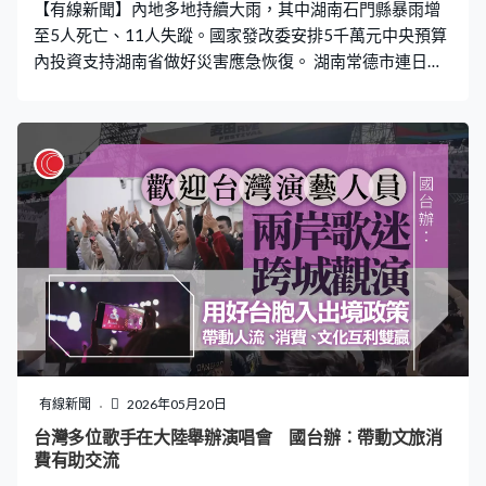
【有線新聞】內地多地持續大雨，其中湖南石門縣暴雨增
至5人死亡、11人失蹤。國家發改委安排5千萬元中央預算
內投資支持湖南省做好災害應急恢復。 湖南常德市連日暴
雨，多個地區洪水暴漲，救援工作仍然持續。當局緊急調
派兩架應急救援直升機打通空中「生命通道」，運送傷
者，以及執行災情空中偵察、應急物資投送等任務。 石門
縣23個鄉鎮，過去幾日不同程度受災，多處道路和通訊一
度中斷，受災人數超過10.3萬人。氣象部門預計暴雨天氣
持續影響廣東和廣西一帶，直至周五雨勢減弱。 財政部和
應急管理部預撥1.2億元人民幣支持湖北、湖南、廣西、重
慶、貴州開展搶險救災和群眾救助工作。
有線新聞
2026年05月20日
台灣多位歌手在大陸舉辦演唱會 國台辦︰帶動文旅消
費有助交流