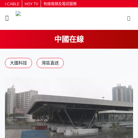
i-CABLE
HOY TV
有線寬頻及電訊服務
中國在線
返回
大國科技
灣區直送
按輸入鍵開始搜尋