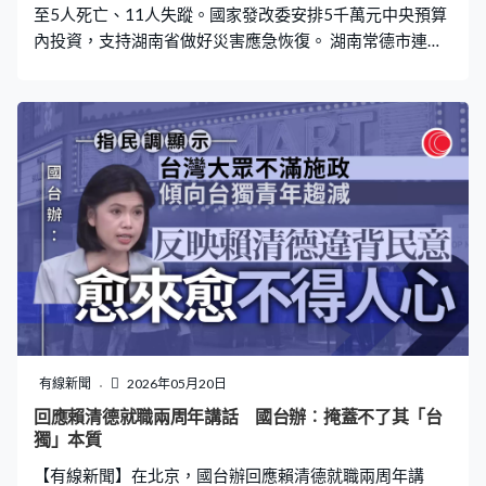
至5人死亡、11人失蹤。國家發改委安排5千萬元中央預算
內投資，支持湖南省做好災害應急恢復。 湖南常德市連日
暴雨，石門縣23個鄉鎮多個地區洪水暴漲，道路和通訊受
損，受災人數超過10.3萬人。貴州多地有民眾被洪水圍
困，其中麻江縣有3人死亡，逾千人要轉移安置。氣象部門
預計未來兩日暴雨會影響廣東和廣西一帶，到周五雨勢減
弱。 財政部和應急管理部預撥1.2億元人民幣，支持湖北、
湖南、廣西、重慶、貴州開展搶險救災和群眾救助工作。
有線新聞
2026年05月20日
回應賴清德就職兩周年講話 國台辦︰掩蓋不了其「台
獨」本質
【有線新聞】在北京，國台辦回應賴清德就職兩周年講