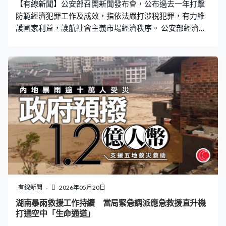
【有線新聞】公安部召開新聞發布會，公布過去一年打擊
防範經濟犯罪工作及成效，指依法嚴打涉稅犯罪，有力維
護國家利益，護航社會主義市場經濟秩序。 公安部經濟犯
罪偵查局局長華列兵：「截至今年四月底，共破獲各類經
濟犯罪案件12.8萬起，挽回經濟損失375億元。組織開展
打擊利用離岸公司和地下錢莊向境外轉移贓款『殲擊』專
項工作，共破案1600餘起，對100多個跨區域地下錢莊犯
罪網絡開展集群打擊。組織開展緝捕在逃境外經濟犯罪嫌
疑人『獵狐行動』，抓獲境外逃犯880餘名，其中紅通逃
犯38名。」 公安部指由去年至今年4月底，共立案偵辦
8400多宗危害稅收徵管犯罪案件，追回23億多元經濟損
失。其中騙稅案件立案300多宗，追回經濟損失金額同比
上升兩成。當局亦對虛開增值稅專用發票、非法經營等犯
罪，以及其他不法中介團夥實施全鏈條打擊，取得了顯著
成效。
有線新聞
2026年05月20日
湖南暴雨救援工作持續 當局緊急調派應急救援直升機
打通空中「生命通道」