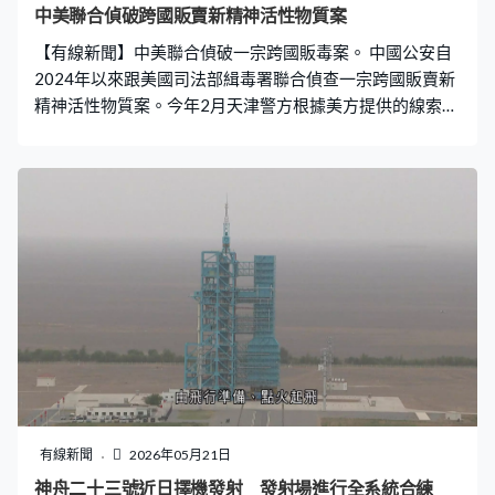
中美聯合偵破跨國販賣新精神活性物質案
【有線新聞】中美聯合偵破一宗跨國販毒案。 中國公安自
2024年以來跟美國司法部緝毒署聯合偵查一宗跨國販賣新
精神活性物質案。今年2月天津警方根據美方提供的線索成
功拘捕一名疑犯，美方則在更早之前在佐治亞州拘捕同案
的一名美籍疑犯。案件偵破是雙方協調打擊跨境犯罪的成
果，反映兩國對犯毒及相關跨國罪行絕不姑息的嚴正立
場。
有線新聞
2026年05月21日
神舟二十三號近日擇機發射 發射場進行全系統合練