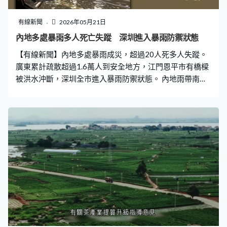
有線新聞
2026年05月21日
內地多處暴雨多人死亡失蹤 深圳進入暴雨防禦狀態
【有線新聞】內地多處暴雨成災，超過20人死多人失蹤。
廣東累計疏散超過1.6萬人到安全地方，江門恩平市有橋樑
被洪水沖斷，深圳全市進入暴雨防禦狀態。 內地雨帶南
下，廣東多地周三起下暴雨，江門恩平市單日降雨量破紀
錄，24小時雨量達到449毫米，有橋樑被洪水沖斷，恩平
市和開平市停工停課。茂名市有路段局部塌陷，洪水不斷
從橋底湧上來。陽春市周二至周三平均雨量超過200毫
米，其中下雙水文站周三晚更突破1千毫米。有長者被兩米
深洪水圍困，救援人員用橡皮艇到離岸20多米的深水區域
救起被困長者，當局派出500多人的搶險救援隊伍進村，
全市轉移超過8,500人。 而在深圳，周三亦一度發出最高
級別的暴雨紅色預警，深中通道有雨水倒灌。氣象部門
指，廣東進入龍舟水時期，全省平均雨量會較往年偏多，
這次降雨將持續至周五。廣東省氣象台副首席預報員韓浦
城：「從低層環流圖可以看到分別從印度洋、赤道、西北