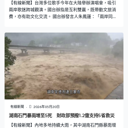
【有線新聞】台灣多位歌手今年在大陸舉辦演唱會，吸引
兩岸歌迷跨城觀演。國台辦指是互利雙贏，既帶動文旅消
費，亦有助文化交流。 國台辦發言人朱鳳蓮：「兩岸同根
同源、文脈相同，流行音樂是兩岸民間交流最具親和力、
最接地氣的載體之一。我們一貫支持兩岸文化、演藝、旅
遊等領域交流合作，樂見更多有溫度、有人氣的兩岸文化
交流活動，帶動人流、消費流、文化流雙向流動。我們歡
迎台灣演藝人員來大陸舉辦演唱會或參加各類文化演出活
動；也歡迎島內歌迷朋友用好愈來愈便利的台胞入出境政
策，來大陸各地觀看各類文化演出活動，體驗精彩文旅生
活。」
有線新聞
2026年05月20日
湖南石門暴雨增至5死 財政部預撥1.2億支持5省救災
【有線新聞】內地多地持續大雨，其中湖南石門縣暴雨增