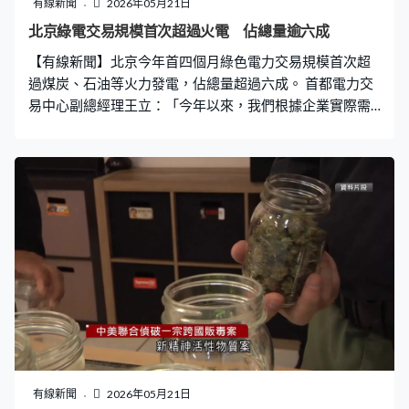
有線新聞
2026年05月21日
節假日平均一天接待遊客3千人，賞花以外，遊客還能親身
北京綠電交易規模首次超過火電 佔總量逾六成
體驗採茶和製茶。 工信部等多個部門日前聯合發布有關茶
【有線新聞】北京今年首四個月綠色電力交易規模首次超
產業提質升級指導意見，明確提出要培育5個以上年營收超
過煤炭、石油等火力發電，佔總量超過六成。 首都電力交
過100億元的茶產業集群
易中心副總經理王立：「今年以來，我們根據企業實際需
要把綠電交易周期大幅縮短。多年期的可以按月交易，跨
省區的最長十天一次，京津唐地區按周就能辦理。企業用
綠電短時間能買到，交易越來越靈活。」 北京1月至4月綠
色電力市場化交易達到188億千瓦時，增長超過八成，佔
交易總量的六成三，是首次交易規模超過火電。絕大部分
的綠電來自新疆、西藏、山西等14個省區。當局指會持續
將外省的綠電輸入北京，推動綠電向產業園區、數據中心
等重點領域拓展。
有線新聞
2026年05月21日