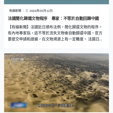
有線新聞
2026年05月12日
法國簡化歸還文物程序 專家：不等於自動回歸中國
【有線新聞】法國近日頒布法例，簡化歸還文物的程序。
有內地專家指，這不等於流失文物會自動歸還中國，官方
要提交申請和證據，在文物溯源上有一定難度。 法國日前
正式頒布，簡化非法所得文物歸還程序的法律，符合歸還
條件的必須是1815年至1972年期間，法國以偷盜、掠奪
等方式獲得的外國文物。相關時段涵蓋鴉片戰爭等時期，
但法案生效不等於中國流失文物可自動歸還。首先，法案
只對國有和公共機構有效，對私人藏品沒有法律效力。至
於「非法獲取文物」的定義，亦需雙方進一步協商。中國
政法大學教授霍政欣：「這部法律將軍事物品、考古發掘
的文物排除在返還範圍外，同時也沒有對這些定義做出準
確的說明，所以像當時一些所謂的法國探險家像伯希和
等，在敦煌以所謂的低價方式購買的文物，能不能在返還
範圍內，還需要雙方通過協商來進一步明確。」 有專家相
信圓明園的文物最有希望歸還，一來它們是被軍事搶掠，