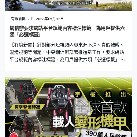
有線新聞
2026年05月12日
網信辦要求網站平台規範內容標注標籤 為用戶提供六
類「必選標籤」
【有線新聞】針對部分短視頻內容來源不清、真假難辨、
混淆視聽等問題，中央網信辦部署推進新工作，要求網站
平台規範內容標注標籤，為用戶提供六類「必選標籤」。
當中包括註明含有虛構演繹、AI生成、營銷資訊、轉載、
個人觀點或無需標注六個選項，其中真實生活記錄可選
「無需標註」，而該標籤不會在畫面上呈現。當局今年初
起指導網站平台清理52萬條，涉及虛假擺拍等違規影片，
處罰6.8萬個違規賬號。當局亦於3月時指導抖音、快手、
騰訊、小紅書等12個平台試行標注標籤做法進行測試，下
一步將加大督促和監督檢查力度，對違規平台依法嚴懲並
公開曝光。