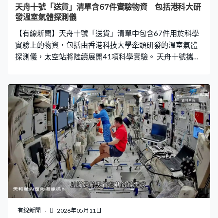
天舟十號「送貨」清單含67件實驗物資 包括港科大研
發溫室氣體探測儀
【有線新聞】天舟十號「送貨」清單中包含67件用於科學
實驗上的物資，包括由香港科技大學牽頭研發的溫室氣體
探測儀，太空站將陸續展開41項科學實驗。 天舟十號攜帶
的67件用於科學實驗上的物資重達768公斤，當中包含不
少亮點，例如攜帶了斑馬魚胚胎、小鼠胚胎和由幹細胞製
作的「人工胚胎」，將在太空站構建覆蓋脊椎動物到哺乳
動物的完整太空胚胎研究鏈條。重點開展5項空間生命科學
實驗，主要研究太空環境如何損傷哺乳動物早期胚胎、失
重環境下骨骼丟失和心肌變化的調控機制等關鍵問題，為
未來人類長期駐留太空甚至實現星際移民提供健康保障。
中國科學院動物研究所副研究員李天達：「我們希望能夠
把小鼠的工作結合斑馬魚的工作，包括這次類胚胎的一些
工作，和未來我們在小鼠體內開展的一些孕育相關的一些
工作，能夠串聯起來，去系統了解包括脊椎動物斑馬魚和
哺乳動物小鼠，未來包括靈長類和人在內，這些地球生命
的胚胎發育過程是如何受到空間環境影響的。」 至於高分
有線新聞
2026年05月11日