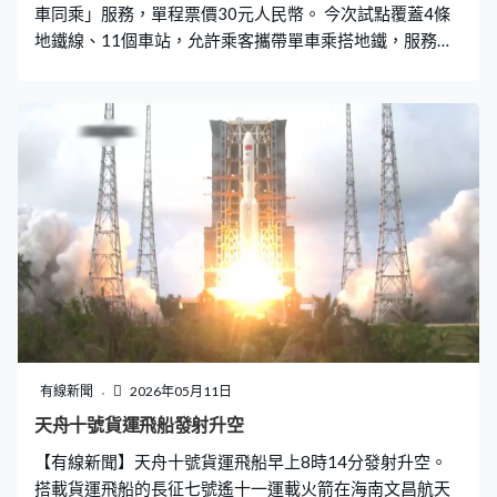
車同乘」服務，單程票價30元人民幣。 今次試點覆蓋4條
新人毋須專程到醫院
地鐵線、11個車站，允許乘客攜帶單車乘搭地鐵，服務時
間只限周六和周日，工作日和法定節假日暫不開放。票價
30元人民幣，包括了乘客本人和一輛單車，單車需套上保
護套。 措施是為了方便喜歡騎單車的人，可以實惠的價錢
到郊區騎行，同時亦可以促進郊區消費，目前內地已有多
個城市有這項服務，包括深圳、蘇州和常州。
有線新聞
2026年05月11日
天舟十號貨運飛船發射升空
【有線新聞】天舟十號貨運飛船早上8時14分發射升空。
搭載貨運飛船的長征七號遙十一運載火箭在海南文昌航天