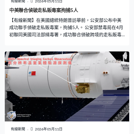
有線新聞
2026年05月11日
交給無人機店組裝。 一個多小時後，一架符合客戶特定要
中美聯合偵破走私販毒案拘捕5人
求的無人機試飛成功。無人機店老闆黃杰：「現在我們的
【有線新聞】在美國總統特朗普訪華前，公安部公布中美
配件多了，都是本地產的，可以滿足各樣各樣的一些定制
成功聯手偵破走私販毒案，拘捕5人。 公安部禁毒局在4月
化需求，產品的變化現在也
初聯同美國司法部緝毒署，成功聯合偵破跨境的走私販毒
案，同步在中國遼寧、廣東、美國佛羅里達州、內華達州
等地展開收網行動，分別拘捕兩名中國籍和3名美國籍疑
犯，繳獲丙托尼秦、波瑪唑倫等毒品，切斷一條跨越中美
兩國的走私販毒通道。
有線新聞
2026年05月11日