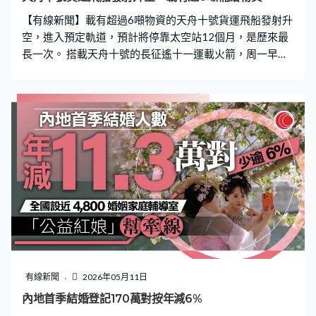
員，可能後面就是隨著空間站的擴容，航天員上去也多
【有線新聞】載有超過6噸物資的天舟十號貨運飛船發射升
了，駐留時間也長、消耗大，必然會帶來運輸需求的提
空，進入預定軌道，預計將停靠太空站12個月，是歷來最
升，現在的天舟貨船是目前在役
長一次。 搭載天舟十號的長征遙十一運載火箭，周一早上
8時14分在海南文昌航天發射場升空。約10分鐘後，飛船
與火箭分離，進入預定軌道，太陽帆板展開。「我宣布，
此次發射任務取得圓滿成功，謝謝大家。」 天舟十號長
10.6米，載有超過6噸物資，有220多件貨物，包括航天員
在軌生活物資、平台設備、推進劑和6項科學載荷設備，是
太空站建造以來，攜帶最多一次。當中包括一部新的太空
跑步機和太空冰箱，以滿足航天員在軌鍛煉需求，和保存
需要冷藏的生物樣品。另外還有一套新款艙外航天服，連
同早前天舟九號運送的兩套，太空站的航天服將完成全面
更新。 當局預計天舟十號將停靠太空站約一年，較以往約
半年發射一次，現時發射間隔逐漸拉長。中國航天科技集
團人員于磊：「首先天舟十號裝載量很大，因為現在航天
員在軌，包括前段時間看到的外國的一些航天員，可能後
有線新聞
2026年05月11日
面就是，隨著空間站的擴容，航天員上去也多了，駐留時
內地首季結婚登記170萬對按年減6%
間也長、消耗大，必然會帶來運輸需求的提升。現在的天