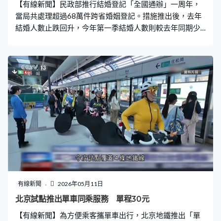
【有線新聞】民政部推行結婚登記「全國通辦」一周年，
舟貨船是目前在役的貨運飛船裡載貨比最高。」 除了補給
當局共處理超過68萬件跨省婚姻登記。措施推出後，去年
物資，天舟十號在停靠期間還
結婚人數止跌回升，今年第一季結婚人數則較去年同期少
約6%。 民政部統計今年第一季全國共有169.7萬對新人登
記結婚，按年減少11.3萬對，跌幅6.24%，結婚人數自
2013年高峰後持續下跌。 面對結婚率下跌，民政部去年5
月修訂《婚姻登記條例》，實施「全國通辦」，新人毋須
再返回戶籍所在地，在外地隨時註冊，幾分鐘就完成，令
去年登記結婚止跌回升。 而在新政實施一年以來，全國辦
理超過68萬件跨省婚姻登記。新人劉瑞雪：「回一趟家請
假這些手續都很繁瑣，（全國通辦）對於年輕人來說還是
比較好，省了很多時間成本、金錢成本。」 各地將傳統登
記處變成浪漫景點，北京有登記中心與公園合作，新人可
以認養樹木紀念。杭州則打造婚姻主題園區，提供相親、
婚禮統籌等一站式服務，目前全國已建成超過500個公園
式婚姻登記點。 以往結婚還需另外到公安局、醫保局等多
有線新聞
2026年05月11日
個部門辦理十多項手續，安徽等地就推行「結婚落戶一件
北京試點推出單車同乘服務 單程30元
事」，建立跨部門信息共享機制，現在只需填一張表，十
【有線新聞】為方便乘客攜單車出行，北京地鐵推出「單
幾分鐘搞定所有業務，海南更提供地中海貧血免費篩查，