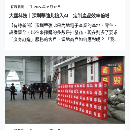
一棵棵樹，把沙漠種成了綠洲，這就是我們『吃掉』沙漠
有線新聞
2026年05月12日
的方式。」葉惠平第一年種下的植物幾乎全軍覆沒，後來
大國科技｜深圳華強北接入AI 定制產品效率倍增
摸索出方法令更多樹木存活下來，還創造收益。 愈來愈多
【有線新聞】深圳華強北是內地電子產業的基地，零件、
牧民向她學種樹，用老化的花棒做成菌包，種出銀耳，不
設備齊全，以往來採購的多數是批發商，現在則多了要求
僅改善生計，剩下的菌渣還能改良土壤。騰格里
「度身訂造」服務的客戶，當地商戶如何應對呢？ 「我想
打造一款具備航拍功能的無人機，幫我出一個設計方
案。」華強北最近增設了AI定制化工作室，客戶只要向
AI「下單」，說出要求，幾分鐘內AI就會生成一份組裝教
學，詳細列出所需配件，連供應商、價錢都能找到。 全球
人工智能應用場景中心負責人周家豪：「可能一個團隊在
此之前幾周或者幾個月的工作，現在幾分鐘就可以出現。
華強北有11.5萬商戶，這套系統把這11.5萬商戶的基本信
息進行了沉澱，通過AI調度工具，挖掘到商戶的具體情
況，對貨品單價進行分析。」 有了報告，下一步便可交給
外賣員在華強北採購。外賣員方洪堅：「拿個鏡頭。（有
500萬的，有1,200萬的。）1,200萬的。」外賣員方洪
堅：「無刷電機。（看看這個行嗎？）可以。拿個槳葉，
無人機的槳葉。」不足一小時，外賣員便買齊所有配件，