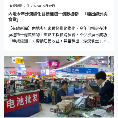
同時屬於法案規定的時段。另外法案亦要求提供證據，判
有線新聞
2026年05月12日
定文物是否非法所得，專家指文物溯源有一定難度。中國
內地今年沙漠綠化目標種植一億畝植物 「種出綠洲與
海外文物研究中心主任段勇：「就是要明確流失文物、它
食堂」
的原屬地以及流失經過，還有相關證據，而我們國家的古
【有線新聞】內地多年來積極推動綠化，今年目標是在沙
代文物往往缺少具體的檔案記錄，因此還需要進
漠種植一億畝植物，重點工程橫跨多省，不少沙漠已成功
「種成綠洲」，帶動居民收益，甚至種出「沙漠食堂」。
內地曾經沙漠化嚴、沙塵暴頻發，多年來積極推動綠化，
今年目標是在沙漠種植一億畝綠色植物。橫跨西北、華
北、東北的「三北」防護林工程是重中之重，超過240個
項目在新疆、甘肅、內蒙古等地同步進行，部分項目還會
召集年輕志願者參與。在和田戈壁灘，首批880畝經過航
天育種的「太空蘆竹」抗逆性更強；其他沙漠「新住客」
還有甘蔗、沙棗、玫瑰、中藥材和開心果。 內蒙古阿拉善
就有超過500塊編號的林地，來自福建的種樹人葉惠平十
多年前獨自到騰格里沙漠種樹，從「甚麼都沒有」的流動
沙丘，種出如今的「沙漠食堂」。葉惠平：「馬蘭湖羊
肉，羊是我們自己養的；沙蔥炒雞蛋，沙蔥也是我們自己
種的；沙漠銀耳羹。以前是沙子吃了我們，現在我們通過