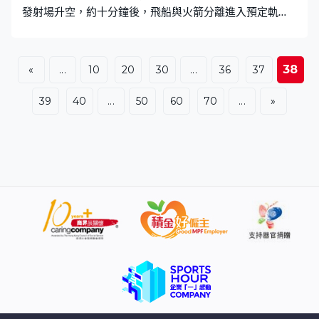
發射場升空，約十分鐘後，飛船與火箭分離進入預定軌
道，太陽能帆板順利展開。當局指任務取得圓滿成功。 天
舟十號載有約6.2噸物資，有220多件貨物，攜帶的實驗載
荷是太空站建造任務以來最多，另外還有一件新款艙外航
38
«
...
10
20
30
...
36
37
天服。預計飛船將在軌停靠12個月。
39
40
...
50
60
70
...
»