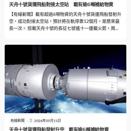
辨率溫室氣體點源探測儀則由香港科技大學牽頭研製，能
天舟十號貨運飛船對接太空站 載有逾6噸補給物資
精準監測溫室氣體的排放情況。與地面監測相比，最大優
【有線新聞】載有超過6噸物資的天舟十號貨運飛船發射升
勢是覆蓋範圍廣、跨地域精度一致、可比性強和不受邊界
空，成功對接太空站，預計將在軌停靠12個月，是歷來最
限制。 香港科技大學教授蘇慧：「它
長一次。 搭載天舟十號的長征七號遙十一運載火箭，周一
早上8時14分在海南文昌航天發射場升空。約10分鐘後，
飛船與火箭分離進入預定軌道，太陽帆板展開。「我宣布
此次發射任務取得圓滿成功，謝謝大家。」飛船在約5小時
後，下午1時11分對接中國太空站，天和核心艙後向端
口。 天舟十號長10.6米，載有超過6噸物資，有220多件貨
物，包括航天員在軌生活物資、平台設備、推進劑和6項科
學載荷設備，是太空站建造以來攜帶最多一次，當中包括
一部新的太空跑步機和太空冰箱，以滿足航天員在軌鍛煉
需求和保存需要冷藏的生物樣品。另外還有一套新款艙外
航天服，連同早前天舟九號運送的兩套太空站的航天服將
完成全面更新。 當局預計天舟十號將停靠太空站約一年，
較以往約半年發射一次，現時發射間隔逐漸拉長。中國航
天科技集團人員于磊：「首先天舟十號裝載量很大，因為
有線新聞
2026年05月11日
現在航天員在軌，包括前段時間看到的，外國的一些航天
天舟十號貨運飛船發射升空 載有逾6噸補給物資