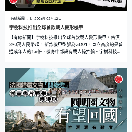
有線新聞
2026年05月12日
宇樹科技推出全球首款載人變形機甲
【有線新聞】宇樹科技推出全球首款載人變形機甲，售價
390萬人民幣起。 新款機甲型號為GD01，直立高度約是普
通成年人的1.6倍，機身中部設有載人操控艙。宇樹科技創
辦人王興興示範爬上機甲，控制機械人行走並揮拳擊倒磚
牆。機甲亦可在數秒內由兩足變形為四足行走，載人後重
量約500公斤，公司說可用作民用交通工具。