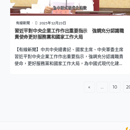
禁生產經營的食鹽，或作為食鹽銷售的產品，以及無標籤
或違反標籤規定的食鹽。 規定亦加設了處罰條款，違反規
定的經營者要承擔相應的法律責任，當局期望進一步壓實
電商平台、直播營運、營銷人員等食品安全責任。市監局
有線新聞
2025年12月23日
稱早前組織起草徵求意見稿，向社會公眾徵詢意見，相關
習近平對中央企業工作作出重要指示 強調充分認識職
工作程序已基本完成，即將發布實施。
責使命更好服務黨和國家工作大局
【有線新聞】中共中央總書記、國家主席、中央軍委主席
習近平對中央企業工作作出重要指示，強調充分認識職責
使命，更好服務黨和國家工作大局，為中國式現代化建設
貢獻更大力量。 中央企業負責人會議一連兩日在北京召
開，會上傳達了習近平重要指示，指中央企業要更好服務
黨和國家工作大局，為中國式現代化建設貢獻更大力量，
«
...
10
2
持續優化國有經濟布局，立足實體經濟，推動科技創新和
產業創新深度融合。習近平強調要堅持和加強黨的全面領
導，加強企業領導班子建設，要完善制度、強化監督，堅
決懲治腐敗。