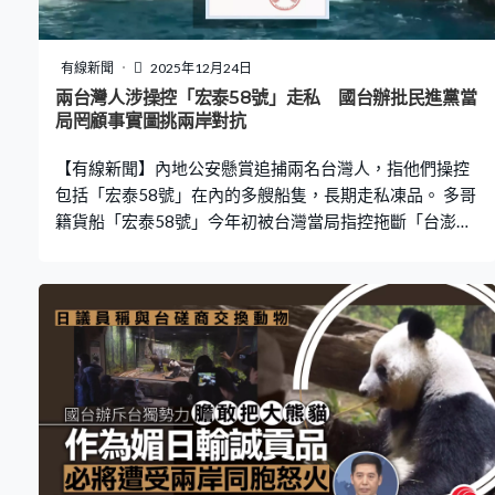
有線新聞
2025年12月24日
兩台灣人涉操控「宏泰58號」走私 國台辦批民進黨當
局罔顧事實圖挑兩岸對抗
【有線新聞】內地公安懸賞追捕兩名台灣人，指他們操控
包括「宏泰58號」在內的多艘船隻，長期走私凍品。 多哥
籍貨船「宏泰58號」今年初被台灣當局指控拖斷「台澎三
號」海底電纜，大陸籍船長更被判囚三年。山東省威海市
公安局今日發布懸賞通告，指「宏泰58號」是被台灣居民
簡文昇、陳順進為首的走私犯罪團夥操控，長期向大陸走
私凍品，懸紅5萬元至25萬元人民幣向民眾徵集線索。 在
北京，國台辦批評民進黨當局罔顧案件事實，企圖挑起兩
岸對立對抗。國台辦發言人彭慶恩：「民進黨當局罔顧案
件事實，惡意炒作大陸『灰色地帶襲擾』，企圖挑起兩岸
對立對抗。正告民進黨當局庇護縱容走私犯罪，並借機進
行政治操弄、破壞兩岸關係，必將遭到兩岸同胞的共同反
對，必將自食惡果。」