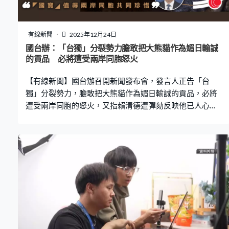
有線新聞
2025年12月24日
國台辦：「台獨」分裂勢力膽敢把大熊貓作為媚日輸誠
的貢品 必將遭受兩岸同胞怒火
【有線新聞】國台辦召開新聞發布會，發言人正告「台
獨」分裂勢力，膽敢把大熊貓作為媚日輸誠的貢品，必將
遭受兩岸同胞的怒火，又指賴清德遭彈劾反映他已人心盡
失。 旅日大熊貓「曉曉」和「蕾蕾」回國在即，日本將再
無大熊貓，早前有日本議員稱台北動物園的大熊貓是大陸
贈送，已就交換動物與台方磋商。在北京，國台辦發言人
彭慶恩批評日本個別政客的言論是癡人說夢。 彭慶恩：
「需要強調的是，2009年大陸贈台大熊貓，是大陸同胞贈
送給台灣同胞的，是兩岸關係和平發展的重要成果。大熊
貓作為『國寶』，值得兩岸同胞共同珍惜，『台獨』分裂
勢力膽敢把大熊貓作為媚日輸誠的貢品，必將遭受兩岸同
胞的怒火。」 針對國民黨和民眾黨早前宣布彈劾賴清德，
彭慶恩則指賴清德當局不顧島內民生福祉，不斷挑起政治