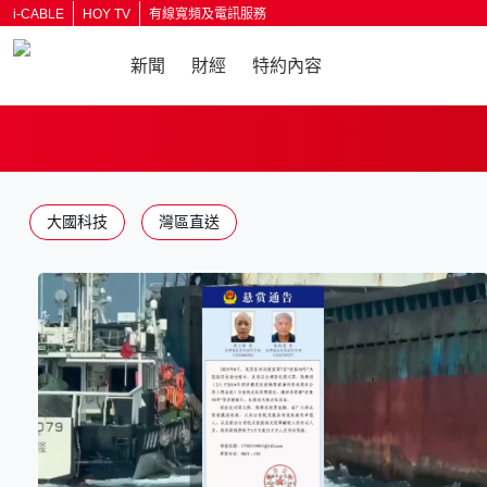
i-CABLE
HOY TV
有線寬頻及電訊服務
新聞
財經
特約內容
返回
大國科技
灣區直送