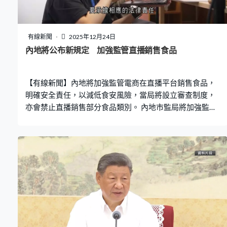
惡鬥，已經人心盡失。「賴清德頑固堅持『台獨』分裂立
場，一再踐踏民主、妨害自由，濫用司法打壓迫害政治異
己，大搞『綠色恐怖』，製造『寒蟬效應』，違背民意、
有線新聞
2025年12月24日
人心盡失。」 對於大陸海警近期再次進入金門水域執法巡
內地將公布新規定 加強監管直播銷售食品
查，彭慶恩強調有利於維護海上作業秩序、保障漁民生命
財產，他正告民進黨當局停止無端拘捕，甚至採取危險粗
【有線新聞】內地將加強監管電商在直播平台銷售食品，
暴方式對待大陸漁民，否則必須承擔一切後果。
明確安全責任，以減低食安風險，當局將設立審查制度，
亦會禁止直播銷售部分食品類別。 內地市監局將加強監管
直播帶貨的食物安全問題，措施包括要求直播平台建立嚴
格的選品制度和抽樣檢驗機制，直播期間要發布真實、全
面、準確的食品資訊，直播間的營運資格、直播行為等都
會被納入管控清單。 市場監管總局食品協調司司長司光：
「明確要求直播電商平台經營者，將直播間運營者主體資
質、直播經營的食品，以及直播行為是否符合有關的法律
法規規定，納入食品安全風險管控清單，作為管控的重點
內容，建立智能監測、排查調度，快速處置等工作機
制。」 當中部分食品類別，將不得經營直播銷售，包括被