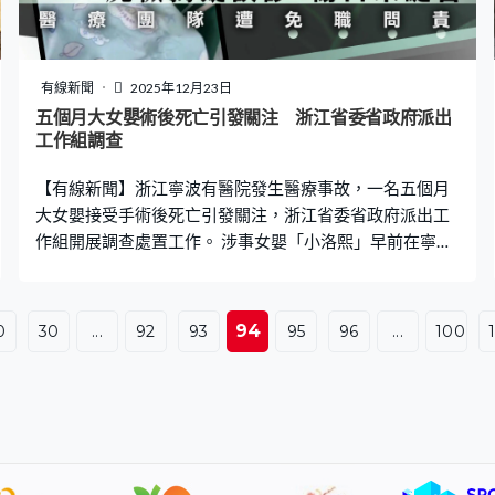
學食堂工作人員葉艷梅：「小孩子也兼顧了，也有一定的
收入，這個月3,000元左右吧。」 目前孝昌縣51間中小學
中已有39間的學校食堂被打造成「媽媽食堂」，「媽媽員
工」佔比超過三分一。有關方面特別推出，相關守則指引
有線新聞
2025年12月23日
及評價準則，確保模式有效運作。
五個月大女嬰術後死亡引發關注 浙江省委省政府派出
工作組調查
【有線新聞】浙江寧波有醫院發生醫療事故，一名五個月
大女嬰接受手術後死亡引發關注，浙江省委省政府派出工
作組開展調查處置工作。 涉事女嬰「小洛熙」早前在寧波
大學附屬婦女兒童醫院確診先天性心臟病，在心臟科一名
陳姓主任遊說下，家屬決定接受手術，但小洛熙術後當晚
死亡，屍檢報告顯示她的心臟未有術前診斷症狀，且有手
94
0
30
...
92
93
95
96
...
100
術創口未被縫合。寧波市衛健委上周確認醫療團隊存在過
失，包括陳姓主任在內多名醫生被免職，分管副院長、院
長和黨委書記亦被問責。