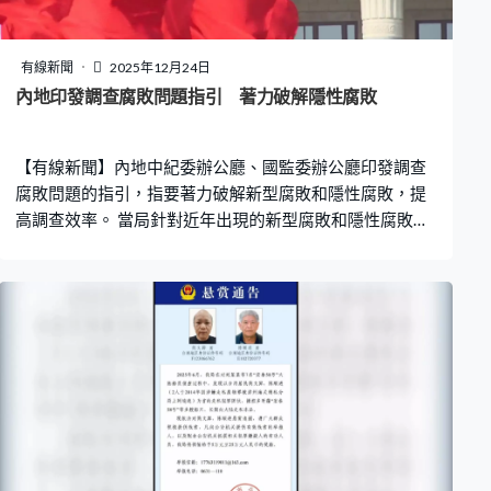
有線新聞
2025年12月24日
內地印發調查腐敗問題指引 著力破解隱性腐敗
【有線新聞】內地中紀委辦公廳、國監委辦公廳印發調查
腐敗問題的指引，指要著力破解新型腐敗和隱性腐敗，提
高調查效率。 當局針對近年出現的新型腐敗和隱性腐敗問
題印發調查證據指引，列明調查期間對於收集、審查、運
用證據等相關要求，同時將腐敗類型歸納成20多種，列出
取證要點。當局稱有關的指引為調查腐敗問題提供了全
面、具體、可操作的取證指導，有利進一步規範監察權行
使，提升案件查辦質效。