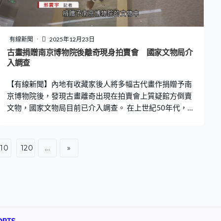
會 ，高度評價「十四五」時期，中國發展取得的重大成
就。會上通過「十五五」規劃建議，明確將「加快實現高
水平科技自立自強」，推動科技與產業深度融合，定為核
心發展目標，被視為是應對美國限制高科技出口的政策。
有線新聞
2025年12月23日
建議同時提出以人工智能引領科研變革，解決實際問題。
古畫捐贈南京博物院後離奇現身拍賣會 國家文物局介
內地科學家成功借助AI力量構建大模型協助改造蛋白，尋
入調查
找致病「真兇」，加快培育農作物新品種等。在帶動經濟
【有線新聞】內地有收藏家後人將多幅古代畫作捐贈予南
發展上，「十五五」強調建設強大國內市
京博物院後，發現古畫離奇出現在拍賣會上質疑館方倒賣
文物，國家文物局目前已介入調查。 在上世紀50年代，著
名收藏家龐萊臣的後人曾向多間國有文博機構無償捐贈大
量古代書畫，其中捐贈予南京博物院的文物便多達137
件，不過龐萊臣的曾孫女龐叔令發現捐贈予南京博物院的
110
120
...
»
文物中有5套畫作不知所終。其中一套「失蹤」的畫作明代
著名畫家仇英的《江南春》圖卷，今年突然出現在北京一
場拍賣會上，估價高達8,800萬元人民幣，在她實名舉報和
國家文物部門干預下，拍賣公司最終撤拍。 龐叔令接受
《澎湃新聞》採訪時透露，今年6月底她到南京博物院庫房
檢查時才發現有5套畫作失蹤。館方解釋該5套畫作經專家