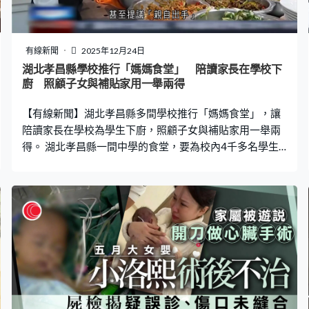
有線新聞
2025年12月24日
湖北孝昌縣學校推行「媽媽食堂」 陪讀家長在學校下
廚 照顧子女與補貼家用一舉兩得
【有線新聞】湖北孝昌縣多間學校推行「媽媽食堂」，讓
陪讀家長在學校為學生下廚，照顧子女與補貼家用一舉兩
得。 湖北孝昌縣一間中學的食堂，要為校內4千多名學生
提供每天三餐膳食，後廚不少員工都是在校學生的家長。
他們來自附近鄉鎮，許多家庭的父親都要出外打工，母親
為了遷就孩子入學，搬到縣城陪讀。這些「陪讀媽媽」非
常關注孩子在校的飲食，甚至提議「親自出手」。孝昌縣
第一高級中學總務主任劉儉平：「她們說如果要是我們來
做的話，會盡心盡力監督把關食材質量，也最懂孩子的口
味。」 每年開學前，校方主動聯絡家長了解家庭情況，凡
符合年齡規定、持有效健康證明，而且沒有不良紀錄的家
長，如通過面試，便可優先獲得錄用。孝昌縣第一高級中