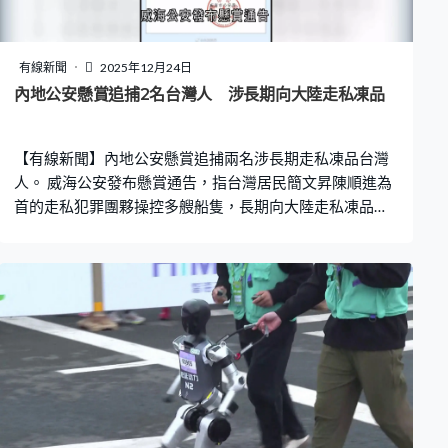
有線新聞
2025年12月24日
內地公安懸賞追捕2名台灣人 涉長期向大陸走私凍品
【有線新聞】內地公安懸賞追捕兩名涉長期走私凍品台灣
人。 威海公安發布懸賞通告，指台灣居民簡文昇陳順進為
首的走私犯罪團夥操控多艘船隻，長期向大陸走私凍品，
現對簡文昇、陳順進懸賞追捕，民眾如提供線索，可獲5萬
元至25萬元人民幣獎勵。