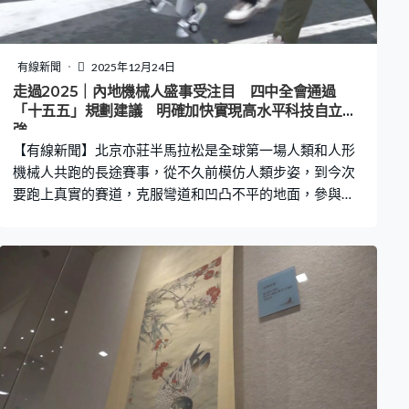
有線新聞
2025年12月24日
走過2025｜內地機械人盛事受注目 四中全會通過
「十五五」規劃建議 明確加快實現高水平科技自立自
強
【有線新聞】北京亦莊半馬拉松是全球第一場人類和人形
機械人共跑的長途賽事，從不久前模仿人類步姿，到今次
要跑上真實的賽道，克服彎道和凹凸不平的地面，參與，
本身就是一次挑戰。具身智能機器人創新中心總經理熊友
軍：「參加這個比賽就已經很不錯了，對所有的機器人公
司都是這樣的，能夠參加就是一個勝利，真正能跑完全程
就是『王者』。」 在杭州上演的格鬥大賽，機械人拋出直
拳、起腳，跌倒再起身，場面激烈。還有8月的世界人型機
械人運動會，來自16個國家和地區，280多支機械人隊
伍，在足球、田徑等21項賽事中爭逐獎牌。整場運動會，
比起勝負，更重要是對機械人技術包括人工智能、大模
型、傳感等技術一次全面驗證。 10月召開的二十屆四中全