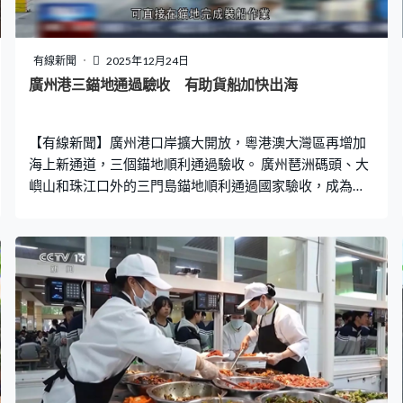
有線新聞
2025年12月24日
廣州港三錨地通過驗收 有助貨船加快出海
【有線新聞】廣州港口岸擴大開放，粵港澳大灣區再增加
海上新通道，三個錨地順利通過驗收。 廣州琶洲碼頭、大
嶼山和珠江口外的三門島錨地順利通過國家驗收，成為廣
州港一部分，進出口的大型貨船，可直接在錨地完成裝船
作業、進行過駁、減載等，加快船隻出海。海關亦將監管
服務前移至錨地，貨船不用停泊碼頭，可節省通關時間，
並降低企業物流成本。黃埔老港海關副關長劉磊：「黃埔
老港海關的監管從『碼頭等船』變為『錨地上船』。關員
乘船到錨地登上貨輪實施查驗，貨物放行後可直接從錨地
進出口，省去了船舶靠泊碼頭的等待時間，整體可為企業
節省4到5天。」