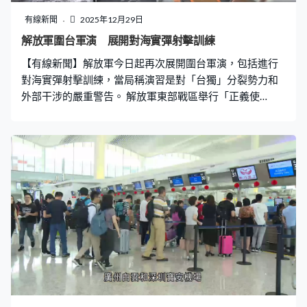
民緊急收網避讓，等待軍演結束後才繼續作業。
有線新聞
2025年12月29日
解放軍圍台軍演 展開對海實彈射擊訓練
【有線新聞】解放軍今日起再次展開圍台軍演，包括進行
對海實彈射擊訓練，當局稱演習是對「台獨」分裂勢力和
外部干涉的嚴重警告。 解放軍東部戰區舉行「正義使
命-2025演習」，發布主題海報，組織海陸空、火箭軍等
兵力，在台灣海峽、台島北部、西南、東南以及台島以東
五個區域，重點演練海空戰備警巡、奪取綜合制權、要港
要域封控、外線立體懾阻等科目。 東部戰區新聞發言人施
毅：「這是對『台獨』分裂勢力和外部干涉勢力的嚴重警
告，是捍衛國家主權、維護國家統一的正當必要行動。」
環台戰備警巡出動殲擊機、轟炸機、無人機等，在台海中
部空域開展對陸機動目標打擊演練，旨在檢驗戰區部隊快
速機動、立體布勢、體系封控能力。實彈射擊訓練就在台
島北部、西南海空域組織驅護艦、殲轟機、無人機等兵
力，協同遠程火力，開展對陸模擬打擊，對海實彈射擊等
科目訓練，檢驗了一體協同、奪取制權能力。 國防大學教