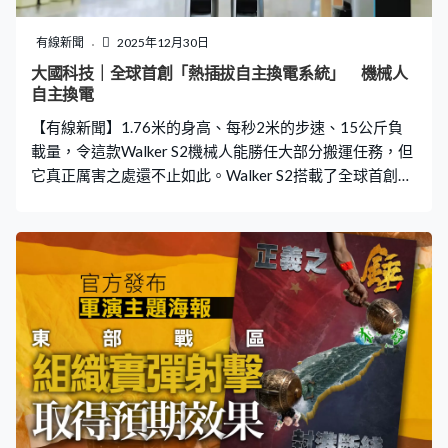
能會超過兩個小時以上。」
有線新聞
2025年12月30日
大國科技｜全球首創「熱插拔自主換電系統」 機械人
自主換電
【有線新聞】1.76米的身高、每秒2米的步速、15公斤負
載量，令這款Walker S2機械人能勝任大部分搬運任務，但
它真正厲害之處還不止如此。Walker S2搭載了全球首創的
「熱插拔自主換電系統」，可在不關閉系統電源下自主更
換電池，過程只需3分鐘，不但減少人力維護成本，還克服
工業機械人普遍的缺點。 深圳市人工智能產業協會執行會
長范叢明：「過去的機器人最大的缺點是甚麼？可能只能
連續工作4小時，那機器人換電技術可能有效延長機器人連
續作業的時間，否則是甚麼邊幹還要充個電，再回來再
幹，那這個生產線是不能停的，所以可以讓機器人連續工
作變成一個可行性。」 自主換電看似簡單，實際上包含大
量精密技術，Walker S2採用了原創雙電池動力平衡技術，
能精準把控兩塊電池的電量分配，特殊的電路設計亦可杜
絕換電過程中可能出現的電流衝擊。背部搭載了實時視覺