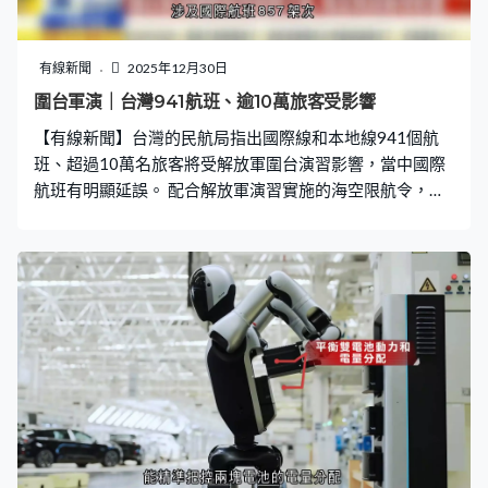
有線新聞
2025年12月30日
圍台軍演｜台灣941航班、逾10萬旅客受影響
【有線新聞】台灣的民航局指出國際線和本地線941個航
班、超過10萬名旅客將受解放軍圍台演習影響，當中國際
航班有明顯延誤。 配合解放軍演習實施的海空限航令，由
今早8時至晚上6時在台海周邊設立7處臨時危險區，禁止
飛機進入，涵蓋台北多個飛航路線，加上航機可等待空域
不足，需要實施流量管制，涉及國際航班857架次，受影
響旅客人數逾10萬人。金門和馬祖合共取消84架次，涉及
6,000人。由於預計國際航班有明顯延誤，台灣當局提醒航
空公司起飛前備載足夠油量。 台灣松山機場旅客：「我昨
天白天出去玩，行李也打包好了，網卡也弄好了，現在走
不了」。旅客：「我從金門轉廈門，我的時間都已經計劃
好了，說一有更改的話，然後後面的行程都全部更改。」
台灣旅遊達人：「從2022年類似規模的軍演來看，可以預
期航班會出現60到120分鐘不等的延誤，部分航班延誤可