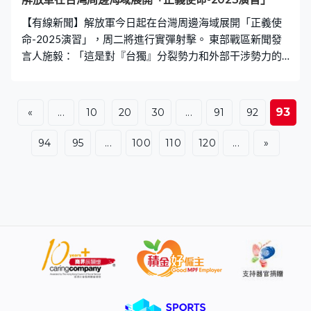
【有線新聞】解放軍今日起在台灣周邊海域展開「正義使
命-2025演習」，周二將進行實彈射擊。 東部戰區新聞發
言人施毅：「這是對『台獨』分裂勢力和外部干涉勢力的
嚴重警告，是捍衛國家主權、維護國家統一的正當必要行
動。」 解放軍組織海陸空、火箭軍等兵力，在台灣海峽以
及台灣北部、西南、東南和台灣以東進行軍演，重點演練
93
«
...
10
20
30
...
91
92
海空戰備警巡、奪取綜合制權、要港要域封控、外線立體
懾阻等科目，艦機多向抵近台灣，旨在檢驗戰區部隊聯合
94
95
...
100
110
120
...
»
作戰實戰能力。東部戰區今日於台海中部空域組織殲擊
機、轟炸機、無人機等兵力，協同遠程火力，開展對陸機
動目標打擊演練。