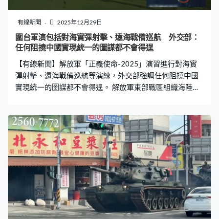
有線新聞
2025年12月29日
圍台軍演包括對海實彈射擊、遠海戰備巡航 外交部：
任何阻撓中國實現統一的圖謀都不會得逞
【有線新聞】解放軍「正義使命-2025」演習進行對海實
彈射擊、遠海戰備巡航等演練，外交部強調任何阻撓中國
實現統一的圖謀都不會得逞。 解放軍東部戰區組織海陸空
兵力、殲擊機等組成的空中編隊，到台灣北部、西南和台
灣以東海空域，配合海上作戰力量，開展對海突擊、區域
制空、對陸打擊等科目演練，轟炸機編隊亦到台島以東組
織遠海戰備巡航，襲打一島鏈外目標。 海軍太原艦、衢州
艦等編隊於台島西南、北部、東部海空域接續展開多型武
器實彈射擊演練，並進行防空反導、聯合反潛、聯合海上
突擊等演習，被形容成功檢驗「奪取海空制權、要港要域
封控、聯合精打擊要」的能力。 火箭軍多支部隊完成集
結，對陸上重要軍事目標進行多次模擬打擊，當局稱解放
軍已做好真打、實打的準備。東部戰區新聞發言人施毅：
「這是對『台獨』分裂勢力和外部干涉勢力的嚴重警告，