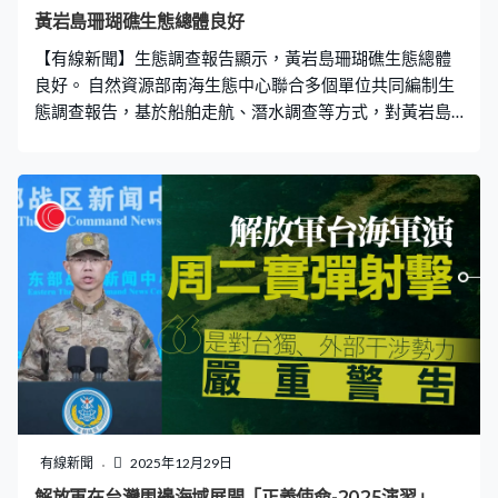
黃岩島珊瑚礁生態總體良好
【有線新聞】生態調查報告顯示，黃岩島珊瑚礁生態總體
良好。 自然資源部南海生態中心聯合多個單位共同編制生
態調查報告，基於船舶走航、潛水調查等方式，對黃岩島
珊瑚礁生態系統狀況進行調查評估，顯示總體良好，分布
有造礁石珊瑚13科36屬135種，並發現綠海龜等共94種國
家一二級保護野生動物。 報告指自設立黃岩島國家級自然
保護區，通過實施嚴格的保護管理和必要的生態修復，有
助維持和提升區內珊瑚礁生態系統的多樣性、穩定性及持
續性。
有線新聞
2025年12月29日
解放軍在台灣周邊海域展開「正義使命-2025演習」