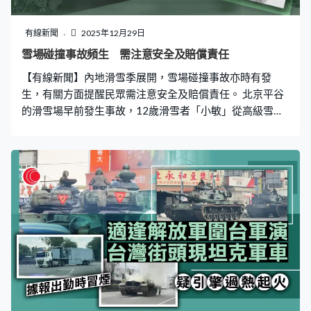
計周二上午8時至下午6時的航班將受影響，正研議替代航
路和流量管理措施。
有線新聞
2025年12月29日
雪場碰撞事故頻生 需注意安全及賠償責任
【有線新聞】內地滑雪季展開，雪場碰撞事故亦時有發
生，有關方面提醒民眾需注意安全及賠償責任。 北京平谷
的滑雪場早前發生事故，12歲滑雪者「小敏」從高級雪道
滑下轉彎時撞到人，導致26歲受害人多處骨折，要休息3
個月。事件鬧上法庭，由於「小敏」未成年，法院判其監
護人賠償8萬元人民幣，但監護人指費用過高，未成年人對
風險認知不足，認為雪場亦應負上責任。 滑雪場辯稱持有
高危險性體育項目經營許可證，場內亦有廣播、警示等，
法院最終判決指滑雪場已履行安全保障義務，毋須承擔賠
償責任。而根據滑雪安全規範應遵循優先原則，前面的滑
行者對雪道享有優先權。北京市平谷區人民法院法官烏雲
嘎：「法院在處理滑雪者之間碰撞糾紛的時候，一般適用
的是民法典中關於過錯責任原則的相關規定。根據《中國
滑雪運動安全規範》，確定了滑雪者要遵循優先原則，也
就是在前面的滑行者對雪道享有優先權，在本案中，小敏