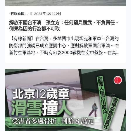
是捍衛國家主權、維護國家統一的正當必要行動。」 分析
認為較之前的演習，今次的範圍更靠近台灣，亦更著重封
有線新聞
2025年12月29日
控軍事基地和海上航線，呼應「要港要域封控」的主題。
解放軍圍台軍演 孫立方：任何窮兵黷武、不負責任、
另外，福建海警組織艦艇編隊在台島周邊鄰近海域，以及
倒果為因的行為都不可取
馬祖、烏丘附近開展綜合執法巡查，當局稱是按一個中國
【有線新聞】在台灣，多地鬧市出現坦克和軍車。台灣的
原則依法管控台島及其附屬島嶼的實際行動。
防衛部門強調已成立應變中心，應對解放軍圍台軍演。 在
新竹空軍基地，不時有幻影2000戰機在空中盤旋。在高
雄，多輛載有雄三導彈的軍車緊急駛離海軍左營基地，前
往野戰營地部署警戒。而在台中，三輛M60A3坦克更在鬧
市操兵演練。 針對解放軍宣布展開圍台軍演，台灣的防衛
部門指已成立應變中心，派遣適切兵力應對，會用實際行
動守護自由民主。台灣的防衛部門發言人孫立方：「我們
要強調，任何以這種窮兵黷武、不負責任、倒果為因的行
為，來升高區域情勢的這種做法，都是不可取。」 至於出
席完雙城論壇返台的台北市長蔣萬安則強調，任何造成區
域衝突升高的行為都予以嚴厲譴責。「我的立場非常堅定
而且一貫：要對話不要對峙，要和平繁榮、不要波濤呼
嘯。」 澎湖區漁會已呼籲漁民緊急收網避讓。民航局則預