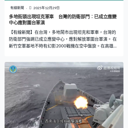
明顯沒有遵循這一規則。」 而在昌平區法院審理的另一宗
有線新聞
2025年12月29日
案件則牽涉滑雪者橫向滑行問題，法院認為按規定，滑行
多地街頭出現坦克軍車 台灣的防衛部門︰已成立應變
者在雪道內出發，停止、橫穿、拐入時，應以從上向下滑
中心應對圍台軍演
降的人優先為原則。北京市昌平區人民法院法官譚舒戈：
【有線新聞】在台灣，多地鬧市出現坦克和軍車，台灣的
「滑雪運動本身是一項具有風險的活動，所以
防衛部門強調已成立應變中心，應對解放軍圍台軍演。 在
新竹空軍基地不時有幻影2000戰機在空中盤旋。在高雄，
多輛載有雄三導彈的軍車緊急駛離海軍左營基地，前往野
戰營地部署警戒。而在台中，三輛M60A3坦克更在鬧市操
兵演練。 針對解放軍宣布展開圍台軍演，台灣的防衛部門
批評是坐實侵略者的本質，強調已成立應變中心，派遣適
切兵力應對，並立即備戰操演，用實際行動守護自由民
主。不過有台媒報道，一輛勇虎式坦克在高雄出勤途中懷
疑因引擎過熱起火，冒出大量白煙。 至於出席完雙城論壇
返台的台北市長蔣萬安則強調，任何造成區域衝突升高的
行為都予以嚴厲譴責。台北市長蔣萬安：「我的立場非常
堅定而且一貫，要對話不要對峙，要和平繁榮，不要波濤
呼嘯。」 另外，澎湖區漁會已通過漁業電台廣播，呼籲漁