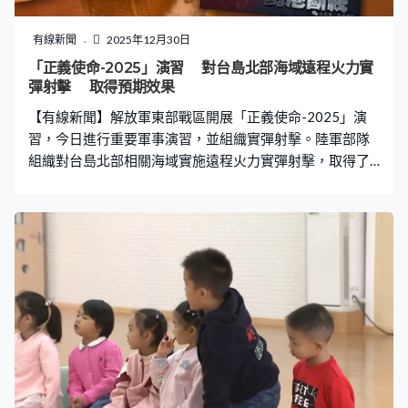
定位相機，能捕捉電池倉的位置，並將動態數據傳輸給控
制系統，通過本體定位精度和柔順控制算法調整機械臂，
有線新聞
2025年12月30日
以毫米級精度對準電池接口。 而Walker S2搭載的智能體技
「正義使命-2025」演習 對台島北部海域遠程火力實
術配合靈活的機械臂，更使機械人可執行包括質檢、分揀
彈射擊 取得預期效果
等複雜任務。在實際應用中，它還可根據任務優先級
【有線新聞】解放軍東部戰區開展「正義使命-2025」演
習，今日進行重要軍事演習，並組織實彈射擊。陸軍部隊
組織對台島北部相關海域實施遠程火力實彈射擊，取得了
預期效果。 官方發布軍事演習主題海報，以《正義之錘封
港斷線》為題，東部戰區組織驅護艦、殲轟機等兵力，於
台灣南北兩端相關海域展開查證識別、警告驅離、模擬打
擊以及對海突擊、防空反潛等科目演練，檢驗了海空協同
一體封控能力。