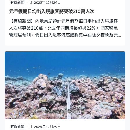
授孟祥青：「這一次演習最突出的亮點就是開局即開打，
有線新聞
2025年12月29日
展示了我軍全時待戰、全時能戰的強大能力。通俗的講我
元旦假期日均出入境旅客將突破210萬人次
們想甚麼時候打，就甚麼時候打，想怎麽打就怎麽打，可
【有線新聞】內地當局預計元旦假期每日平均出入境旅客
以說來之能戰、戰之能勝、戰之必勝。」 分析認為這次演
人次將突破210萬，比去年同期增長超過22%。 國家移民
練範圍比之前的演習更靠近台灣，同時呼應演習
管理局預測，假日出入境客流高峰將集中在除夕夜晚及元
旦，預計日均出入境人次上海浦東機場有9.7萬，廣州白雲
和深圳寶安機場就分別有5.3萬和1.8萬。 元旦期間粵港澳
三地將舉辦多場大型活動，連接港澳陸路口岸通關流量將
大幅增加，其中深圳羅湖、福田、高鐵西九龍站每日平均
出入境客流，預料分別有24萬、23萬以及10萬人次。 至
於珠海拱北，每日客流量將達40萬人次，港珠澳大橋口岸
每日亦平均有逾9萬人次出入境。
有線新聞
2025年12月29日