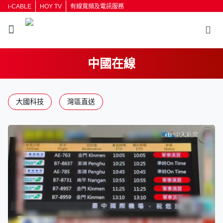
i-CABLE
HOY TV
有線寬頻及電訊服務
中國在線
返回
大國科技
灣區直送
按輸入鍵開始搜尋