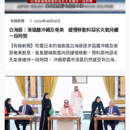
有線新聞
2026年08月08日
白海豚｜漸遠離沖繩及奄美 緩慢移動料惡劣天氣持續
一段時間
【有線新聞】吹襲日本的強颱風白海豚逐步遠離沖繩及南
部奄美群島，氣象廳稱颱風向西緩慢移動，預料兩地惡劣
天氣會維持一段時間。 沖繩那霸市清晨仍然感受到白海豚
的威力，市面橫風橫雨，門外擺放沙包提防水浸。白海豚
中心附近風速最高達每小時162公里，暴風圈繼續覆蓋沖
繩和奄美群島，為兩地帶來暴雨，預測未來24小時降雨量
分別達180及120毫米，可能會出現10米高巨浪。沖繩和
奄美5萬多戶停電，那霸機場早上11時起重開，但仍有300
多班航班取消。氣象廳警告白海豚移動速度緩慢，對沖繩
等地影響較長。