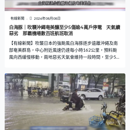
方目前在經濟和戰略利益上已難以完全契合，申請加入歐
盟多年未竟全功的塞爾維亞，近年亦不時游走於親歐與親
俄陣營之間。烏克蘭正好把握機會拉攏塞爾維亞，令對方
有線新聞
2026年08月08日
疏遠俄羅斯，但武契奇亦在早前表達模稜兩可的保留態
白海豚｜吹襲沖繩奄美釀至少5傷逾4萬戶停電 天氣續
度，包括仍不會加入對俄制裁，又在上月中訪烏時提出增
惡劣 那霸機場數百班航班取消
加人道和財政援助。俄羅斯情報部門則曾公開表達不滿，
【有線新聞】吹襲日本的強颱風白海豚逐步遠離沖繩及南
指控塞爾維亞軍火商經第三方向烏克蘭提供彈藥。 澤
部奄美群島，中心附近風速仍達每小時162公里，預料颱
風向西緩慢移動，兩地惡劣天氣會維持一段時間，至少5人
受傷，仍有4萬多戶停電。 白海豚逐步遠離沖繩及奄美群
島，但威力不容忽視，市面大風大雨，沖永良部島沿岸不
斷翻起大浪。沖繩本島西面陣風最高風速一度高達每小時
約132公里，連接宮古島與伊良部島的伊良部大橋關閉，
禁止車輛通行。名護有私家車被強風吹至翻側，車頭玻璃
碎裂，車身漏油，風暴期間多人受傷，其中一個80歲男子
被強風吹倒，頭部受傷。 不少商店及百貨公司繼續暫停營
業，門外擺放沙包提防水浸，數萬戶仍停電。那霸機場早
上11時起重開，仍有數百班航班取消，逾5.4萬名旅客受影
響。日本航空考慮晚上6時後恢復營運並加開航班，沖繩四