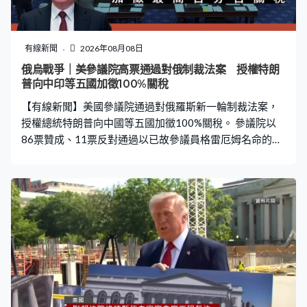
有線新聞
2026年08月08日
俄烏戰爭｜美參議院高票通過對俄制裁法案 授權特朗
普向中印等五國加徵100%關稅
【有線新聞】美國參議院通過對俄羅斯新一輪制裁法案，
授權總統特朗普向中國等五國加徵100%關稅。 參議院以
86票贊成、11票反對通過以已故參議員格雷厄姆名命的俄
羅斯制裁法案，將制裁俄羅斯總統普京、多名政府、軍方
高層及企業，授權特朗普向中國及印度等五大俄羅斯石油
及天然氣進口國，加徵最高100%關稅。法案最快9月在眾
議院表決，再交由特朗普簽署作實。 烏克蘭總統澤連斯基
形容，美國釋出強烈訊號堵截俄羅斯的資金來源，推動停
戰。