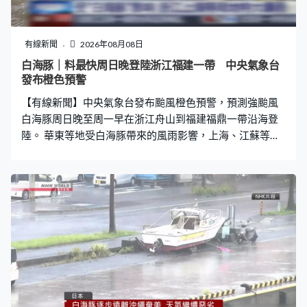
間巴士公司則繼續停駛。 雖然沖繩和奄美已慢慢脫離暴風
圈，仍受白海豚外圍環流影響，加上移動速度緩慢，氣象
廳警告會長時間影響沖繩等地，預測部分地區仍有大雨，
有線新聞
2026年08月08日
沖繩、奄美及九州南部未來24小時降雨量達120毫米，或
白海豚｜料最快周日晚登陸浙江福建一帶 中央氣象台
出現10米高巨浪。
發布橙色預警
【有線新聞】中央氣象台發布颱風橙色預警，預測強颱風
白海豚周日晚至周一早在浙江舟山到福建福鼎一帶沿海登
陸。 華東等地受白海豚帶來的風雨影響，上海、江蘇等城
市下大雨，部分地區或出現400毫米特大暴雨，浙江東部
或超過600毫米。有馬路被淹浸，水深至電單車車輪。浙
江啟動二級防颱風應急響應，沿海店舖加強防風措施。海
陸空交通亦受影響，福建沿海40條客運渡輪航線暫停，寧
波機場晚上11時半至明日停飛，部分鐵路路段亦停運。