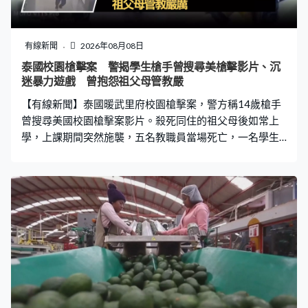
受影響。日本航空考慮晚上6時後恢復營運並加開航班，沖
繩四間巴士公司則繼續停駛。 雖然沖繩和奄美已慢慢脫離
暴風圈，仍受白海豚外圍環流影響。加上移動速度緩慢，
有線新聞
2026年08月08日
氣象廳警告會長時間影響沖繩等地，預測部分地區仍有大
泰國校園槍擊案 警揭學生槍手曾搜尋美槍擊影片、沉
雨。沖繩、奄美及九州南部未來24小時降雨量達120毫
迷暴力遊戲 曾抱怨祖父母管教嚴
米，或出現10米高巨浪。
【有線新聞】泰國暖武里府校園槍擊案，警方稱14歲槍手
曾搜尋美國校園槍擊案影片。殺死同住的祖父母後如常上
學，上課期間突然施襲，五名教職員當場死亡，一名學生
傷重不治。 再有閉路電視片段流出，14歲槍手向課室內的
人連開多槍，有人從另一道門出來，試圖爬到牆外，被槍
手近距離開槍。槍手周五早上在泰國暖武里府一間中學槍
殺多人後自盡。警員的隨身攝錄機片段見到他們全副武裝
上樓搜索，協助學生疏散。 傳媒報道，槍手與祖父母同
住，當天早上拿走祖父藏在儲物櫃的槍，先殺死正在煮食
的祖父，再向睡覺中的祖母下手，之後攜帶手槍及子彈如
常上學。在第二節課開始約半小時後，他開槍射殺正在上
課的老師，之後再擊斃同層另外兩名老師，再沿走廊向學
生開槍。副校長和校長秘書上樓查看時被殺死，槍手之後