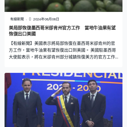
轉到另一棟大樓，被發現時他已吞槍自盡。 警方在槍手的
電腦發現他曾搜尋美國校園槍擊的影片，亦沉迷暴力遊
戲。槍手朋友透露，他曾抱怨讀書壓力大，祖父母管教嚴
有線新聞
2026年08月08日
厲，曾在社交平台發布持槍的相，與案發使用的是同一支
美局部恢復墨西哥米卻肯州官方工作 當地牛油果有望
槍，由祖父合法擁有。槍手父母已離婚，兩人分別接受警
恢復出口美國
方問話，父親為兒子的所作所為致歉。
【有線新聞】美國表示將局部恢復在墨西哥米卻肯州的官
方工作，當地牛油果有望恢復出口到美國。 美國駐墨西哥
大使館表示，將在米卻肯州部分城鎮恢復美方的官方工作
及活動，指墨西哥政府已承諾加強保安，將繼續評估情
況，但並無提供全面恢復當地工作的時間表。 自當地一名
黑幫領袖被捕後，治安急速轉差，美國周三基於安全考慮
暫停所有政府人員在當地工作，包括牛油果檢驗，指美國
利益受威脅。有報道指一名當地工作的美國農業部官員遭
人恐嚇，美方的舉措被指影響墨西哥對美國的牛油果出
口。