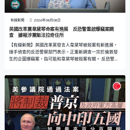
有線新聞
2026年08月08日
英國改革黨韋黛琴命案有進展 反恐警重啟爆竊案調
查 據報涉黨魁法拉奇住所
【有線新聞】英國改革黨發言人韋黛琴被殺案有新進展，
接手偵查的反恐警察部門表示，正重新調查一宗於倫敦發
生的企圖爆竊案，指可能和韋黛琴被殺案有關。 反恐警察
發言人稱，重啟一宗去年4月發生的企圖爆竊案的調查後，
發現有未被察覺及追查線索，但未有透露和韋黛琴被殺案
有何關連。英國廣播公司就報道，被企圖爆竊的物業正是
改革黨黨魁法拉奇於倫敦南部的住所，案件完成調查後無
人被捕。英國獨立警察投訴局正調查負責偵查案件的一名
反恐警察是否失職。