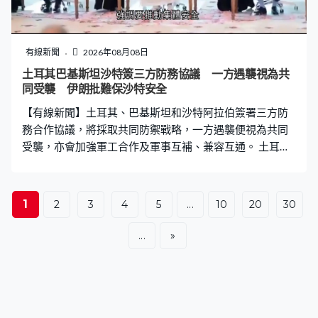
有線新聞
2026年08月08日
土耳其巴基斯坦沙特簽三方防務協議 一方遇襲視為共
同受襲 伊朗批難保沙特安全
【有線新聞】土耳其、巴基斯坦和沙特阿拉伯簽署三方防
務合作協議，將採取共同防禦戰略，一方遇襲便視為共同
受襲，亦會加強軍工合作及軍事互補、兼容互通。 土耳其
總統埃爾多安和巴基斯坦總理夏巴茲，周五到訪伊斯蘭聖
城麥加，沙特王儲兼首相穆罕默德親自到機場迎接他們，
再一同到面向麥加清真寺的薩法宮舉行三方首腦會談，並
1
2
3
4
5
...
10
20
30
簽署防務合作協議，強調要推動集體安全，區域以至區外
的和平穩定，加強對抗任何侵略的集體威懾力，根據《聯
...
»
合國憲章》第51條落實共同防衛與安全。 有分析指，土耳
其雖已有北約的共同防衛保障，目前的規模亦難以視為
「伊斯蘭國家的北約」，但土耳其仍可從中得益，包括鞏
固地區地位和力量，增加軍工出口基礎及賺取外匯，以及
進一步發展彈道導彈技術。同時亦可能不想過度依賴北