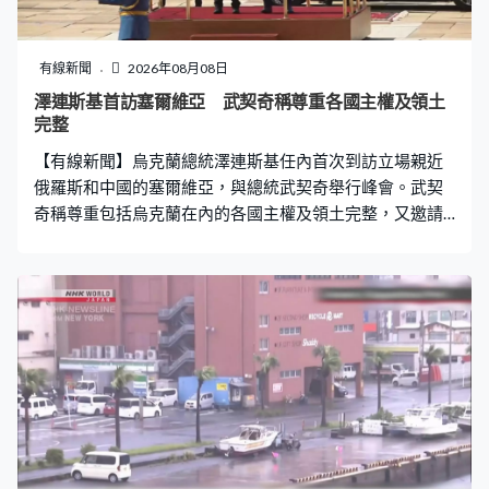
有線新聞
2026年08月08日
澤連斯基首訪塞爾維亞 武契奇稱尊重各國主權及領土
完整
【有線新聞】烏克蘭總統澤連斯基任內首次到訪立場親近
俄羅斯和中國的塞爾維亞，與總統武契奇舉行峰會。武契
奇稱尊重包括烏克蘭在內的各國主權及領土完整，又邀請
對方9月再到訪，出席與以色列合營無人機廠房的揭幕儀
式。 澤連斯基當總統7年來首次訪問塞爾維亞，獲總統武
契奇高規格接待。儀仗隊先後奏起雙方國歌，又一同檢閱
儀仗隊並與雙方官員問候寒暄，再一同步入貝爾格萊德的
政府大樓、多瑙河畔的塞爾維亞大廈，雙方會晤後一同出
席合作備忘錄簽字儀式。 塞爾維亞總統武契奇：「最重要
是我作為總統和塞爾維亞支持《聯合國憲章》及其決議
案，即各成員國領土完整，包括烏克蘭的領土完整。我們
亦很感謝烏克蘭支持塞爾維亞的領土完整。」 有烏克蘭輿
論認為塞爾維亞一直是俄羅斯在東南歐的政治據點，但雙