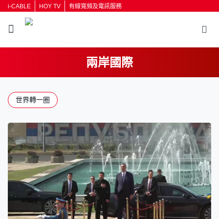
i-CABLE
HOY TV
有線寬頻及電訊服務
兩岸國際
返回
世界轉一圈
按輸入鍵開始搜尋