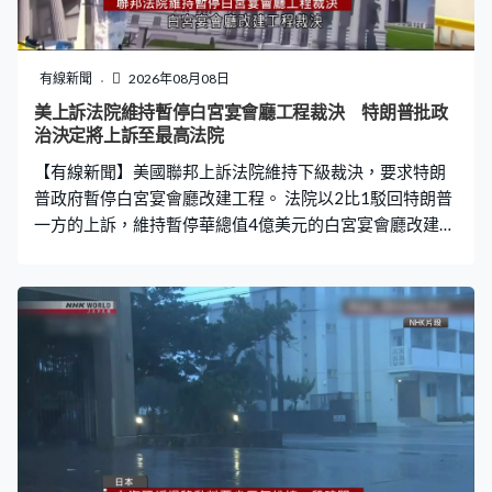
有線新聞
2026年08月08日
美上訴法院維持暫停白宮宴會廳工程裁決 特朗普批政
治決定將上訴至最高法院
【有線新聞】美國聯邦上訴法院維持下級裁決，要求特朗
普政府暫停白宮宴會廳改建工程。 法院以2比1駁回特朗普
一方的上訴，維持暫停華總值4億美元的白宮宴會廳改建工
程裁決。法官指總統並非白宮的業主只屬暫住租戶，沒有
憲法權力管理物業，應由國會決定是否進行任何改動工
程。禁令為期兩周，總統特朗普發文批評裁決違法是出於
政治目的，辯稱原告人歷史保護信託基金不能阻撓工程，
不具訴訟資格，將向最高法院作出上訴。