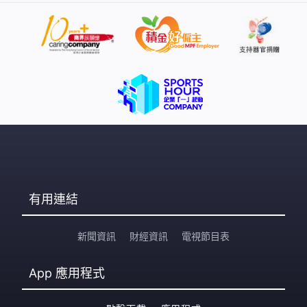
約，沙特及巴基斯坦亦同樣不想過度依賴美國，並反映近
年地區不穩增加下，各國都尋求安全夥伴多元化。 伊朗國
會議員禮薩伊回應指，這份協議不會為沙特阿拉伯帶來安
全保障，認為利雅得政府過去十年單靠美國仍無法得到安
全，應調整自身國防政策，就不必乞求其他國家提供保
障，外長阿拉格齊呼籲，全球各地的穆斯林團結，應對外
部挑戰，又指伊朗武裝部隊已預備好，並有能力和美軍
有用連結
新聞資訊
財經資訊
電視節目表
App
應用程式