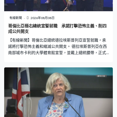
有線新聞
2026年08月08日
哥倫比亞極右總統宣誓就職 承諾打擊恐怖主義、削四
成公共開支
【有線新聞】哥倫比亞總統德拉埃斯普列亞宣誓就職，承
諾將打擊恐怖主義和縮減公共開支。 德拉埃斯普列亞在西
南部城市卡利的大學體育館宣誓，並戴上總統腰帶，正式
展開四年任期。儀式首次在首都以外舉行，多個拉丁美洲
國家元首、西班牙國王費利佩六世、國際足協主席恩芬天
奴等人出席。48歲、立場極右的德拉埃斯普列亞是一名律
師，他在就職演說中承諾，將大力打擊毒品走私與武裝組
織，又會大幅削減近四成公共開支和稅制改革。