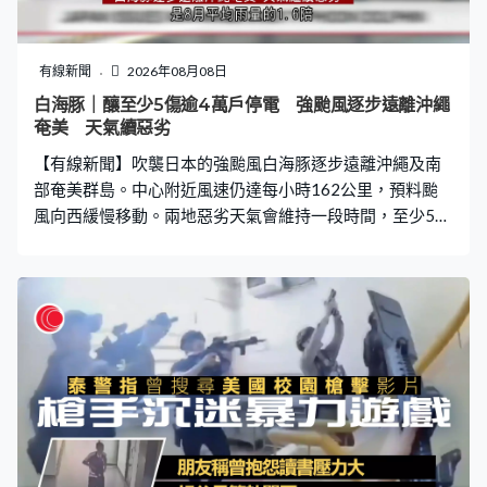
有線新聞
2026年08月08日
白海豚｜釀至少5傷逾4萬戶停電 強颱風逐步遠離沖繩
奄美 天氣續惡劣
【有線新聞】吹襲日本的強颱風白海豚逐步遠離沖繩及南
部奄美群島。中心附近風速仍達每小時162公里，預料颱
風向西緩慢移動。兩地惡劣天氣會維持一段時間，至少5人
受傷，仍有4萬多戶停電。 白海豚逐步遠離沖繩及奄美群
島，但威力不容忽視。市面大風大雨，奄美大島名瀬降雨
量高達500毫米，是8月平均雨量的1.6倍。沖永良部島沿
岸不斷翻起大浪，沖繩本島西面陣風最高風速一度高達每
小時約132公里。連接宮古島與伊良部島的伊良部大橋關
閉，禁止車輛通行。 名護有私家車被強風吹至翻側，車頭
玻璃碎裂，車身漏油。風暴期間多人受傷，其中一個80歲
男子被強風吹倒，頭部受傷。不少商店及百貨公司繼續暫
停營業，門外擺放沙包提防水浸，數萬戶仍停電。那霸機
場早上11時起重開，仍有數百班航班取消，逾5.4萬名旅客