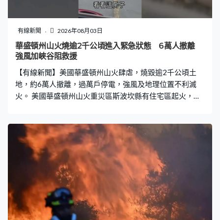
有線新聞
2026年08月03日
華盛頓州山火燒逾2千公頃進入緊急狀態 6萬人撤離
強風加峽谷阻救援
【有線新聞】美國華盛頓州山火肆虐，燒毀逾2千公頃土
地，約6萬人撤離，過萬戶停電，強風及地理位置不利滅
火。 美國華盛頓州山火重災區斯波坎縣有住宅區起火，多
座民房陷入火海。「看看這房子，我的天，都被燒毀
了。」山火受強風、極端高溫和乾旱影響，火勢在周末期
間迅速蔓延。縣內三個火場焚燒逾2,100公頃土地，數百座
建築物被燒毀。縣內約6萬人要撤離，一間退伍軍人醫院亦
要疏散，馬路出現長長的車龍。山火逼近，有人用水噴灑
房屋，希望減低被燒毀的機會。 除了斯波坎縣，華盛頓州
合共錄得十多宗山火報告，火場面積合共逾10萬公頃。華
盛頓州進入緊急狀態，請求聯邦緊急事務管理局提供援
助，又開放避難所安置約400人。國民警衛隊、十多個州
及澳洲派出救援隊伍協助救災。預測斯波坎會出現時速高