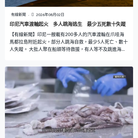
友卻可能付出生命。 有時長官對下級要求嚴格亦會引起不
滿。空軍航空兵指揮員王立：「能力比的是甚麼？你怎麼
有線新聞
2026年08月02日
認為這個能力。（首先，研究能力。）好，你研究能力，
印尼汽車渡輪起火 多人跳海逃生 最少五死數十失蹤
從來沒有研究一個成果出來，你那叫研究能力嗎？你所有
【有線新聞】印尼一艘載有200多人的汽車渡輪在爪哇海
東西必須有成功支撐。你告訴我甚麼東西來證明你？那就
馬都拉島附近起火，部分人跳海自救，最少5人死亡、數十
是打贏。」 有隊員反映一度有些反感，覺得王立鑽牛角
人失蹤。 大批人聚在船頭等待救援，有人等不及跳進海
裡，多人穿著救生衣在海中漂浮，有人隨海浪漂到另一艘
船附近，獲船員用救生圈搭救上水。渡輪上火勢迅速蔓
延，濃煙充斥船上多處。 渡輪載著約230人及180輛車，
乘客主要是司機及跟車的人，周日早上原定由泗水駛向望
加錫，發生火警後，船長通報當局求救，雙方後來失去聯
絡。最初到場的貨船裝有危險品，不能即時直接救人，通
報位置後，附近多艘船陸續到場協助，多艘官方救援船及
搜救隊伍亦趕到。當局一度預計救援船可能要6小時才能駛
至，結果首艘救援船在接報後約3小時到達現場。 根據海
事網站資料顯示，起火的聖淘沙珍珠號渡輪長160米、闊
25米，船齡約34年，以法國熱機研究所的皮爾斯蒂克柴油
引擎推動。