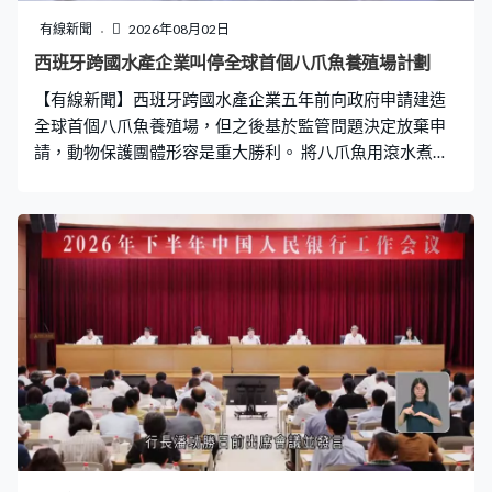
有線新聞
2026年08月02日
西班牙跨國水產企業叫停全球首個八爪魚養殖場計劃
【有線新聞】西班牙跨國水產企業五年前向政府申請建造
全球首個八爪魚養殖場，但之後基於監管問題決定放棄申
請，動物保護團體形容是重大勝利。 將八爪魚用滾水煮
熟，之後切片鋪在薯仔上，再撒上橄欖油及紅椒粉調味，
就成為西班牙其中一款國民美食。為了滿足龐大需求，西
班牙一間跨國水產企業2019年起計劃斥資6,500萬歐元，
在加那利群島興建全球首個八爪魚養殖場，兩年後向政府
申請，目標是每年生產3,000噸八爪魚肉，意味將屠宰大約
100萬隻八爪魚。計劃多年來備受爭議，政府亦一直未批
出申請，要求提交更詳細的環境評估方案。 經過長達五年
的法律程序，這間跨國企業稱基於商業和監管原因，決定
撤回申請八爪魚養殖場計劃，但不排除將來在其他地區重
推項目。 有動物保護團體形容煞停計劃是重大勝利，認為
八爪魚是聰明和習慣獨居的海洋生物，不適合人工養殖，
在密集養殖環境下容易引發自殘甚至同類相殘的行為。商