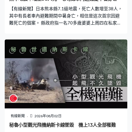
【有線新聞】日本熊本縣7.1級地震，死亡人數增至38人，
其中有長者車內避難期間中暑身亡，相信是這次首宗因避
難死亡的個案。 縣政府指一名70多歲婆婆上周四在私家車
過夜，疑似中暑身亡，被發現時私家車已沒有汽油，冷氣
停止運作。當局敦促民眾車內避難時保持空氣流通提防中
暑，熊本市氣溫錄得破紀錄38.9度，預測酷熱天氣持續困
擾當地，避難中心正加快設置降溫設備。 地震亦造成逾
3,800棟建築物受損，仍有7萬多戶停水，當局增加食水供
應。
有線新聞
2026年08月02日
秘魯小型觀光飛機納斯卡線墜毀 機上13人全部罹難