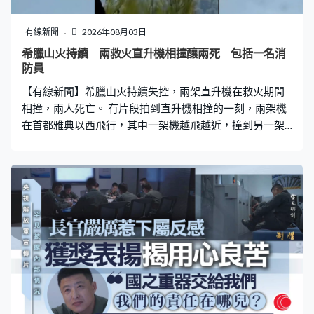
有線新聞
2026年08月03日
希臘山火持續 兩救火直升機相撞釀兩死 包括一名消
防員
【有線新聞】希臘山火持續失控，兩架直升機在救火期間
相撞，兩人死亡。 有片段拍到直升機相撞的一刻，兩架機
在首都雅典以西飛行，其中一架機越飛越近，撞到另一架
機的螺旋槳，被撞的直升機起火墜毀，丹麥籍機師和一名
希臘消防人員死亡。另一架機事後緊急降落，機上兩人倖
存。總理米佐塔基斯就事件致哀。 山火波及的面積逾一萬
公頃，包括雅典附近地區和西部的凱法利尼亞島，當局加
派直升機救火。較早前已有3名消防員在撲救山火期間殉
職。