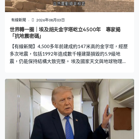
出約500名消防員參與灌救，較早前已有3名消防員在撲救
山火期間殉職。同樣是旅遊勝地的西部凱法利尼亞島亦發
生山火逼近民居。 另一邊，法國南部城市卡爾卡松一條高
有線新聞
2026年08月03日
速公路上的汽車著火，冒出濃煙和火光，消防指火場面積
世界轉一圈｜埃及胡夫金字塔屹立4500年 專家揭
一度達100公頃，但火勢已受控未有進一步蔓延。西班牙
「抗地震密碼」
山火亦有復燃危機，西部卡塞雷斯省亦有高速公路汽車著
【有線新聞】4,500多年前建成約147米高的金字塔，經歷
火釀成山火，疏散800人。 &
多次地震，包括1992年造成數千幢建築損毀的5.9級地
震，仍能保持結構大致完整。 埃及國家天文與地球物理研
究所研究人員攜帶數據採集器分析金字塔抗震特徵，他們
採用「水平向垂直向譜比方法」，又稱「中村法」，評估
場地特徵和地震反應，是工程地震學一種廣泛應用的技
術。 在胡夫金字塔內部、建築物料及附近土壤等37處紀錄
環境震動數據，包括人類活動、海浪或氣候變化所產生的
震動，發現金字塔底至頂部以至內部結構錄得的自然震動
頻率相若，平均是約2.3赫茲，是人類不易察覺的震動頻
率，有助減低地震時可能引致內部受壓，甚至出現裂縫的
情況。 至於附近土壤錄得的自然震動頻率為0.6赫茲，與主
建築的震動頻率相距甚遠，意味當發生地震，地面較難傳