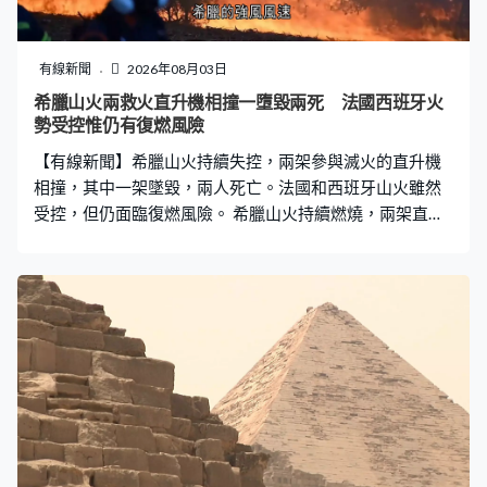
達72公里的陣風，加上當地被峽谷包圍，不利滅火。 愛達
荷州西部和俄勒岡州東部則因閃電引起山火，消防直升機
繼續救火和用推土機開闢防火帶，約1,360平方公里草原被
有線新聞
2026年08月03日
燒毀。
希臘山火兩救火直升機相撞一墮毀兩死 法國西班牙火
勢受控惟仍有復燃風險
【有線新聞】希臘山火持續失控，兩架參與滅火的直升機
相撞，其中一架墜毀，兩人死亡。法國和西班牙山火雖然
受控，但仍面臨復燃風險。 希臘山火持續燃燒，兩架直升
機在首都雅典以西約65公里救火期間相撞。有片段拍到事
發一刻，其中一架機越飛越近，撞到另一架機的螺旋槳，
被撞的直升機起火墜毀。機上的丹麥籍機師和一名希臘消
防聯絡員死亡，另一架機事後緊急降落，機上兩人包括英
國籍機師倖存。兩架機由希臘消防向私人企業租用，同款
直升機事後停駛，未知會否拖慢滅火進度。 希臘的強風風
速一度達每小時100公里，令最大面積的火場阿提卡維奧
蒂亞山火仍未受控，火勢更蔓延至沿海渡假城鎮赫爾梅諾
港，消防員加緊灌救，約300人緊急疏散。山火至今摧毀
雅典西北部逾100戶民居，更威脅阿提卡工業區。當局派