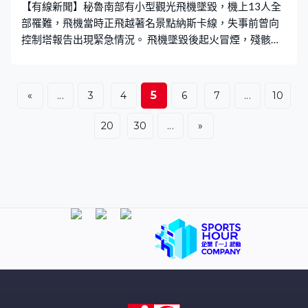
【有線新聞】秘魯南部有小型觀光飛機墜毀，機上13人全
部罹難，飛機當時正飛越著名景點納斯卡線，失事前曾向
控制塔報告出現緊急情況。 飛機墜毀後起火冒煙，殘骸散
落一地，輪胎飛脫，消防員到場灌救，警方封鎖現場蒐
證。秘魯警方稱一架小型觀光飛機周六中午由南部城市皮
斯科出發，原定飛越著名景點納斯卡線，起飛不久向控制
5
«
...
3
4
6
7
...
10
塔匯報出現緊急情況，之後失聯，最終在距離納斯卡線約
19公里外一處農田墜毀。 機上11名遊客及2名機組人員全
20
30
...
»
數罹難，乘客分別來自德國、西班牙及意大利。飛機所屬
的航空公司已開辦這條觀光航線14年，稱會應政府要求檢
視航班編排。 納斯卡過往多次發生同類意外，最近一次在
2022年，一架小型飛機墜毀，機上七人喪生。納斯卡線是
指秘魯南部一處沙漠上的巨型幾何圖案，佔地超過7萬公
傾，相當於香港三分之二面積，估計有約2千年歷史。
1994年被聯合國教科文組織列為世界遺產，每年吸引約10
萬人慕名前往，遊客會乘坐小型飛機在空中遊覽。