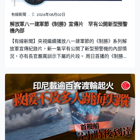
有線新聞
2026年08月02日
解放軍八一建軍節《制勝》宣傳片 罕有公開新型預警
機內部
【有線新聞】央視繼續播放八一建軍節的《制勝》系列解
放軍宣傳紀錄片，新一集罕有公開了新型預警機的內部情
況，亦有長官嚴厲訓示下屬的片段。 周日首播的《制勝》
系列第4集，主題為「空天礪劍」，即介紹空軍部隊和裝
備，新型預警機登場，載著空軍人員參與實戰化對抗演
練。解放軍空軍航空兵王維鴻：「方位么拐五，根據信號
判斷，一架高威脅、一架低威脅編隊持續前出。編隊中有
一架飛機突然進行回轉，而剩下那一架飛機，它是一個比
較低威脅的目標，所以我們對它的關注度並不是很高。報
告指揮長，低威脅洞兩附近突現高威脅信號。（重拳小
隊，高威脅，立即規避。）當時我們的主要的執行任務的
飛機已經在打擊包線之內了，已經不可逃逸了，對方耀武
揚威地從我們預警機的頭上飛了過去，當時就感覺受到奇
恥大辱。」王維鴻指給錯一次指令，個人可能沒事，但戰