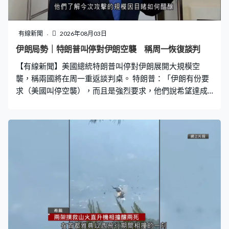
送震動能量予金字塔主建築上，繼而減低產生共振的風險
而引發劇烈搖動，令金字塔建築保持穩定。 團隊指在距離
地面約48米高的國王寢室上疊加五層石灰岩減壓，亦有助
有線新聞
2026年08月03日
吸收地震能量，減少結構劇烈震動而遭受嚴重破壞。團隊
伊朗局勢｜特朗普叫停對伊朗空襲 稱周一恢復談判
又指金字塔底部寬闊、重心低及建築對稱，確保建築重量
【有線新聞】美國總統特朗普叫停對伊朗展開大規模空
及壓力分布平均，並在堅實的石灰岩上興建，有利抗震。
襲，稱兩國將在周一重返談判桌。 特朗普：「伊朗有份要
求（美國叫停空襲），而且是強烈要求，他們說希望達成
協議。我不知道他們具體說了甚麼，因為很多時他們跟我
說一套，對外又說『我們不清楚』。但顯然他們不想被攻
擊，他們了解今次攻擊的規模，因目睹如何醞釀。我們即
將與他們展開談判，談判明天下午開始，看看結果如何。
我樂意談判因可拯救很多性命，節省很多不必要的人力物
力。」 他又指沙特阿拉伯、阿聯酋等美國盟友均游說他取
消原定的空襲計劃，宣稱已達成框架協議，霍爾木茲海峽
將全面重開。但伊朗外交部指海峽不會回復到開戰前狀
態。