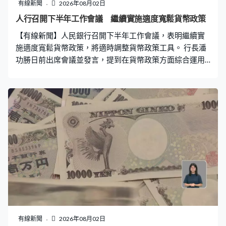
業養殖亦衍生道德問題，多項研究證明八爪魚是有感知的
有線新聞
2026年08月02日
動物，能感受痛楚，美國華盛頓州與加州已立法禁止養殖
人行召開下半年工作會議 繼續實施適度寬鬆貨幣政策
八爪魚，墨西哥和智利等亦提出類似法案。
【有線新聞】人民銀行召開下半年工作會議，表明繼續實
施適度寬鬆貨幣政策，將適時調整貨幣政策工具。 行長潘
功勝日前出席會議並發言，提到在貨幣政策方面綜合運用
多種工具提供流動性，保持流動性充裕，保持社會綜合融
資成本低位運行，做好市場溝通和預期引導；又提到提升
金融服務質效，增加科技創新和技術改造再貸款，要高質
量建設債券市場「科技板」，穩妥實施科創與民企債券風
險分擔工具，亦要及時謀劃出台務實管用的增量政策，還
有支持上海、香港國際金融中心建設，鞏固香港離岸人民
幣業務樞紐地位。
有線新聞
2026年08月02日