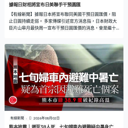
據報日財相將宣布日美聯手干預圓匯
【有線新聞】據報日本將宣布聯同美國干預日圓匯價，阻
止日圓持續走弱。 多家傳媒引述官方消息指，日本財政大
臣片山皋月最快周一宣布干預日圓匯價的消息，會是繼十
五年前311大地震後美日再聯手干預圓匯。 有傳媒拍攝到
美國財長貝森特出席大衛營內閣會議時的記事內容，列出
「買入日圓債券」。日本央行行長植田和男上周表示可能
推進加息步伐，一度令圓匯轉強。
有線新聞
2026年08月02日
熊本地震｜增至38人死 七旬婦車內避難疑中暑身亡