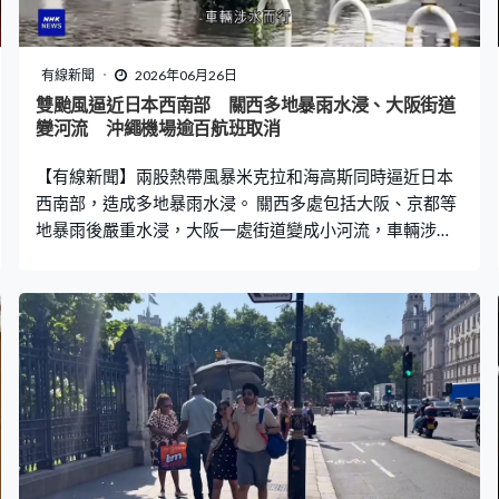
有線新聞
2026年06月26日
雙颱風逼近日本西南部 關西多地暴雨水浸、大阪街道
變河流 沖繩機場逾百航班取消
【有線新聞】兩股熱帶風暴米克拉和海高斯同時逼近日本
西南部，造成多地暴雨水浸。 關西多處包括大阪、京都等
地暴雨後嚴重水浸，大阪一處街道變成小河流，車輛涉水
而行。柏原市一架車在水中損毀，浸了約一半，水深近車
窗，未造成傷亡。有道路路面裂開，四處遍布沙泥污跡，
交通燈故障失靈，有居民指看到渠口倒灌，令渠蓋彈起。
奈良有河流氾濫，河邊民居水浸波及汽車，居民連忙清理
屋前污泥和積水。 米克拉於星期五接近沖繩，那霸市有店
舖鐵閘被吹爛，那霸機場有超過100班航班取消。預料米
克拉於星期六接近九州至關東地區，海高斯則在同日登陸
東日本地區，周末雨勢持續。氣象廳提醒民眾注意山泥傾
瀉、洪水，以及強風風險。