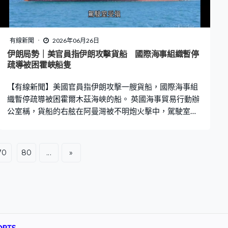
有線新聞
2026年06月26日
伊朗局勢｜美官員指伊朗攻擊貨船 國際海事組織暫停
疏導被困霍峽船隻
【有線新聞】美國官員指伊朗攻擊一艘貨船，國際海事組
織暫停疏導被困霍爾木茲海峽的船。 英國海事貿易行動辦
公室稱，貨船的右舷在阿曼灣被不明炮火擊中，駕駛室受
損，沒有造成傷亡，之後繼續航行。路透社引述消息指，
這艘船懸掛新加坡旗，相信是被無人機擊中。 美國官員指
控是伊朗革命衛隊施襲，國際海事組織指因應事故決定暫
70
80
...
»
停疏散滯留霍爾木茲海峽的船，重申船員的安全至關重
要。革命衛隊海軍強調任何人均需要和伊朗協調通過霍爾
木茲海峽，否則將處置違例者。