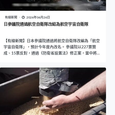
有線新聞
2026年06月26日
日參議院通過航空自衛隊改組為航空宇宙自衛隊
【有線新聞】日本參議院通過將航空自衛隊改編為「航空
宇宙自衛隊」，預計今年度內改名。 參議院以227票贊
成、15票反對，通過《防衛省設置法》修正案，當中將航
空自衛隊改名重組為「航空宇宙自衛隊」，加強太空領域
作戰及防禦能力，利用人造衛星收集情報。修正案亦包括
增加一至兩名防衛副大臣，及駐沖繩那霸基地的陸上自衛
隊第15旅團升格為師團。修正案及相關法案早前已獲眾議
院通過。