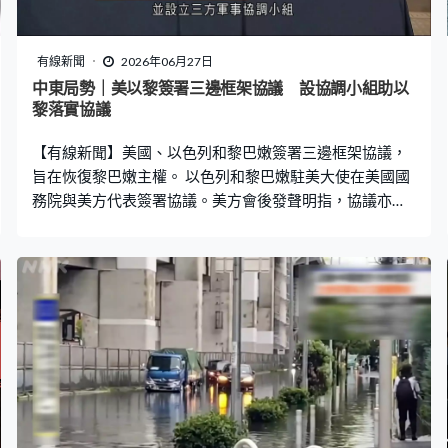
有線新聞
2026年06月27日
中東局勢｜美以黎簽署三邊框架協議 設協調小組助以
黎落實協議
【有線新聞】美國、以色列和黎巴嫩簽署三邊框架協議，
旨在恢復黎巴嫩主權。 以色列和黎巴嫩駐美大使在美國國
務院與美方代表簽署協議。美方會後發聲明指，協議亦旨
在解除真主黨武裝，以及拆除其基礎設施，並設立三方軍
事協調小組協助落實協議。美方會撥款3,000萬美元提高黎
巴嫩武裝部隊能力，並與聯合國協調提供1億美元人道援
助。 以色列總理內塔尼亞胡稱，軍方會繼續駐留在黎巴嫩
南部的安全區內，直至真主黨解除武裝消除所有針對以色
列的威脅。