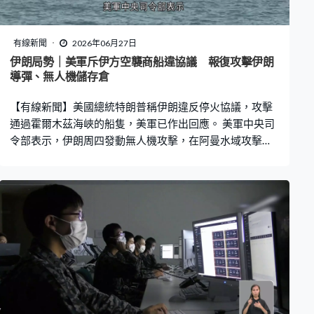
有線新聞
2026年06月27日
伊朗局勢｜美軍斥伊方空襲商船違協議 報復攻擊伊朗
導彈、無人機儲存倉
【有線新聞】美國總統特朗普稱伊朗違反停火協議，攻擊
通過霍爾木茲海峽的船隻，美軍已作出回應。 美軍中央司
令部表示，伊朗周四發動無人機攻擊，在阿曼水域攻擊一
艘懸掛新加坡國旗的貨，批評伊朗明顯違反停火協議，因
此出動戰機打擊伊朗導彈和無人機儲存設施，以及沿海雷
達站。特朗普較早前則發文，指伊朗至少發射四架無人機
攻擊通過霍爾木茲海峽的船隻，其中一架擊中一艘大型商
船的上層甲板雖然造成損毀，但船隻仍能繼續航行，另外
三架無人機則被美軍擊落。