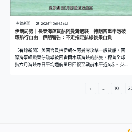
比例，王室未有公布。白金漢宮強調公開繳稅的金額，是
要提高透明度和加強問責。 除了查理斯三世，王儲威廉亦
同步首次公開個人稅款。他在2024至25年度繳稅776萬
鎊，拆合約8千多萬港元，自成為王位第一順位繼承人以
有線新聞
2026年06月26日
來，累計繳稅超過2000萬鎊。 王室同時宣布，耗資約3.7
伊朗局勢｜長榮海運貨船阿曼灣遇襲 特朗普重申勿破
億英鎊、為期10年的白金漢宮翻新工程，將於明年完工。
壞航行自由 伊朗警告：不走指定航線後果自負
不過查理斯三世與王后卡米拉已經決定不會搬回白金漢
【有線新聞】美國官員指伊朗在阿曼灣攻擊一艘貨船，國
際海事組織暫停疏導被困霍爾木茲海峽的船隻，標普全球
指六月海峽每日平均通航量已回復至戰前水平近6成。 英
國海事貿易行動辦公室稱，一艘貨船在阿曼達希特東南約
14公里的阿曼灣遇襲，貨船右舷被不明炮火擊中，駕駛艙
受損，沒有造成傷亡。報道指這艘船屬長榮海運，懸掛新
«
...
10
2
加坡旗，沿國際海事組織公布的航線航行，遇襲後繼續行
程。美國官員指伊朗革命衛隊以無人機攻擊貨船，白宮接
獲事故通報，重申總統特朗普清楚表明伊朗不能夠破壞霍
爾木茲海峽的航行自由。 伊朗波斯灣海峽管理局警告使用
非伊朗指定的航線，不會享有安全保障及保險賠償，船
主、船長及船員要自行承擔後果。革命衛隊海軍強調，所