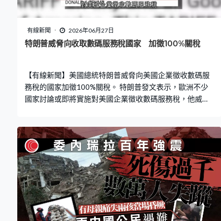
有線新聞
2026年06月27日
特朗普威脅向收取數碼服務稅國家 加徵100%關稅
【有線新聞】美國總統特朗普威脅向美國企業徵收數碼服
務稅的國家加徵100%關稅。 特朗普發文表示，歐洲不少
國家討論或即將實施對美國企業徵收數碼服務稅，他威脅
會向相關國家出口到美國的貨品加徵100%關稅，已達成的
貿易協議亦失效。歐盟反駁歐盟及成員國有權監管經濟活
動，強調任何稅收秉持非歧視原則，平等對待任何國家的
企業，已準備好迅速回應任何不合理的單邊措施，同時對
磋商持開放態度。