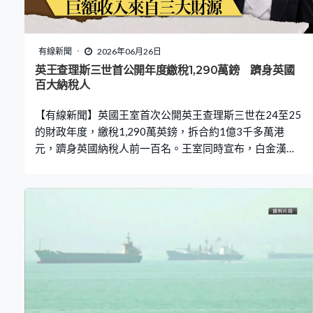
瑞拉代總統羅德里格斯，到拉瓜伊拉等災區視察災情，宣
布設立兩億美元重建基金。 多國參與救援，美軍南方司令
部派出人員、運輸機和艦艇到委內瑞拉，華府更承諾提供1
有線新聞
2026年06月26日
億5,000萬美元援助。墨西哥等多國的救援人員亦抵達委內
英王查理斯三世首公開年度繳稅1,290萬鎊 躋身英國
瑞拉準備救災，西班牙、意大利等國亦有加入救援。
百大納稅人
【有線新聞】英國王室首次公開英王查理斯三世在24至25
的財政年度，繳稅1,290萬英鎊，拆合約1億3千多萬港
元，躋身英國納稅人前一百名。王室同時宣布，白金漢宮
完成翻新後，查理斯三世不會搬入居住。 作為英國君主，
查理斯三世依法享有免稅特權，不過他跟從已故英女王伊
利沙伯二世自93年開始自願繳稅的傳統。今年更首次公開
24至25年財政年度繳稅的金額，是1,290萬英鎊，拆合約1
億3千多萬港元。而他自22年9月登基以來，已繳納逾3千
萬鎊稅款，拆合約港元3億1千萬。至於25至26年的稅款仍
在審計，預計明年公布。 相關稅款收入主要來自桑德靈厄
姆莊園、巴爾莫勒爾堡等私人莊園營運、個人投資，以及
帶來巨額收益的蘭開斯特公爵領地，但各項收入佔稅款的