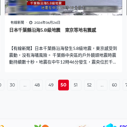
為回落至40度以下，但連日破紀錄高溫下，巴黎接收的心
臟驟停個案比平常多4倍，醫院服務接近飽和。市政府擴大
禁酒令，減低健康風險。周五起中午至翌日清晨禁止民眾
在公眾地方飲酒，傍晚起禁止外賣酒精飲品。 熱浪正逐漸
有線新聞
2026年06月26日
東移至德國、捷克、波蘭等國家，德國可能升至40度，科
日本千葉縣沿海5.8級地震 東京等地有震感
隆在已經38度的街道上設有噴水裝置。荷蘭阿姆斯特丹的
運河及海濱逼滿人，當地發出歷來首個紅色高溫預警，至
【有線新聞】日本千葉縣沿海發生5.8級地震，東京感受到
少維持至星期六。
震動，沒有海嘯風險。 千葉縣中央區的戶外鏡頭地震時震
動持續數十秒。地震在中午12時46分發生，震央位於千葉
縣東北部沿海地區，震源深度50公里，千葉和茨城縣多處
地方震動達日本標準的4級，東京墨田、江東等多區震度亦
有3級。 日本連續兩日發生強烈地震，昨日岩手縣外海的
50
0
30
...
48
49
51
52
...
60
7.2級地震，超過10人受傷。