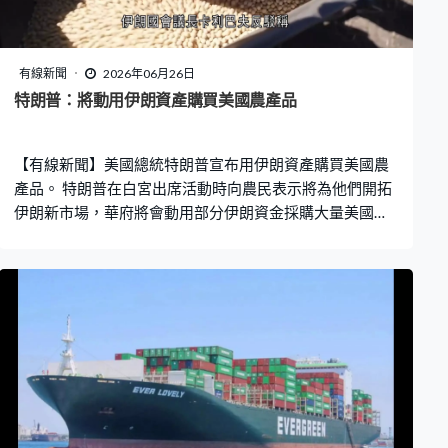
有線新聞
2026年06月26日
特朗普：將動用伊朗資產購買美國農產品
【有線新聞】美國總統特朗普宣布用伊朗資產購買美國農
產品。 特朗普在白宮出席活動時向農民表示將為他們開拓
伊朗新市場，華府將會動用部分伊朗資金採購大量美國小
麥、大豆和粟米等農產品。聲稱伊朗正面臨糧食短缺問
題，很快會啟動程序解凍伊朗資產。 特朗普近期多次說解
凍伊朗資產後會用來購買美國食品及醫療用品，計劃由財
政部駐卡塔爾的官員負責監管。伊朗國會議長卡利巴夫反
駁稱美國說法不實。