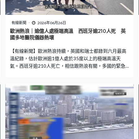
有線新聞
2026年06月26日
歐洲熱浪｜逾億人處極端高溫 西班牙逾210人死 英
國多地醫院儀器熱壞
【有線新聞】歐洲熱浪持續，英國和瑞士都錄到六月最高
溫紀錄，估計歐洲逾1億人處於35度以上的極端高溫天
氣。西班牙逾210人死亡，相信跟熱浪有關，多國的緊急
召喚需求大增，英國多地醫院儀器熱壞。 英國連續第二日
打破六月最高溫紀錄，英格蘭西南部城鎮錄到最高溫36.7
度，氣象部門延長紅色高溫警告。在倫敦乘搭地鐵和巴
士，一些乘客都要用摺扇或小風扇。 酷熱天氣增加醫療壓
力，倫敦救護服務周三接到逾640宗一級緊急求助電話，
是單日最多，這類求助涉及心臟驟停、呼吸停頓等有性命
危險個案。多間醫院的醫療儀器也抵受不了高溫，部分放
射治療機、磁力共振掃描儀、資訊科技系統及冷卻裝置故
障，多地國民保健署宣布進入緊急狀態。 法國巴黎氣溫稍