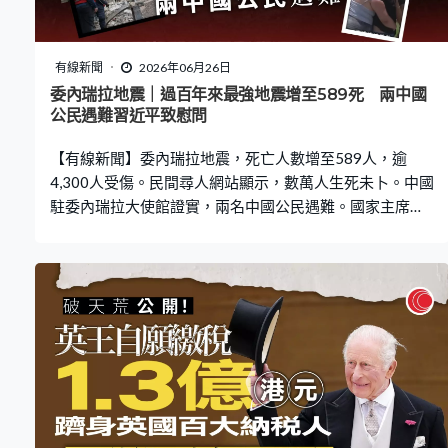
有線新聞
2026年06月26日
委內瑞拉地震｜過百年來最強地震增至589死 兩中國
公民遇難習近平致慰問
【有線新聞】委內瑞拉地震，死亡人數增至589人，逾
4,300人受傷。民間尋人網站顯示，數萬人生死未卜。中國
駐委內瑞拉大使館證實，兩名中國公民遇難。國家主席習
近平深切哀悼遇難者，誠摯慰問家屬及傷者，又指將幫助
委內瑞拉救災和重建。 地震重災區委內瑞拉北部的拉瓜伊
拉州，民眾連同救援人員和時間競賽，繼續從瓦礫中搜索
生還者。部分人獲救時清醒，搜救人員找回兩名小朋友的
遺體，母親情緒激動。不少人在地震後失蹤，有民眾自發
設立網站，讓家屬登記失蹤親人的資料以便尋人。西班牙
指當地有60多名公民失蹤。 委內瑞拉周三接連發生7.2和
7.5級地震，其中7.5級那次，是當地自1900年以來最強烈
地震。拉瓜伊拉、首都加拉加斯等多地大量建築物倒塌，
民眾流離失所，加上餘震不斷，只能通宵留在室外。委內