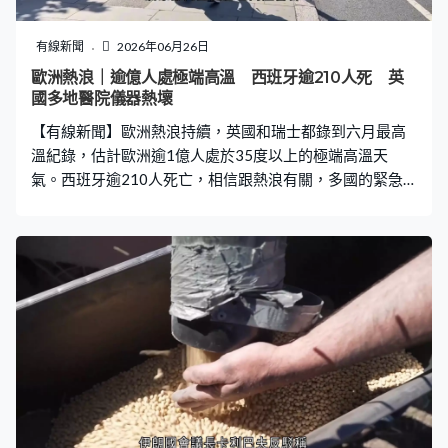
同步首次公開個人稅款。他在2024至25年度繳稅776萬
鎊，拆合約8千多萬港元，自成為王位第一順位繼承人以
有線新聞
2026年06月26日
來，累計繳稅超過2000萬鎊。 王室同時宣布，耗資約3.7
歐洲熱浪｜逾億人處極端高溫 西班牙逾210人死 英
億英鎊、為期10年的白金漢宮翻新工程，將於明年完工。
國多地醫院儀器熱壞
不過查理斯三世與王后卡米拉已經決定不會搬回白金漢
【有線新聞】歐洲熱浪持續，英國和瑞士都錄到六月最高
溫紀錄，估計歐洲逾1億人處於35度以上的極端高溫天
氣。西班牙逾210人死亡，相信跟熱浪有關，多國的緊急
召喚需求大增，英國多地醫院儀器熱壞。 英國連續第二日
打破六月最高溫紀錄，英格蘭西南部城鎮錄到最高溫36.7
度，氣象部門延長紅色高溫警告。在倫敦乘搭地鐵和巴
士，一些乘客都要用摺扇或小風扇。 酷熱天氣增加醫療壓
力，倫敦救護服務周三接到逾640宗一級緊急求助電話，
是單日最多，這類求助涉及心臟驟停、呼吸停頓等有性命
危險個案。多間醫院的醫療儀器也抵受不了高溫，部分放
射治療機、磁力共振掃描儀、資訊科技系統及冷卻裝置故
障，多地國民保健署宣布進入緊急狀態。 法國巴黎氣溫稍
為回落至40度以下，但連日破紀錄高溫下，巴黎接收的心
臟驟停個案比平常多4倍，醫院服務接近飽和。市政府擴大