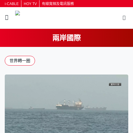
i-CABLE
HOY TV
有線寬頻及電訊服務
兩岸國際
返回
世界轉一圈
按輸入鍵開始搜尋