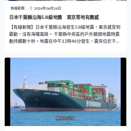
動，以確認疏導船舶的安全保障措施是否繼續有效，又稱
遇襲的船並非在疏導計劃下航行。 美國和伊朗達成停火諒
有線新聞
2026年06月26日
解備忘錄，推動霍爾木茲海峽重開後，標普全球的數據顯
日本千葉縣沿海5.8級地震 東京等地有震感
示周三有78艘船通過海峽，是伊朗自2月開戰以來最高。
【有線新聞】日本千葉縣沿海發生5.8級地震，東京感受到
本月每日平均通航量已回復至戰前水平近六成，航運活動
震動，沒有海嘯風險。 千葉縣中央區的戶外鏡頭地震時震
初步有恢復正常的跡象。 有海事情報公司分析
動持續數十秒。地震在中午12時46分發生，震央位於千葉
縣東北部沿海地區，震源深度50公里，千葉和茨城縣多處
地方震動達日本標準的4級，東京墨田、江東等多區震度亦
有3級。 日本連續兩日發生強烈地震，昨日岩手縣外海的
7.2級地震，超過10人受傷。