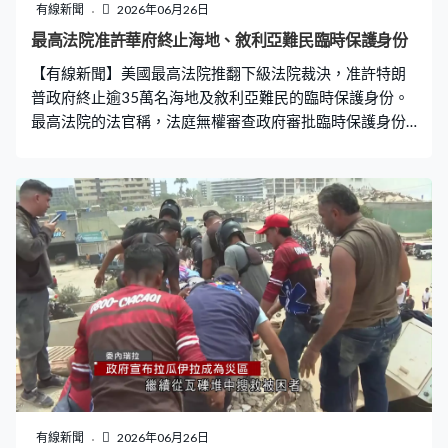
有線新聞
2026年06月26日
最高法院准許華府終止海地、敘利亞難民臨時保護身份
【有線新聞】美國最高法院推翻下級法院裁決，准許特朗
普政府終止逾35萬名海地及敘利亞難民的臨時保護身份。
最高法院的法官稱，法庭無權審查政府審批臨時保護身份
的決定，以6比3裁定國土安全部有權終止35萬名海地及
6,100名敘利亞人享有的臨時保護身份。根據法例，擁有臨
時保護身份的人可以在美國合法工作和居留18個月，不可
因其身份被拘留或驅逐。 法庭亦以6比3裁定特朗普政府有
權限制申請尋求庇護的名額，意味美國官員可在邊境拒絕
難民尋求庇護。
有線新聞
2026年06月26日