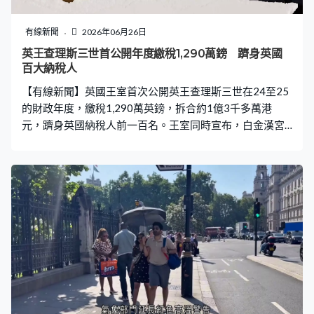
有線新聞
2026年06月26日
英王查理斯三世首公開年度繳稅1,290萬鎊 躋身英國
百大納稅人
【有線新聞】英國王室首次公開英王查理斯三世在24至25
的財政年度，繳稅1,290萬英鎊，拆合約1億3千多萬港
元，躋身英國納稅人前一百名。王室同時宣布，白金漢宮
完成翻新後，查理斯三世不會搬入居住。 作為英國君主，
查理斯三世依法享有免稅特權，不過他跟從已故英女王伊
利沙伯二世自93年開始自願繳稅的傳統。今年更首次公開
24至25年財政年度繳稅的金額，是1,290萬英鎊，拆合約1
億3千多萬港元。而他自22年9月登基以來，已繳納逾3千
萬鎊稅款，拆合約港元3億1千萬。至於25至26年的稅款仍
在審計，預計明年公布。 相關稅款收入主要來自桑德靈厄
姆莊園、巴爾莫勒爾堡等私人莊園營運、個人投資，以及
帶來巨額收益的蘭開斯特公爵領地，但各項收入佔稅款的
比例，王室未有公布。白金漢宮強調公開繳稅的金額，是
要提高透明度和加強問責。 除了查理斯三世，王儲威廉亦