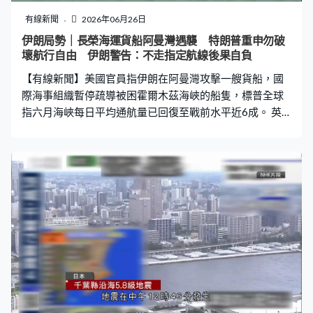
有線新聞
2026年06月26日
伊朗局勢｜長榮海運貨船阿曼灣遇襲 特朗普重申勿破
壞航行自由 伊朗警告：不走指定航線後果自負
【有線新聞】美國官員指伊朗在阿曼灣攻擊一艘貨船，國
際海事組織暫停疏導被困霍爾木茲海峽的船隻，標普全球
指六月海峽每日平均通航量已回復至戰前水平近6成。 英
國海事貿易行動辦公室稱，一艘貨船在阿曼達希特東南約
14公里的阿曼灣遇襲，貨船右舷被不明炮火擊中，駕駛艙
受損，沒有造成傷亡。報道指這艘船屬長榮海運，懸掛新
加坡旗，沿國際海事組織公布的航線航行，遇襲後繼續行
程。美國官員指伊朗革命衛隊以無人機攻擊貨船，白宮接
獲事故通報，重申總統特朗普清楚表明伊朗不能夠破壞霍
爾木茲海峽的航行自由。 伊朗波斯灣海峽管理局警告使用
非伊朗指定的航線，不會享有安全保障及保險賠償，船
主、船長及船員要自行承擔後果。革命衛隊海軍強調，所
有船通行前必須和軍方協調，違例者將被處置。 因應事
故，協助疏導數百艘滯留船舶的國際海事組織決定暫停行