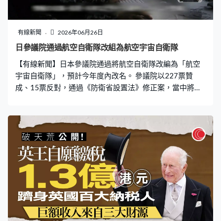
有線新聞
2026年06月26日
日參議院通過航空自衛隊改組為航空宇宙自衛隊
【有線新聞】日本參議院通過將航空自衛隊改編為「航空
宇宙自衛隊」，預計今年度內改名。 參議院以227票贊
成、15票反對，通過《防衛省設置法》修正案，當中將航
空自衛隊改名重組為「航空宇宙自衛隊」，加強太空領域
作戰及防禦能力，利用人造衛星收集情報。修正案亦包括
增加一至兩名防衛副大臣，及駐沖繩那霸基地的陸上自衛
隊第15旅團升格為師團。修正案及相關法案早前已獲眾議
院通過。