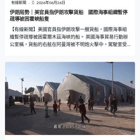
有線新聞
2026年06月26日
伊朗局勢｜美官員指伊朗攻擊貨船 國際海事組織暫停
疏導被困霍峽船隻
【有線新聞】美國官員指伊朗攻擊一艘貨船，國際海事組
織暫停疏導被困霍爾木茲海峽的船。 英國海事貿易行動辦
公室稱，貨船的右舷在阿曼灣被不明炮火擊中，駕駛室受
損，沒有造成傷亡，之後繼續航行。路透社引述消息指，
這艘船懸掛新加坡旗，相信是被無人機擊中。 美國官員指
控是伊朗革命衛隊施襲，國際海事組織指因應事故決定暫
停疏散滯留霍爾木茲海峽的船，重申船員的安全至關重
要。革命衛隊海軍強調任何人均需要和伊朗協調通過霍爾
木茲海峽，否則將處置違例者。