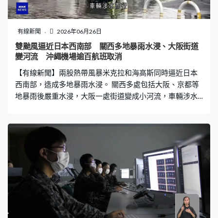
瑞拉代總統羅德里格斯，到拉瓜伊拉等災區視察災情，宣
布設立兩億美元重建基金。 多國參與救援，美軍南方司令
部派出人員、運輸機和艦艇到委內瑞拉，華府更承諾提供1
有線新聞
2026年06月26日
億5,000萬美元援助。墨西哥等多國的救援人員亦抵達委內
雙颱風逼近日本西南部 關西多地暴雨水浸、大阪街道
瑞拉準備救災，西班牙、意大利等國亦有加入救援。
變河流 沖繩機場逾百航班取消
【有線新聞】兩股熱帶風暴米克拉和海高斯同時逼近日本
西南部，造成多地暴雨水浸。 關西多處包括大阪、京都等
地暴雨後嚴重水浸，大阪一處街道變成小河流，車輛涉水
而行。柏原市一架車在水中損毀，浸了約一半，水深近車
窗，未造成傷亡。有道路路面裂開，四處遍布沙泥污跡，
交通燈故障失靈，有居民指看到渠口倒灌，令渠蓋彈起。
奈良有河流氾濫，河邊民居水浸波及汽車，居民連忙清理
屋前污泥和積水。 米克拉於星期五接近沖繩，那霸市有店
舖鐵閘被吹爛，那霸機場有超過100班航班取消。預料米
克拉於星期六接近九州至關東地區，海高斯則在同日登陸
東日本地區，周末雨勢持續。氣象廳提醒民眾注意山泥傾
瀉、洪水，以及強風風險。