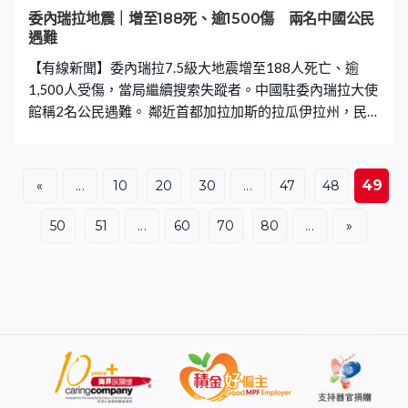
委內瑞拉地震｜增至188死、逾1500傷 兩名中國公民
遇難
【有線新聞】委內瑞拉7.5級大地震增至188人死亡、逾
1,500人受傷，當局繼續搜索失蹤者。中國駐委內瑞拉大使
館稱2名公民遇難。 鄰近首都加拉加斯的拉瓜伊拉州，民
眾連同救援人員和時間競賽，繼續從瓦礫堆中搜救被困
者，又發現兩名小朋友的遺體，美國、墨西哥及意大利等
國亦派人加入救援。 地震造成至少250幢建築損毀，近
49
«
...
10
20
30
...
47
48
3,000戶流離失所，政府宣布拉瓜伊拉成為災區。西班牙指
60多名公民失蹤。１ 委內瑞拉代總統羅德里格斯稱將調動
50
51
...
60
70
80
...
»
國家安全部隊並使用重型機器清走瓦礫，又會設立2億美元
重建基金。