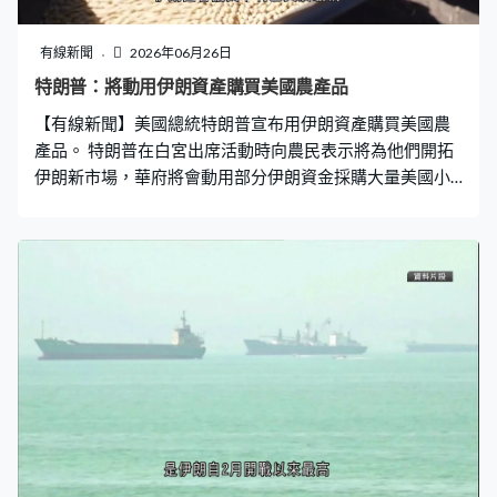
禁酒令，減低健康風險。周五起中午至翌日清晨禁止民眾
在公眾地方飲酒，傍晚起禁止外賣酒精飲品。 熱浪正逐漸
有線新聞
2026年06月26日
東移至德國、捷克、波蘭等國家，德國可能升至40度，科
特朗普：將動用伊朗資產購買美國農產品
隆在已經38度的街道上設有噴水裝置。荷蘭阿姆斯特丹的
【有線新聞】美國總統特朗普宣布用伊朗資產購買美國農
運河及海濱逼滿人，當地發出歷來首個紅色高溫預警，至
產品。 特朗普在白宮出席活動時向農民表示將為他們開拓
少維持至星期六。
伊朗新市場，華府將會動用部分伊朗資金採購大量美國小
麥、大豆和粟米等農產品。聲稱伊朗正面臨糧食短缺問
題，很快會啟動程序解凍伊朗資產。 特朗普近期多次說解
凍伊朗資產後會用來購買美國食品及醫療用品，計劃由財
政部駐卡塔爾的官員負責監管。伊朗國會議長卡利巴夫反
駁稱美國說法不實。