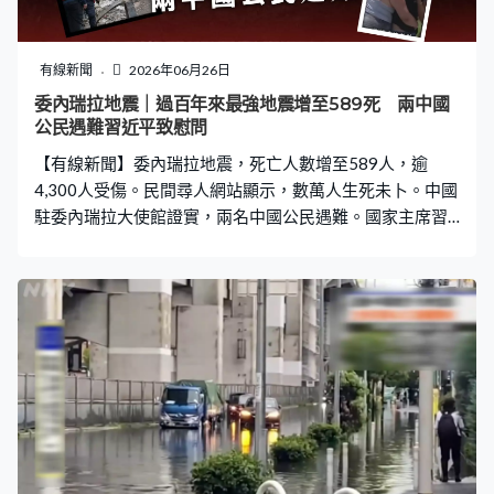
有線新聞
2026年06月26日
委內瑞拉地震｜過百年來最強地震增至589死 兩中國
公民遇難習近平致慰問
【有線新聞】委內瑞拉地震，死亡人數增至589人，逾
4,300人受傷。民間尋人網站顯示，數萬人生死未卜。中國
駐委內瑞拉大使館證實，兩名中國公民遇難。國家主席習
近平深切哀悼遇難者，誠摯慰問家屬及傷者，又指將幫助
委內瑞拉救災和重建。 地震重災區委內瑞拉北部的拉瓜伊
拉州，民眾連同救援人員和時間競賽，繼續從瓦礫中搜索
生還者。部分人獲救時清醒，搜救人員找回兩名小朋友的
遺體，母親情緒激動。不少人在地震後失蹤，有民眾自發
設立網站，讓家屬登記失蹤親人的資料以便尋人。西班牙
指當地有60多名公民失蹤。 委內瑞拉周三接連發生7.2和
7.5級地震，其中7.5級那次，是當地自1900年以來最強烈
地震。拉瓜伊拉、首都加拉加斯等多地大量建築物倒塌，
民眾流離失所，加上餘震不斷，只能通宵留在室外。委內