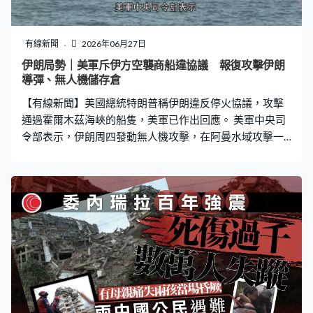
有線新聞
2026年06月27日
伊朗局勢｜美軍斥伊方空襲商船違協議 報復攻擊伊朗
導彈、無人機儲存倉
【有線新聞】美國總統特朗普稱伊朗違反停火協議，攻擊
通過霍爾木茲海峽的船隻，美軍已作出回應。 美軍中央司
令部表示，伊朗周四發動無人機攻擊，在阿曼水域攻擊一
艘懸掛新加坡國旗的貨，批評伊朗明顯違反停火協議，因
此出動戰機打擊伊朗導彈和無人機儲存設施，以及沿海雷
達站。特朗普較早前則發文，指伊朗至少發射四架無人機
攻擊通過霍爾木茲海峽的船隻，其中一架擊中一艘大型商
船的上層甲板雖然造成損毀，但船隻仍能繼續航行，另外
三架無人機則被美軍擊落。