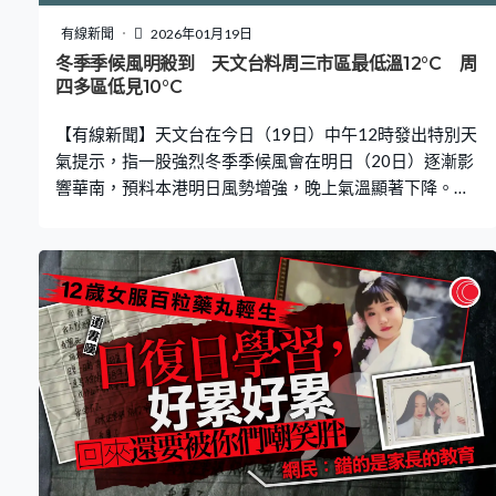
Daddy）。 獲收養已八年 稱盛怒下沒想後果 官員指出，
這對夫婦於2018年收養Clayton，而事發當天正是Clayton
有線新聞
2026年01月19日
的生日。根據法庭文件，這對夫婦在午夜過後不久就上床
冬季季候風明殺到 天文台料周三市區最低溫12°C 周
睡覺了，此前他們為疑兇唱了生日歌。疑犯則告訴調查人
四多區低見10°C
員「他和父母度過了愉快的一
【有線新聞】天文台在今日（19日）中午12時發出特別天
氣提示，指一股強烈冬季季候風會在明日（20日）逐漸影
響華南，預料本港明日風勢增強，晚上氣溫顯著下降。周
三（21日）至周五（23日）大致多雲，天氣持續寒冷，市
區最低氣溫在11、12度左右，新界再低兩三度。 受強烈冬
季季候風影響，本港風勢明起增強。根據天文台九天天氣
預報，明日吹東至東北風4至5級，離岸及高地間中6級，
氣溫介乎16至21度，大致多雲，日間部分時間有陽光及乾
燥，晚上氣溫顯著下降。至周三（21日），市區氣溫急降
至最低12度，轉吹北至東北風4至5級，初時離岸間中6
級。周四（22日）進一步降至11度，大致多雲，早晚寒
冷。至於周五（23日）介乎12至16度，早上寒冷，日間部
分時間天色明朗及乾燥。 而天文台自動分區天氣預報顯
示，周四（22日）早上7時，本港多區氣溫急降至10度，