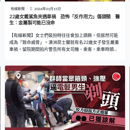
知就會一直停喺度，等佢轉燈。」另一司機就分享指不少
區外司機不熟悉，不知道感應器，曾遇上類似情況時會主
有線新聞
2026年01月15日
動下車提醒前方車輛前移，否則感應器無法偵測，燈號不
22歲女戴鯊魚夾遇車禍 恐怖「反作用力」傷頭頸 醫
會變化。 區議員：舊設計易致擠塞 繁忙時段更嚴重 屯門
生：金屬製可能已沒命
區議員鍾健峰接受訪問時指出，此情況在區內相當常見，
【有線新聞】女士們裝扮時往往會加上頭飾，但居然可能
部有時甚至要司機下車通知前方車輛才可解決
成為「致命威脅」。澳洲昆士蘭就有名22歲女子發生嚴重
車禍，留院期間拍片警告所有女司機、乘客，乘車時頭上
千萬用戴鯊魚夾，皆因她發生車禍時就因為後腦撞向椅背
時，遭鯊魚夾「重擊」，導致腦震盪、嚴重頸部扭傷，險
些斷頸椎喪命。 鯊魚夾當場撞碎 事主嚇呆誤當玻璃 女事
主Ella Carter在TikTok上拍片分享，指自己上月不幸遭遇
上車禍，竟因為頭上鯊魚夾導致傷勢嚴重。她在影片中表
示當時乘在車上，結果被後方一輛車追撞，「就在同時，
我感覺到頭髮裡似乎有甚麼東西碎了，我當時真的嚇傻，
以為是玻璃」，後來就感覺頭部劇痛，頭髮也全都散開，
才發現鯊魚夾被撞碎。 雖然夾子碎片沒有刺穿皮膚或頭
骨，但夾子夾在後腦與頭枕之間，產生強大擠壓與反作用
力，導致她頸部扭傷，一度全身無法動彈，至今仍需持續