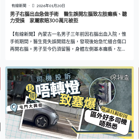
有線新聞
2026年01月20日
男子右腦出血急做手術 醫生誤開左腦致左肢癱瘓、聽
力受損 家屬索賠300萬元被拒
【有線新聞】內蒙古一名男子三年前因右腦出血入院，惟
手術期間，醫生竟失誤開錯左腦，發現後始急忙縫合傷口
再開右腦。男子至今仍須留醫，身體左側基本癱瘓，左耳
聽力明顯受損，頭部亦因此留下巨大疤痕。家屬事後對醫
院索償300萬人民幣，惟被醫院拒絕。 男子右腦出血送
院 醫院手術誤開左腦 據內地傳媒報道，王先生居住在包
頭市城區，從事貨車運輸，是家中經濟支柱。然而2023年
1月31日一次意外，讓整個家庭陷入了困境。其太太潘女
士憶述，當日早上8時許，丈夫突然在家中廁所跌倒，當時
他意識清醒但無法起身，甚至喝水也被嗆到，家人察覺異
狀後隨即撥打120急救。 王先生被送往包頭市中心醫院，
經檢查後診斷為右側內囊出血，需馬上進行手術，而診斷
報告亦顯示，頭部右側基底節區見大片高密度影。潘女士
指當天下午5時左右，醫生稱進行右側開顱手術後，血腫被
清理得很乾淨，惟關顱時左側出現鼓包需要探測，要求自