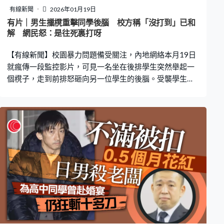
有線新聞
2026年01月19日
有片｜男生擸櫈重擊同學後腦 校方稱「沒打到」已和
解 網民怒：是往死裏打呀
【有線新聞】校園暴力問題備受關注，內地網絡本月19日
就瘋傳一段監控影片，可見一名坐在後排學生突然舉起一
個櫈子，走到前排怒砸向另一位學生的後腦。受襲學生隨
即似乎神志模糊，要強撐著坐，而課室內教師卻無甚反
應，引發網民熱議。 板櫈因撞擊力度過大 出現部件鬆動
影片資料可見時間為2026年1月13日，地點在一處坐滿學
生的教室內。片中黑衣男生從後排起身，雙手高舉鐵櫈猛
砸前排同學後腦，受害者頭部撞擊桌面後當場抽搐，強撐
坐起後垂頭似乎失去意識。片中清晰顯示鐵櫈與後腦有直
接物理接觸，且板櫈因撞擊力度過大，出現部件鬆動。 內
地瀟湘晨報引述知情人表示，事發為河南鞏義市京師杜甫
公學，學校工作人員回覆卻稱「一點事都沒有，現在已經
回學校上課了。實際沒打到，看著被打了，實際是視角的
問題。嚇他的，學生能有那麽心狠嗎？打人的學生已經轉
學。」 派出所稱應已和解 網民：這是往死裏打 另一名工