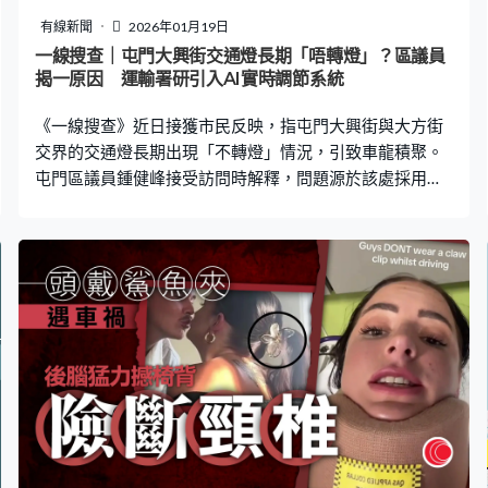
己再次簽署一份同意書。至晚上10時多，丈夫才由手術室
有線新聞
2026年01月19日
推回ICU。 未料七天後，CT掃描再次發現王先生左腦有
一線搜查｜屯門大興街交通燈長期「唔轉燈」？區議員
血，雖然醫院曾解釋原因，惟潘女士及家人對院方說法存
揭一原因 運輸署研引入AI實時調節系統
疑，在諮詢其他醫院專家後，竟獲告知「左右腦開顱開錯
《一線搜查》近日接獲市民反映，指屯門大興街與大方街
了」，讓他們一家大感震驚。
交界的交通燈長期出現「不轉燈」情況，引致車龍積聚。
屯門區議員鍾健峰接受訪問時解釋，問題源於該處採用舊
式車輛感應線設計，並呼籲當局盡快升級設備，以免在繁
忙時段對學校區造成更大交通擠塞。 車龍等候逾5分鐘未
轉燈 司機：唔知點解 攝製隊在大興街現場觀察，發現有
私家車停在白線較後位置，但等候多時仍未轉燈，惟附近
其他行駛線及前方行人過路處的綠燈已轉換多次。等候多
時後，車龍越排越長，涉事私家車才緩緩向前壓向白線，
而燈號亦隨即轉綠。多名司機受訪時均指這是「常態」，
「成日都唔轉燈㗎，5分鐘都唔轉。（知唔知點解咁呢？）
唔知啊。」、「（成日都唔轉燈？）好耐㗎，成日好耐都
唔轉。」 不過有司機就解釋：「你要掂到條白線先會轉
燈，你唔掂，佢就唔會轉燈。如果知嘅會向前停少少，唔