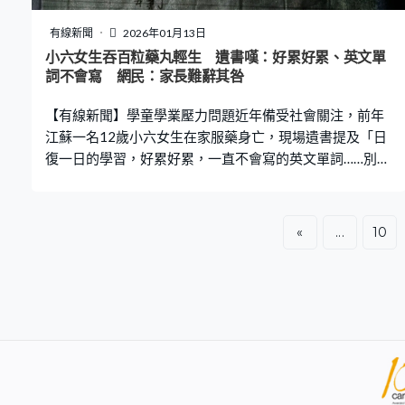
大埔、沙田、將軍澳、天水圍等再低一度，上水更低見8
度，至於打鼓嶺更跌至5度。 隨着季候風被一股偏東氣流
有線新聞
2026年01月13日
取代，周末期間華南沿岸氣溫稍為回升，其中周六（24
小六女生吞百粒藥丸輕生 遺書嘆：好累好累、英文單
日）氣溫介乎14至18度，早上相當清涼，日間短暫時間有
詞不會寫 網民：家長難辭其咎
陽光及乾燥。至周日（25日）氣溫進一步回暖至17至20度
【有線新聞】學童學業壓力問題近年備受社會關注，前年
江蘇一名12歲小六女生在家服藥身亡，現場遺書提及「日
復一日的學習，好累好累，一直不會寫的英文單詞……別救
我了」等內容。死者母親事後控告學校及涉事英文教師失
責，但一審已被法院駁回，案件即將進入二審。 12歲女童
遺書泣血：我累了，別救我了 據內地傳媒報道，事發於
«
...
10
2024年9月，該名12歲女童因腸胃炎請假在家，外婆憶述
孫女晚飯時胃口轉好，吃畢一大碗飯後便上二樓房間做功
課。不久樓上傳來「咚咚」異響，外婆急忙上樓，驚見孫
女倒臥地上，面色青紫。她下樓求救，鄰居協助聯絡外公
及召喚救護車，警員及法醫其後到場。 房間內發現一個空
藥瓶及一封遺書。女童吞服了外婆剛開封、整整100粒心
臟病藥物。手寫遺書充滿絕望：「我好累，我不想醒過來
了。我想死，媽媽對不起，日復一日的學習，好累好累，