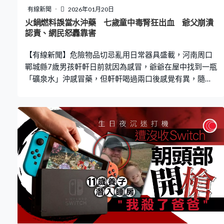
有線新聞
2026年01月20日
火鍋燃料誤當水沖藥 七歲童中毒腎狂出血 爺父崩潰
認責、網民怒轟靠害
【有線新聞】危險物品切忌亂用日常器具盛載，河南周口
鄲城縣7歲男孩軒軒日前就因為感冒，爺爺在屋中找到一瓶
「礦泉水」沖感冒藥，但軒軒喝過兩口後感覺有異，隨後
更意識模糊急需送院，揭發所喝的居然是無色礦物油燃
料，導致肝腎功能受損。 扣喉催吐不成功 「輾轉」至晚
上才入ICU 據內地傳媒報道，事發在本月16日，軒軒當時
喝了說味道不對，爺爺只好洗杯後用「更多水」再沖一
次，但依然味道怪異，爺爺嘗了一口發現有問題，趕忙給
軒軒爸爸打電話，詢問才得知那是從朋友火鍋店拿過來的
無色礦物油燃料，便嘗試為軒軒扣喉催吐但未成功。軒軒9
點左右吐了一點，11點開始意識模糊，家人見狀立即送
醫。 據了解，軒軒就醫後「輾轉」從縣里到市里，再到鄭
州，當晚11時多才送入省級醫院ICU，此時軒軒已經無法
說話，呼叫無回應，檢查發現他肝腎功能受損，隨即接受
透析等治療。「我當時心都碎了，天塌了」軒軒爸爸表示