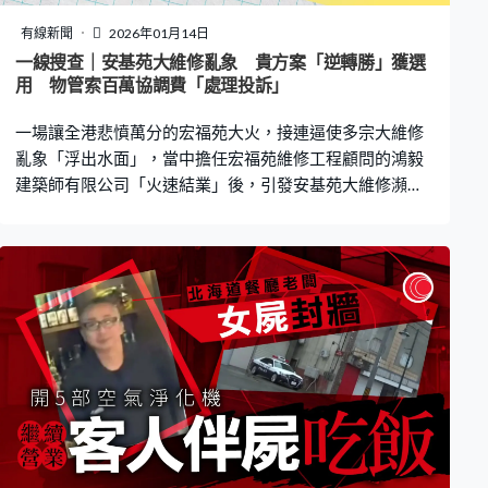
法是希望能一起推動公司發展，而山中本人也承認工作條
件比之前更好，而產生「被期待」、「被重用」感覺。 抱
有線新聞
2026年01月14日
怨管理等問題遭冷落 冀對方受苦改想法 疑犯向警方供述
一線搜查｜安基苑大維修亂象 貴方案「逆轉勝」獲選
指後來感受到被忽視的心理落差，先是此前曾數次向死者
用 物管索百萬協調費「處理投訴」
反映公司管理及待遇問題，然而始終未獲妥善處理，早前
一場讓全港悲憤萬分的宏福苑大火，接連逼使多宗大維修
更在沒有被告知緣由的情況下，「年終獎
亂象「浮出水面」，當中擔任宏福苑維修工程顧問的鴻毅
建築師有限公司「火速結業」後，引發安基苑大維修瀕臨
爛尾。多名業主向《一線搜查》揭示過程中多項「不合
理」現象，包括物管公司加收百萬協調費，以處理大維修
期間的居民投訴。《一線搜查》向法團前主席求證，但對
方拒絕回應，堅稱是「集體決定」。 位於牛頭角，數齡44
年的安基苑由去年5、6月開始進行大維修，四座大廈同時
被棚網、竹棚包住，自宏福苑大火後，引起居民強烈擔
憂，而捲入事件的鴻毅隨即通知安基苑無法履行顧問職
務，令目前大維修工程停擺，瀕臨爛尾，現法團為此向特
首辦、市建局、屋宇署、民政事務處得求助，但暫時仍未
有可行方案。 多名業主向《一線搜查》表示，相關維修工
程其實由選擇方案、造價等方面都有很大爭議。顧問公司