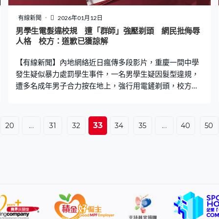
接受物理治療，無法恢復工作。醫生更言如果頭上鯊魚夾
是金屬製的，「後果可能會更嚴重」。這場可怕經驗讓她
有線新聞
2026年01月12日
決定拍片提醒大眾，乘車時應避免使用鯊魚夾。 仍需受物
男學生電髮違校規 遭「群師」強壓剃頭 網民批侮辱
理治療 溜冰運動員：有陰影 「太可怕了，幸好你沒
人格 校方：道歉已獲諒解
事！」影片引發網民熱議，有人表示「我是一名溜冰運動
【有線新聞】內地網絡近日瘋傳多段影片，重慶一間中學
員，自從我看過使用鯊魚夾的
發生疑似暴力處罰學生事件，一名男學生疑因髮型違規，
遭多名成年男子合力按在地上，強行用電鏟剃頭，校方事
後發通報承認做法不當。 事發於重慶墊江第一中學校，影
片可見一名學生在校內遭數人壓倒在地，有人手持電鏟強
行替其剪髮。學生其間不斷掙扎反抗，但遭其中一男「箍
33
20
...
31
32
34
35
...
40
50
頸」，另一名男子則嘗試扯落其衛衣帽，不少身穿校服的
學生在走廊及地下圍觀。 學生曾稱回家再剪 校方事後稱
獲諒解 據內地傳媒報道，校方職員早前回應指，常規做法
應是提醒學生自行修剪，當地教委則表示相關科室已介入
處理。涉事姜姓學生事後接受傳媒訪問時指，教師不滿其
髮型不符合標準，要求剪成平頭，「我說我回家再剪，老
師看我不聽，就開始對我『推』、『拉』了。」他又指教
師沒實質性打學生的行為，事後教師及校長已向他道歉。