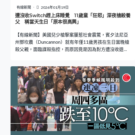
孩子尚未脫離危險，家人無法探視。 父母：沒埋怨爺爺
有線新聞
2026年01月19日
網民：兩代都不靠譜 至19日軒軒意識已清醒，軒軒爸爸指
遭沒收Switch趕上床睡覺 11歲童「狂怒」深夜槍殺養
「胃管摘去了，看能不能吃點流食」，但腎臟一直出血，
父 稱當天生日「原本很高興」
而事發後爺爺感到非常自責，吃不下睡不著。妻子已經辭
【有線新聞】美國兒少槍擊案屢惹社會震驚，賓夕法尼亞
職趕回家，「沒有埋怨爺爺，只希
州鄧坎農（Duncannon）就有年僅11歲男孩在生日當晚槍
殺父親，面臨謀殺指控，而原因竟是因為對方遭沒收遊戲
機。 死者妻子睡在身旁 突被巨響驚醒 根據法庭文件顯
示，本月13日凌晨3點20分左右，警方接到報警稱有「男
子失去知覺」，趕到現場後發現42歲的Douglas Dietz頭
部中槍身亡。根據警方提供的證詞，死者被發現時躺在夫
婦睡房的床上，其睡房則與兒子睡房透過一個壁櫥相連。
經過調查，警方確認死者的11歲兒子Clayton為疑兇。 死
者妻子向警方供述當時正在睡覺，突然被一聲巨響驚醒，
並聞到類似煙火的味道。據法庭文件顯示，她說曾試圖推
一下丈夫，但對方一動也不動。隨後她聽到類似水滴的聲
音，但打開燈後才發現那是血液。警方稱疑兇隨後大喊
「爸爸死了」，並告訴他母親「我殺了爸爸」（I killed