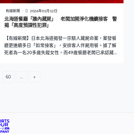
曾經向業戶發放問卷，當中獲四成四最多支持的外牆修葺
方案，在投票時卻變成僅三成半支持的最貴方案「逆轉
有線新聞
2026年01月12日
勝」獲選中。業主劉先生直言選上的是「天價方案」，他
北海道餐廳「牆內藏屍」 老闆加開淨化機續接客 警
就此連同其他業戶收集聯署，成功逼使再選，才得以變回
揭「高度預謀性犯罪」
原來的主流意見方案。 不過，工程展開後又出現業主們意
【有線新聞】日本北海道揭發一宗駭人藏屍命案，案發餐
想不到的事，就是多出了一筆「協調費」。業主陳小姐
廳更連續多日「如常接客」，安排客人伴屍用餐。據了解
死者為一名20多歲失蹤女性，而49歲餐廳老闆已承認藏
屍，暫未確認是否他行兇。 藏屍再用夾板圍封 有顧客察
覺有異 據日本傳媒報道，本月1日當地一名老婦因無法聯
繫到20多歲的孫女，向警方通報失蹤。警方獲報後展開調
60
...
»
查，並鎖定49歲餐廳老闆松倉俊彥，1月3日對其進行約
談，終於在1月10日坦承犯行，「我承認是我把遺體藏在
餐廳的牆壁裡」，警方依其供述搜查餐廳，發現遺體倒臥
於類似壁櫥下方、約一疊榻榻米大小的空間內，並被類似
夾板的板材封住。 據警方調查，松倉疑於12月31日前後將
屍體塞入牆壁。據了解，店主期間仍持續營業，但有顧客
察覺有異，「只有那天店裡同時開了4、5台空氣淨化機，
店主還說怎麼這麼陰暗，感覺和平時不一樣」。有認識松