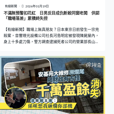
作人員則指學校已經處理事件，而且沒有影片上那麽嚴
有線新聞
2026年01月19日
重，被打學生第二天就正常上課了，打人學生則被踢出
不滿無預警扣花紅 日男反目成仇斬殺同窗老闆 供認
校，「哪個學生都有衝動的時候，接受他應該有的懲罰，
「職場落差」累積終失控
同時也給犯錯的學生一個成長機會。教育是勸人歸善的，
【有線新聞】職場上無真朋友？日本東京日前發生一宗兇
希望不要再打擾這兩名同學了」。轄區派出
殺案，音響燈光設備公司社長河島明宏被發現陳屍屋內，
身上十多處刀傷，警方調查逮捕死者公司的營業部長山中
正裕。據報死者不但是疑犯的高中同學，還曾出席過對方
婚禮，最終反目成仇只因「職場不滿」。 受邀加入公司打
拼 產生「被重用」感覺 據日本傳媒報道，事發在日本東
京大田區一處公寓，44歲的死者遇襲後倒在廚房內，身上
有十多處刀傷，包括頸部和腹部，而房間內、走廊和玄關
都發現有血腳印。警方調查後以涉嫌殺人罪逮捕45歲的山
中正裕。案發當晚，山中正裕在公寓附近等待河嶋明宏回
家，隨後進入其住所施襲，離開現場後再於餐飲店與其他
朋友會面，到接近天亮。 早年在廣告行業和服裝行業工作
的山中正裕，於四年前應死者邀請加入公司，兩人雖然形
成上下級關系，但關係一度良好，更出席過婚禮。當時說