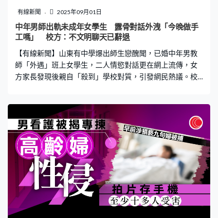
的會遭報應」、「她是不是有病？我要哭，牠還在掙扎就
有線新聞
2025年09月01日
被沖下去了」、「有養倉鼠的真的看不下去！」 事件曝光
中年男師出軌未成年女學生 露骨對話外洩「今晚做手
後，涉事女子已關閉IG帳號，網友轉而找到她的抖音帳
工嗎」 校方：不文明聊天已辭退
號，湧入洗版痛罵：「會有報應」、「倉鼠呢？你怎麼不
【有線新聞】山東有中學爆出師生戀醜聞，已婚中年男教
把自己沖下去？」 警方介
師「外遇」班上女學生，二人情慾對話更在網上流傳，女
方家長發現後親自「殺到」學校對質，引發網民熱議。校
方事後發聲明致歉，強調已解僱涉事教師。 疑爆師生戀
私信女學生問：會不會太大了？ 據內媒報導，涉事蓬萊市
第二中學劉姓男教師疑似出軌17歲女生，網上流傳兩人微
信對話含有大量性暗示及露骨表述，亦揭露兩人多次發生
性關係，甚至在聊天中回味「激情時刻」。女方曾問男方
「是不是提前洗了？」，男教師則反問「會不會太大
了？」、「今晚要做手工嗎？」、「我想起來那天你坐我
上面了」等等。 對話更可見女學生因「吃醋」男教師跟其
他女同學聊天，抱怨稱「寶寶左邊聊一個，右邊聊一個……
應該不缺我這一個」，而男教師卻似乎樂在其中，輕浮地
回覆：「再叫寶寶，就把你正法了哈」、「你還啥都不
怕，那就給妳整個XXXX的正法」。 女方家長揭發投訴