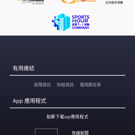
民幣定價，香港市民可以電子支付付款。購買不同賽區門
票時，須使用相關賽區認可的有效入境身分證明文件。香
港市民購買香港和澳門賽區門票須使用香港身份證；購買
廣東賽區項目門票則須使用港澳居民來往內地通行證
有用連結
新聞資訊
財經資訊
電視節目表
App
應用程式
點擊下載app應用程式
有線新聞