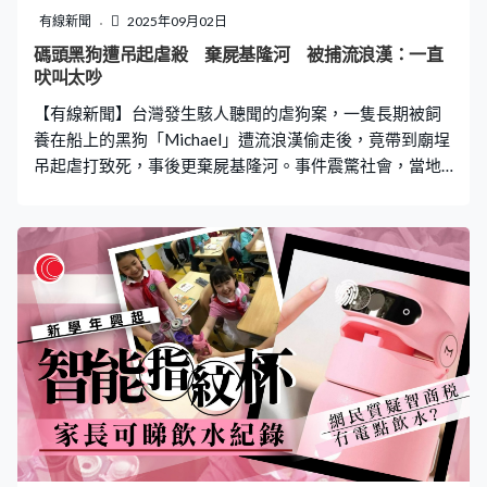
有線新聞
2025年09月02日
碼頭黑狗遭吊起虐殺 棄屍基隆河 被捕流浪漢：一直
吠叫太吵
【有線新聞】台灣發生駭人聽聞的虐狗案，一隻長期被飼
養在船上的黑狗「Michael」遭流浪漢偷走後，竟帶到廟埕
吊起虐打致死，事後更棄屍基隆河。事件震驚社會，當地
警方經調查後，於今日（2日）拘捕涉事流浪漢。網民怒斥
兇手殘忍，促請嚴懲，同時質疑飼主養狗方式，呼籲修訂
動保法以防悲劇重演。 長綁漁人碼頭看守漁船 黑狗
「Michael」被偷 據報，黑狗「Michael」是當地一名62
歲、姓李的漁民所飼養，平日以童軍繩綁在淡水漁人碼頭
看守漁船。惟上月19日晚上7時許，狗主登船時發現
「Michael」失去蹤影，狗主發現後隨即報警，並張貼尋狗
啟示，懸賞1萬元。而警方接報後，翻查附近一帶閉路電
視，發現「Michael」懷疑遭61歲姓胡的流浪漢強行拖走。
根據閉路電視顯示，當時胡男戴著黑色帽子，身穿黑色上
衣、黑色短褲，於當日傍晚近6時半靠近漁船，期間不斷拉
扯「Michael」的繩索，嘗試強行帶走但不果。至近7時，