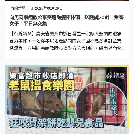
領養，平時愛睡在門口位置，性格溫順，願意與陌生人互
有線新聞
2025年08月29日
動，不會咬人，「平日都有街坊探佢，俾嘢佢食、撩佢
向男同事請教公事突遭陶瓷杯扑頭 送院縫20針 受害
玩，都唔會抗拒陌生人，好容易同佢玩，唔會咬人。」 街
女子：平日無交集
坊怒斥剪貓鬚等同虐待 質疑虐貓者動機 事後有熱心市民
【有線新聞】廣東省惠州市近日發生一宗駭人聽聞的職場
在社交平台發文，公開「紅豆」被人無故剪去貓
暴力事件，一名從事房地產顧問的女子因不熟悉退訂金業
務流程，向男同事請教時竟遭對方惡言相向，繼而以陶瓷
杯扑頭，導致臉部、頭部多處裂傷，送院後縫20多針。事
件引發社會關注，不少人怒斥事件性質惡劣。目前警方正
介入調查。 詢問退訂金流程 遭男同事鬧爆：我憑什麽要
回答你 事發在8月25日，姓陳的女事主接受內媒訪問時表
示，自己任職房地產顧問，當日因首次為客戶辦理退訂金
業務，因不熟悉表格填寫流程，於是前往二樓合同部門向
其中一名男同事請教。陳女透露，對方一開始態度惡劣、
愛搭不理，甚至稱「我憑什麽要回答你，你是個甚麼東西
啊，我要回答你？」 陳女見狀回應：「你不回答就算
了。」正準備離開之際，男同事突然發難，破口大罵，甚
至突然拿起陶瓷杯朝陳女頭部狠砸。 離開時遭對方陶瓷杯