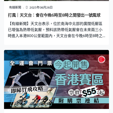
《一線搜查》就曾入店內近距離看過相關貨架，發現擺放
的主要是餅乾或蛋糕等等食品，而附近就有不少熟食攤
有線新聞
2025年08月28日
檔，而且近靠近貨倉出入旁邊。仔細一看，不少食品包括
打風｜天文台：會在今晚6時至8時之間發出一號風球
都有損壞，跌出餅乾碎、餅乾粒，貨架上亦有出現疑似老
【有線新聞】天文台表示，位於南海中北部的廣闊低壓區
鼠屎，貨架下更擺有強力膠老鼠板。 職員：「我們都要同
已增強為熱帶低氣壓，預料該熱帶低氣壓會在未來兩三小
上層再溝通，因為我們都已經很努力了，去檢查窿窿罅
時進入本港800公里範圍內，天文台會在今晚6時至8時之
間發出一號戒備信號。除非該熱帶氣旋顯著增強，或採取
較為靠近廣東沿岸的路徑，否則預料本港普遍持續吹強風
的機會較低。 天文台指出，按照現時預測，該熱帶低氣壓
會移向海南島以南海域，並於明日（29日）中午前後最接
近本港，於約600公里或以外掠過。在其與中國東南部的
高壓脊共同影響下，今明兩日南海北部及華南沿岸風勢頗
大，而本港部分地區，包括離岸及高地間中吹強風，海有
湧浪。除非此熱帶氣旋顯著增強，或採取較為靠近廣東沿
岸的路徑，否則預料本港普遍持續吹強風的機會較低。