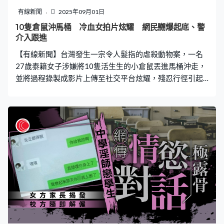
架拍團體照，導致人流停滯。有旅客指出：「這裡有些擁
有線新聞
2025年09月01日
擠，可能會造成一些危險，因為在這些路口，人們可能會
10隻倉鼠沖馬桶 冷血女拍片炫耀 網民嬲爆起底、警
在這裡停留並拍照，這可能會對其他人造成傷害。」 區議
介入跟進
員憂增事故風險 釀人踩人慘況 當區區議員頻繁收到投
【有線新聞】台灣發生一宗令人髮指的虐殺動物案，一名
訴，指遊客聚集拍照不僅影響電梯運作，亦增加意外風
27歲泰籍女子涉嫌將10隻活生生的小倉鼠丟進馬桶沖走，
並將過程錄製成影片上傳至社交平台炫耀，殘忍行徑引起
一眾網民公憤。當地警方介入調查，證實涉事女子為失聯
的外籍移工，已於8月28日移送至專勤隊，目前台中市動
保處已介入，並將依法函送地檢署偵辦。 虐鼠過程曝光
冷血女拍片出PO炫耀 涉事的女子日前在其社交平台IG上傳
影片，可見她將10隻活生生的小倉鼠分批倒進馬桶，無視
牠們在水中掙扎，狠心按下沖水鍵，十隻小生命先後被水
流沖走。最令人髮指的是，女子對自己虐殺行為並無絲毫
內疚，反而發文炫耀。 有網民不值其行徑，將影片轉發至
Threads，並指看到這些限動畫面真的非常痛心，已經通報
動保協會跟進。網民又提供線索指出涉事女子為泰籍人
士，疑似在台中從事八大行業，呼籲網民協助尋出兇手。
消息傳開後，網民群情激憤，紛紛留言譴責：「這種人真