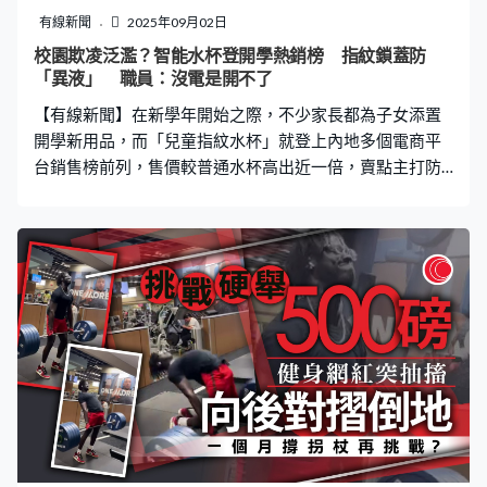
胡男撒下大量食物誘餵「Michael」後離開，約半小時再返
有線新聞
2025年09月02日
回現場，並再次強行扯下童軍繩，強行帶走「Michael」。
校園欺凌泛濫？智能水杯登開學熱銷榜 指紋鎖蓋防
至當晚約10時49分，胡男帶著「Michael」踩單車離開漁
「異液」 職員：沒電是開不了
人碼頭，並前往捷運站的
【有線新聞】在新學年開始之際，不少家長都為子女添置
開學新用品，而「兒童指紋水杯」就登上內地多個電商平
台銷售榜前列，售價較普通水杯高出近一倍，賣點主打防
止校園「惡作劇」，讓孩子喝水更安全，惹來不少網民爭
論。有人大讚有效防止惡作劇，亦有人直言喝個水都要保
安重重，簡直就是「智商稅」。 指紋水杯冇電開唔到蓋
可連藍芽睇飲水紀錄 據內媒報道，新學期開學前，不少家
長在為子女籌備學習及生活用品，其中帶有指紋解鎖功能
的保溫杯，成了家長們在社交平台上熱議的開學「新物
種」。在電商平台，主流兒童指紋保溫杯售價由200元至
400元不等，大多宣傳賣點均指，透過專屬指紋鎖可防止
校園「惡作劇」或避免「誤飲共杯」，讓孩子喝水更安
全。 每個杯子可錄入四個指紋，又稱想旋轉開蓋也需指紋
解鎖，要解鎖彈開上蓋後才能擰開整個蓋子。家長也可以
透過藍牙連接小程序，查看孩子開鎖飲水記錄。其中一款