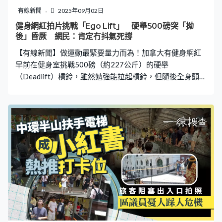
售價達330元的品牌，聲稱以每日使用8次估算，只要充電
有線新聞
2025年09月02日
1.5小時可續航120天，職員表示若水杯沒電是打不開的，
健身網紅拍片挑戰「Ego Lift」 硬舉500磅突「拗
如遇低電量時會有紅燈慢閃，提醒趕緊充電。 家長撐買：
後」昏厥 網民：肯定冇抖氣死撐
保飲水安全 網民笑稱智商稅 有網民認為指紋水杯可確保
【有線新聞】做運動最緊要量力而為！加拿大有健身網紅
孩子飲水安全，並防止同學惡作劇
早前在健身室挑戰500磅（約227公斤）的硬舉
（Deadlift）槓鈴，雖然勉強能拉起槓鈴，但隨後全身顫
抖、整個人向後拗再倒地抽搐，過程十分嚇人。 網紅拉起
500磅槓鈴 幾秒後抽搐倒地 加拿大有健身網紅NHOK早
前在IG分享的影片，片中可見該槓鈴每邊加滿「五餅」、
據稱總重達500磅（約227公斤）。他剛開始拉起槓鈴時身
體已開始劇烈顫抖，站直後持槓約七秒便疑似暈倒般向後
倒地並出現抽搐症狀，倒下時頭部重擊地面。身旁兩名男
子見狀立即上前協助，嘗試將他喚醒，所幸他很快恢復意
識，能夠自行起身站立。 網民：Ego Lifting累事 這段影片
至今共逾2,343萬次觀看，有網民直言「自負舉重」（Ego
Lift）其實很危險，不應為了滿足自尊心或保住面子，而挑
戰超出自己能力範圍的重量，否則可能造成運動創傷，
「放掉一點重量吧，這不是開玩笑的」、「他沒做錯甚