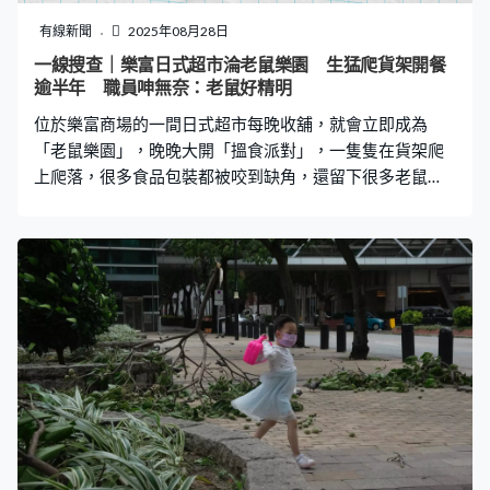
砸頭 臉、頭多處受傷 陳女憶述，當刻下意識以手遮擋臉
部，但仍致臉部、眼皮、眉毛、臉頰及頭部多處裂傷，血
有線新聞
2025年08月28日
流如注。陳女送院經檢查後，醫生診斷為頭部損傷和臉部
一線搜查｜樂富日式超市淪老鼠樂園 生猛爬貨架開餐
裂傷，共縫合20多針。 陳女強調，之前與涉事男同事毫無
逾半年 職員呻無奈：老鼠好精明
交集，甚至連對方姓名都不清楚。「我只是咨詢問題，不
位於樂富商場的一間日式超市每晚收舖，就會立即成為
幫忙就算了，還要砸人？」她目前未婚，
「老鼠樂園」，晚晚大開「搵食派對」，一隻隻在貨架爬
上爬落，很多食品包裝都被咬到缺角，還留下很多老鼠
屎。有職員表示做了多重滅鼠措施，但成效不彰，有專家
看過影片後更直言鼠患問題相當嚴重。 據了解，超市收店
後老鼠覓食的場面近期都晚晚上演，據報料市民劉小姐向
《一線搜查》表示，有晚在經過超市店外時，突然看到店
內貨架有很多老鼠，便拿出手機拍下影片，豈料她和朋友
連續兩個晚上都目擊相同情況，「朋友剛剛（晚上）十時
許經過，超市應該拉閘沒多久，老鼠就跑出來了，就很恐
怖了。」 《一線搜查》日前於夜晚十時左右去到現場，發
現劉小姐說的沒有錯，在店外玻璃拍攝時即可見到這些老
鼠簡直如入無人之境，而且不害怕有人靠近，就在貨架上
任我們拍攝，而且多的數不清有多少隻。 其實在收舖前，