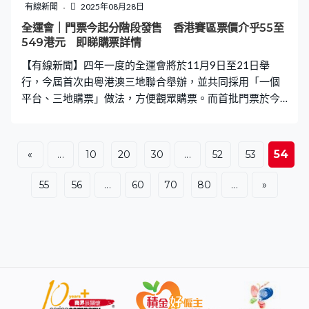
有線新聞
2025年08月28日
全運會｜門票今起分階段發售 香港賽區票價介乎55至
549港元 即睇購票詳情
【有線新聞】四年一度的全運會將於11月9日至21日舉
行，今屆首次由粵港澳三地聯合舉辦，並共同採用「一個
平台、三地購票」做法，方便觀眾購票。而首批門票於今
日（28日）起開售，本文整合了全運會票價、售票項目等
票務安排詳情。 全運會｜實名購票安排 全運會｜購票及諮
詢平台 全運會｜香港賽區項目售票日期 全運會｜票價 全運
54
«
...
10
20
30
...
52
53
會｜購票注意事項 全運會｜香港賽區項目舉行日期 全運會
｜實名購票安排 香港市民即日起可以香港身份證或港澳居
55
56
...
60
70
80
...
»
民來往內地通行證，登入十五運會官方票務網站
（ticket.baygames.cn）和殘特奧會官方票務網站
（ticket.baygamespara.cn），或在微信搜尋「十五運會官
方票務」和「2025殘特奧會官方票務」小程序，以實名註
冊登記開戶。購票人士在以上平台實名註冊後，便可在門
票推出時進行實名購票。 內地、香港和澳門市民可透過官
方線上票務平台購買三個賽區不同賽事的門票。門票以人