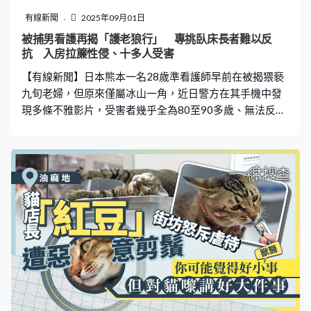
校方辭退涉事男教師 女生家長發覺孩子行為有異，打看手
有線新聞
2025年09月01日
機後驚見連情色對話，頓感晴天霹靂、難以接受，氣得直
被捕男看護再揭「護老狼行」 專挑臥床長者難以反
奔學校及男方家理論，事件才東窗事發。據指涉事老師已
抗 入房拉簾性侵、十多人受害
婚，孩子更與女生年齡相若，在另一中學就讀。學校網頁
【有線新聞】日本熊本一名28歲準看護師早前在被揭猥褻
介紹指男教師任教數學，「深耕高中教育25
九旬老婦，但原來僅屬冰山一角，近日警方在其手機中發
現多條不雅影片，受害者幾乎全為80至90多歲、無法反抗
的臥床女患者。 男看護專揀老婦下手 影相拍片紀錄全程
據日媒報道，任職准看護師的28歲疑犯佐藤勝則，早前已
被揭發在替一名九旬婆婆洗澡時脫下褲子「露械」，更強
迫對方伸手觸摸自己下體。事後該名病患向家屬吐露自己
在醫院遭遇「令人不愉快的事情」，家屬聽聞後心生疑
慮，立即向院方反映。 近日案情再有新發展，日本警方再
次拘捕佐藤勝則問話時，他供稱於1月18日下午左右性侵
一名年過80歲女性，並用手機拍下整個過程。除了兩名受
害者外，警方在被捕人的手機內發現與另外約10名高齡女
子性行為的影片和照片，當中受害者均為其住院病患，年
齡大多在80至90多歲之間，且為行動不便、需臥床的病
人，她們難以反抗看護暴行。他藉工作之便，跑到病房並