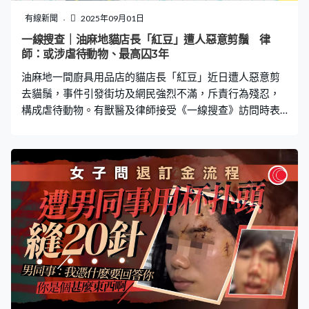
拉起隔簾作掩護，趁其他人不注意時犯案。警方指案件仍
有線新聞
2025年09月01日
在繼續調查中，當蒐證完成會進行起訴。 網民促重判：若
一線搜查｜油麻地貓店長「紅豆」遭人惡意剪鬚 律
獲釋後重犯機會極高 有網民認為，如被捕人能獲釋重回社
師：或涉虐待動物、最高囚3年
會，很可能會再次犯罪，又稱類似「性癖好」很難根治，
油麻地一間廚具用品店的貓店長「紅豆」近日遭人惡意剪
「他很可能就是為了做這種事
去貓鬚，事件引發街坊及網民強烈不滿，斥責行為殘忍，
構成虐待動物。有獸醫及律師接受《一線搜查》訪問時表
示，剪貓鬚會影響貓咪平衡及生活，違者或觸犯《防止殘
酷對待動物條例》，最高可判監3年及罰款20萬元。 4歲半
貓店長「紅豆」遭剪鬚 職員：佢心情好低落 今年四歲半
的「紅豆」是上海街一間廚具店的貓店長，平日深受街坊
喜愛，吸引不少愛貓人士前來探望及打卡，是附近一帶的
小明星。店員雲姐憶述，事發當日下午約3時，發現「紅
豆」睡醒後貓鬚變得扎手，檢查後確認其貓鬚被剪短，且
地上散落剪下的鬚毛。她透露，「紅豆」被剪貓鬚後顯得
心情低落、垂頭喪氣，與平日活潑模樣大相徑庭。而店內
閉路電視未能拍下虐貓者行為，僅錄得相熟街坊與「紅
豆」玩耍的畫面，難以鎖定嫌疑人。 另一名店員阿康表
示，「紅豆」原為鄰居貓咪的小孩，因店內常有鼠蹤而被