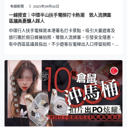
麼，雖然動作不太標準，但當你看到有人這樣，你必須立
有線新聞
2025年09月02日
即上前幫忙」、「為什麼你們在做這樣的事情時不呼
一線搜查｜中環半山扶手電梯打卡熱潮 致人流擠塞
吸」。 有人反而關注身後的白人女子，目擊事件後卻未有
區議員憂釀人踩人
伸出援手，「她在其他人來幫忙之後假裝關心，真是瘋
中環行人扶手電梯是本港著名打卡景點，吸引大量遊客及
狂！她
旅行團於假日蜂擁拍照，導致人流擠塞，引發安全隱患。
有中西區區議員指出，不少遊客在電梯出入口停留拍照，
擔心釀成人踩人事故，促請當局加強管理。運輸署就表
示，已委託管理公司增派人手巡查及啟用廣播系統，惟區
議員反映廣播成效有限，呼籲優化指示及增設普通話廣播
以提升安全。 打卡熱潮致電梯擁擠 市民反映兩極 中環行
人扶手電梯因其電影場景及明星效應，近年在內地社交平
台小紅書被熱烈推介，甚至形容是香港必去打卡的項目，
吸引大量遊客專程前來拍照留念。市民任先生表示：「有
時有啲旅行團會比較多，就會一堆人企喺度影相，即係一
出扶手電梯就堆晒喺度。」不過，另一名市民則認為假日
情況尚可接受，「星期六、日唔算太大問題，唔算擠
迫。」 《一線搜查》記者實地觀察，發現電梯近大館的出
入口為熱門拍照點，不少遊客聚集打卡，甚至有人攜同腳