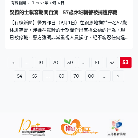
生「隱形火焰」，因此兩人未有察覺危險。最終火苗點燃
有線新聞
2025年09月02日
巴拉德的上衣，波及其胸口、手臂與腹部，造成二至三級
疑揸的士載客期間自瀆 57歲休班輔警被捕遭停職
燒傷。 身上11%面積燒傷或須整形 母親：他皮膚像融化
【有線新聞】警方昨日（9月1日）在跑馬地拘捕一名57歲
了 兩兄弟的母親克莉絲蒂娜憶述當時情景時仍心有餘悸
休班輔警，涉嫌在駕駛的士期間作出有違公德的行為，現
已被停職。警方強調非常重視人員操守，絕不容忍任何違
法行為。 事發於跑馬地堅拿道天橋，警方昨日接獲一名55
歲女子報案，指一名男子在駕駛的士期間懷疑露出私處自
瀆，涉嫌作出違反公德的行為。人員到場調查後，以「有
53
«
...
10
20
30
...
51
52
違公德」罪名拘捕該名57歲男司機。 警方確認被捕人為駐
守香港仔分區的休班輔警，現已被停職。警隊表示非常重
54
55
...
60
70
80
...
»
視人員操守，對任何違法行為絕不容忍和姑息，定必嚴正
處理。案件已交由灣仔警區重案組跟進。被捕人已獲准保
釋候查，須於10月上旬向警方報到。