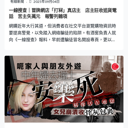
醒過來後便找了一些絕緣體，並立刻把Yuki強行拖出來，
有線新聞
2025年09月04日
再報警求助，「覺得嗰陣我好虛弱，好驚佢（Yuki）有
一線搜查｜冒牌網店「打冧」真店主 店主狂收追貨電
事，覺得佢就嚟死，再暈就無人幫到我哋」。 令人驚訝的
話 苦主失萬元 報警列雜項
是，報警後隨即有鄰居向阿祥詢問事件，問道是否未有關
網購近年大行其道，但消費者在社交平台瀏覽購物資訊時
掉熱水爐，更坦言兩年前亦發生過同樣
要提高警覺，以免踏入網絡騙徒的陷阱。有酒窖負責人就
向《一線搜查》報料，早前遭騙徒冒名開設專頁，更以
「買粉」、發收據等五招成功騙得消費者上檔。有苦主透
露被騙近萬元，但報警求助卻只列雜項處理。 據酒窖負責
人許先生表示，早前有合作的批發商聯絡他，指在社交平
台上找到個「一模一樣」專頁，但卻出售他們沒有的商
品。雖然有舉報出現假專頁，但只是短短五分鐘就已經再
出現新的假專頁，而且仿真度足足有九成，不論店名、橫
幅、頭像，甚至簡介資料都抄得幾乎一樣。 除了資料抄
足，騙徒亦多做了兩件事，令假專頁「真實」程度超越真
專頁。許先生：「第一，他投放了廣告。第二，他購買了
很多追蹤者。雖然匠兩萬個追蹤者，很多一看就知道不是
香港人，但他的專頁做得更像大商戶。有客戶也曾問過我
們，為甚麼我們這個千幾人追蹤的專頁，會說對方追蹤人