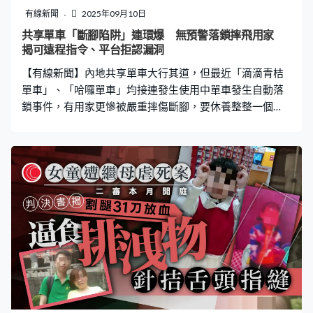
有線新聞
2025年09月10日
共享單車「斷腳陷阱」連環爆 無預警落鎖摔飛用家
揭可遠程指令、平台拒認漏洞
【有線新聞】內地共享單車大行其道，但最近「滴滴青桔
單車」、「哈囉單車」均接連發生使用中單車發生自動落
鎖事件，有用家更慘被嚴重摔傷斷腳，要休養整整一個
月。有運營方回覆時指系統可以遠程鎖車，但「後台沒有
記錄顯示」，傳媒統計案例至少41宗，有網民直言運氣不
好隨時送命。 車輪突然被鎖急煞 慣性作用摔飛用家 內地
傳媒報道，今年8月底，上海的馬女士用手機掃碼使用一輛
青桔單車，但騎了沒幾分鐘危險就來，突然車輪被鎖住
了。在慣性作用下，突如其來的煞車讓馬女士措手不及，
向前摔了一大跤。醫院診斷馬女士的右腳有三處骨折，兩
腿都有軟組織挫傷，差點還要手術開刀，至少需要休養一
個月。事後馬女士聯繫共享單車運營方，對方卻稱後台沒
有記錄顯示存在自動落鎖信息，指可能是鏈條故障所致。
報道指據粗略統計，網民爆料在騎行過程中突然落鎖的共
享單車，涉及多個不同平台，至少有41宗案例。調查發現