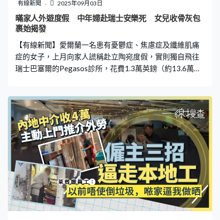
數更多的專頁是假的。」 許先生發現假專頁當日已即時在
有線新聞
2025年09月03日
網上電子報案，翌日亦到黃大仙警署報案，但其後接連收
暪家人外遊度假 中年婦赴瑞士安樂死 女兒收骨灰包
到很多電話，說已經支付了訂，但還未收到貨，「其實他
裹始揭發
們已經受騙，把錢給了騙徒。我知道的應該有十至十五個
【有線新聞】愛爾蘭一名患有憂鬱症、焦慮症及纖維肌痛
人左右，金額大約由五百元至過萬元，平均數大約五至六
症的女子，上月向家人謊稱赴立陶宛度假，實則獨自飛往
瑞士巴塞爾的Pegasos診所，花費1.3萬英鎊（約13.6萬港
元）以安樂死結束生命。由於她事前未有通知家人，女兒
得悉後震驚悲痛，難以接受母親死訊，更批評診所做法不
妥當。 長年受憂鬱、焦慮困擾 兩妹離世後傷心欲絕 據外
媒報道，愛爾蘭一名58歲女子莫琳史洛（Maureen
Slough）與丈夫育有一女，上月初向家人聲稱與友人去立
陶宛度假，實際卻是獨自飛往瑞士，兩日後在當地診所執
行安樂死。女兒梅根羅亞爾（Megan Royal）收到母親友
人的訊息，得知母親輕生計劃後，隨即轉告父親，然而眾
人均沒法與史洛取得聯繫。直至翌日下午，梅根收到診所
通知，確認其母親已離世，「他們還告訴我，她的骨灰會
在六至八周內寄給我，那一刻，我感到整個世界都崩塌
了」。更令她震驚的是，母親的骨灰僅被裝在一個普通棕