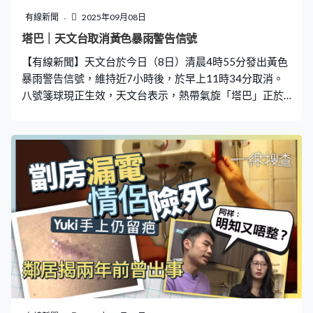
元，再搭東鐵綫轉巴士入市區，餘下只有393.4元。他行程
有線新聞
2025年09月08日
首站就是在旺角街頭「醫肚」，花20元吃了「龍津」的魚
塔巴｜天文台取消黃色暴雨警告信號
蛋撈麵，「說實話，也太迷你了吧，感覺兩口就可以吃完
【有線新聞】天文台於今日（8日）清晨4時55分發出黃色
了」，再花8.2元買了杯內地賣¥4的蜜雪檸檬水，「感覺被
暴雨警告信號，維持近7小時後，於早上11時34分取消。
香港蜜雪背刺了」。 住宿重
八號箋球現正生效，天文台表示，熱帶氣旋「塔巴」正於
香港西南面約170公里左右掠過。現時本港離岸吹烈風，
高地達暴風程度。按照現時預測，塔巴會在未來數小時於
廣東西部登陸，而其雨帶會在今日初時繼續為珠江口帶來
狂風大驟雨。八號烈風或暴風信號會至少維持至今早11
時。 受天文大潮及風暴潮的共同影響，今早本港西部沿岸
的水位會升得比平常高，部分低窪地區可能會出現水浸。
另外，在過去一小時，昂坪、長洲及橫瀾島分別錄得的最
高持續風速為每小時97、80及68公里，最高陣風分別超過
每小時125、103及86公里。