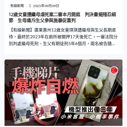
類似的情況曾在上海、北京多地發生，除了滴滴青桔之
有線新聞
2025年09月09日
外，還涉及到哈囉單車。多位用戶摔倒後向平台反饋，得
12歲女童遭繼母虐死案二審本月開庭 判決書揭殘忍細
到的回應是沒有記錄。 平台擁最終解釋權 網民：花錢還
節 生母痛斥生父參與施暴促重判
得送命 雖然否認是軟件技術問題，但平台職員承認車輛帶
【有線新聞】廣東惠州12歲女童琪琪遭繼母與生父長期虐
有遠程落鎖功能，指如果用戶忘記鎖車或是在
待，最終於2023年在廁所被關押17天後死亡，一審法院分
別判處繼母死刑、生父有期徒刑5年6個月，兩名被告隨後
提出上訴。據琪琪生母白女士近日透露，二審將於本月16
日開庭。另外，該案一審判決書亦披露琪琪生前受虐的細
節，法院認定琪琪生前遭繼母長期實施虐待，包括捱餓、
毆打、逼吃屎尿、針刺舌頭及指甲縫、開水燙傷，更服用
大量瀉藥，多種殘忍折磨導致身體各部位存在大量不同程
度的陳舊性損傷痕。 相關報道： 12歲女多重衰竭慘死 揭
家中四童全遭虐待 繼母一審判死 生父助購瀉藥囚5年半
二審本月16日開庭 生母申請抗訴被拒 內媒報道，白女士
於2015年與劉某協議離婚，並因經濟困難，放棄女兒琪琪
的撫養權。至2017年，劉某再婚許某花，琪琪亦跟隨父親
生活。期間白女士曾多次要求與女兒見面，但均被劉某拒
絕。直至2024年，白女士接獲法院通知，始得知早在