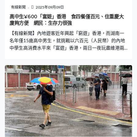
在8月初未與施女士商量下，突然安排她放年假。「無端
有線新聞
2025年09月09日
端，我8月1號仲返緊工，2號夜晚10點編個更表出嚟叫我
高中生¥600「富遊」香港 食四餐僅百元、住重慶大
放年假，編咗連續六日，到8號先返工。」施女士起初以為
廈夠方便 網民：生存力很強
是正常輪休，「我就諗，都已經編咗，算啦，我冇講啦，
【有線新聞】內地遊客近年興起「窮遊」香港，而湖南一
就休息啦。」怎料，8月6日下午
名年僅15歲高中男生，就挑戰以六百元（人民幣）的內地
中學生高消費水平來「富遊」香港，兩日一夜玩盡維港兩
岸，包括油尖旺、重慶大廈、中環摩天輪、太平山維港夜
景。影片引起小紅書網民熱議，大讚男生年紀小小已能夠
「真實旅行」，獨闖重慶大廈相當勇猛，「生存能力很
強」。 一二百元窮遊多地 數百元已屬富遊 該名小紅書網
名「澤在路上」博主據報只有15歲，是來自湖南的高中
生，經常分享一、二百元「窮遊」及數百元「富遊」影
片，雖然目的地都以國內為主，但年紀輕輕卻是獨自一人
上路，亦吸引不少網民追看。男生分享影片可見他曾三度
遊港，其中一段就是他今年七月挑戰「600元兩日一夜富
遊香港」。 值得留意的是，六百元旅費包括整趟行程，僅
他由湖南衡陽往深圳的硬座車票已花費104元，加上港澳
通續簽、數據卡等必要開支，未踏足香港已餘下不足500