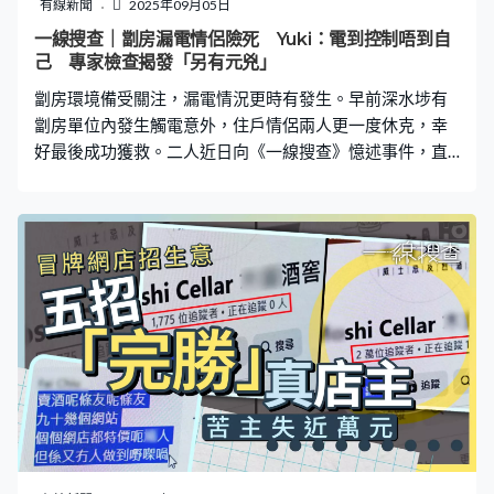
有線新聞
2025年09月05日
一線搜查｜劏房漏電情侶險死 Yuki：電到控制唔到自
己 專家檢查揭發「另有元兇」
劏房環境備受關注，漏電情況更時有發生。早前深水埗有
劏房單位內發生觸電意外，住戶情侶兩人更一度休克，幸
好最後成功獲救。二人近日向《一線搜查》憶述事件，直
指專家去到現場檢查後竟未發現漏電情況，懷疑是相鄰住
戶漏電所致。 涉事情侶Yuki和阿祥憶述觸電當晚過程，
Yuki當時正於浴室洗澡，起初如常拿起花灑使用，但當全
身濕透後，卻突然感覺到有電流傳遍全身，「我成個人跌
低咗，因為已經控制唔到自己，隻手就𠝹到隔離個不鏽鋼
廁紙架」，隨即發出尖叫聲求救。阿祥聽後衝進浴室，起
初以為女友只是不小心滑倒，「我扶佢起身時，發覺佢全
身都係電，郁唔到，全身都郁唔到，好似畀鬼砸咁，好
驚」。 「睇到嘢，但講唔到嘢。聽到嘢，但控制唔到自己
身體」阿祥指從沒想過家中會有漏電問題，起初更徙手扶
起女友，但卻完全無果，當手碰到花灑後，「突然兩隻眼
見到好多雪花，跟住暈咗，真係暈咗兩次，兩眼一黑」。