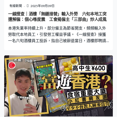
不足3年。小米客服回應傳媒時表示，手機自燃原因需通過
有線新聞
2025年09月09日
專業檢測確定。另一工作人員則稱手機自燃屬於小概率事
一線搜查｜酒樓「無縫接替」輸入外勞 六旬本地工突
件，其成因較為覆雜，可能涉及多個因素，目前無法直接
遭解僱：個心喺度震 工會揭僱主「三部曲」炒人成風
判斷。 殘骸送小米檢測 網民嘆糊塗：證據沒了 有多名自
本港失業率持續上升，部分僱主為節省開支，頻頻輸入外
稱使用同款手機的網民表達擔憂，
勞取代本地員工，引發勞工權益爭議。《一線搜查》接獲
一名六旬酒樓員工投訴，指自己被辭退當日，酒樓即聘請
外勞「無縫接班」。雖然涉事酒樓否認以外勞取代本地
工，但工會批評此類事件日益嚴重，不少工友不滿政府的
懲罰「無阻嚇力」，更揭露僱主炒人前有「三部曲」，包
括減工時、安排替假、訓練外勞後即棄用本地工。 酒樓六
旬員工突遭解僱 外勞「無縫接替」 「呢份工我返咗幾十
年，呢個酒樓係一手接一手。」在觀塘一家酒樓工作多年
的施女士接受《一線搜查》訪問時表示，酒樓於2023年9
月易手，新老闆接管後，她負責早更工作，獨力支撐整個
樓面。「有時連廁所都冇得去，（早上）6點開波，有時等
到8點先有人接手，得我一個，有時要兩邊跑。個場好大吓
㗎，有A區、有B區。」施女士坦言，早更工作繁重，人手
不足，但她從未抱怨，直到8月初，情況急轉直下。 酒樓