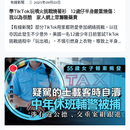
正式聘用。他曾與一名試工員工交談，對方坦言從深圳請
有線新聞
2025年09月03日
假三天來港試工。阿俊批評，僱主成功聘請外勞後，常透
學TikTok玩噴火挑戰燒著衫 12歲仔半身嚴重燒傷：
過增加工作量逼走本地員工，「佢一路一路加強你嘅工作
我以為很酷 家人網上眾籌醫藥費
量，譬如有啲嘢唔係你做嘅，又會叫你做埋佢，你做唔做
【有線新聞】部分TikTok用家都熱愛參加網絡挑戰，以往
啊？唔做、頂唔順嘅，你咪走囉！譬如倒垃圾，以前唔使
亦因此發生不少意外。美國一名12歲少年日前嘗試TikTok
挑戰過程中「玩出禍」，不慎引燃身上衣物，導致上半身
二至三級燒傷。少年與家屬事後皆後悔莫及，並通過眾籌
平台尋求經濟援助，以應對高昂的醫療費用。 學TikTok玩
噴火焫著衫 男童半身三級燒傷 據外媒報道，事發於上月
16日，來自德州的12歲少年巴拉德（Caden Ballard）和哥
哥在TikTok觀看影片，看到有人將外用酒精倒進瓶子裡然
後點火，製造出「噴射火焰」的效果。兩兄弟認為很酷、
好玩，決定在家中模仿實驗。巴拉德憶述：「哥哥當時稱
『看起來火已經滅了』，就叫我扔掉瓶子。」然而，當他
將瓶子丟進垃圾桶後，身上的襯衫突然起火。哥哥發現
後，迅速扯下弟弟的上衣，並指示他趴下滾動以撲滅火
焰。鄰居聽到兩兄弟的慘叫聲後，亦急忙報警求助。 原來
兩兄弟在實驗中使用了「異丙醇」，這種物質燃燒後會產