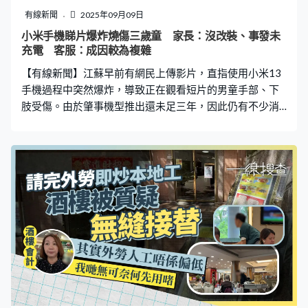
2023年12月22日，女兒已因被繼母許某花關在廁所17
有線新聞
2025年09月09日
天，受盡折磨而死。最終法院一審判決許某花犯故意殺人
小米手機睇片爆炸燒傷三歲童 家長：沒改裝、事發未
罪和虐待罪，決定執行死刑。至於生父劉某判處有期徒刑
充電 客服：成因較為複雜
五年六個月。 白女士指，一審宣判後，劉某曾表示要上
【有線新聞】江蘇早前有網民上傳影片，直指使用小米13
訴，法院於
手機過程中突然爆炸，導致正在觀看短片的男童手部、下
肢受傷。由於肇事機型推出還未足三年，因此仍有不少消
費者使用，事件引發關注。小米已將手機殘件送往研發中
心檢測，客服人員聲稱手機自燃屬於小概率事件。 冒火光
隨即爆炸 手腳皮膚燻黑潰爛 據內地傳媒報道，事主在本
月7日上傳影片，可見一名男童坐在沙發上使用手機觀看視
頻，手機突然發出火光並伴隨爆炸聲。「小孩子剛玩著
呢，突然就爆炸了。」當事人稱涉事手機為小米13型號，
已正常使用一年多，期間無維修記錄，也未出現任何問
題，事發時手機沒有在充電。另據病歷顯示男童左手、下
肢燒傷，「部分皮膚燻黑，部分水皰破潰，腐皮局部脫
落」。 事主翌日已聯繫小米官方，售後人員表示將取回手
機殘件送至小米研發中心檢測，以查明爆炸原因。有網民
檢索發現小米13於2022年12月11日正式發布，上市至今