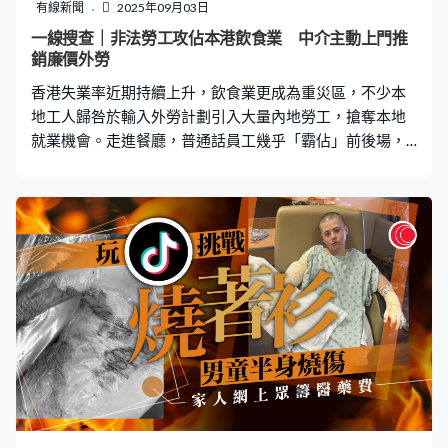
色罐子，以郵寄方式運送，「我只能追蹤單號，彷彿她是
有線新聞
2025年09月03日
個包裹一樣」。 女兒透露，母親史洛長年與憂鬱症、焦慮
一線搜查｜非法勞工攻佔本港飲食業 中介主動上門推
症及纖維肌痛症纏鬥，飽受疼痛與疲憊折磨。而在其兩個
銷廉價外勞
胞妹相繼去世後，史洛更加悲痛欲絕，去年曾試圖自殺。
香港失業率近期持續上升，飲食業更成為重災區，不少本
根羅亞爾稱「
地工人歸咎於輸入外勞計劃引入大量內地勞工，搶奪本地
就業機會。走進餐廳，普通話員工幾乎「霸佔」前後場，
有業界透露不少中介主動上門推銷廉價外勞，僱主為減輕
成本，以「加大工作量」、「假招聘」、「壓低工資」逼
走本地工人。勞工團體及求職者質疑計劃監管鬆散，呼籲
政府堵塞漏洞。 飲食業本地工人失業潮 外勞「攻佔」職
場 茶餐廳工作超過20年的阿俊（化名）感嘆行業式微，
「香港飲食業已經好式微、已經好低落，仲要加埋啲外勞
過嚟。間間餐廳，基本上你行入去，聽到好多普通話口音
嘅員工。無論廳面、廚房，基本上香港已被佢哋全面霸
佔。」他指出，許多本地工人面臨失業或開工不足，「你
政府仲話要繼續，咁你只係幫咗老細嘅啫，幫唔到我
哋。」 阿俊透露，部分中介公司主動上門，向餐廳老闆推
銷廉價外勞，更提供內地勞工試工安排，試工數日後即可