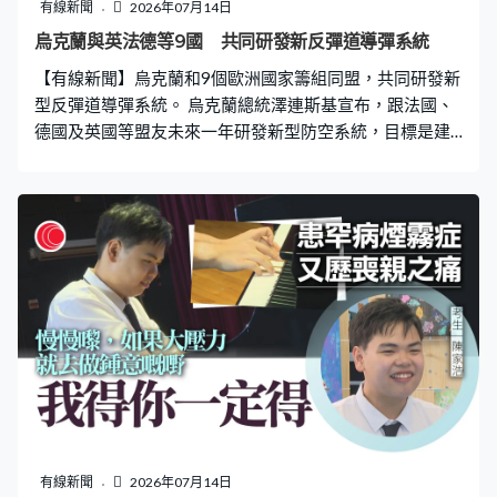
有線新聞
2026年07月14日
烏克蘭與英法德等9國 共同研發新反彈道導彈系統
【有線新聞】烏克蘭和9個歐洲國家籌組同盟，共同研發新
型反彈道導彈系統。 烏克蘭總統澤連斯基宣布，跟法國、
德國及英國等盟友未來一年研發新型防空系統，目標是建
立共同防禦能力。計劃由烏克蘭軍工企業主導，預期以更
快及較低成本建造類近愛國者導彈的防空系統，但不會取
代現存系統。 法國總統馬克龍預期有助增強烏克蘭的防衛
力，又授權烏克蘭生產法國遠程巡航導彈等武器，將交付
16架陣風戰機，預期2028年投入應用。
有線新聞
2026年07月14日