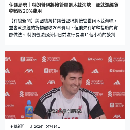
一挺過去。陳家浩：「慢慢來，如果壓力很大，去做喜歡
伊朗局勢｜特朗普稱將接管霍爾木茲海峽 並就運經貨
的事。給自己太大壓力會對身心靈健康不好，我得你一定
物徵收20%費用
得。」
【有線新聞】美國總統特朗普聲稱將接管霍爾木茲海峽，
並會就運經的貨物徵收20%費用，但他未有解釋措施的實
際做法。 特朗普透露美伊日前進行長達11個小時的談判，
一度達成共識，但伊朗代表隨後要求修改條款。特朗普對
此強烈不滿，宣布再次禁止船隻進出伊朗港口，又稱美軍
將控制霍爾木茲海峽，並擔當守護者維持安全，但基於公
平原則，美國將就運經海峽的所有貨物徵收20%費用，以
獲得補償，相關程序會即時啟動。伊朗軍方則警告不會容
許美國介入對海峽的管理。
有線新聞
2026年07月14日