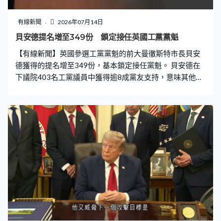
有線新聞
2026年07月14日
貝安德提名增至349份 鎖定接任英國工黨黨魁
【有線新聞】英國參選工黨黨魁的前大曼徹斯特市長貝安
德獲得的提名增至349份，基本鎖定接任黨魁。 貝安德在
下議院403名工黨議員中獲得逾8成黨友支持，意味其他黨
友無法取得足夠提名，即81名議員支持競逐工黨黨魁。貝
安德還要爭取3個工黨附屬組織，包括兩個工會提名，預期
最快周五召開工黨特別大會宣布他成為新黨魁，之後接任
首相。 貝安德出席黨內競選活動時表示接任後會吸納黨內
不同派系的人加入內閣，又指首要推動權力下放，促進英
國經濟增長，解決生活成本上漲等問題。