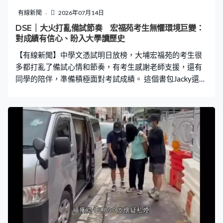
有線新聞
2026年07月14日
DSE｜大火打亂備試節奏 宏福苑考生無懼環境巨變：
對成績有信心、盼入大學讀歷史
【有線新聞】中學文憑試明日放榜，大埔宏福苑的考生很
多都打亂了備試心情和節奏，有考生感謝老師支援，還有
同學的陪伴，準備積極面對考試成績。 這個書包Jacky還在
用，當日上學避過大火，家裡的書本習作都不能取回，只
剩書包內的幾本書。宏福苑考生JACKY：「老師很好人，
說如果有甚麼工作紙是需要，隨時找他們，可以列印一份
新的給我。有些同學甚至會給我一些筆記，又有些師兄、
師姐都會問我要不要幫忙，可以替我補習又或者可以提供
一些他們之前寫的『雞精』筆記給我。」 有書、有筆記，
但環境都面對很大變化，以往有自己的房間溫習，後來就
要一家迫在過渡屋。Jacky：「大火後暫時搬去運頭塘邨一
個一人單位住，裡面是沒有房間。入門口左邊是一張碌架
床，前面有一張桌子放滿雜物。有時父母都在家裡，我自
認不是一個專注力很高的人，我通常溫習一會就會被其他
東西影響分心。」 即使備試心情和節奏打亂，Jacky仍然對