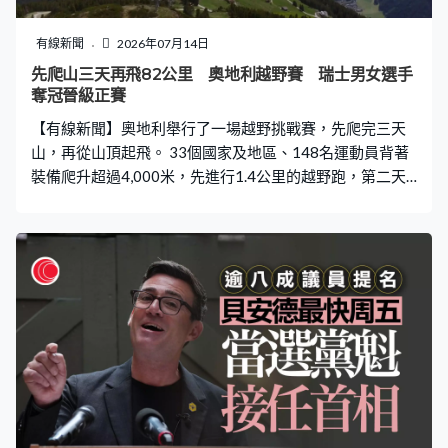
鋼：「我們圍繞汽車通信汽車軟件、汽車芯片，還有新材
料領域，試驗室陸陸續續還在增加。作為整個產業的平台
有線新聞
2026年07月14日
性機構，一定要保證技術日用日新，考慮到未來產業的發
先爬山三天再飛82公里 奧地利越野賽 瑞士男女選手
展動向。」 在戶外檢測層面同樣拓寬邊界，位於深圳的坪
奪冠晉級正賽
山灣區智聯試驗場，建成了全國首個「陸空一體」測試模
【有線新聞】奧地利舉行了一場越野挑戰賽，先爬完三天
式，無人機會與地面智能網聯汽車同步進入測試
山，再從山頂起飛。 33個國家及地區、148名運動員背著
裝備爬升超過4,000米，先進行1.4公里的越野跑，第二天
就要完成三圈、每圈爬升440米的繞圈賽。壓軸一日剩餘
42名選手，跑1.4公里，最後飛82公里的滑翔傘。男女子
新秀組冠軍晉級明天六月的正賽，挑戰更高難度，接近兩
星期要跨越1,200公里。 兩名瑞士選手獲得外卡，馬迪斯
封王，施韋達稱后，準備跟另外33名選手向阿爾卑斯山脈
進發。