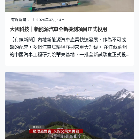
有線新聞
2026年07月14日
大國科技｜新能源汽車全新檢測項目正式投用
【有線新聞】內地新能源汽車產業快速發展，作為不可或
缺的配套，多個汽車試驗場亦迎來重大升級。 在江蘇蘇州
的中國汽車工程研究院華東基地，一批全新試驗室正式投
用。與傳統碰撞檢測不同，新試驗室針對的是新能源汽車
在智能網聯、低空出行等領域的性能，例如這個10米法電
波暗室，是世界上少數能夠容納18米內、35噸以下各類車
型進行整車電磁兼容測試的設施。中國汽研通信與電磁技
術測評研究中心副主任劉杰：「第一個功能就是測它在複
雜電磁環境下是否能夠正常工作，第二方面就是測車輛是
否會產生一些電磁波，對我們外界的設備會產生甚麼影
響，相當於對智能網聯汽車做一個安全體檢。」 基地內還
有測試汽車音響的「耳朵會客廳」，測試頭盔風阻、降噪
能力等的風洞試驗室，以及為智能汽車「大腦」把關的車
規芯片測評實驗室。中國汽車工程研究院副總經理王紅