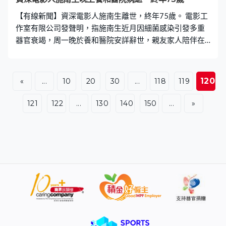
【有線新聞】資深電影人施南生離世，終年75歲。 電影工
作室有限公司發聲明，指施南生近月因細菌感染引發多重
器官衰竭，周一晚於養和醫院安詳辭世，親友家人陪伴在
側。施南生在八十年代電影「新浪潮」興起，加入新藝
城，創造出多部賣座電影，去年獲香港電影金像獎頒發
「終身成就獎」。
120
«
...
10
20
30
...
118
119
121
122
...
130
140
150
...
»