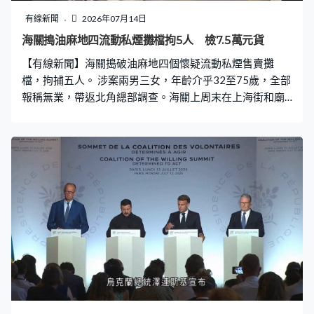
成績有信心，最終希望可入大學讀歷史。Jacky：「其實很
有線新聞
2026年07月14日
多朝代都是重複同一個故事線，興衰史都是這樣發展，所
海關搗油麻地四流動私煙攤檔拘5人 檢7.5萬元貨
以我會覺得世界大至一個朝代，小至一個人的事情，其實
【有線新聞】海關搗破油麻地四個懷疑流動私煙售賣攤
很多事情都只不過是不斷重複地發生，但是人有沒有在當
檔，拘捕五人。 涉案兩男三女，年齡介乎32至75歲，全部
中汲取到甚麼教訓
報稱無業，帶返北角總部調查。海關上周末在上海街和廟
街一帶巡查，緝獲約16,800支懷疑私煙，市值約7萬5千
元，應課稅值約5萬5千元。