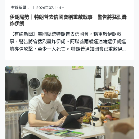
有線新聞
2026年07月14日
伊朗局勢｜特朗普去信國會稱重啟戰事 警告將猛烈轟
炸伊朗
【有線新聞】美國總統特朗普去信國會，稱重啟伊朗戰
事，警告將會猛烈轟炸伊朗。阿聯酋兩艘運油輪遭伊朗巡
航導彈攻擊，至少一人死亡。 特朗普通知國會已重啟伊朗
戰事，伊朗霍爾木茲海峽沿岸城市及外島持續遭美軍空
襲，傳出爆炸聲。中央司令部發放行動片段，首度出動海
上無人艇攻擊阿巴斯港的軍事基地，又指恢復海上封鎖措
施。 特朗普接受電台訪問時認為停火諒解備忘錄沒有重大
意義，目的是考驗伊朗，他又威脅下一個攻擊目標是名為
「鎬山」的核設施，正密切監察設施活動。