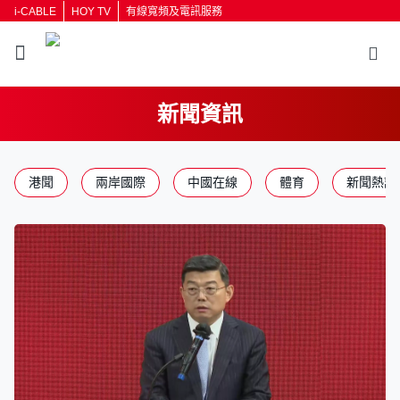
i-CABLE
HOY TV
有線寬頻及電訊服務
新聞資訊
返回
港聞
兩岸國際
中國在線
體育
新聞熱話
按輸入鍵開始搜尋