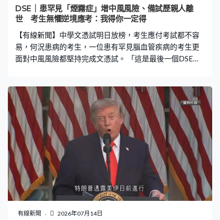
DSE｜患罕見「煙霧症」增中風風險、備試歷親人離
世 考生無懼逆境應考：我得你一定得
【有線新聞】中學文憑試明日放榜，考生應付考試都不容
易，何況患病的考生，一位患有罕見腦血管疾病的考生更
面對中風風險都堅持完成文憑試。 「這是最後一個DSE作
品。」家浩自小已有構音障礙，三年前確診俗稱「煙霧
症」的腦血管疾病，由於腦血管異常纖幼，情緒波動或壓
力過大隨時有機會誘發中風，應考文憑試對他而言是個沉
重負擔。 陳家浩：「這是一個發呆的腦，紅色是代表血
管，如果很大壓力，血管是不同粗幼。」視藝是家浩最拿
手的科目，每件作品都是他情緒出口。陳家浩：「不能做
運動，對學習有影響。有時候不記得事情，我不能預測自
己身體狀況，總是覺得很累，有時候會頭痛。」 周老師是
家浩的班主任，任教三年來一步步扶持他。班主任周紫
雯：「他很喜歡挑戰自己，對自己有要求，希望自己可以
做到。從我第一年做他的中文老師，只寫到百多字的文
章，到文憑試先不說成績如何，他是真的做到六百多字，
他是真的完成到。」 年初備試更經歷親人離世，家浩都一
有線新聞
2026年07月14日