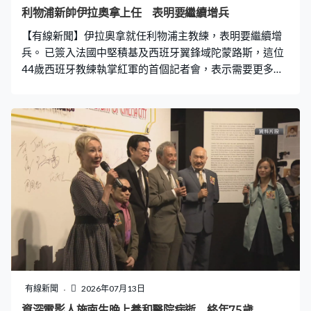
利物浦新帥伊拉奧拿上任 表明要繼續增兵
【有線新聞】伊拉奧拿就任利物浦主教練，表明要繼續增
兵。 已簽入法國中堅積基及西班牙翼鋒域陀蒙路斯，這位
44歲西班牙教練執掌紅軍的首個記者會，表示需要更多球
員，球會方面正在努力，他希望為紅軍球迷帶來一支令他
們自豪的球隊。
有線新聞
2026年07月13日
資深電影人施南生晚上養和醫院病逝 終年75歲