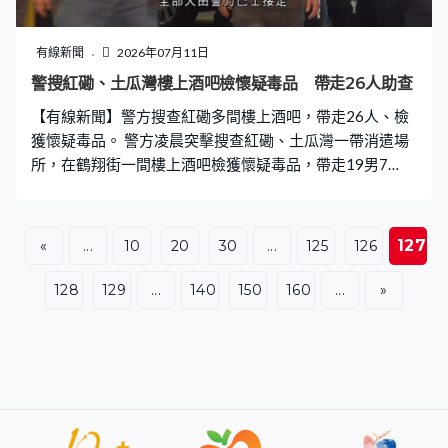
有線新聞
2026年07月11日
警搜紅磡、土瓜灣樓上酒吧檢懷疑毒品 帶走26人助查
【有線新聞】警方搜查紅磡多間樓上酒吧，帶走26人、檢
獲懷疑毒品。 警方凌晨突擊搜查紅磡、土瓜灣一帶消遣場
所，在鶴翔街一間樓上酒吧檢獲懷疑毒品，帶走19男7
女，全部人由警方巴士接走返警署協助調查。
127
«
...
10
20
30
...
125
126
128
129
...
140
150
160
...
»