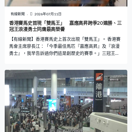
有線新聞
2026年07月11日
香港賽馬史首現「雙馬王」 嘉應高昇跨季20連勝、三
冠王浪漫勇士同膺最高榮譽
【有線新聞】香港賽馬史上首次出現「雙馬王」。 香港賽
馬會主席廖長江：「今季最佳馬匹『嘉應高昇』及『浪漫
勇士』，我早告訴過你們這是創歷史的賽季。」三冠王
「浪漫勇士」馬主劉栢輝、全球最高評分短途馬「嘉應高
昇」馬主團體經理人梁錫光共同見證愛駒再次榮膺香港馬
王。 「嘉應高昇」是上季馬王，今季八戰全勝，跨季連勝
紀錄延續至二十場。「浪漫勇士」就於前季贏過這項最高
榮譽，接受左前球節手術後今季強勢復出，在香港盃及女
皇盃均第四度奪冠，更橫掃今季三冠大賽，成為歷來第3匹
「三冠王」。