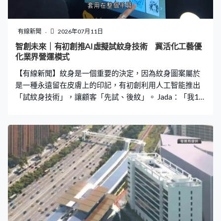
有線新聞
2026年07月11日
智創未來｜有初創推AI虛擬試紋身技術 冀活化工藝優
化業界營運模式
【有線新聞】紋身是一個重要的決定，因為紋身圖案屬於
是一種永遠留在皮膚上的印記，有初創利用人工智能推出
「試紋身技術」，讓顧客「先試、後紋」。 Jada：「我18
歲之後，其實都紋了最少5個圖案。我想是每個階段都有不
同，看到不同的圖會有不同的共鳴。」 20幾歲的Jada對紋
身藝術特別有興趣，她這天去到這間紋身店，嘗試這項試
紋身技術，可以在決定紋身前先預覽效果。Jada：「其實
是拍了照片之後，在照片上的你套用紋身，它就會自動用
人工智能的技術套用在整個手臂。在照片上看到，你有了
紋身的效果是怎樣。我就在想如果這個技術，可以運用在
跟紋身師之間，作為跟紋身師溝通的橋樑，其實是一個不
錯的工具。」 Oh My Ink 創辦人John Ip：「BUSINESS度我
地要做左先，然後才交予設計師，咁就可以解決好多，譬