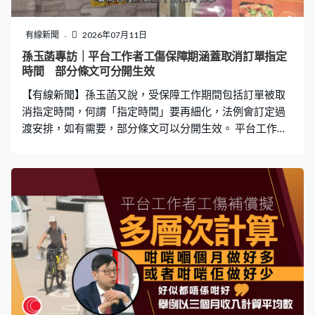
有線新聞
2026年07月11日
孫玉菡專訪｜平台工作者工傷保障期涵蓋取消訂單指定
時間 部分條文可分開生效
【有線新聞】孫玉菡又說，受保障工作期間包括訂單被取
消指定時間，何謂「指定時間」要再細化，法例會訂定過
渡安排，如有需要，部分條文可以分開生效。 平台工作者
的工傷補償機制建議受保障的工作期間，是指他們由前往
提取地點到外賣或貨物送達目的地期間，或者訂單被取消
的指定時間內。勞工及福利局局長孫玉菡：「原則和概念
是清晰的，中止了、中止也有一個完結，不是一中止就中
止的，你都在送貨，你都要回頭，那個時間怎麼計算，要
細節再細化一下。（有意見提到會否在單與單中間，或者
他上了線等單的時候，都是一個受保障工作期間），我們
的法律最重要說清楚，甚麼時候一定是屬於我們可保障範
圍的，那個是法定的。但是法定以外是否可以再寬鬆一
些，這個可能真的要平台，要有空間給他們再去自行制
定。」 當局日後將公開平台公司名單，讓平台公司和工作