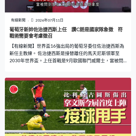
有線新聞
2026年07月11日
葡萄牙新帥佐治捷西斯上任 讚C朗是國家隊象徵 符
戰術需要會考慮徵召
【有線新聞】世界盃16強出局的葡萄牙委任佐治捷西斯為
新任主教練。 佐治捷西斯是接替離任的馬天尼斯領軍至
2030年世界盃。上任首戰是9月歐國聯鬥威爾士，當被問
到曾在艾納斯合作的C朗拿度，這位71歲教頭形容對方是
葡萄牙足球的象徵，只要他保持競技狀態，在符合國家隊
的戰術需要下會將他納入徵召考慮之列。C朗早前已表示今
屆是最後一次世界盃。