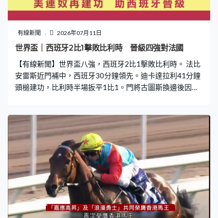
有線新聞
2026年07月11日
世界盃｜西班牙2比1擊敗比利時 晉級四強對法國
【有線新聞】世界盃八強，西班牙2比1擊敗比利時。 法比
安雷斯近門補中，西班牙30分鐘領先。迪卡達拉利41分鐘
頭槌建功，比利時半場扳平1比1。門將古圖斯換邊後因傷
退下火線。拿文斯今屆首次入替，88分鐘接球「甩手」，
美連奴衝前射入致勝一球。西班牙贏2比1，晉級四強對法
國。