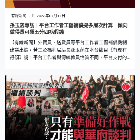
者知道平台受到法律規管，至於罰則有部分或與《僱員補
償條例》相若。孫玉菡：「法律要求你在一個時間之內，
有線新聞
2026年07月11日
如果有你的平台工作者受了傷，你要向勞工處呈報，我覺
孫玉菡專訪｜平台工作者工傷補償擬多層次計算 傾向
得這個法定要求，和現在現有的僱員補償條例是很類近。
做得長可獲五分四病假錢
所以當我們要制定法律的話，如果你沒有跟從，那個罰則
【有線新聞】外賣員、送貨員等平台工作者工傷補償機制
是多少呢？我們的看法都是應該都參考的。」 孫玉菡說
建議出爐，勞工及福利局局長孫玉菡在本台節目《有理有
得傾》說，平台工作者與傳統僱員性質不同，平台支付的
工傷補償需要多層次計算，包括考慮有關人士從事平台工
作的時間，釐定按收入計算病假錢的比例和獲補償的最長
期限。 現時僱員因工受傷暫時喪失工作能力，僱主須支付
的病假錢，相等於僱員原本收入的五分之四，最長可達24
個月。勞工及福利局局長孫玉菡在本台節目說，新法例下
平台工作者的工傷補償難完全照用以上方程式，需要政
府、平台工作者和平台公司再討論。 孫玉菡：「平台工作
者和傳統的僱員性質是很不同的，他做在平台時間長，長
的意思是他在差不多當作平台工作，是要來養家的，扣減
比率應該是低一些，比較貼近現在僱員補償條例。我們現
在80%、五分四，如果他做得夠長，我們傾向可能會去到