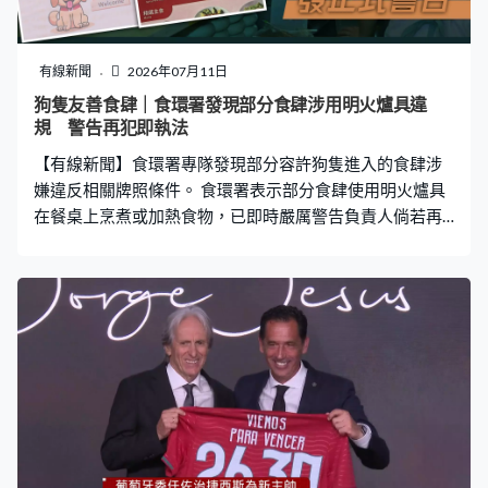
有線新聞
2026年07月11日
狗隻友善食肆｜食環署發現部分食肆涉用明火爐具違
規 警告再犯即執法
【有線新聞】食環署專隊發現部分容許狗隻進入的食肆涉
嫌違反相關牌照條件。 食環署表示部分食肆使用明火爐具
在餐桌上烹煮或加熱食物，已即時嚴厲警告負責人倘若再
犯會立即執法，包括發出正式警告。若其他餐廳亦發生類
似違規行為將直接採取執法行動，不再給予寬限期。署方
重申牌照條件，即使不讓狗隻進入的時段或日子也不可在
餐桌上烹煮或加熱食物。專隊將繼續巡訪首批逾940間合
資格食肆。