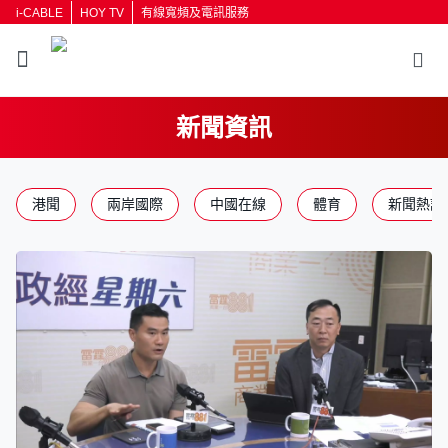
i-CABLE
HOY TV
有線寬頻及電訊服務
新聞資訊
返回
港聞
兩岸國際
中國在線
體育
新聞熱話
按輸入鍵開始搜尋