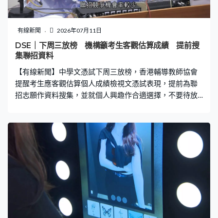
有線新聞
2026年07月11日
DSE｜下周三放榜 機構籲考生客觀估算成績 提前搜
集聯招資料
【有線新聞】中學文憑試下周三放榜，香港輔導教師協會
提醒考生應客觀估算個人成績檢視文憑試表現，提前為聯
招志願作資料搜集，並就個人興趣作合適選擇，不要待放
榜當日才決定。 香港輔導教師協會副主席曾志滔：「同學
要思考如果放榜成績出來聯招競爭機會率較少，在自資課
程選擇哪個做後備方案。其實提早準備分析，甚至和家人
心平氣和討論方案，總比當天收到成績單心情可能忙亂或
者太興奮，大家都很多情緒時才處理資訊性問題，事前準
備會幫助他們多很多。」