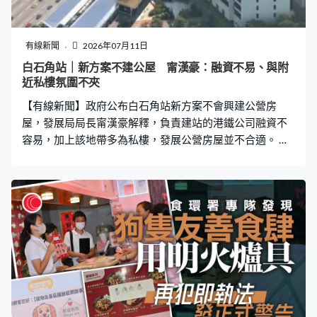
如我地之間好多中介人的溝通問題，節省時間」、「我們
裡面用了很多機器學習的技術。其實機器學習，是一個叫
做人工智能的技術。我們用這個技術去分析人體皮膚的位
有線新聞
2026年07月11日
置，所以我們就可以很實時地把紋身設計放在皮膚上。」
白石角站｜新方案不建公屋 甯漢豪：融資不易、與附
John是這間紋身店的創辦人，他希望旗下這部人工智能紋
近私樓氛圍不夾
身機可以優化紋身店的營運模式。「其實我們想將
【有線新聞】政府公布白石角站新方案不會興建公營房
屋，發展局局長甯漢豪解釋，負責建站的港鐵公司融資不
容易，加上該地帶多為私樓，發展公營房屋並不合適。 發
展局局長甯漢豪：「既然我們融資本身都不容易，如果我
們要在這裡放些公營房屋，很明顯兩幅地都不會足夠。加
上我們後來聽到聲音，我們也很同意那個地帶去興建公營
房屋好像氛圍不是很夾，看看附近有關的房屋，再加上我
們看到政府近幾年很努力覓地和建樓，我們接下來十年房
屋局也公布了，房屋需要是滿足到的。」