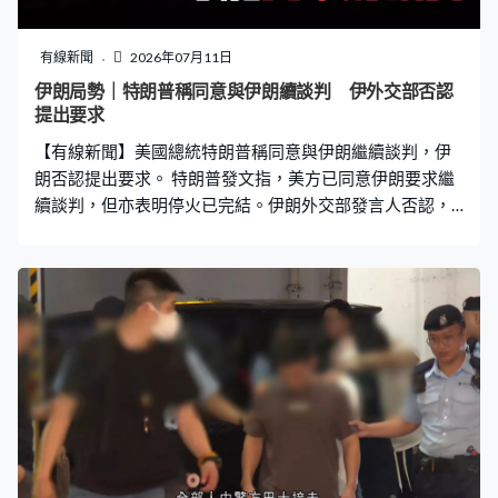
五分四；但他做平台工作時間相對短的話，可能扣減就會
再高一點。（計算平台工作者工傷補償的時候，我們也會
有線新聞
2026年07月11日
看過去的收入，我們看過去多久的收入？）你都不可以只
伊朗局勢｜特朗普稱同意與伊朗續談判 伊外交部否認
看一個月，因為一個月可能剛好那個月他做得很多，或者
提出要求
剛好他做得很少，好像不是很好，可能多看一兩個月，譬
【有線新聞】美國總統特朗普稱同意與伊朗繼續談判，伊
如說是否會看過去的三個月，然後計算平均數，這
朗否認提出要求。 特朗普發文指，美方已同意伊朗要求繼
續談判，但亦表明停火已完結。伊朗外交部發言人否認，
稱從未向美國提出要求；但同意斡旋的卡塔爾代表訪問伊
朗，重申美國任何違反承諾的行為都將受到對等回應。議
長卡利巴夫指，伊朗仍不信任美國，認為只有準備好作戰
的國家才能與華府談判。 美國有線新聞網絡引述華府高級
官員指，若伊朗持續威脅霍爾木茲海峽安全，向商船開
火，雙方沒可能啟動核談判。