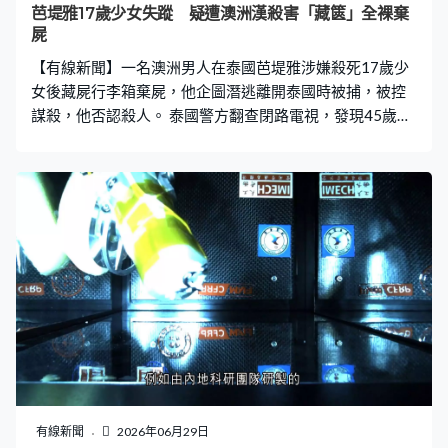
方有人在。」 根據《安全使用挖土機工作守則》，挖土機
芭堤雅17歲少女失蹤 疑遭澳洲漢殺害「藏篋」全裸棄
在鬆軟地面施工須先平整及壓實地面，避免翻倒，並嚴禁
屍
鏟斗直接裝載喉管、木板等物料。而過去半年，本港發生
【有線新聞】一名澳洲男人在泰國芭堤雅涉嫌殺死17歲少
13宗致命工業意外，工會促請政府長
女後藏屍行李箱棄屍，他企圖潛逃離開泰國時被捕，被控
謀殺，他否認殺人。 泰國警方翻查閉路電視，發現45歲澳
洲遊客卡曼上周四凌晨，與17歲少女拖着手進入芭提雅的
酒店，乘電梯上房間。直至晚上近九時半，閉路電視再拍
攝到卡曼行出酒店時拖着一個黑色行李箱，將它綁在電單
車尾，駕車離開，回來時不見行李箱。 警方於翌日接到少
女失蹤的報案，追查到酒店，發現房內有打鬥痕跡及血
漬，之後在附近鐵路軌旁的草叢內發現行李箱，裏面藏一
具布滿傷痕的全裸女屍，證實是該名失蹤少女；隨即追緝
卡曼，他已到達曼谷機場，準備乘坐飛機離開泰國，在機
場將他拘捕，控告他謀殺罪、藏匿屍體及誘拐未成年人進
行猥褻行為。 他否認所有控罪，聲稱身上傷痕是被蜘蛛
咬，後來承認與死者有金錢糾紛引發肢體衝突，自衛時失
控。在泰國，謀殺罪最高可判死刑。
有線新聞
2026年06月29日