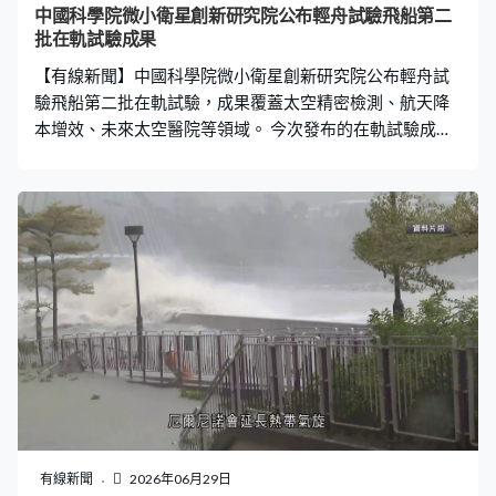
中國科學院微小衛星創新研究院公布輕舟試驗飛船第二
批在軌試驗成果
【有線新聞】中國科學院微小衛星創新研究院公布輕舟試
驗飛船第二批在軌試驗，成果覆蓋太空精密檢測、航天降
本增效、未來太空醫院等領域。 今次發布的在軌試驗成果
中，航天降本增效主要是指在太空環境下面向保障航天器
在軌運行，支撐航天員工作生活的裝備研發，例如由內地
科研團隊研製的柔性黏附式轉運器，借鑑蜘蛛仿生黏附思
路，驗證了微重力環境下低衝擊、可重複、無次生碎片捕
獲的可行性，為太空碎片清理、在軌救援和物資轉運提供
新的技術路徑。 飛船上配備的改進型蒸汽壓縮太空製冷冰
箱，便為航天員的生活及需要低溫儲存的生物實驗樣品，
提供保存條件的重要設備。輕舟貨運飛船總設計師常亮：
「那麼第二批成果，基本上就要通過一到兩個月穩定性試
驗的這批成果，整體來說這一批成果都達到了我們的預
期。」 人類未來想在太空長時間駐留，完善的太空醫療保
障體系不可或缺，今次在軌試驗中亦開展了多項技術驗
證，例如能監測航天員肌肉狀態的肌電檢測儀、能加速傷
有線新聞
2026年06月29日