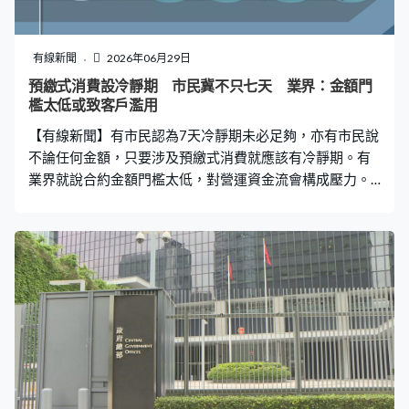
有線新聞
2026年06月29日
預繳式消費設冷靜期 市民冀不只七天 業界：金額門
檻太低或致客戶濫用
【有線新聞】有市民認為7天冷靜期未必足夠，亦有市民說
不論任何金額，只要涉及預繳式消費就應該有冷靜期。有
業界就說合約金額門檻太低，對營運資金流會構成壓力。
預繳式消費在美容及健身服務業十分普遍，不少市民都同
意政府立法規管，不過認為冷靜期可以長過7天。譚譚小
姐：「如果冷靜期長一些，可以考慮得清楚一些。（記
者：其實買服務的時候為何要覺得冷靜？）不會的，你買
的時候是被數個人施壓、哄你買。」金先生：「真的很冷
靜，有時間看合約條款，或者想想銷售對你說話，才能判
斷那項服務是否你需要，加上買保險冷靜期也不只7天。你
既然說我要冷靜期，難道1元的合約就不應該有冷靜期嗎？
這沒有分別。」 健身業界代表就說行內已經提供7天冷靜
期，大約3至5%新客戶反悔取消，認為如果太低金額的合