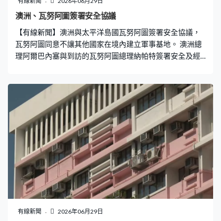
有線新聞
2026年06月29日
澳洲、瓦努阿圖簽署安全協議
【有線新聞】澳洲與太平洋島國瓦努阿圖簽署安全協議，
瓦努阿圖同意不讓其他國家在境內建立軍事基地。 澳洲總
理阿爾巴內塞與到訪的瓦努阿圖總理納帕特簽署安全及經
濟協議，同意加強全面戰略關係。瓦努阿圖同意不讓其他
國家在境內設軍事基地或軍事設施，關鍵基建不會被軍事
化或受外國干預，基建設施引入第三方合作前會諮詢澳
洲，但澳洲無權否決。 協議被指針對中國，瓦努阿圖正與
中國磋商發展合作協議。在北京，外交部表示中方跟太平
洋島國的合作不針對第三方，有關國家也不應該搞地緣博
弈。外交部發言人郭嘉昆：「中方始終秉持相互尊重、平
等相待、互利共贏、開放包容的原則，同包括瓦努阿圖在
內的太平洋島國開展各領域的務實合作，我們希望有關國
家同太平洋島國開展合作，真正有利於島國地區的發展和
穩定，不應該針對第三方，更不應藉此搞地緣博弈。」
有線新聞
2026年06月29日