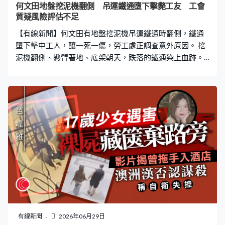
何文田地盤挖泥機翻側 吊運鐵通墮下擊斃工友 工會
質疑風險評估不足
【有線新聞】何文田有地盤挖泥機吊運鐵通時翻側，鐵通
墮下擊中工人，釀一死一傷，勞工處正調查意外原因。 挖
泥機翻側、懸臂著地、底架朝天，跌落的鐵通染上血跡。
現場是自由道4號一個地盤，大量泥土堆積，警員圍封地盤
調查。早上九時許，一輛挖泥機吊運鐵通期間翻側，約20
至30條鐵通墮下，擊中機器旁邊一名41歲男工人，他頭、
頸、手部受傷，送往廣華醫院後不治。另外一名30歲負責
操作挖泥機的男工人手部受傷，清醒送院。 有建造業代表
質疑施工前的風險評估不足，強調吊運期間應有圍封區防
止工人接近。香港建造業總工會理事長周思傑：「我相信
是數天前大雨引致泥土鬆散，問題是施工前有沒有做好風
險評估才安排工人施工，地盤管理絕對需要負上最大的責
任。如果泥土鬆散仍安排安排工人施工，絕對是草菅人
命。」 工業傷亡權益會總幹事蕭倩文：「吊運工作在吊運
期間，下方需要清場、圍封，工作人員不可進入。不知道
今次是否地盤空間小或者涉及規劃不足，讓上方工作時下
有線新聞
2026年06月29日