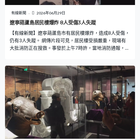
有線新聞
2026年06月29日
遼寧葫蘆島居民樓爆炸 8人受傷3人失蹤
【有線新聞】遼寧葫蘆島市有居民樓爆炸，造成8人受傷，
仍有3人失蹤。 網傳片段可見，居民樓受損嚴重，現場有
大批消防正在搜救。事發於上午7時許，當地消防通報，九
龍街道興北社區一幢居民樓懷疑有液化石油氣洩露，並發
生閃爆。當局調派14輛消防車、95名消防員到場處置，目
前傷者已被送院治療，事故原因仍在調查。