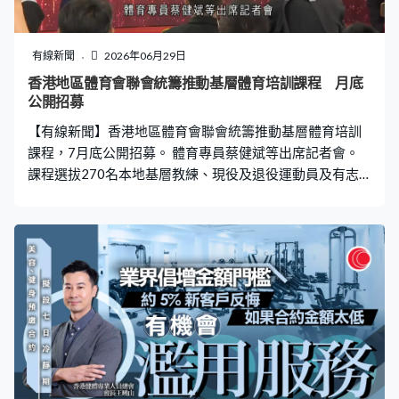
有線新聞
2026年06月29日
香港地區體育會聯會統籌推動基層體育培訓課程 月底
公開招募
【有線新聞】香港地區體育會聯會統籌推動基層體育培訓
課程，7月底公開招募。 體育專員蔡健斌等出席記者會。
課程選拔270名本地基層教練、現役及退役運動員及有志
投身體育工作的人士，參與系統化培訓，目的培育新一代
教練。完成課程會獲頒證書，表現突出有機會到南沙交流
及接受進一步精英培訓。活動涵蓋十個體育項目，接受年
齡介乎18至45歲，持有效體育總會認可教練資歷及無違
規、違紀紀錄的人士報名。