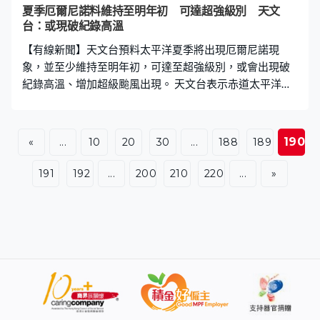
口癒合的難癒性創傷等離子體綜合治療儀等。另外，飛船
夏季厄爾尼諾料維持至明年初 可達超強級別 天文
亦開展了齒肋赤蘚的太空復蘇試驗。輕舟貨運飛船總設計
台：或現破紀錄高溫
師常亮：「苔蘚經過我們在軌注入水之後，加入（模擬）
【有線新聞】天文台預料太平洋夏季將出現厄爾尼諾現
陽光之後，它活了，那麼這種苔蘚未來將有甚麼作用呢
象，並至少維持至明年初，可達至超強級別，或會出現破
紀錄高溫、增加超級颱風出現。 天文台表示赤道太平洋中
部及東部海面溫度會持續上升，夏季發展成厄爾尼諾事件
達到強至超強級別，增加不同地區異常高溫機會；在氣候
暖化共同影響下，本港今明兩年平均氣溫明顯偏高，可能
190
«
...
10
20
30
...
188
189
出現破紀錄高溫。天文台又表示厄爾尼諾會延長熱帶氣旋
在海洋吸取熱能的時間，增加發展成超級颱風的機會。
191
192
...
200
210
220
...
»