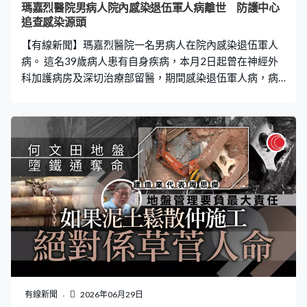
瑪嘉烈醫院男病人院內感染退伍軍人病離世 防護中心
追查感染源頭
【有線新聞】瑪嘉烈醫院一名男病人在院內感染退伍軍人
病。 這名39歲病人患有自身疾病，本月2日起曾在神經外
科加護病房及深切治療部留醫，期間感染退伍軍人病，病
人病情惡化，延至22日離世。衞生防護中心已到有關病房
收集水樣本化驗，正追查感染源頭，醫院已停用病房浴室
花灑頭，於水龍頭加裝特定規格細菌過濾器以及額外提供
經煮沸的水或樽裝蒸餾水予病人。
有線新聞
2026年06月29日