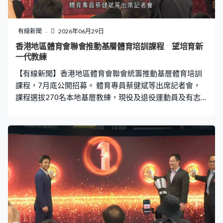
有線新聞
2026年06月29日
香港地區體育會聯會推動基層體育培訓課程 望培育新
一代教練
【有線新聞】香港地區體育會聯會統籌推動基層體育培訓
課程，7月底公開招募。 體育專員蔡健斌等出席記者會，
課程選拔270名本地基層教練，現役及退役運動員及有志
投身體育工作的人士參與系統化培訓，目的培育新一代教
練，完成課程會獲頒證書，表現突出有機會到南沙交流及
接受進一步精英培訓。活動涵蓋十個體育項目，接受年齡
介乎18至45歲持有效體育總會認可教練資歷及無違規、違
紀紀錄的人士報名。