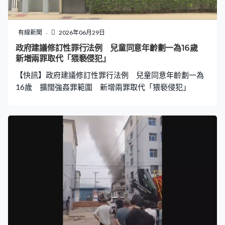
約都設有冷靜期，會不利營運。香港健體專業人員總會會
長王曉山：「業界都需要有一定資金流轉，如果金額上調
多些也合適，例如會有一定金額，例如3萬元左右。如果金
有線新聞
2026年06月29日
額太低，或者有機會客戶會濫用服務，從而令行政工作增
政府建議修訂性罪行法例 兒童同意年齡劃一為16歲
加，困難增加。」 有美容業界說政府建議退款可扣除手續
新增兩罪取代「猥褻侵犯」
費的上限，不足以抵銷銀行實際收費，對商戶不公平。香
【快訊】政府建議修訂性罪行法例 兒童同意年齡劃一為
港美容業總會創會主席葉世雄：「分期3
16歲 擴闊強姦罪範圍 新增兩罪取代「猥褻侵犯」