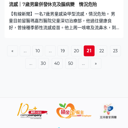
流感｜7歲男童併發休克及腦病變 情況危殆
【有線新聞】一名7歲男童感染甲型流感，情況危殆。 男
童目前留醫瑪嘉烈醫院兒童深切治療部，他過往健康良
好，曾接種季節性流感疫苗。他上周一咳嗽及流鼻水，到
周六發燒，今日病情惡化、反應遲緩，到急症室求診並入
院，臨床診斷為甲型流感併發休克及腦病變。衞生防護中
心說流感病毒檢測及公立醫院流感相關入院率，兩項監測
21
«
...
10
...
19
20
22
23
指標上周均有所上升，預料未來數周流感活躍程度維持高
水平，呼籲市民出現呼吸道病徵應盡早求醫，減低併發症
...
30
40
50
...
»
機會。