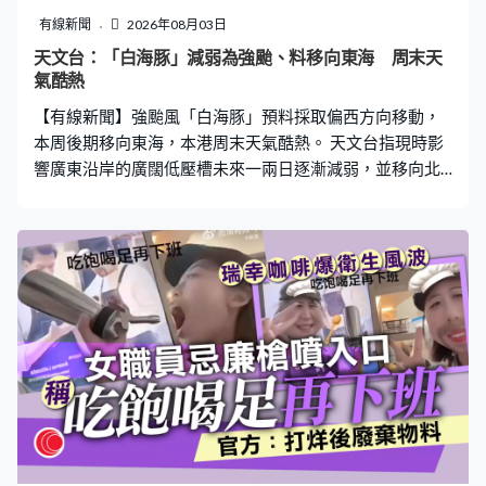
有線新聞
2026年08月03日
天文台：「白海豚」減弱為強颱、料移向東海 周末天
氣酷熱
【有線新聞】強颱風「白海豚」預料採取偏西方向移動，
本周後期移向東海，本港周末天氣酷熱。 天文台指現時影
響廣東沿岸的廣闊低壓槽未來一兩日逐漸減弱，並移向北
部灣一帶，連日大雨天氣有望完結。而熱帶氣旋「白海
豚」逐漸減弱，由「超強颱風」減弱為「強颱風」，未來
兩三日採取偏西方向橫過日本以南海域，本周後期移向東
海一帶，隨後路徑仍存在變數。 受「白海豚」的外圍下沉
氣流影響，中國東南沿岸天色逐漸好轉，週末期間天氣酷
熱。天文台提醒市民戶外活動，要多補充水份及做足防暑
防曬措施，同時高溫亦有機會觸發雷雨。