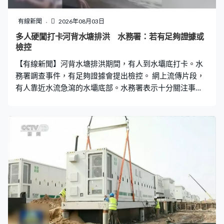
內容加上可讓機器偵測的標記，聊天機器人等的用家亦要
獲告知自己正與AI交流，如果涉及調查罪案則不受限制。
有線新聞
2026年08月03日
AI標籤必需是清晰且易於識別，歐盟列出多個不合規定的
多人硬闖打卡河背水塘排洪 水務署：若有足夠證據或
例子，包括隱藏在網站頁尾的一小段文字、圖片上隱約模
檢控
糊的標籤、影片中瞬間閃過的標籤。 歐盟同時提供三類標
【有線新聞】河背水塘排洪期間，有人到水壩底打卡。水
籤，建議因應
務署調查事件，有足夠證據會提出檢控。 網上流傳片段，
有人靠近水流急瀉的水壩底部。水務署表示十分關注事
件，未經許可進入水務設施可能觸犯法例，污染水源可罰5
萬及監禁2年，若損壞設施可罰最高2萬5,000元，將嚴肅
跟進及調查。若有足夠證據，會諮詢律政司意見並提出檢
控。