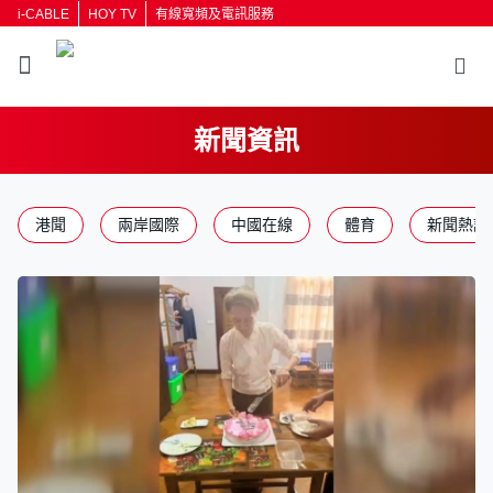
i-CABLE
HOY TV
有線寬頻及電訊服務
新聞資訊
返回
港聞
兩岸國際
中國在線
體育
新聞熱話
按輸入鍵開始搜尋