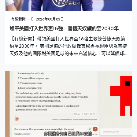
發聲明表示按照標準和程序，獲准私下探訪昂山素姬，稱
這類探訪為被剝奪自由的人提供與家人交換消息的機會，
強調探視的觀察結果與建議只會循例提交予緬甸拘留機
有線新聞
2026年08月03日
關。 81歲的昂山素姬2023年因叛國和貪污等罪判囚27
領軍美國打入世界盃16強 普捷天奴續約至2030年
年，今年4月獲得減刑4年半並改為居家軟禁。
【有線新聞】帶領美國打入世界盃16強主教練普捷天奴續
約至2030年。 美國足協的行政總裁兼秘書長碧臣認為普捷
天奴及他的團隊對美國足球的未來充滿信心，可以延續球
隊進步，保持發展動力。在這位阿根廷教練帶領下，東道
主之一的美國力壓澳洲、巴拉圭及土耳其，以小組首名晉
級，32強淘汰波斯尼亞，但16強就1比4不敵比利時。