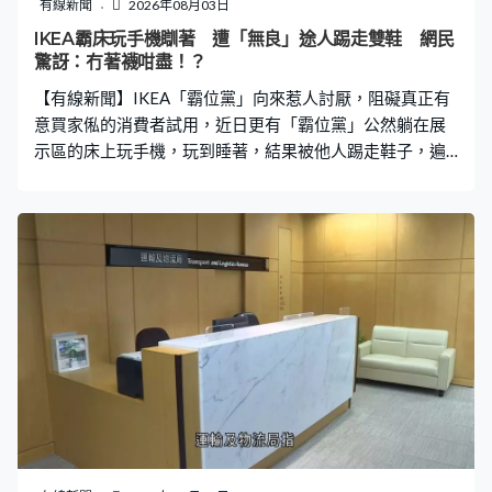
有線新聞
2026年08月03日
IKEA霸床玩手機瞓著 遭「無良」途人踢走雙鞋 網民
驚訝：冇著襪咁盡！？
【有線新聞】IKEA「霸位黨」向來惹人討厭，阻礙真正有
意買家俬的消費者試用，近日更有「霸位黨」公然躺在展
示區的床上玩手機，玩到睡著，結果被他人踢走鞋子，遍
尋不果，引起網民熱議。 安躺如自己家中 「個樣都瞓得
幾安詳」 大熱港產片《毒舌大狀》、《夜王》導演吳煒倫
本月2日在社交平台發文，講述多次遇上「霸位黨」，想試
坐通常都會遭佔用者白眼，「我試過俾佢鬧添，話我搶佢
個位坐」，「今日，進化了，床都有人瞓。我之前未見過
人瞓床的。今日嗰位先生，除咗對鞋，成個人瞓喺張床上
面玩手機，自己間房一樣，之後見佢好似真係瞓著咗，個
樣都瞓得幾安詳」。 吳導指其後有位「好無良」人士，踢
走「霸床男」一雙鞋子，而且「踢到好遠，冇可能搵
到」。「霸床男」瞓醒後發現鞋子不見了，「赤腳咁周圍
搵，搵唔到」。吳導直言「霸床男」好陰功，「出街冇鞋
著，今日又落雨又盛，行出去對腳濕dep dep咁，又污糟，