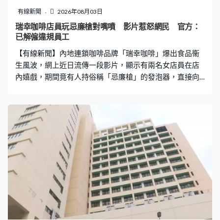
有線新聞
2026年08月03日
瑞幸咖啡店員玩忌廉槍對嘴噴 影片惹怒網民 官方：
已解僱違規員工
【有線新聞】內地連鎖咖啡品牌「瑞幸咖啡」爆出食品衞
生風波，網上近日流傳一段影片，顯示有兩名女店員在店
內嬉戲，期間竟有人持俗稱「忌廉槍」的發泡器，直接向
同事口中噴射忌廉，更附上「吃飽喝足再下班」的字樣。
事件隨即引發大批網民撻伐，炮轟相關行為無視食品安
全。瑞幸回應稱涉事員工已遭解僱，拍攝用的器具及忌廉
亦已被即時扔棄。 店員嬉戲打鬧對嘴噴忌廉 網民怒批：
好沒素質 事發於山東濟南歷下區黃金時代廣場的瑞幸分
店。涉事影片顯示，兩名身穿瑞幸制服的女員工在店內操
作台前打鬧，其中一人手持「忌廉槍」，將忌廉直接噴入
另一名張大嘴巴的女同事口中，兩人更向鏡頭嬉笑並比出
「勝利手勢」，影片又配上「吃飽喝足再下班」的字句。
影片迅速登上社交平台熱搜，惹來大批網民不滿，批評兩
人行為極不衞生，將餐飲業的食品安全底線視若無睹。有
網民直言：「食品安全可是大問題，居然還敢發到網上，