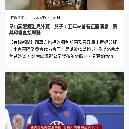
有線新聞
2026年08月04日
昂山素姬獲准見外賓 兒子：五年來首有正面消息 冀
與母親直接聯繫
【有線新聞】遭軍方拘押的緬甸前國務資政昂山素姬與紅
十字會國際委員會代表會面，是她被軟禁逾5年多以來首度
會見外賓。 緬甸總統辦公室發布多張照片，身穿緬甸傳統
服飾的前國務資政昂山素姬臉帶微笑，與紅十字國際委員
會緬甸代表處常駐代表德貝克握手，昂山素姬似乎神情輕
鬆且狀況良好。兩人周一早上在首都內比都會面，是昂山
素姬自2021年2月軍事政變被扣押以來，首次會晤外賓。
當局未有透露她的健康狀況細節和對話內容。 另有兩張照
片罕有展示昂山素姬的居住環境，背景清晰見到衣架和桌
椅等，相片中她正在切生日蛋糕，蛋糕上寫有祝賀語及
「2026年6月19日」。 她兒子阿里斯指逾5年來首次獲得
有關母親的正面消息，形容是重要的第一步，但絕對不能
是最後一步，期望往後能與母親直接聯繫。國際紅十字則