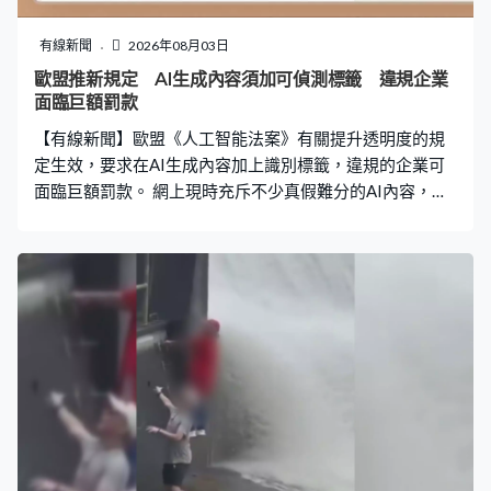
有線新聞
2026年08月03日
歐盟推新規定 AI生成內容須加可偵測標籤 違規企業
面臨巨額罰款
【有線新聞】歐盟《人工智能法案》有關提升透明度的規
定生效，要求在AI生成內容加上識別標籤，違規的企業可
面臨巨額罰款。 網上現時充斥不少真假難分的AI內容，歐
盟一項已在周日生效的規定便是針對這個亂象，「AI可以
寫作、創作圖像，甚至像人類一樣交談，但我們並不總是
察覺到當中使用AI，這就是為何歐盟現在確保每當AI扮演
重要角色時，你就會知道，這對你意味著甚麼？更多透明
度。」 新規定的重點在於為AI內容加上標籤，「與聊天機
器人交談？你將知道自己是與AI抑或真人互動。看到AI生
成內容？圖像、影片、音訊和文字如果由AI創作或修改，
都必須明確標示。在影片中看見某人說出他從未說過的
話？那會構成深偽。AI的使用必須明確標示，其他AI使用
方式亦需讓人清楚了解，例如，當AI用來識別你的情緒或
處理生物辨識資料。」 AI系統供應商需確保系統輸出的AI