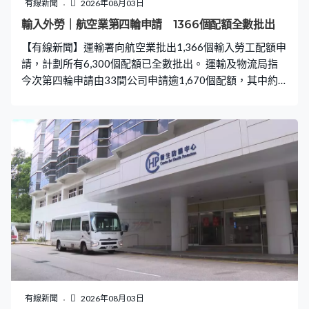
黑鼆鼆咁，真係好慘，人神共憤。唉」 黑色幽默如電影
有線新聞
2026年08月03日
網友：世界艱難，無鞋照行 吳導其後逛MUJI時，又遇上另
輸入外勞｜航空業第四輪申請 1366個配額全數批出
一名「霸位黨」，他「有張凳想試，有位小姐坐咗好耐，
【有線新聞】運輸署向航空業批出1,366個輸入勞工配額申
埋去禮貌地問佢可否讓一讓開俾我試吓，佢話佢等緊人。
請，計劃所有6,300個配額已全數批出。 運輸及物流局指
嗯，佢有著鞋的。」 貼文吸
今次第四輪申請由33間公司申請逾1,670個配額，其中約
500個續約配額全數獲批，涵概地勤、飛機維修等9個工
種。計劃2023年7月推出，共6,300個配額，以紓緩人手嚴
重短缺問題，支持香港航空業發展，合資格公司須每月就
每名輸入勞工向機管局繳交400元，補貼本地前線員工的
交通費用。
有線新聞
2026年08月03日