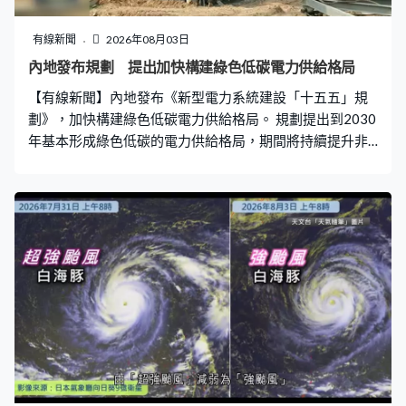
有線新聞
2026年08月03日
內地發布規劃 提出加快構建綠色低碳電力供給格局
【有線新聞】內地發布《新型電力系統建設「十五五」規
劃》，加快構建綠色低碳電力供給格局。 規劃提出到2030
年基本形成綠色低碳的電力供給格局，期間將持續提升非
化石能源電力支撐水平，同時發揮省間電力互濟等作用，
確保煤電、氣電等傳統電源兜底保障基礎，在保障能源安
全前提下穩妥推進綠色低碳發展。 國家能源局電力司司長
杜忠明：「推動新能源持續健康發展，加快讓新增用電
量，由新增清潔能源電量來覆蓋，加快規劃建設新型電
網，到2030年綠色低碳的電力供給格局基本形成。」