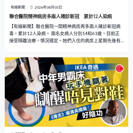
真不知道這些人怎麼想的」、「唉，食品安全可不能拿來
有線新聞
2026年08月03日
開玩笑」、「好沒素質啊」、「哎，最近都不要喝瑞幸
聯合醫院精神病房多兩人確診新冠 累計12人染病
了」、「食品店食物安全很重要，環境也重要」。 門市如
【有線新聞】聯合醫院一間精神病房再多兩人確診新冠病
常營業 暫停提供加忌廉服務 迫於輿論壓力，發布影片的
毒，累計12人染病。 兩名女病人分別14和63歲，目前正
帳號已於8月2日凌晨迅速註銷。至於涉事分店在8
接受隔離治療，情況穩定。她們入住的病房上星期先後有
10名病人確診，醫院當時已暫停病房接收新症，加強病房
清潔毒。醫院說會繼續加強預防感染並留意情況，亦已呈
報醫管局和衞生防護中心。