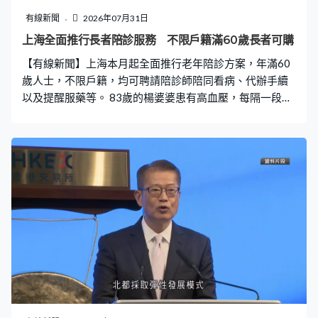
有線新聞
2026年07月31日
上海全面推行長者陪診服務 不限戶籍滿60歲長者可購
【有線新聞】上海本月起全面推行老年陪診方案，年滿60
歲人士，不限戶籍，均可聘請陪診師陪同看病、代辦手續
以及提醒服藥等。 83歲的楊婆婆患有高血壓，每隔一段時
間都要去醫院覆診拿藥，子女平日要上班，於是她找了陪
診師幫手。王顧鑫是上海一名陪診師，這日他上門接楊婆
婆到醫院，由掛號、看醫生，至付錢、拿藥，每項流程他
都很熟悉，整個過程用時約半小時。楊婆婆：「第一個速
度快，第二個我放心了，走樓梯也走不來，找他牽著我。
（價格感覺怎麽樣？）價格也可以的，就出了280元，帶
去看，看好病再回家。」王顧鑫稱像楊婆婆這種短時間陪
診服務，一日能接到三至四單，用時較長的則接兩單，每
月收入約七千至八千元人民幣。 上海從去年開始，在浦
東、楊浦、長寧等多區試行陪診服務，專家指現時新方案
進一步明確了管理和服務規範，陪診服務被納入專項職業
能力考核，同時加強打擊違規行為。上海市民政局養老服