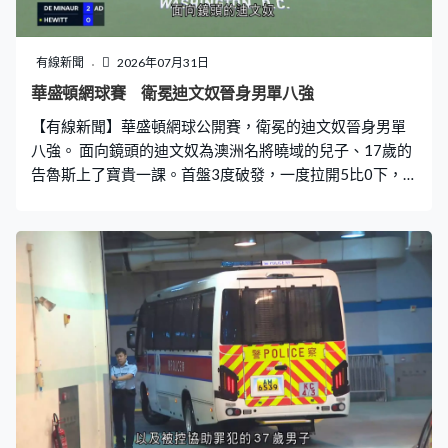
有線新聞
2026年07月31日
華盛頓網球賽 衛冕迪文奴晉身男單八強
【有線新聞】華盛頓網球公開賽，衛冕的迪文奴晉身男單
八強。 面向鏡頭的迪文奴為澳洲名將曉域的兒子、17歲的
告魯斯上了寶貴一課。首盤3度破發，一度拉開5比0下，
先贏6比2。世界第6鬥612，迪文奴全場18次大意失誤，
遠比告魯斯的27次少，第二盤再把握兩次機會破發，再贏
6比3，盤數2比0過關，會與美國的中島布蘭登爭入四強。