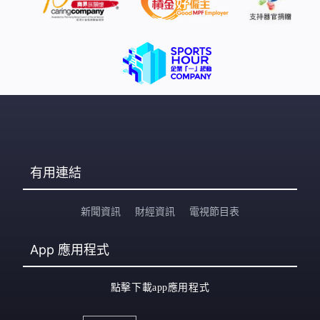
公務員團隊都是包括進去的。我亦可以給大家一個定心
丸，其實不是說你一個團隊，這個團隊這麼小，就是要將
評核的比例放在這裡，是說整個職系的。」 有質疑評級對
已達頂薪點的公務員沒有影響，楊何蓓茵說若評級反映他
們能力有所欠缺，同樣要接受培訓。楊何蓓茵：「通常去
到頂薪點，都是比較有經驗的同事，比較有經驗的同事，
其實我也相信大家都很珍惜自己
有用連結
新聞資訊
財經資訊
電視節目表
App
應用程式
點擊下載app應用程式