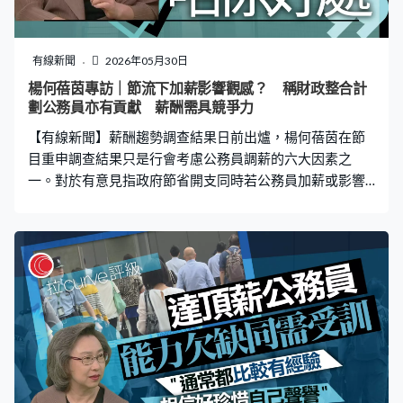
有線新聞
2026年05月30日
楊何蓓茵專訪｜節流下加薪影響觀感？ 稱財政整合計
劃公務員亦有貢獻 薪酬需具競爭力
【有線新聞】薪酬趨勢調查結果日前出爐，楊何蓓茵在節
目重申調查結果只是行會考慮公務員調薪的六大因素之
一。對於有意見指政府節省開支同時若公務員加薪或影響
公眾觀感，她說公務員在財政整合計劃亦有貢獻，薪酬政
策要考慮競爭力。 公務員事務局局長楊何蓓茵：「要提供
足夠的薪酬令公務員的職位吸引或挽留有才能的人士，亦
與私營機構的職位有可比性。如果我們做不到政策的要
求，我們的職位失去了吸引力，其實這不僅對公務員，會
對政府部門、整個社會，因為我們也是服務社會，也不是
好處。」 薪常會2020年曾啟動薪酬水平調查，將非首長級
公務員薪金與私人機構相類職位對比，但兩年前中止。楊
何蓓茵說市場仍然波動，輸入勞工等成效未有結論，現在
不是時候重啟調查。