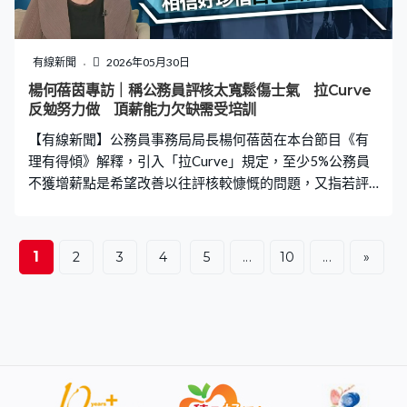
有線新聞
2026年05月30日
楊何蓓茵專訪｜稱公務員評核太寬鬆傷士氣 拉Curve
反勉努力做 頂薪能力欠缺需受培訓
【有線新聞】公務員事務局局長楊何蓓茵在本台節目《有
理有得傾》解釋，引入「拉Curve」規定，至少5%公務員
不獲增薪點是希望改善以往評核較慷慨的問題，又指若評
核太寬鬆反而會打擊做得好的同事。 公務員評核優化計劃
10月推出，公務員事務局局長楊何蓓茵說第一期由部門提
名職系參與，引入俗稱「拉Curve」的常態分布評級，至少
1
2
3
4
5
...
10
...
»
5%公務員不獲增薪點，兩年後檢討。 記者何宛兒：「有議
員指會否有效果？大家在擠隊頭，大家想排在最前，不想
跌入4至6級，可能會損害團隊合作？」公務員事務局局長
楊何蓓茵：「我覺得如果是太寬鬆的評核，對於真正做得
好的同事，就真的打擊士氣。多些同事希望擠在隊頭，如
果他正正確確努力去做，這也是好事，大家都做好一點。
（紀律部隊可否豁免？）我們的目標是全部的職系，整個