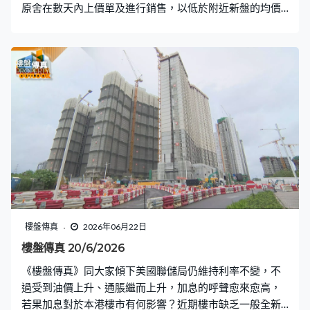
原舍在數天內上價單及進行銷售，以低於附近新盤的均價
17,545元開出首批30伙，會帶大家到售樓現場看看小單位
現時的吸引力是如何？與其他新盤不同的是原舍的交樓標
準包含家具，對於日後同類型單位的銷售手法會否埋下伏
筆？下一個推出的新盤，預料會是新地位於錦田的芊御，
會了解附近的環境及市況。 〈設計廊〉的主角是位於何文
田樓齡逾60年的舊樓，舊樓的好處就是可拆除間隔靈活性
大，設計師將空間重新規劃，更加向屋宇署申請改則，最
終製成品會是如何？
樓盤傳真
2026年06月22日
樓盤傳真 20/6/2026
《樓盤傳真》同大家傾下美國聯儲局仍維持利率不變，不
過受到油價上升、通脹繼而上升，加息的呼聲愈來愈高，
若果加息對於本港樓市有何影響？近期樓市缺乏一般全新