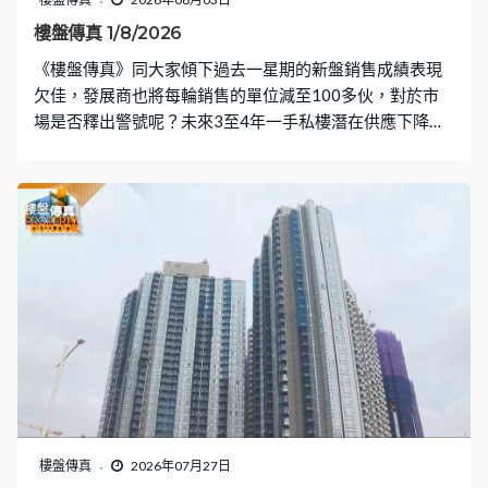
樓盤傳真 1/8/2026
《樓盤傳真》同大家傾下過去一星期的新盤銷售成績表現
欠佳，發展商也將每輪銷售的單位減至100多伙，對於市
場是否釋出警號呢？未來3至4年一手私樓潛在供應下降至
9.6萬伙，未來影響樓市價格又會有何影響？市建局土瓜灣
庇利街/浙江街項目由中海外以69.02億元奪得，高於市場
估值上限20%，每呎樓面地價9,362元，地價已佔建築成本
一大部分，未來市區更新未必能順利運作。隨時長沙灣大
型新盤叡璟展開銷售部署，〈入屋睇樓〉會帶大家了解當
區二手市況，會到西九「四小龍」當中的碧海藍天，參觀
一間494平方呎的兩房放盤，業主叫價838萬元。踏入暑期
租期旺季，大學校園附近區內尤其受歡迎，例如今集〈業
主新睇驗〉所在的西營盤區，會驗收半山名滙的一房，看
看單位質素可否立即出租。〈設計廊〉是一位男戶主居住
的400平方呎新盤單位，希望可以有更多展示空間。
樓盤傳真
2026年07月27日