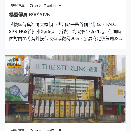
樓盤傳真
2026年08月10日
樓盤傳真 8/8/2026
《樓盤傳真》同大家傾下古洞站一帶首個全新盤，PALO
SPRINGS首批推出65伙，折實平均呎價17,671元，但同時
面對內地將海外投保收益或徵稅20%，發展商定價策略以
及日後整個樓市或均面臨考驗。位於市區的新盤因配套及
交通成熟，信心亦較大，長沙灣叡璟I上載樓書，先推出
507伙，主打兩房戶，為大家拆解樓書。〈業主新睇驗〉
會到東涌擴展區的裕興苑，前臨機場景致，驗收510平方
呎的兩房戶，質素平平但部分分項有喜出望外的表現。
〈設計廊〉的戶主希望新居設計可以自己生活質素為首要
考慮，將新盤單位的交樓標準融入至新設計當中，打造簡
約奶油風。
樓盤傳真
2026年08月03日