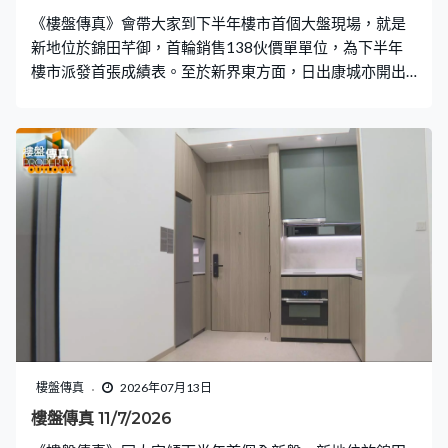
《樓盤傳真》會帶大家到下半年樓市首個大盤現場，就是
新地位於錦田芊御，首輪銷售138伙價單單位，為下半年
樓市派發首張成績表。至於新界東方面，日出康城亦開出
最後一期海瑅灣II，發展商一連兩日上載樓書及開價，首批
推出257伙，折實平均呎價15,770元，比起上期只是輕微
加價1.2%，不過仔細比較單位呎價升幅比均價多。上半年
豪宅市道價量齊升，合共錄得134宗登記買賣，下半年未
必能夠維持。〈業主新睇驗〉會帶大家看維港一線景觀，
逾1,300平方呎的四房戶，是位於啟德天璽·海。樓價7,000
萬元，呎價也逾5萬元，質素可否對得起價錢？〈設計廊〉
的單位是新型居屋，以「開門見廳」設計，有別於之前
「開門見廁」的戶型，設計上可以有甚麼不同玩法呢？單
位更有2隻貓咪居住，設計以及所選用的物料都需要照顧貓
咪的需要。
樓盤傳真
2026年07月13日
樓盤傳真 11/7/2026