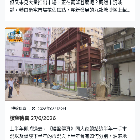
但又未見大量推出市場，正在觀望甚麼呢？既然市況淡
靜，轉由豪宅市場搶佔焦點，麗新發展的九龍塘博峯上載
樓書，有46伙，主打三至四房大戶。另外上半年完結，會
總結一、二手市場的表現。至於賣地市場，有洪水橋片區
用地截標，是首個片區開發土地招標，接獲2份標書，包括
恒地獨資以及中海外、招商局置地、信置等6間發展商合資
投標，面對全新發展模式，發展商會如何「拆招」？〈業
主新睇驗〉會到大圍畢架·金峰驗收約1,000呎的三房貨尾
單位，樓盤自2022年推出，放置數年，發展商的保養工夫
是否足夠呢？〈設計廊〉的主角是來自韓國的一家四口，
居住在直望海景的貝沙灣大宅，希望可以呼應窗外景色，
擁抱大自然。
樓盤傳真
2026年06月29日
樓盤傳真 27/6/2026
上半年即將過去，《樓盤傳真》同大家總結這半年一手市
況以及談談下半年的市況與上半年會有如何分別。油麻地