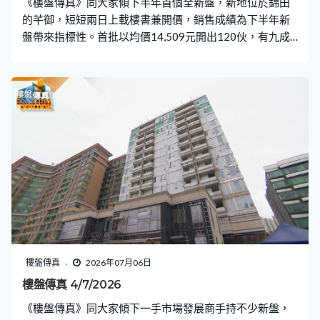
《樓盤傳真》同大家傾下半年首個全新盤，新地位於錦田
的芊御，短短兩日上載樓書兼開價，銷售成績為下半年新
盤帶來指標性。首批以均價14,509元開出120伙，有九成
屬兩房戶，為大家分析這口價值不值得。各間大行也為下
半年香港樓市誕下預測，不少大行都轉為更保守。樓市好
轉，政府推地保守，只推出何文田一幅住宅用地，提供
280伙，發展商亦同樣對強拍重建保守，到底是甚麼原
因？ 〈業主新睇驗〉會與大家到啟德前跑道區驗收天瀧三
房戶，是樓盤較入門的類別。天瀧由6間發展商聯合發展，
交樓質素會否有更大保證呢？ 〈設計廊〉的戶主有一些珍
藏多年的「寶物」，搬入屯門南浪海灣的新居，希望在設
計上可以將這些「寶物」布滿全屋。
樓盤傳真
2026年07月06日
樓盤傳真 4/7/2026
《樓盤傳真》同大家傾下一手市場發展商手持不少新盤，