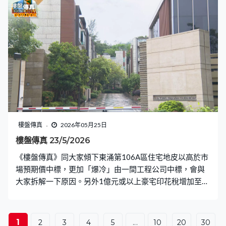
元，呎價高見2.6萬元。滶蘊開盤之際，對於附近二手市場
有何影響？〈業主新睇驗〉再到黃竹坑站上蓋，驗收長實
Blue Coast II，上次驗收第1期時成績高見「9字頭」，今
次的成績可否延續？〈設計廊〉一家四口搬遷至大坑舊樓
一間逾1,000呎的單位，業主喜好北歐簡約風，不過不想只
是單純的北歐風，設計師為他加設特別元素。
樓盤傳真
2026年05月25日
樓盤傳真 23/5/2026
《樓盤傳真》同大家傾下東涌第106A區住宅地皮以高於市
場預期價中標，更加「爆冷」由一間工程公司中標，會與
大家拆解一下原因。另外1億元或以上豪宅印花稅增加至
6.25%已經實施3個月，豪宅市道有沒有影響？〈入屋睇
樓〉會睇豪宅，到元朗屏山參觀一間逾3,400平方呎的放
盤，看看價錢是否值得。〈業主新睇驗〉會在附近驗收
1
2
3
4
5
...
10
20
30