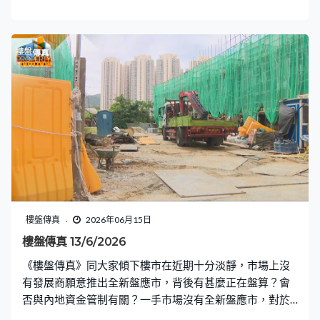
盤應市，不過豪宅市場就反其道而行，成交增加。但寧靜
過後又有一番熱鬧，今個星期新盤排隊登場，準備推出市
場，預料接下來戰場會轉至古洞一帶。〈業主新睇驗〉會
再到啟德的維港．灣畔，今次驗收最新收樓的2B期，驗收
600多呎的三房戶，面積及景觀對比起上次驗收的1B期相
若，順道測試能否經得起近期的風雨考驗。〈設計廊〉的
戶主夫婦選擇在荃灣麗城一帶置業，買入500多呎的三房
戶，希望以日系簡約風設計，但簡約得來又希望與別不
同，而且原則未能符合到二人需求，需要重整間隔。
樓盤傳真
2026年06月15日
樓盤傳真 13/6/2026
《樓盤傳真》同大家傾下樓市在近期十分淡靜，市場上沒
有發展商願意推出全新盤應市，背後有甚麼正在盤算？會
否與內地資金管制有關？一手市場沒有全新盤應市，對於
二手業主而言是否一個好時機賺更多，與大家拆解一下。