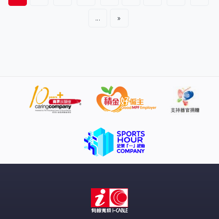
450平方呎的「居屋2023」朗天苑的兩房戶，全屋不少地
方都有所失分。〈設計廊〉到鴨脷洲的凱玥，單位內享有
...
»
海景，不過這片海景只有男戶主一人獨享，一人居住設計
上只需要配合自己。