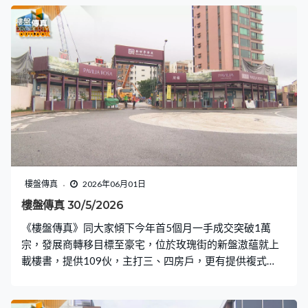
言買樓收租是否仍吸引？〈業主新睇驗〉再到將軍澳日出
康城，今次驗收第12C期GRAND SEASONS，成績對比早
前期數會否有不同？〈設計廊〉到何文田豪宅區，今次戶
主對於物料的質感有要求，原則廳區較為三尖八角，設計
師需要花心思以及改善開則，才可滿足戶主要求。
樓盤傳真
2026年06月01日
樓盤傳真 30/5/2026
《樓盤傳真》同大家傾下今年首5個月一手成交突破1萬
宗，發展商轉移目標至豪宅，位於玫瑰街的新盤滶蘊就上
載樓書，提供109伙，主打三、四房戶，更有提供複式
戶，會與大家分析一下開則。〈入屋睇樓〉會到鄰近的又
一居，參觀一間頂層複式戶1,072呎，業主開價2,888萬