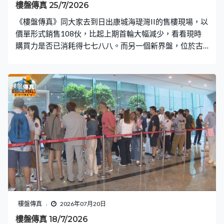
樓盤傳真 25/7/2026
《樓盤傳真》同大家去到日出康城海瑅灣II的售樓現場，以
價單形式銷售108伙，比起上期首輪大幅減少，看看現時
購買力是否已消耗得七七八八。而另一個新界盤，位於古
洞的新盤會德豐地產的PARK SILICON醞釀開盤都一段時
間，終於上載樓書，更是兩期一同推出，合共提供781
伙，作為「開荒牛」將來景觀及配套會是如何？對於業主
而言，銀行提高住宅按揭貸款的現金回贈固然是好事，不
過加現金回贈的背後原因是甚麼，節目會與大家分析一
下。〈設計廊〉的戶主對於生活有自己的想法，希望屋企
既要住得舒適，又要方便，豪花樓價逾15%，440多萬元
設計裝修，將1,400多平方呎的單位打造成柔和現代主義。
樓盤傳真
2026年07月20日
樓盤傳真 18/7/2026