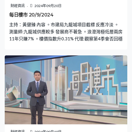
財經資訊
2024年09月20日
每日樓市 20/9/2024
主持：黃健臻 內容 。市建局九龍城項目截標 反應冷淡 。
測量師:九龍城供應較多 發展商不著急 。浪澄灣極低層兩房
11年只賺7% 。樓價指數升0.31% 代理:觀察第4季會否回穩
財經資訊
2024年09月19日