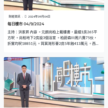
財經資訊
2024年09月04日
每日樓市 04/9/2024
主持：洪家昇 內容 。元朗尚柏上載樓書，最細1房265平
方呎 。尚柏地下2房設3個浴室 。柏蔚森III周六賣75伙，
折實均呎18851元 。筲箕灣形薈2房5年蝕413萬元 。西灣
河鯉景灣2房呎造11411元創3年新低