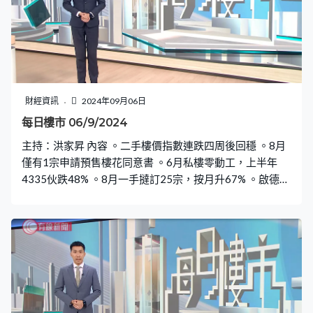
財經資訊
2024年09月06日
每日樓市 06/9/2024
主持：洪家昇 內容 。二手樓價指數連跌四周後回穩 。8月
僅有1宗申請預售樓花同意書 。6月私樓零動工，上半年
4335伙跌48% 。8月一手撻訂25宗，按月升67% 。啟德海
灣50伙開售，截至下午5時沽17伙