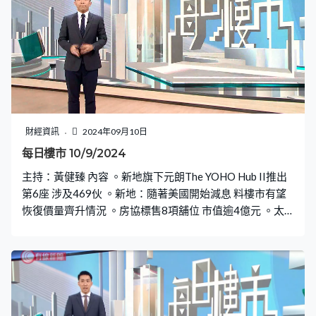
財經資訊
2024年09月10日
每日樓市 10/9/2024
主持：黃健臻 內容 。新地旗下元朗The YOHO Hub II推出
第6座 涉及469伙 。新地：隨著美國開始減息 料樓市有望
恢復價量齊升情況 。房協標售8項舖位 市值逾4億元 。太
湖花園中層三房戶持貨32年 帳面賺近500萬元