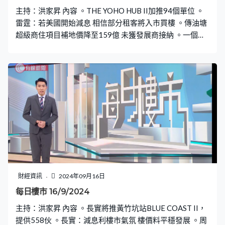
主持：洪家昇 內容 。THE YOHO HUB II加推94個單位 。
雷霆：若美國開始減息 相信部分租客將入市買樓 。傳油塘
超級商住項目補地價降至159億 未獲發展商接納 。一個月
期拆息五連跌見逾一年低位
財經資訊
2024年09月16日
每日樓市 16/9/2024
主持：洪家昇 內容 。長實將推黃竹坑站BLUE COAST II，
提供558伙 。長實：減息利樓市氣氛 樓價料平穩發展 。周