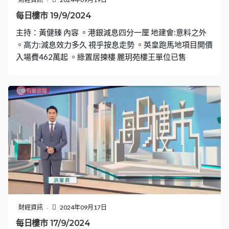
每日樓市 19/9/2024
主持：黃健臻 內容 。港銀減息四分一厘 地建會:意料之外
。高力:減息效力多久 視乎按息走勢 。英皇跑馬地項目開價
入場費462萬起 。綠置居揀樓 麗玥苑樓王單位已售
財經資訊
2024年09月17日
每日樓市 17/9/2024