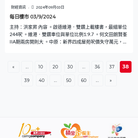
財經資訊
2024年09月03日
每日樓市 03/9/2024
主持：洪家昇 內容 。啟德維港．雙鑽上載樓書，最細單位
244呎 。維港．雙鑽車位與單位比例1:9.7 。何文田朗賢峯
IIA期兩房開則大 。中原：新界四成屋苑呎價失守萬元，荃
威花園僅7367元 。火炭旭禾苑綠表2房呎造11450元破頂
38
«
...
10
20
30
...
36
37
39
40
...
50
60
...
»