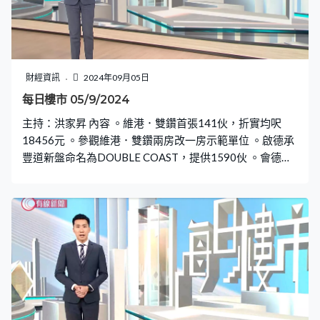
財經資訊
2024年09月05日
每日樓市 05/9/2024
主持：洪家昇 內容 。維港．雙鑽首張141伙，折實均呎
18456元 。參觀維港．雙鑽兩房改一房示範單位 。啟德承
豐道新盤命名為DOUBLE COAST，提供1590伙 。會德
豐：啟德鄰近新盤價錢差異不大，現時是入市時機 。大摩
料受惠減息明年本港樓價反彈5%