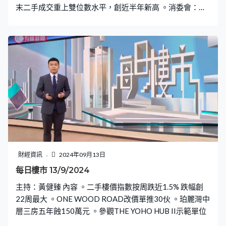
末二手成交重上雙位數水平，創近半年新高 。消委會：有
代理隱瞞物業曾有人墮樓
財經資訊
2024年09月13日
每日樓市 13/9/2024
主持：黃健臻 內容 。二手樓價指數按周跌近1.5% 跌幅創
22周最大 。ONE WOOD ROAD改價單推30伙 。珀麗灣中
層三房五年蝕150萬元 。參觀THE YOHO HUB II示範單位