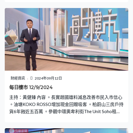
財經資訊
2024年09月12日
每日樓市 12/9/2024
主持：黃健臻 內容 。長實趙國雄料減息改善市民入市信心
。油塘KOKO ROSSO增加現金回贈吸客 。柏蔚山三房戶持
貨6年蝕近五百萬 。參觀中環奧卑利街The Unit Soho租盤
示範單位