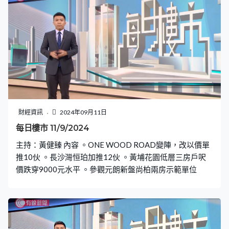
財經資訊
2024年09月11日
每日樓市 11/9/2024
主持：黃健臻 內容 。ONE WOOD ROAD變陣，改以價單
推10伙 。長沙灣恒珀加推12伙 。黃埔花園低層三房戶呎
價跌穿9000元水平 。參觀元朗新盤尚柏兩房示範單位