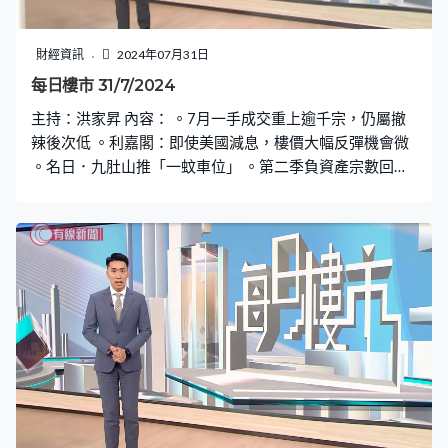
財經資訊
2024年07月31日
每日樓市 31/7/2024
主持：洪家昇 內容： 。7月一手成交重上逾千宗，仍屬撤
辣後次低 。利嘉閣：即使美國減息，樓價大幅反彈機會微
。名日．九肚山推「一蚊車位」 。第二季負資產宗數回落
至30288宗 。施永青：本港經濟穩定，料樓價不會斷崖下
跌