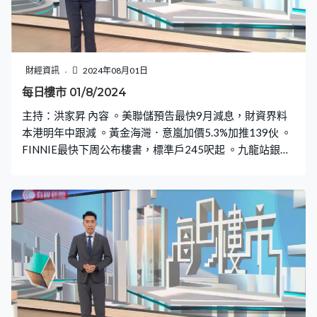
財經資訊
2024年08月01日
每日樓市 01/8/2024
主持：洪家昇 內容 。美聯儲預告最快9月減息，財資界料
本港明年中跟減 。黃金海灣．意嵐加價5.3%加推139伙 。
FINNIE最快下周公布樓書，標準戶245呎起 。九龍站銀主
盤逾15伙，創有紀錄新高 。天璽銀主盤放售2年仍未沽
出，叫價調至5700萬元