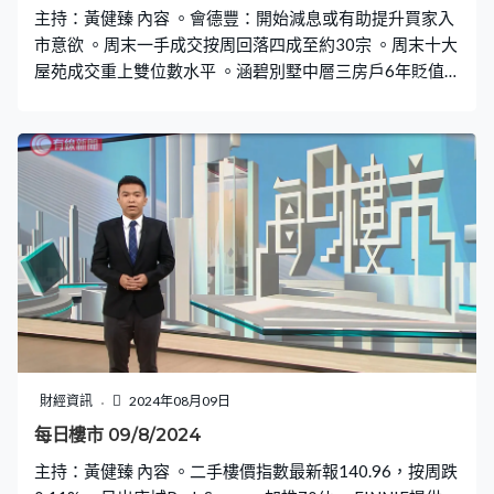
主持：黃健臻 內容 。會德豐：開始減息或有助提升買家入
市意欲 。周末一手成交按周回落四成至約30宗 。周末十大
屋苑成交重上雙位數水平 。涵碧別墅中層三房戶6年貶值
54%
財經資訊
2024年08月09日
每日樓市 09/8/2024
主持：黃健臻 內容 。二手樓價指數最新報140.96，按周跌