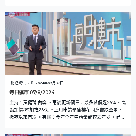
會德豐7.28億底價強拍投得黃竹坑工廈
財經資訊
2024年08月07日
每日樓市 07/8/2024
主持：黃健臻 內容 。雨後更新價單，最多減價近25% 。高
臨加價3%加推26伙 。上月申請預售樓花同意書跌至零，
撤辣以來首次 。美聯：今年全年申請量或較去年少 。尚悅
中層兩房戶11年升值不足一成