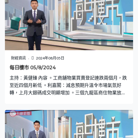
財經資訊
2024年08月05日
每日樓市 05/8/2024
主持：黃健臻 內容 。工商舖物業買賣登記連跌兩個月，跌
至近四個月新低 。利嘉閣：減息預期升溫令市場氣氛好
轉，上月大銀碼成交明顯增加 。三個九龍區商住物業放
售，市值合共約2.6億元 。周末一手成交按周急跌逾6成至
約50宗