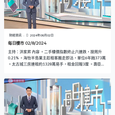
財經資訊
2024年08月02日
每日樓市 02/8/2024
主持：洪家昇 內容 。二手樓價指數終止六連跌，按周升
0.21% 。海怡半島業主趁租客搬走即沽，單位6年蝕373萬
。太古城三房連租約1328萬易手，租金回報3厘 。壽臣山
新盤「南天第」開放獨立屋示範單位