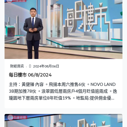
財經資訊
2024年08月06日
每日樓市 06/8/2024
主持：黃健臻 內容 。飛揚本周六推售6伙 。NOVO LAND
3B期加推78伙 。浪翠園低層兩房戶4個月貶值逾兩成 。逸
瓏園地下層兩房單位8年貶值19% 。地監局:提供佣金優惠
不得濫用市場優勢