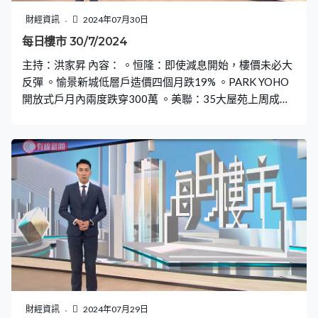
財經資訊
2024年07月30日
每日樓市 30/7/2024
主持：洪家昇 內容： 。恒隆：即使減息開始，樓價未必大
反彈 。愉景新城低層戶造價四個月跌19% 。PARK YOHO
開放式戶月內兩度跌穿300萬 。美聯：35大屋苑上周成交
僅37宗，撤辣以來次低 。將軍澳本月租賃交投至少650宗
財經資訊
2024年07月29日