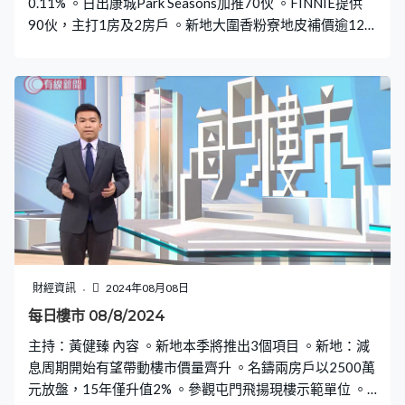
0.11% 。日出康城Park Seasons加推70伙 。FINNIE提供
90伙，主打1房及2房戶 。新地大圍香粉寮地皮補價逾12
億元 。美聯料今年租金升8%
財經資訊
2024年08月08日
每日樓市 08/8/2024
主持：黃健臻 內容 。新地本季將推出3個項目 。新地：減
息周期開始有望帶動樓市價量齊升 。名鑄兩房戶以2500萬
元放盤，15年僅升值2% 。參觀屯門飛揚現樓示範單位 。