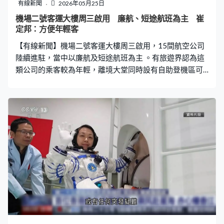
民的記憶，必須承擔後果，呼籲歐洲和美國採取行動。澤
有線新聞
2026年05月25日
連斯基：「切爾諾貝爾博物館為核事故40周年而建，一個
機場二號客運大樓周三啟用 廉航、短途航班為主 崔
月前才完成修復，他們明知是博物館仍發動攻擊，完全是
定邦：方便年輕客
瘋狂。」 外交部大樓輕微受損，是自二戰以來首次。政府
【有線新聞】機場二號客運大樓周三啟用，15間航空公司
總部有玻璃窗破裂，無人受傷。
陸續進駐，當中以廉航及短途航班為主 。有旅遊界認為這
類公司的乘客較為年輕，離境大堂同時設有自助登機區可
以提升整體效率。 旅遊促進會總幹事崔定邦：「它們乘客
的特徵都是很年輕、去很多旅行的朋友，可能年輕人有時
辦理登機手續，早上起不到身、睡晚了，到達機場見到大
排長龍，大家會緊張。在T2這邊自助機數量非常多，我相
信年輕乘客應該對自助登記反而更方便、更好用。 運輸署
稱港鐵機場快綫機場站連接二號客運大樓的月台已經啟
用，城巴及龍運巴士的機場巴士周三起往機場方向新增二
號客運大樓落客站，而往市區及新界方向的路線維持不
變。