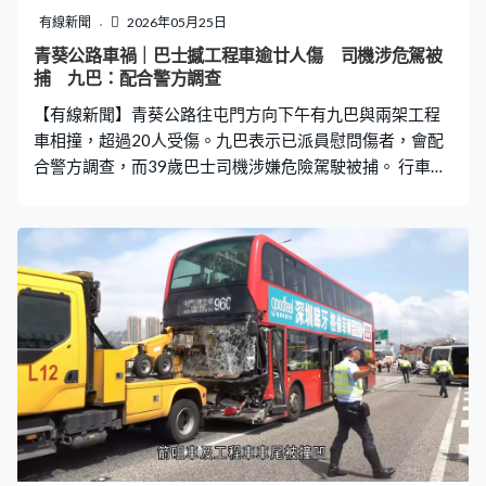
有線新聞
2026年05月25日
青葵公路車禍｜巴士撼工程車逾廿人傷 司機涉危駕被
捕 九巴：配合警方調查
【有線新聞】青葵公路往屯門方向下午有九巴與兩架工程
車相撞，超過20人受傷。九巴表示已派員慰問傷者，會配
合警方調查，而39歲巴士司機涉嫌危險駕駛被捕。 行車記
錄儀拍到事發一刻，涉事960線九巴未有減速，直撞向工
程車車尾。一名職員及時走避，工程車被推到慢線。巴士
繼續向前，再撞向另一輛工程車才停下來。巴士車長一度
被困，車上20多名乘客受傷，在路邊分流。傷勢相對較重
的被抬上擔架，有乘客要用頸箍。有人面部受傷，口、鼻
都有血漬，由救護車送院，傷勢較輕的留在路邊用冰敷傷
處。 連撞兩架工程車的九巴車頭擋風玻璃粉碎，工程車的
吊臂捅穿玻璃，司機位嚴重變形。車廂內有血漬及使用過
的急救物品。首先被撞的箭咀車車尾防護架脫落，被撞至
變型。這塊紅色碎片相信從涉事的九巴上掉下來，而這裡
與九巴最終停下的位置大約有50米距離。 事發在下午約2
時，被撞的工程車當時正在青葵公路處理一宗貨車追撞城