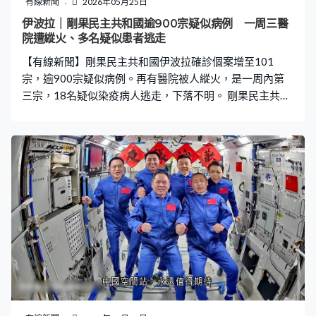
有線新聞
2026年05月25日
伊波拉｜剛果民主共和國逾900宗疑似病例 一周三醫
院遭縱火、多名疑似患者逃走
【有線新聞】剛果民主共和國伊波拉確診個案增至101
宗，逾900宗疑似病例。再有醫院被人縱火，是一周內第
三宗，18名疑似染疫病人逃走，下落不明。 剛果民主共和
國伊波拉疫情持續，世衛指隨着加強疫情應對工作，確診
個案增至約百宗，發現逾900宗疑似病例，主要集中在重
災區、東部伊圖里省，另有約200宗疑似染疫死亡。當局
在街市噴灑消毒藥水，加強社區防疫。 不過實施防疫措施
仍面臨重重難關，伊圖里省一周內再有第三宗針對醫院的
縱火案。襲擊者指控國際援助組織誇大疫情規模，要求醫
護交還兩具染疫死亡的親人遺體，焚燒醫療帳篷並發生槍
戰，18名疑似感染伊波拉的病人逃走，下落不明。 當地亦
有天主教教徒無視政府50人以上的限聚令，到教堂參加彌
撒，神職人員向信眾分發洗手液加強消毒。有人道救援組
織表示，當地政局不穩，加上經常發生暴力衝突，民眾長
年活在惶恐之中，以及當局嚴格管控染疫死者葬禮安排，
令民眾非常不滿疫情防控工作。政府甚至要派遣軍隊和防