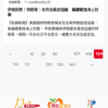
有線新聞
2026年05月25日
伊朗局勢｜特朗普：未完全達成協議 繼續實施海上封
鎖
【有線新聞】美國總統特朗普稱未完全與伊朗達成協議，
會繼續實施海上封鎖。 早前聲稱與伊朗基本達成協議的特
朗普，相隔一天在社交平台發文，稱雙方未完全敲定協
議，強調無人知道協議具體內容，批評某些人對不清楚的
事妄加批評；又說他與伊朗達成的將是好和合適的協議，
有別於奧巴馬政府時期的核協議。他早前指美伊談判正有
109
«
...
10
20
30
...
107
108
序進行，已指示美國代表勿倉促達成協議，因為時間對美
方有利，雙方達成協議前美軍會繼續實施海上封鎖，伊朗
110
111
...
120
130
140
...
»
必須明白不能發展或取得核武。