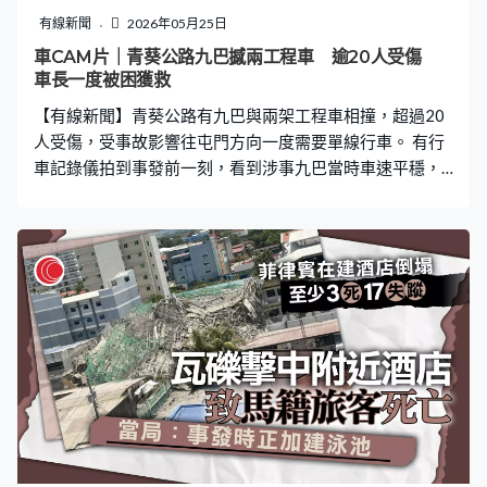
巴的意外。路面四條行車線其中三條一度封閉，約一個多
有線新聞
2026年05月25日
小時後完成清理恢復行車。
車CAM片｜青葵公路九巴撼兩工程車 逾20人受傷
車長一度被困獲救
【有線新聞】青葵公路有九巴與兩架工程車相撞，超過20
人受傷，受事故影響往屯門方向一度需要單線行車。 有行
車記錄儀拍到事發前一刻，看到涉事九巴當時車速平穩，
距離工程車不足三個車位仍然未減速或切線，直撞向工程
車車尾，一名職員及時走避。工程車被推到慢線，巴士繼
續向前行，再撞向另一輛工程才停下來。片段顯示工程車
前方亦停泊一輛貨車及城巴，懷疑工程車事發時正處理另
一宗事故。 涉事的九巴車頭嚴重損毀，擋風玻璃碎裂，司
機位置窗框變形。另一角度看到，巴士車門撞至變形，車
頭機件幾乎外露。車廂內有血跡，亦有口罩及急救手套遺
留在地上。 而首先被撞的工程車車尾防撞欄飛脫，上面的
交通標誌壓扁。多名傷者在路旁接受治理，大部分人輕傷
清醒，情況較嚴重的傷者需要躺卧在擔架上。有人口、頸
有血跡，亦有人要載上頸篐。 受事故影響，青葵公路往屯
門方向有一段慢線及中線暫時封閉，警方拉起封鎖線，又