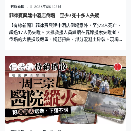
派員在現場協助指揮交通。
有線新聞
2026年05月25日
菲律賓興建中酒店倒塌 至少3死十多人失蹤
【有線新聞】菲律賓興建中酒店倒塌意外，至少3人死亡、
超過17人仍失蹤。 大批救援人員繼續在瓦礫搜索失蹤者，
倒塌的大樓損毀嚴重，鋼筋扭曲、部分混凝土碎裂。現場
是菲律賓北部安赫萊斯市，當局周日凌晨3時接報，一棟正
興建的9層高酒店突然倒塌，多名建築工人走避不及被困。
有瓦礫亦擊中附近酒店，導致一名65歲馬來西亞籍旅客死
亡。 當局指事發時大樓正加建多一層作為泳池，正調查事
故原因。