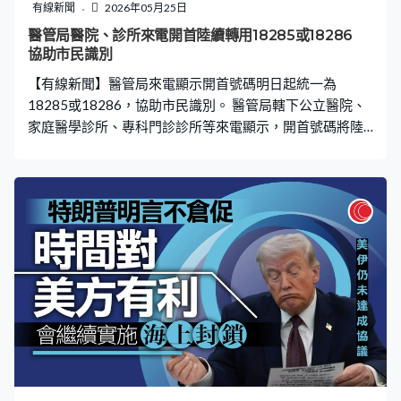
空任務會有幫助。港大工程學院計算與數據科學學院名譽
有線新聞
2026年05月25日
副教授鄒錦沛：「太空船其實就是很大的電腦，我們整個
醫管局醫院、診所來電開首陸續轉用18285或18286
培訓其實很多時要對電腦運算和操作要有深入了解，如果
協助市民識別
以家盈的背景，你說她要操作『天韻相機』，可能未必知
【有線新聞】醫管局來電顯示開首號碼明日起統一為
道裡面很仔細的東西，但你說操作方面或有任何突發疑難
18285或18286，協助市民識別。 醫管局轄下公立醫院、
家庭醫學診所、專科門診診所等來電顯示，開首號碼將陸
續轉用為18285或18286，減少市民因為宣傳電話或擔心
遇上騙案，而錯過來自急症室或病房的緊急來電；如市民
回撥號碼，就只會聽到電話錄音，告知由哪間醫院或診所
打出，有需要職員會再次聯絡。