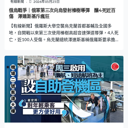
考慮，但需要更多時間決定。宏昌閣住戶馬先生：「不捨
有線新聞
2026年05月25日
得也沒有辦法，都失去了，對不？花錢買了災難回來。看
俄烏戰爭｜俄軍第三次向烏發射榛樹導彈 釀4死近百
看我們會選擇買賣業權還是拿錢。」 宏建、宏昌閣都會開
傷 澤連斯基斥瘋狂
放至周二。
【有線新聞】俄羅斯大舉空襲烏克蘭首都基輔及全國多
地，自開戰以來第三次使用榛樹高超音速彈道導彈，4人死
亡，近100人受傷。烏克蘭總統澤連斯基稱俄羅斯要承擔
後果。 烏克蘭首都基輔有建築被炮火擊中，火勢猛烈，多
座住宅亦遇襲。烏軍稱俄羅斯周六起持續發射90枚導彈，
並出動600架無人機，大規模空襲基輔和南部赫爾松等
地。俄羅斯國防部證實發射榛樹高超音速彈道導彈、伊斯
坎德爾、匕首及鋯石導彈，及多款巡航導彈，報復烏軍早
前攻擊盧甘斯克地區的學校宿舍。聲稱今次目標是烏克蘭
的軍事設施、空軍基地和國防企業， 是戰事爆發以來第三
次向烏克蘭發射榛樹導彈。 烏克蘭指基輔市中心數十座住
宅和學校、藝術博物館、音樂廳、歌劇院及圖書館等嚴重
受損。上月完成修復工程重開、紀念1986年切爾諾貝爾核
事故的切爾諾貝爾博物館亦成為攻擊目標。總統澤連斯基
視察多個遇襲地點，批評俄羅斯正攻擊烏克蘭的歷史和人