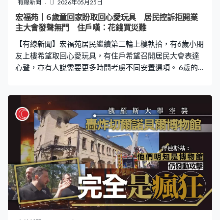
規劃開局之年的首次載人發射任務，神舟飛船在多方面有
有線新聞
2026年05月25日
新升級。中國航天科技集團五院團隊稱神舟二十三號新舷
宏福苑｜6歲童回家盼取回心愛玩具 居民控訴拒開業
窗的防燒蝕玻璃增加至兩層，加上一層艙內保護，舷窗總
主大會發聲無門 住戶嘆：花錢買災難
計擁有三重防燒蝕功能，提升抵禦空間碎片撞擊的防護能
【有線新聞】宏福苑居民繼續第二輪上樓執拾，有6歲小朋
力。飛船儀錶系統亦升級，而下行能力
友上樓希望取回心愛玩具，有住戶希望召開居民大會表達
心聲，亦有人說需要更多時間考慮不同安置選項。 6歲的
Scott這日跟家人一起回到宏福苑，最想取回念念不忘的玩
具。宏建閣住戶Scott：「（記者：相隔多久沒回家？）不
知。（想念家嗎？想回去做甚麼？）拿玩具。（甚麼玩
具？）足球。（為甚麼？）因為我最喜歡玩足球。（多久
沒玩足球了？）很久。（會不捨這個家嗎？）會。」 這日
是繼續是宏建及宏昌閣居民第二輪上樓，不少居民帶上大
背包，有人帶同擔挑，以至紙箱上樓。單位受損不大的住
戶最希望所有東西都能帶下來。宏建閣住戶崔先生：「要
真有捨棄，但捨棄甚麼？如何捨棄？捨棄錢還是捨棄工
作？希望大家都體諒我們宏福苑居民的心情，為何我們這
麼多人、這麼多聲音在說？業主大會又不召開，我們發聲
的渠道又沒有。」 對於政府提出的收購建議，有住戶指會