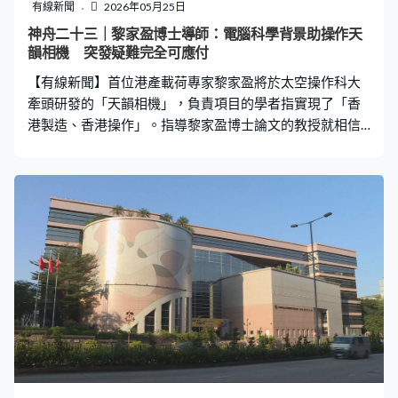
有線新聞
2026年05月25日
神舟二十三｜黎家盈博士導師：電腦科學背景助操作天
韻相機 突發疑難完全可應付
【有線新聞】首位港產載荷專家黎家盈將於太空操作科大
牽頭研發的「天韻相機」，負責項目的學者指實現了「香
港製造、香港操作」。指導黎家盈博士論文的教授就相信
黎家盈的電腦科學背景，有助她在太空操作儀器。 由香港
科大牽頭研製的「天韻相機」，能夠在太空探測溫室氣
體，早前已運抵「天宮」太空站，將由首位港產載荷專家
黎家盈於太空站安裝和操作。領導項目的學者希望激勵更
多年青人參與香港的航天科研。科大土木及環境工程學系
講座教授蘇慧：「我覺得它是實現香港製造、香港操作一
個完整的閉環，我覺得這是表現國家對香港科研能力的高
度肯定，也表明我們香港的科研團隊有能力來製造這種世
界領先的載荷，也有能力培養我們自己世界級的航天人
員，我覺得這會極大推動香港的航天科技發展。」 首位港
產太空人黎家盈鑽研計算機科學，在港大指導她博士論文
的教授說黎家盈為人謹慎小心，加上她的知識背景，對太