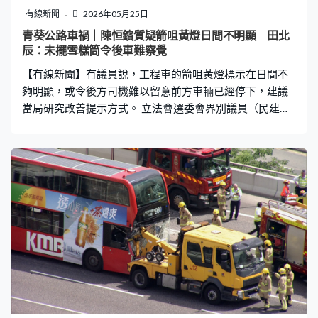
有線新聞
2026年05月25日
青葵公路車禍｜陳恒鑌質疑箭咀黃燈日間不明顯 田北
辰：未擺雪糕筒令後車難察覺
【有線新聞】有議員說，工程車的箭咀黃燈標示在日間不
夠明顯，或令後方司機難以留意前方車輛已經停下，建議
當局研究改善提示方式。 立法會選委會界別議員（民建
聯）陳恒鑌：「今天比較曬，黃燈閃爍在這麼光的情況
下，加上黃燈夠不夠光，令駕駛人士警覺到該車輛是已經
停駛。警車的燈是很明顯的紅藍燈，但工程車很多時都是
黃燈閃爍，是否不足以構成警覺？希望當局與專家研究，
有沒有其他設置可以加入在路面維修車上，令存在感更
強。」 實政圓桌召集人田北辰指，涉事工程車附近未有擺
放雪糕筒，讓後方車輛未能及早知道路況減慢車速，要求
當局徹查。