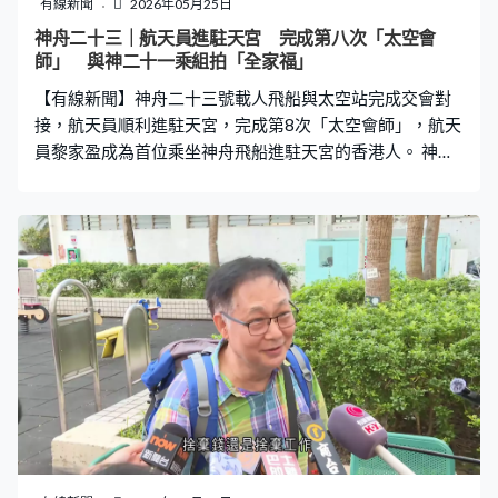
有線新聞
2026年05月25日
暴警察護送遺體和維持葬禮秩序，避免有人搶走遺體，確
神舟二十三｜航天員進駐天宮 完成第八次「太空會
保醫護安全。 因應剛果民主共和國和鄰國烏干達爆發伊波
師」 與神二十一乘組拍「全家福」
拉疫情，中國疾控中心表示，由這些國家及地區的入境人
【有線新聞】神舟二十三號載人飛船與太空站完成交會對
士需要自我健康監測21天，各級
接，航天員順利進駐天宮，完成第8次「太空會師」，航天
員黎家盈成為首位乘坐神舟飛船進駐天宮的香港人。 神舟
二十三號載人飛船進入軌道後，採用自主快速交會對接模
式，於凌晨2時45分成功對接太空站天和核心艙徑向端
口，形成三船三艙組合體，整個過程歷時約3.5小時。3名
航天員朱楊柱、張志遠和來自香港的黎家盈，由飛船返回
艙順利進入軌道艙。 至5時13分，在軌執行任務的神舟二
十一號航天員張陸、武飛、張洪章打開艙門，歡迎神舟二
十三號航天員進駐太空站，完成第8次「太空會師」，亦是
天宮首次有香港航天員進駐。兩個航天員乘組拍下全家
福，向全國人民報平安。 「築夢天宮，接續奮鬥，中國空
間站，永遠值得期待。」六名航天員將在太空站進行在軌
輪換，神舟二十三號其中一名航天員將在太空執行為期一
年的在軌駐留試驗。 今次是中國載人航天工程進入十五五