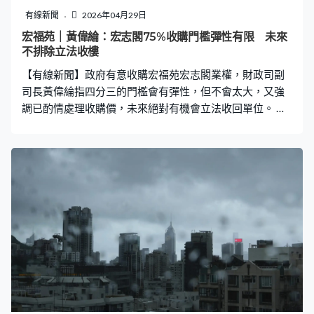
有線新聞
2026年04月29日
宏福苑｜黃偉綸：宏志閣75%收購門檻彈性有限 未來
不排除立法收樓
【有線新聞】政府有意收購宏福苑宏志閣業權，財政司副
司長黃偉綸指四分三的門檻會有彈性，但不會太大，又強
調已酌情處理收購價，未來絕對有機會立法收回單位。 宏
志閣有機會納入政府收購業權方案，門檻要四分之三或以
上業主在6月底前簽署文件。當局解釋，是基於接觸到77%
業主初步表達希望政府收購，強調收購業權需高度共識，
會否酌情降低門檻要視乎個別情況。 財政司副司長黃偉
綸：「任何劃線總有線之上及線之下，這是必然的。就算
再劃低些，74%或73%，這點沒有分別。如果有業主朋友
趕回來簽署，不在香港但飛機延誤了，是否真的差一個都
不可以考慮呢？我不會說得這麼絕情，但我會說如果有彈
性都會個別看，有彈性但不會大。」 如果業主不接受方
案，當局不排除下階段以立法手段收回單位。黃偉綸形容
機會絕對存在，但與社會及立法會討論需時，亦可能會受
司法覆核挑戰，估計最快要下年才進行，不想過早揣測補