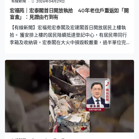
有線新聞
2026年04月29日
力德：「我們會確保不會說英語的客人有機會透過翻譯與
宏福苑｜宏泰閣首日開放執拾 40年老住戶重返如「開
小白交流，翻譯人員會在場翻譯，這樣他們就能聽懂小白
盲盒」：見證由冇到有
在說甚麼，小白還在努力學習廣東話。但在他學習期間，
【有線新聞】宏福苑宏泰閣及宏建閣首日開放居民上樓執
我們會確保有工作人員照顧會說普通話
拾。 獲安排上樓的居民陸續抵達登記中心，有居民帶同行
李箱及收納袋。宏泰閣在大火中損毀較嚴重，過半單位完
全焚毀，82人罹難，將開放六日，每日開放約五層。宏建
閣損毀較少，分三日開放。有居住宏福苑四十多年的居民
稱，會懷念單位，但沒有辦法下都要轉換新環境。 宏泰閣
住戶廖先生：「只有收過一張門口相片，裡面沒有。所以
現在開盲盒，回去看看拿得幾多得幾多。很多物品想拿，
始終住了40多年。我們是1983年第一批入伙住到現在，心
情忐忑，（見證）由無到有，我入伙時沒有街市。」 宏建
閣住戶林先生：「想事件快點完結，因為都耗了半年。想
快點取回東西回家，其實都很懷念單位，但也沒有辦法。
都燒成這樣，逼着要搬屋。（是否一個道別？）當轉換新
環境，都住了四十多年。」