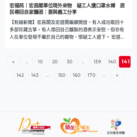
主接受收購，政府將不再作安排。黃偉綸：「政府不再介
宏福苑｜宏昌閣單位現外來物 疑工人遺口罩水樽 居
入本身都有的安排，麥美娟局長亦多次說明，合安亦嘗試
民尋回自家釀酒：要與義工分享
處理很多問題，但似乎落實做都遇到很多困難，以及維修
【有線新聞】宏昌閣及宏道閣繼續開放，有人成功取回十
費用相當高，這些也是客
多部珍藏古箏，有人尋回自己釀製的酒表示安慰，但亦有
人在單位發現不屬於自己的雜物，懷疑工人遺下。 宏道閣
及宏昌閣居民繼續上樓執拾，有宏道閣居民單位收藏數十
個古箏，今次成功帶走部分離開，亦有人尋回自己釀製的
酒。宏道閣住戶鄧先生：「自己釀的荔枝酒，有位熱心義
141
«
...
10
20
30
...
139
140
工幫忙，我問他拿不拿好，無所謂。他說最後拿到就拿，
都是最後才拿，說之後拿下來和他分享。有套不鏽鋼煲原
142
143
...
150
160
170
...
»
本打算拿的，但廚房情況不理想，沒有時間、精力尋
找。」 有居民指單位損毀不算嚴重，但三小時收拾時間不
夠。宏道閣住戶雷先生：「有價值的古董、玩具取不完，
希望再有下一次。斷捨離，不拿這麼多東西，取不完。」
宏道閣住戶盧小姐：「媽媽差點想整間屋搬走，但這是無
可能的事情，所以取回一些具紀念性的物品。我們的出世
紙、爸爸以前的單鏡、婆婆、公公留下來的物件，盡量取
回。」 這日開放的還有損毀較嚴重的宏昌閣，有居民進入