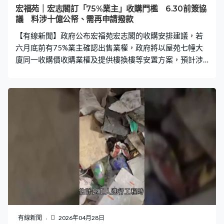
鐲，希望可以再次上樓。宏道閣住戶朱先生：「收拾都需
宏福苑｜宏志閣訂「75%業主」收購門檻 6.30前簽協
要時間，隨時都懷念，這輩子都不會忘記。與太太在這裏
議 料涉十億公帑、需再申請撥款
生活很愉快，幾乎每件事都一起做，現在就沒有這個機
【有線新聞】政府公布宏福苑宏志閣的收購安排建議，若
會。」 星期三開始宏泰閣及宏建閣居民上樓，其中宏
六月底前有75%業主確認出售業權，政府將以屋苑七幢大
廈同一收購價收購業權及提供樓換樓等安置方案，預計涉
及10億元。 宏志閣是唯一沒有受到大火波及，上次收購及
安置方案沒有包括在內，政府稱初步接觸99%業主，77%
表達希望政府收購，若6月30日前有超過四分三簽署確認
出售業權，政府會以屋苑七幢大廈同一收購價，即未補地
價每呎8,000元，已補地價10,500元收購宏志閣業權，並
提供樓換樓等安置方案，預計涉及10億公帑。 財政司副司
長黃偉綸：「如果收到不少於75%宏志閣業權，對於日後
工作，包括透過法例、處理收回業權都有幫助，當然要強
調是下一階段事情，現時是專注你情我願方式，我們審視
過援助基金無法再出多些錢，因為近期隨事件過去一段時
間沒有新的捐款，因此動用公帑是合適。」 政府稱宏志閣
面對可能要承擔巨額維修費以及日後修訂地契公契等問
題，提出收購顧及情、理、法，若限期屆滿，沒有足夠業
有線新聞
2026年04月28日