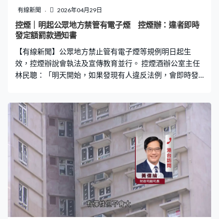
有線新聞
2026年04月29日
控煙｜明起公眾地方禁管有電子煙 控煙辦：違者即時
發定額罰款通知書
【有線新聞】公眾地方禁止管有電子煙等規例明日起生
效，控煙辦說會執法及宣傳教育並行。 控煙酒辦公室主任
林民聰：「明天開始，如果發現有人違反法例，會即時發
出定額罰款通知書。於法例實施初期，也會加密高調巡查
以及巡查時會做宣傳工作，目的希望透過除了執法加強阻
嚇力，同時希望令市民對新法例熟悉程度增加。希望透過
這些措施和宣傳市民會配合，一起建造健康社會。」