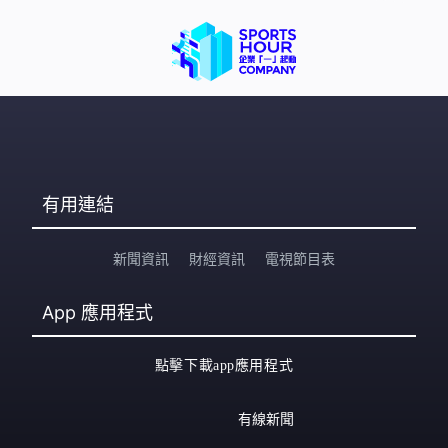
單位後發現堆滿雜物，有部分不屬於自己的物品，亦有口
罩、食物、水樽等，估計是工人進行工程時遺留的物品。
星期三開始宏泰閣及宏建閣居民上樓，其中宏泰閣在大火
中過半單位完全焚毀，將分六日上樓，每日開放約5
有用連結
新聞資訊
財經資訊
電視節目表
App
應用程式
點擊下載app應用程式
有線新聞