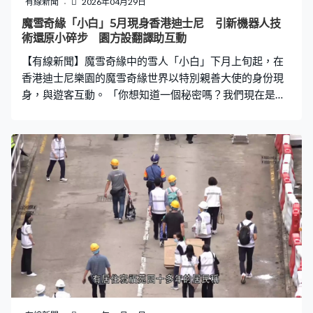
有線新聞
2026年04月29日
魔雪奇緣「小白」5月現身香港迪士尼 引新機器人技
術還原小碎步 園方設翻譯助互動
【有線新聞】魔雪奇緣中的雪人「小白」下月上旬起，在
香港迪士尼樂園的魔雪奇緣世界以特別親善大使的身份現
身，與遊客互動。 「你想知道一個秘密嗎？我們現在是朋
友了。」踏著招牌的小碎步，這個不足半個人高的雪人小
白在魔雪奇緣電影中喜愛交朋友，艾莎、安娜、阿克以及
馴鹿小斯都是他的朋友。小白希望跟每個人做朋友的性
格，「戲裡戲外」都一樣。 華特迪士尼幻想工程研發部門
透過運用強化學習科技的新一代機械人技術，使小白可以
自由走動或與遊客互動。華特迪士尼幻想工程首席研發工
程師Dawson Dill：「我們希望保留電影中小白形象的真實
性和特點，我們與華特迪士尼動畫工作室，甚至電影中的
英文配音員喬許蓋德合作，結合新的機器人技術和強化學
習，還原小白在電影中的形象，我們希望他能像電影裡走
出來一樣。」 在阿德爾居民的陪同下，小白會不定時於阿
德爾森林以特別親善大使的身份現身，但樂園指小白目前
未能以廣東話對答。香港迪士尼樂園度假區營運副總裁祈