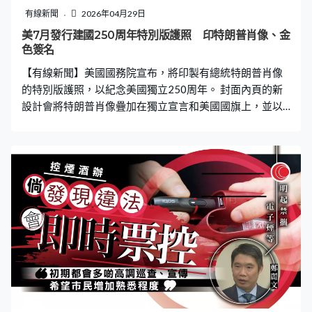
有線新聞
2026年04月29日
美7月發行建國250周年特別版護照 印特朗普肖像、金
色簽名
【有線新聞】美國國務院宣布，將印製有總統特朗普肖像
的特別版護照，以紀念美國獨立250周年。 封面內頁的新
設計會將特朗普肖像疊加在獨立宣言和美國國旗上，並以
金色字體印上他的簽名，護照封底則印有美國開國元勳在
1776年簽署獨立宣言的畫作。 特別版護照將於7月發行，
但未公布發行的數量。特朗普自再次入主白宮後，已在多
個設施和文件加上個人名字，包括慶祝美國獨立250週年
的紀念幣和甘迺迪中心等。