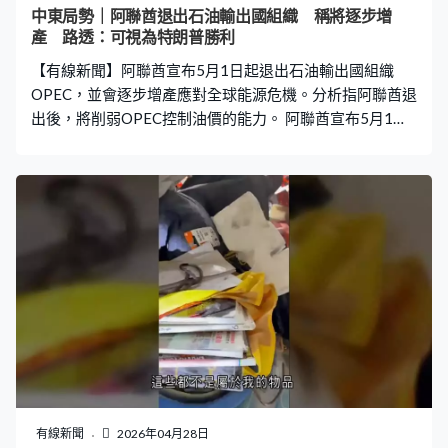
中東局勢｜阿聯酋退出石油輸出國組織 稱將逐步增
產 路透：可視為特朗普勝利
【有線新聞】阿聯酋宣布5月1日起退出石油輸出國組織
OPEC，並會逐步增產應對全球能源危機。分析指阿聯酋退
出後，將削弱OPEC控制油價的能力。 阿聯酋宣布5月1日
起退出石油輸出國組織OPEC及它的擴大聯盟OPEC+，指
這個決定反映阿聯酋的長期戰略和經濟願景，以及不斷變
化的能源格局，當中包括加快投資國內能源生產，退出後
將根據市場狀況，以漸進和審慎方式增產。阿聯酋能源大
臣表示因應霍爾木茲海峽局勢，全球石油戰略儲備大跌，
現在退出OPEC屬正確時機，今後將有更多彈性應對全球對
石油產品的需求，又稱退出前未有與沙特阿拉伯商討。 阿
聯酋自1967年加入以沙特為首的OPEC，是組織內僅次於
沙特和伊拉克的第三大產油國。阿聯酋退出後，組織將只
有個11個成員國。OPEC過往透過集體增產或減產影響價
格，阿聯酋近年來已就產量配額太低表達不滿，認為無法
自由地出售石油。早前除了受到另一OPEC成員伊朗以導彈
和無人機空襲外，亦因伊朗封鎖霍爾木茲海峽，令阿聯酋
有線新聞
2026年04月28日