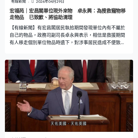
有線新聞
2026年04月29日
宏福苑｜宏昌閣單位現外來物 卓永興：為搜救寵物移
走物品 已致歉、將協助清理
【有線新聞】有宏昌閣居民執拾期間發現單位內有不屬於
自己的物品，政務司副司長卓永興表示，相信是救援期間
有人移走個別單位物品時遺下，對涉事居民造成不便致
歉。 卓永興：「我們初步了解，在救援期間，隔壁有單位
有寵物不見了，所以要協助尋找。裡面一些個人物品拿了
出來擺放在公眾地方。對於有雜物在昨天（周二）那位住
戶中找到，我們覺得這個情況不好，已經向有關居民致
歉。該戶主已經與警方接觸，相關部門已經聯絡他，這幾
天會協助他清理單位，亦都協助他找找有沒有財物在裡面
可以尋回。」