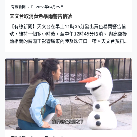
償會否與收購價有分別。黃偉綸：「因為那是另一個系
有線新聞
2026年04月29日
統，我們不是說買賣，我們是說補償。如果今天我們跟他
天文台取消黃色暴雨警告信號
收購，價錢是遠高於宏福苑受災前價錢，目前來說我們的
【有線新聞】天文台在早上11時35分發出黃色暴雨警告信
收購價『情』的成份很高，符合基本法的補償，未必再有
號，維持一個多小時後，至中午12時45分取消。 與高空擾
所謂『情』的成份這麼重。」 對於有居民要求
動相關的雷雨正影響廣東內陸及珠江口一帶。天文台預料
本港今日大致多雲，間中有驟雨及幾陣狂風雷暴。早上短
暫時間有陽光，吹輕微至和緩偏南風，下午雨勢有時頗
大。 此外，位於廣東北部的冷鋒正逐漸向南移動，預料會
在下午稍後橫過沿岸地區，本港漸轉吹和緩至清勁偏北
風，市區氣溫下降至午夜最低約21度，新界再低一兩度。
預料未來一兩日氣溫稍為下降，同時隨著高空擾動遠離，
該區驟雨減少。 而一道低壓槽會在周末至下周初影響華
南，該區天氣漸轉不穩定。