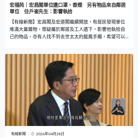
出口石油的能力嚴重受限制，動搖國家的經濟根基。 有能
宏福苑｜宏昌閣單位遺口罩、香煙 另有物品來自鄰居
源專家的分析指出，阿聯酋退出可被視為OPEC開始步向終
單位 住戶崔先生：影響執拾
結，可能引發其他成員退出，沙特將難以維持其他成員的
【有線新聞】宏昌閣及宏道閣繼續開放，有居民發現單位
團結，需
堆滿大量雜物，懷疑屬於鄰居及工人遺下，影響他執拾自
己的物品，亦有人找不到去世太太的龍鳳手鐲，希望可以
再次上樓。 損毀較嚴重的宏昌閣有居民進入單位後，發現
客廳、睡房都堆滿雜物，包括口罩、香煙包裝、食物、水
樽等，估計是有人遺下。宏昌閣住戶崔先生：「這些都不
是屬於我的物品，有些寫著其他人的名字，相信是來自隔
壁單位，隔壁單位要尋找自己物品時，究竟知不知道自己
的物品在我的單位。我的單位內的物品雖然已經化為灰
燼，但因為這些物品覆蓋的緣故，已經找不到，現在我是
進入不到單位內的區域，例如客廳。」 曾在聽證會作供的
蘇曉峯父母在宏昌閣罹難，殉職消防員何偉豪當日接獲通
知救援父母，這日帶同鮮花回到父母單位，放上心意卡悼
念，感謝這個家為他們遮風擋雨幾十年，亦答謝父母養育
之恩。 有宏道閣住戶的太太在單位因吸入濃煙死亡，重返
單位希望取回太太生前的物品，但找不到與太太的龍鳳手
有線新聞
2026年04月28日