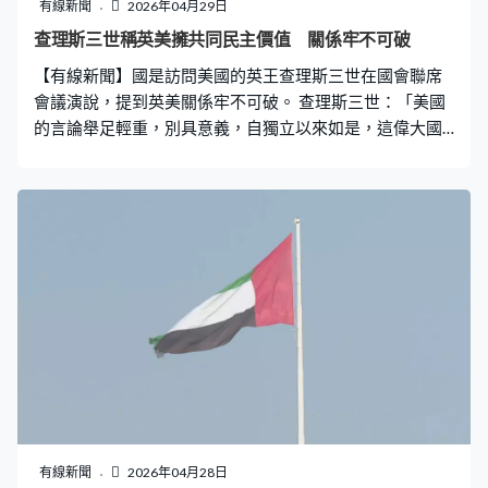
有線新聞
2026年04月29日
查理斯三世稱英美擁共同民主價值 關係牢不可破
【有線新聞】國是訪問美國的英王查理斯三世在國會聯席
會議演說，提到英美關係牢不可破。 查理斯三世：「美國
的言論舉足輕重，別具意義，自獨立以來如是，這偉大國
家的行動顯得格外重要。美國獨立250年這日子，願我們
兩國再次為彼此無私奉獻，造福兩國和全球人民，天佑美
國，天佑英國。」 查理斯三世稱英美擁有共同民主價值，
兩國的血緣和身份聯繫是無價和永恒，無法代替及牢不可
破，呼籲繼續與歐洲、英聯邦國家及世界各地的盟友捍衛
共同價值觀。 他又提及早前發生的白宮記者協會晚宴槍擊
案，指暴力行為永遠不會得逞，無論有甚麼分歧都要團結
捍衛民主，保護人民免受傷害。
有線新聞
2026年04月28日