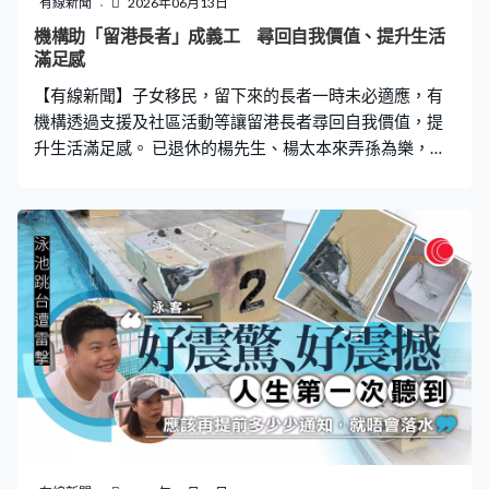
有線新聞
2026年06月13日
機構助「留港長者」成義工 尋回自我價值、提升生活
滿足感
【有線新聞】子女移民，留下來的長者一時未必適應，有
機構透過支援及社區活動等讓留港長者尋回自我價值，提
升生活滿足感。 已退休的楊先生、楊太本來弄孫為樂，但
兒子一家於2021年移民英國，兩人一時適應不了，楊先生
更因此患上焦慮症。楊先生：「我不相信我兒子可以獨立
處理到，因為我以為他還未長大。我是退休，又老了，因
為他移民的時候我已70歲，我又沒有能力，我又能說些甚
麼。」 牽掛移民兒女的長者不止楊先生一個，有機構專門
服務這些「留港長者」，近年先後進行三次調查，發現這
些長者的孤獨感、抑鬱情況有改善，但隨着年紀漸長以及
少子化趨勢，社會孤立風險回升，不少受訪長者是「零留
港子女」狀態。香港基督教服務處「樂暉傲創」主任林漢
煒：「正因沒有了這個家庭角色，他們的重心很空虛、需
要被填補，我們幫他們找回社區的另一角色，就是（成
為）我們的導師，或幫助整個社區另一些服務。我們覺得
這個幫助他們找回自我價值和生活的滿意度。」 機構推出