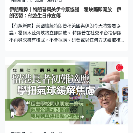
有線新聞
2026年06月14日
將來會在中下游，包括在航天產業方面籌劃新布局。孫
伊朗局勢｜特朗普稱美伊今簽協議 霍峽隨即開放 伊
東：「香港作為一個金融中心，國際服務、國際化交往非
朗否認：他為生日作宣傳
常成熟，可以幫助我們國家的一些航天科技產業走出去。
【有線新聞】美國總統特朗普稱美國與伊朗今天將簽署協
另外香港可以利用數據港優勢、開放的優勢，可以協助國
議，霍爾木茲海峽將立即開放。 特朗普在社交平台指伊朗
家及
不再尋求擁有核武，不會採購、研發或以任何方式獲取核
武，雙方簽署協議後，霍爾木茲海峽將立即開放。局勢平
穩後，美國將取出深藏地底的濃縮鈾，稀釋並銷毀，不論
在伊朗境內抑或美國本土，期望能迅速和順利推進，否則
會動用最終方案。 伊朗革命衛隊否認，強調談判代表仍未
敲定備忘錄內容，認為特朗普安排周日即他生日當天簽署
協議，可能試圖轉化為個人宣傳活動。