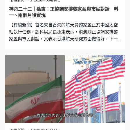
有線新聞
2026年06月14日
神舟二十三｜孫東：正協調安排黎家盈與市民對話 料
一、兩個月後實現
【有線新聞】首名來自香港的航天員黎家盈正於中國太空
站執行任務，創科局局長孫東表示，港澳辦正協調安排黎
家盈與市民對話，又表示香港航天研究方面做得好，下一
步會運用國際金融中心優勢，將國家航天產業「走出
去」。 香港人上太空，黎家盈是第一位。創新科技及工業
局局長孫東表示，招募時沒想到有百多人報名，對黎家盈
第一印象是謙虛，普通話亦進步得很快。至於市民大眾有
沒有機會與她來一場「天地對話」，孫東表示很快可以實
現，「我們現在正在港澳辦的協調下，與國家載人航天辦
公室積極協調，爭取在不久將來（一兩個星期？）沒有，
一兩個月以後差不多吧。社會各界反響非常熱烈，原來我
們說主要是青年、學生，後來接到大量的反饋，說我們社
會、青年、制服團體，包括她的同事，都想在地面上跟她
通話，所以下一步我們在加緊協調。」 孫東表示香港在航
天發展方面處於起步階段，大學有很多航天人才，對月
球、火星的研究亦做了大量工作，形容上游發展做得好，