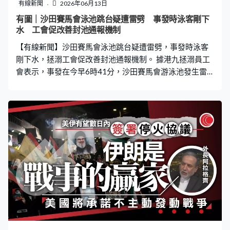
客若烏雲密佈、聽見泳池廣播應立即上水。 康文署表示已
有線新聞
2026年06月13日
通知工務部門盡快跟進維修事宜，在完成維修及安全情況
有圖｜沙田賽馬會泳池跳台疑遭雷劈 事發時泳客剛下
下，泳池才會重新開放。
水 工會促改善封池通報機制
【有線新聞】沙田賽馬會泳池跳台疑遭雷劈，事發時泳客
剛下水，拯溺工會促改善封池通報機制。 據港九拯溺員工
會表示，事發在今早6時41分，沙田賽馬會游泳池發生雷
電擊中跳水台事件。泳池於6時30分正式開放，當時已有
不少泳客陸續進場，更有少量人士剛剛下水，池面突然一
下閃電及震耳雷響聲，嚇得所有人都呆了，過後發現池邊
起跳台被擊中，指今次事件所幸無人受傷，實在萬幸。 工
會呼籲市民聽到雷響、看見烏雲閃電，就算尚未收到天文
台雷暴警告，都要立即遠離泳池、海灘、河澗等所有水
域；當雷暴警告生效時，必須馬上離開池區，移步到室內
安全地方暫避，勿抱僥倖心態繼續落水逗留。