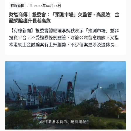
有線新聞
2026年06月14日
財智商傳｜投委會：「預測市場」欠監管、高風險 金
融網騙趨升長者高危
【有線新聞】投委會總經理李婉秋表示「預測市場」並非
投資平台，不受證券條例監管，呼籲公眾留意風險。又指
本港網上金融騙案有上升趨勢，不少個案更涉及退休長
者。 「預測市場」在全球快速冒起，有人形容當中的買賣
模式其實是以「金融」做包裝的賭場。證監會旗下投資者
及理財教育委員會早前亦曾公開發文，指相關交易有可能
涉及非法賭博。投資者及理財教育委員會總經理李婉秋：
「雖然它稱為市場，但它不是一個真正的投資市場，我再
重申，預測市場不是投資產品，這類投機活動絕對不屬於
證監會條例所規範及保障。」 投委會總經理李婉秋接受本
台《財智．商傳》訪問時指，預測市場大部分在海外註
冊，當中的交收模式存有風險，容易出現追討無門的情
況，「它們很多時將交收金錢等方面轉到區塊鏈上去中心
化，萬一有甚麼事發生的時候，你要追溯那些錢的來源或
去向其實有相當大的困難。」 網上投資騙案方面，她表示