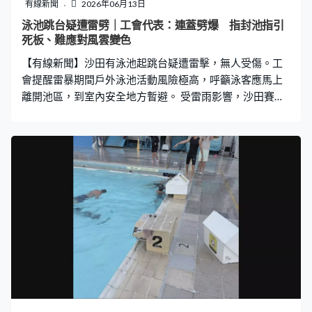
權的決定，我們希望能夠在一個適當的場合，一個公開公
有線新聞
2026年06月13日
正、透明的情況下蒐集相關訊息資料。」 民政事務總署表
泳池跳台疑遭雷劈｜工會代表：連蓋劈爆 指封池指引
示相信合安會竭盡所能，在保障業主權益下開會，署方及
死板、難應對風雲變色
地區民政事務處會提供適切的協助。
【有線新聞】沙田有泳池起跳台疑遭雷擊，無人受傷。工
會提醒雷暴期間戶外泳池活動風險極高，呼籲泳客應馬上
離開池區，到室內安全地方暫避。 受雷雨影響，沙田賽馬
會游泳池有起跳台懷疑被雷擊中，跳台邊角石屎碎裂，當
時有人游泳，事件中無人受傷。港九拯溺員工會副理事長
胡啟榮：「據我所知，當時都有過百人在泳池場地內，大
概六時四十一分左右都有雷暴警告，主管都有上來了解一
下情況、天氣。突然閃一閃，跳台的蓋，本身蓋是覆蓋跳
台的，平日有比賽才會揭開，它就被雷擊中爆開。」事件
發生後泳池主池須進行緊急維修，一度封閉。 胡啟榮認為
事件反映有必要改善封池通報機制，「五公里就五公里，
十公里就十公里，這個指引其實很死板。風雲變色，可能
有些打石湖風，明明天朗氣清，半小時就狂風暴雨，最近
都經常發生，大概15分鐘已經過了，主管看定雷雨雲已經
過了，但是我們生命暴露在非常危險之中。」他又提醒泳