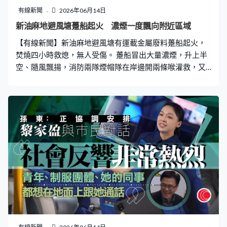
近年有上升趨勢，當中以逾60歲手持大量退休金或積蓄的
有線新聞
2026年06月14日
退休長者最高危。李婉秋：「那些教育程度愈高，平均損
新油麻地避風塘躉船起火 濃煙一度飄向附近區域
失金額就愈高，具投資經驗長者的損失人均損失大約105
【有線新聞】新油麻地避風塘有運載金屬廢料躉船起火，
萬元，相較沒有投資經驗的損失更高，沒有投資經驗的人
焚燒四小時救熄，無人受傷。 躉船冒出大量濃煙，升上半
均大約54萬元。」 證券無紙化11月推行，投資
空、隨風飄揚，消防兩隊煙帽隊在岸邊開兩條喉灌救，又
升起雲梯射水，同時派出多艘滅火輪及接載潛水員的小艇
到場配合，靠近躉船開喉灌救。 凌晨四時許，運載大量回
收金屬躉船突然起火，面積大約15米乘5米，濃煙一度飄
向附近區域。消防處提醒市民，如受到隨風飄散的煙霧和
異味影響，關閉門窗及保持鎮定，火警在上午八時許救
熄。