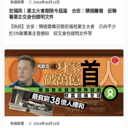
除收取通航費用。 據報美國副總統萬斯和伊朗議會議長卡
有線新聞
2026年06月13日
利巴夫最快可能周日在瑞士日內瓦簽署諒解備忘錄，美伊
宏福苑｜業主大會期限今屆滿 合安：積極籌備 促聯
之後隨即展開為期60天技術談判，雙方將會就濃縮鈾上的
署業主交身份證明文件
分歧進行談判。德黑蘭對濃縮鈾庫存的立場依然不變，唯
【快訊】合安：積極籌備召開宏福苑業主大會 已向不少
一可接受方式是在伊朗境內稀釋，而非轉移至境外。
於5%聯署業主發通知 促交身份證明文件等
有線新聞
2026年06月13日