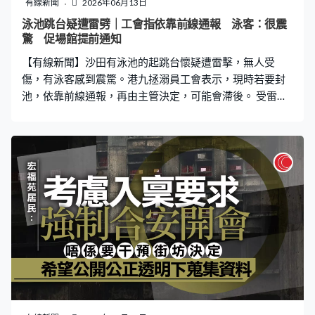
有線新聞
2026年06月13日
計劃幫助受助者成為義工，提升他們生活滿足感。楊太：
泳池跳台疑遭雷劈｜工會指依靠前線通報 泳客：很震
「像我丈夫學了扭氣球，他去學校和小朋友一起玩，帶活
驚 促場館提前通知
動、一起扭氣球。我見到他完成了這個服務後，回家講了3
【有線新聞】沙田有泳池的起跳台懷疑遭雷擊，無人受
小時活動過程，我見到他真的是『眼淚在心
傷，有泳客感到震驚。港九拯溺員工會表示，現時若要封
池，依靠前線通報，再由主管決定，可能會滯後。 受雷雨
影響，沙田賽馬會游泳池清晨有起跳台懷疑被雷擊中，跳
台邊角石屎碎裂。事件中無人受傷，但當時池內有人游
泳，有泳客知悉事件後都感到驚訝。曾先生：「很震驚、
很震撼，人生第一次聽到游泳池跳台可以被雷擊中，我真
的沒想到。」李小姐：「我覺得應該再提前多點（通
知），例如一些泳客像我們剛剛來到已經開始下雨，其實
可能未必立即行雷，但下雨通常都會行雷，早一點、如10
分鐘左右泳客就不會下水或入場。」事件發生後，泳池主
池須進行緊急維修。 現時康文署轄下泳池即使有雷暴警告
都不會立即關閉，依靠前線職員通報現場情況，再由主管
決定是否封池。有工會認為做法可能會延誤決定，未能跟
上天氣變化。港九拯溺員工會副理事長胡啟榮：「五公里