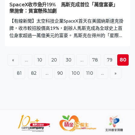
SpaceX收巿急升19% 馬斯克成首位「萬億富豪」
樂施會：貧富懸殊加劇
【有線新聞】太空科技企業SpaceX首天在美國納斯達克掛
牌，收巿較招股價高19%，創辦人馬斯克成為全球史上首
位身家超過一萬億美元的富豪。 馬斯克在得州的「星際基
地」總部和紐約華爾街連線，見證公司上市，他稱對這間
起初只在加州一個貨倉成立的小公司，如今打破全球歷來
最高集資紀錄，感到難以置信。馬斯克：「我曾認為
80
«
...
10
20
30
...
78
79
SpaceX只有少於一成機會成功，事實上，我曾對人明言可
能會失敗，但也要去嘗試，因為大家都知如我們不去嘗試
81
82
...
90
100
110
...
»
建立新企業進入太空領域，我們便永不能成為真正的太空
文明 。」 馬斯克同時擁有電動車製造商Tesla等大企業，本
身已是世界首富，而受惠於SpaceX股價，淨資產進一步增
至1萬1000億美元。SpaceX首日掛牌股價向好，開盤價
150美元，較招股價135美元高11%，收報160.95美元，
較招股價高19%，市值達2萬1,000億美元，僅次亞馬遜和
微軟等大型科企。 首位「萬億富豪」的誕生亦標誌著全球
貧富懸殊加劇，樂施會指馬斯克一人的身家超過全球最貧