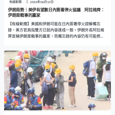
有線新聞
2026年06月13日
伊朗局勢｜美伊有望數日內簽署停火協議 阿拉格齊：
伊朗是戰事的贏家
【有線新聞】美國和伊朗可能在日內簽署停火諒解備忘
錄，美方官員指雙方已就內容達成一致。伊朗外長阿拉格
齊宣稱伊朗是戰事的贏家，而備忘錄的內容仍有可能修
改。 美國和伊朗近日一度接近重燃戰火，不過持續的和談
終於有突破，伊朗外長阿拉格齊在社交平台發文形容兩國
就停火諒解備忘錄的內容從未如此接近，而協助美伊談判
斡旋的巴基斯坦總理夏巴茲亦指協議內容已達成一致，目
前正等待雙方落實。 阿拉格齊在國營電視台說伊朗是今場
戰事的贏家，他亦透露更多備忘錄內容，談判框架將會分
為兩階段，第一階段協議可能在未來數天以電子形式遙距
簽署，內容聚焦所有戰線，包括黎巴嫩要實現停火，美國
將承諾不主動發動戰爭，和逐步解除對伊朗的經濟制裁和
海上封鎖，互相尊重主權不干涉內政。至於霍爾木茲海峽
問題，阿拉格齊重申航道不會恢復至戰前狀態，聲稱海峽
主權由伊朗與阿曼共同擁有，兩國未來會共同管理，不排