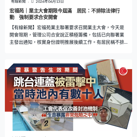
就五公里，十公里就十公里，這個指引其實很死板，實際
有線新聞
2026年06月13日
上風雲變色，可能有時打石湖風，明明天朗氣清，半小時
宏福苑｜業主大會期限今屆滿 居民：不排除法律行
就突然狂風暴雨。最近都經常發生、大家可留意，15至30
動 強制要求合安開會
分鐘已過了狂風暴雨、出太陽，到主管看定時雷雨雲已經
【有線新聞】宏福苑業主聯署要求召開業主大會，今天是
過了，但是我們生命暴露在非常危險之中。」 他又提
開會限期，管理公司合安說正積極籌備，包括已向聯署業
主發出通知，核實身份證明推展後續工作。有居民稱不排
除入稟土地審裁處，強制要求合安開會。 宏福苑247名業
主4月底向合安遞交聯署，要求召開業主大會，合安須最遲
本月13日舉行會議，它早前向土審處申請押後遭駁回。合
安公布最新籌備進度，稱已經從土地註冊處取得不少於5%
聯署業主的資料，並發出通知，促請他們盡快提交身份證
明文件副本及簽名樣本；又正在向一戶一社工跟進超過
350個未能聯絡的單位，和了解罹難者的遺產承辦進度；
繼續物色能容納至少1,000人及可以於周六或周日持續開會
六小時的場地。 有居民不滿合安的進度，正與律師商討，
不排除有進一步法律行動。宏福苑居民葉先生：「我們考
慮向土地審裁處入稟，要求法庭介入，要求法庭發出命
令，強制合安舉行會議。我們不是要干預其他街坊賣出業