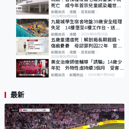
死亡 成今年首宗兒童感染離世個
案
新聞資訊
港聞
首頁新聞
2026年08月04日
九龍城學生宿舍地盤39歲安全經理
失足 14樓墮至4樓工作台、送院
不治
2026年08月03日
新聞資訊
港聞
五歲童遭虐死｜解剖揭長期捱餓、
傷痕纍纍 母認罪判囚22年 官斥
冷血：同類案最惡劣
新聞資訊
港聞
首頁新聞
2026年08月05日
美女治療師借輔導「誘騙」14歲少
年犯 外物性虐持續3個月 受害者
母：要保護其他人
2026年07月30日
新聞資訊
新聞熱話
最新