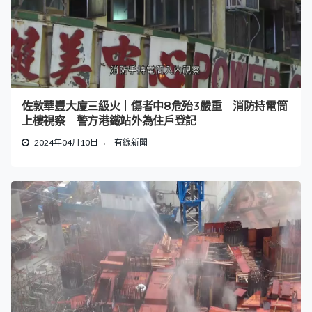
佐敦華豐大廈三級火｜傷者中8危殆3嚴重 消防持電筒
上樓視察 警方港鐵站外為住戶登記
2024年04月10日
有線新聞