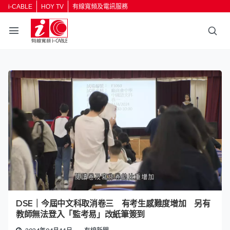
i-CABLE
HOY TV
有線寬頻及電訊服務
DSE｜今屆中文科取消卷三 有考生感難度增加 另有
教師無法登入「監考易」改紙筆簽到