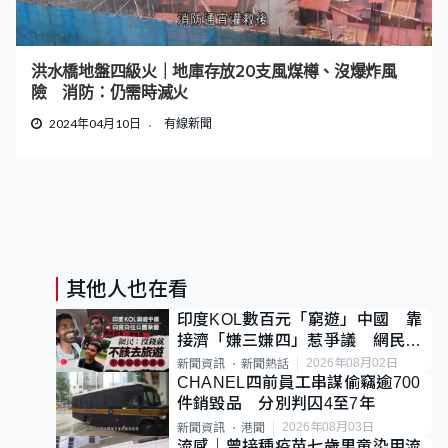
洪水橋地盤四級火｜地庫存放20支風煤樽、沒爆炸風
險 消防：仍需時滅火
2024年04月10日
有線新聞
其他人也在看
印度KOL數百元「窮遊」中國 靠
接濟「嫌三嫌四」惹爭議 網民：
不歡迎劣質旅客
2026年08月02日
新聞資訊
新聞熱話
CHANEL四前員工串謀偷竊逾700
件銷毀品 分別判囚4至7年
2026年08月03日
新聞資訊
港聞
流感｜曾接種疫苗七歲男童染甲流