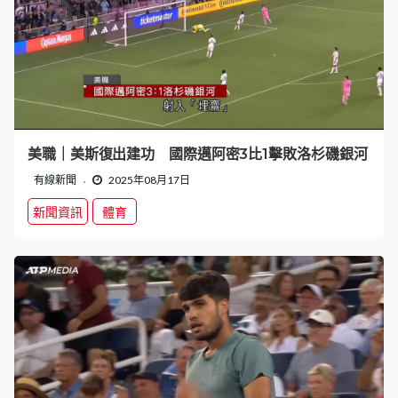
美職｜美斯復出建功 國際邁阿密3比1擊敗洛杉磯銀河
有線新聞
2025年08月17日
新聞資訊
體育