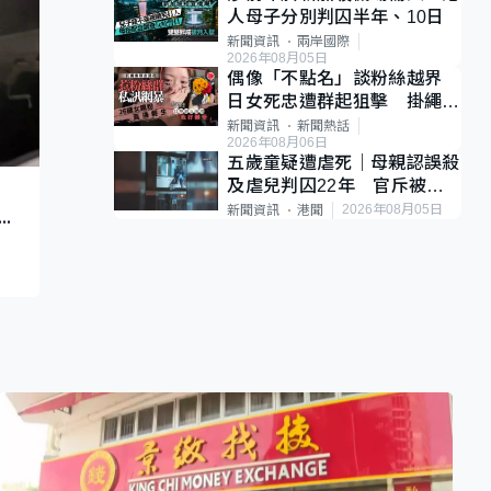
人母子分別判囚半年、10日
新聞資訊
兩岸國際
2026年08月05日
偶像「不點名」談粉絲越界
日女死忠遭群起狙擊 掛繩開
直播道歉後輕生
新聞資訊
新聞熱話
2026年08月06日
五歲童疑遭虐死｜母親認誤殺
及虐兒判囚22年 官斥被告
刻
殘忍、同類案最惡劣
2026年08月05日
新聞資訊
港聞
定