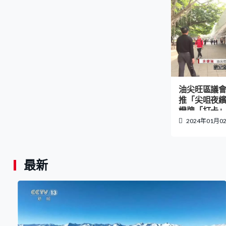
油尖旺區議
推「尖咀夜
燈牌「打卡
2024年01月0
最新