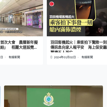
會首次大會 農曆新年擬
羽田客機起火｜乘客拍下驚險一
繽紛」 栢麗大道設霓虹
傳訊息向家人報平安 海上保安廳
」
翼機五人死亡
2日
有線新聞
2024年01月02日
有線新聞