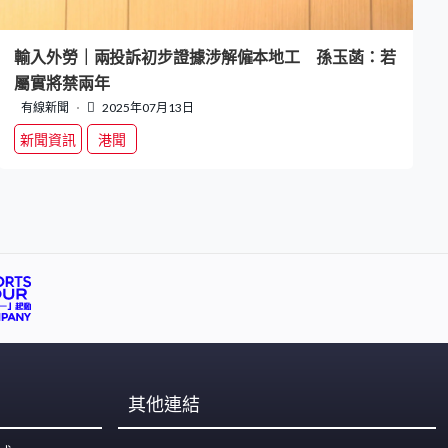
輸入外勞｜兩投訴初步證據涉解僱本地工 孫玉菡：若
屬實將禁兩年
有線新聞
2025年07月13日
新聞資訊
港聞
其他連結