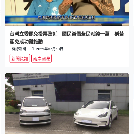
台灣立委罷免投票臨近 國民黨倡全民派錢一萬 稱若
罷免成功難推動
有線新聞
2025年07月13日
新聞資訊
兩岸國際