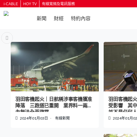
i-CABLE
HOY TV
有線寬頻及電訊服務
新聞
財經
特約內容
返回
羽田客機起火
羽田客機起火｜日航稱涉事客機獲准
受影響 其
降落 三跑道已重開 業界料一兩天
並不是任何
內無法全面復常
2024年01月0
2024年01月03日
有線新聞