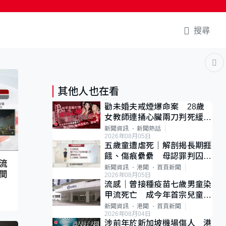
搜尋
其他人也在看
勸未婚夫戒煙爆命案 28歲
女教師連捅心臟兩刀判死緩
母斥判太重已上訴
新聞資訊
新聞熱話
2026年08月05日
五歲童遭虐死｜解剖揭長期捱
餓、傷痕纍纍 母認罪判囚
流
22年 官斥冷血：同類案最
新聞資訊
港聞
首頁新聞
間
2026年08月05日
惡劣
流感｜曾接種疫苗七歲男童染
甲流死亡 成今年首宗兒童感
染離世個案
新聞資訊
港聞
首頁新聞
2026年08月04日
涉前年於新加坡機場傷人 港