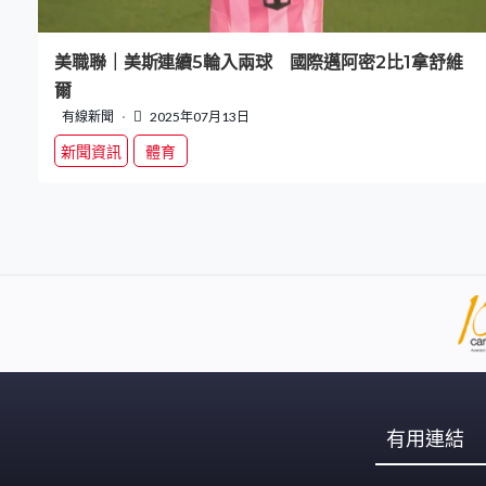
美職聯｜美斯連續5輪入兩球 國際邁阿密2比1拿舒維
爾
有線新聞
2025年07月13日
新聞資訊
體育
有用連結