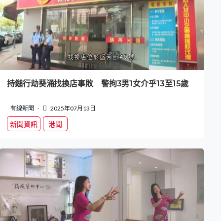
持鎚行劫葵涌找換店事敗 警拘3男1女介乎13至15歲
有線新聞
2025年07月13日
新聞資訊
港聞