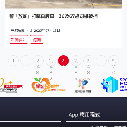
警「放蛇」打擊白牌車 36及67歲司機被捕
有線新聞
2025年07月13日
新聞資訊
港聞
1
…
2,
2,
2,
2,
2,
…
9,
4
4
4
4
4
7
81
8
8
8
8
0
2
3
4
5
3
App
應用程式