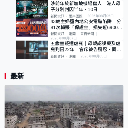
涉前年於新加坡機場傷人 港人母
子分別判囚半年、10日
2026年08月05日
新聞資訊
兩岸國際
43歲主婦墮內地公安電騙陷阱 分
81次轉賬「保證金」損失近6900萬
元
新聞資訊
港聞
首頁新聞
2026年08月07日
五歲童疑遭虐死｜母親認誤殺及虐
兒判囚22年 官斥被告殘忍、同類
案最惡劣
2026年08月05日
新聞資訊
港聞
最新