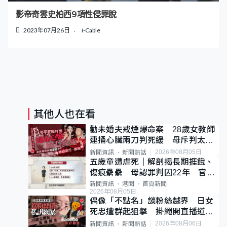
影帝奇雲史柏西9項性侵罪脫
2023年07月26日
i-Cable
其他人也在看
勸未婚夫戒煙爆命案 28歲女教師
連捅心臟兩刀判死緩 母斥判太重
已上訴
2026年08月05日
新聞資訊
新聞熱話
五歲童遭虐死｜解剖揭長期捱餓、
傷痕纍纍 母認罪判囚22年 官斥
冷血：同類案最惡劣
新聞資訊
港聞
首頁新聞
2026年08月05日
偶像「不點名」談粉絲越界 日女
死忠遭群起狙擊 掛繩開直播道歉
後輕生
2026年08月06日
新聞資訊
新聞熱話