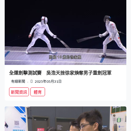
全運劍擊測試賽 吳浩天挫徐家煥奪男子重劍冠軍
有線新聞
2025年05月31日
新聞資訊
體育