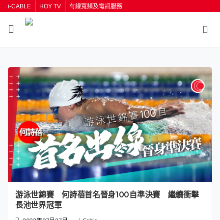
i-CABLE
HOY TV
有線寬頻及電訊服務
游泳世錦賽 何詩蓓首名晉身100自準決賽 繼續衝擊
長池世界冠軍