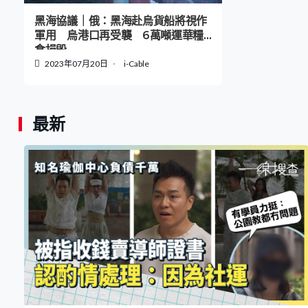
黑海協議｜俄：黑海赴烏貨船將視作
軍用 烏港口再受襲 6萬噸運華糧
食損毀
2023年07月20日
i-Cable
最新