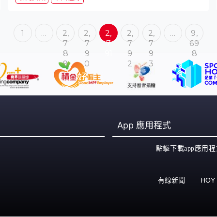
1
…
2,
2,
2,
2,
2,
…
9,
7
7
7
7
7
69
8
9
91
9
9
8
9
0
2
3
App
應用程式
點擊下載app應用程
有線新聞
HOY