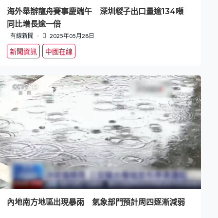
海外舉辦龍舟賽事慶端午 深圳糉子出口量逾134噸
同比增長逾一倍
有線新聞
2025年05月28日
新聞資訊
中國在線
內地南方地區出現暴雨 氣象部門預計周四逐漸減弱