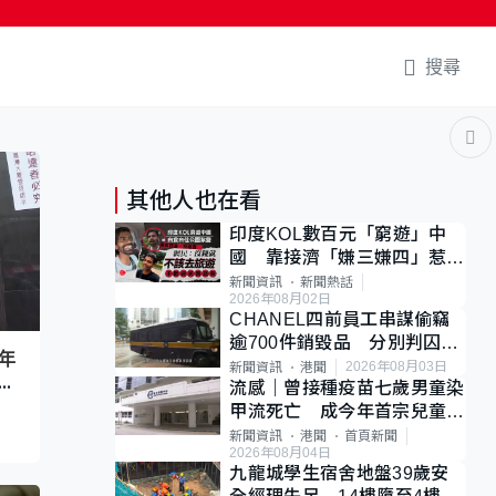
搜尋
其他人也在看
印度KOL數百元「窮遊」中
國 靠接濟「嫌三嫌四」惹爭
議 網民：不歡迎劣質旅客
新聞資訊
新聞熱話
2026年08月02日
CHANEL四前員工串謀偷竊
逾700件銷毀品 分別判囚4
年
至7年
2026年08月03日
新聞資訊
港聞
長
流感｜曾接種疫苗七歲男童染
甲流死亡 成今年首宗兒童感
染離世個案
新聞資訊
港聞
首頁新聞
2026年08月04日
九龍城學生宿舍地盤39歲安