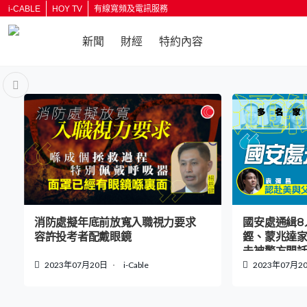
i-CABLE
HOY TV
有線寬頻及電訊服務
新聞
財經
特約內容
返回
消防處擬年底前放寬入職視力要求
國安處通緝8
容許投考者配戴眼鏡
鏗、蒙兆達
未被警方問
2023年07月20日
i-Cable
2023年07月2