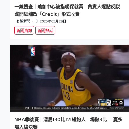
一線搜查｜瑜伽中心被指呃保就業 負責人逐點反駁
冀開細舖改「Credit」形式收費
有線新聞
2025年05月28日
新聞資訊
新聞熱話
NBA季後賽｜溜馬130比121紐約人 場數3比1 贏多
場入總決賽