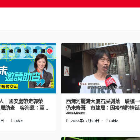
按輸入鍵開始搜尋
西灣河麗灣大廈石屎剝落 驗樓一
人｜國安處帶走郭榮
仍未修葺 市建局：因疫情酌情延
家屬助查 容海恩：至今
資助期限
話
2023年07月20日
i-Cable
0日
i-Cable