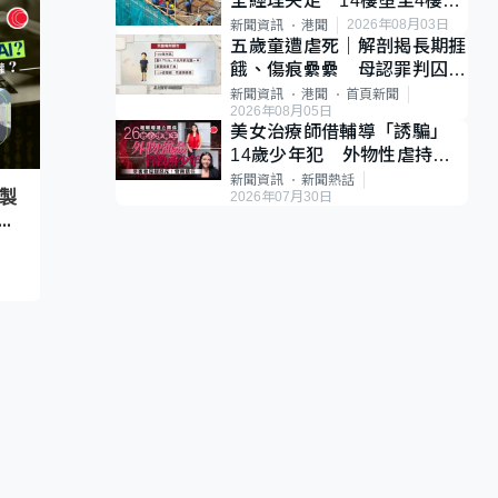
全經理失足 14樓墮至4樓工
作台、送院不治
2026年08月03日
新聞資訊
港聞
五歲童遭虐死｜解剖揭長期捱
餓、傷痕纍纍 母認罪判囚
22年 官斥冷血：同類案最
新聞資訊
港聞
首頁新聞
2026年08月05日
惡劣
美女治療師借輔導「誘騙」
14歲少年犯 外物性虐持續3
個月 受害者母：要保護其他
新聞資訊
新聞熱話
製
2026年07月30日
人