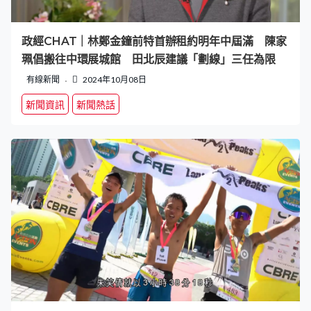
政經CHAT｜林鄭金鐘前特首辦租約明年中屆滿 陳家
珮倡搬往中環展城館 田北辰建議「劃線」三任為限
有線新聞
2024年10月08日
新聞資訊
新聞熱話