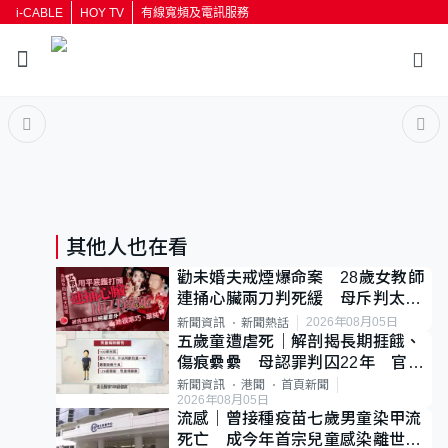
i-CABLE
HOY TV
有線寬頻及電訊服務
返回
按輸入鍵開始搜尋
其他人也在看
勸未婚夫戒煙爆命案 28歲女教師
連捅心臟兩刀判死緩 母斥判太重
已上訴
2026年08月05日
新聞資訊
新聞熱話
五歲童遭虐死｜解剖揭長期捱餓、
傷痕纍纍 母認罪判囚22年 官斥
冷血：同類案最惡劣
新聞資訊
港聞
首頁新聞
2026年08月05日
流感｜曾接種疫苗七歲男童染甲流
死亡 成今年首宗兒童感染離世個