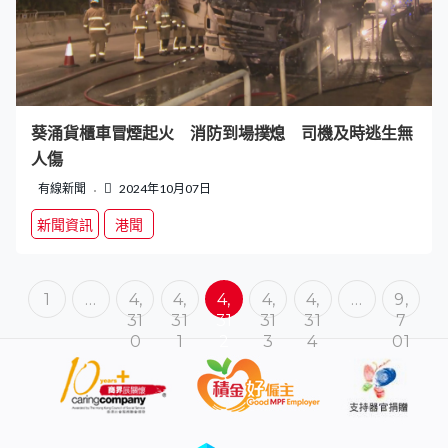
葵涌貨櫃車冒煙起火 消防到場撲熄 司機及時逃生無
人傷
有線新聞
2024年10月07日
新聞資訊
港聞
1
…
4,
4,
4,
4,
4,
…
9,
31
31
31
31
31
7
0
1
2
3
4
01