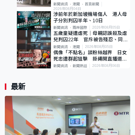
案
新聞資訊
港聞
首頁新聞
2026年08月04日
涉前年於新加坡機場傷人 港人母
子分別判囚半年、10日
2026年08月05日
新聞資訊
兩岸國際
五歲童疑遭虐死｜母親認誤殺及虐
兒判囚22年 官斥被告殘忍、同類
案最惡劣
2026年08月05日
新聞資訊
港聞
偶像「不點名」談粉絲越界 日女
死忠遭群起狙擊 掛繩開直播道歉
後輕生
2026年08月06日
新聞資訊
新聞熱話
最新