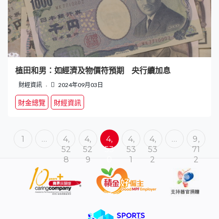
植田和男：如經濟及物價符預期 央行續加息
財經資訊
2024年09月03日
財金總覽
財經資訊
1
…
4,
4,
4,
4,
4,
…
9,
52
52
53
53
53
71
8
9
0
1
2
2