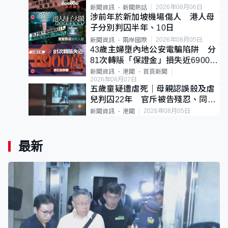
後輕生
2026年08月06日
新聞資訊
新聞熱話
涉前年於新加坡機場傷人 港人母
子分別判囚半年、10日
2026年08月05日
新聞資訊
兩岸國際
43歲主婦墮內地公安電騙陷阱 分
81次轉賬「保證金」損失近6900萬
元
新聞資訊
港聞
首頁新聞
2026年08月07日
五歲童疑遭虐死｜母親認誤殺及虐
兒判囚22年 官斥被告殘忍、同類
案最惡劣
2026年08月05日
新聞資訊
港聞
最新