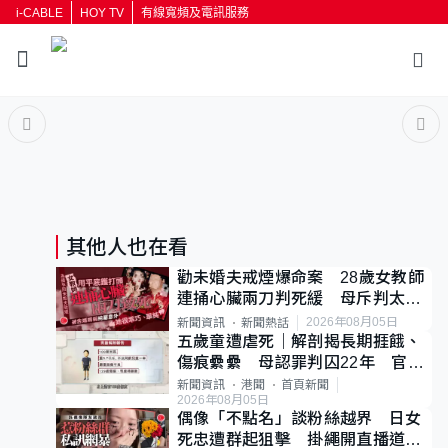
i-CABLE
HOY TV
有線寬頻及電訊服務
返回
按輸入鍵開始搜尋
其他人也在看
勸未婚夫戒煙爆命案 28歲女教師
連捅心臟兩刀判死緩 母斥判太重
已上訴
2026年08月05日
新聞資訊
新聞熱話
五歲童遭虐死｜解剖揭長期捱餓、
傷痕纍纍 母認罪判囚22年 官斥
冷血：同類案最惡劣
新聞資訊
港聞
首頁新聞
2026年08月05日
偶像「不點名」談粉絲越界 日女
死忠遭群起狙擊 掛繩開直播道歉