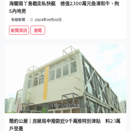
海關南丫島截走私快艇 檢值2,100萬元急凍和牛、拘
5內地男
有線新聞
2024年09月03日
新聞資訊
港聞
簡約公屋｜房屋局申撥款近9千萬推特別津貼 料2.1萬
戶受惠