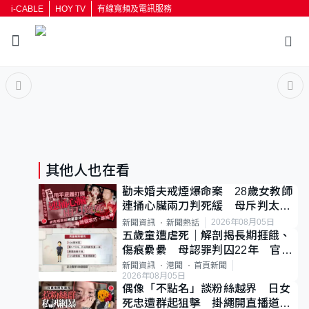
i-CABLE
HOY TV
有線寬頻及電訊服務
返回
按輸入鍵開始搜尋
其他人也在看
勸未婚夫戒煙爆命案 28歲女教師
連捅心臟兩刀判死緩 母斥判太重
已上訴
2026年08月05日
新聞資訊
新聞熱話
五歲童遭虐死｜解剖揭長期捱餓、
傷痕纍纍 母認罪判囚22年 官斥
冷血：同類案最惡劣
新聞資訊
港聞
首頁新聞
2026年08月05日
偶像「不點名」談粉絲越界 日女
死忠遭群起狙擊 掛繩開直播道歉