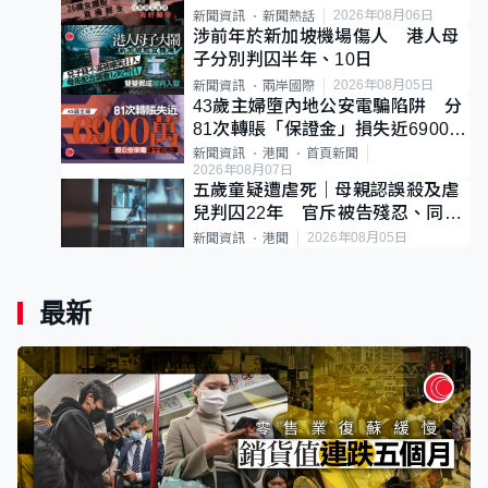
後輕生
2026年08月06日
新聞資訊
新聞熱話
涉前年於新加坡機場傷人 港人母
子分別判囚半年、10日
2026年08月05日
新聞資訊
兩岸國際
43歲主婦墮內地公安電騙陷阱 分
81次轉賬「保證金」損失近6900萬
元
新聞資訊
港聞
首頁新聞
2026年08月07日
五歲童疑遭虐死｜母親認誤殺及虐
兒判囚22年 官斥被告殘忍、同類
案最惡劣
2026年08月05日
新聞資訊
港聞
最新