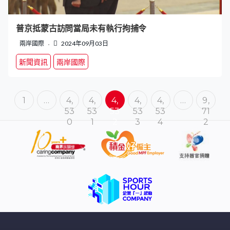
普京抵蒙古訪問當局未有執行拘捕令
兩岸國際
2024年09月03日
新聞資訊
兩岸國際
1
…
4,
4,
4,
4,
4,
…
9,
53
53
53
53
53
71
0
1
2
3
4
2