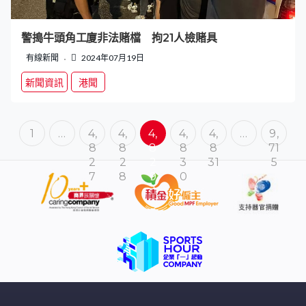
警搗牛頭角工廈非法賭檔 拘21人檢賭具
有線新聞
2024年07月19日
新聞資訊
港聞
1
…
4,
4,
4,
4,
4,
…
9,
8
8
8
8
8
71
2
2
2
3
31
5
7
8
9
0