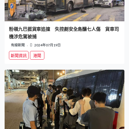
粉嶺九巴捱貨車追撞 失控剷安全島釀七人傷 貨車司
機涉危駕被捕
有線新聞
2024年07月19日
新聞資訊
港聞