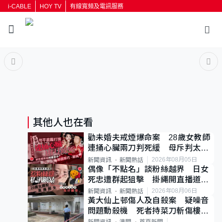
i-CABLE
HOY TV
有線寬頻及電訊服務
返回
按輸入鍵開始搜尋
其他人也在看
勸未婚夫戒煙爆命案 28歲女教師
連捅心臟兩刀判死緩 母斥判太重
已上訴
2026年08月05日
新聞資訊
新聞熱話
偶像「不點名」談粉絲越界 日女
死忠遭群起狙擊 掛繩開直播道歉
後輕生
2026年08月06日
新聞資訊
新聞熱話
黃大仙上邨傷人及自殺案 疑噪音
問題動殺機 死者持菜刀斬傷樓上
鄰居後墮斃