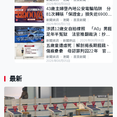
新聞資訊
港聞
首頁新聞
2026年08月08日
43歲主婦墮內地公安電騙陷阱 分
81次轉賬「保證金」損失近6900萬
元
新聞資訊
港聞
首頁新聞
2026年08月07日
涉誘12歲女自拍祼照 「A0」男捱
足年半冤獄 法官推翻裁決：抄錯
標點
2026年08月06日
新聞資訊
新聞熱話
五歲童遭虐死｜解剖揭長期捱餓、
傷痕纍纍 母認罪判囚22年 官斥
冷血：同類案最惡劣
新聞資訊
港聞
首頁新聞
2026年08月05日
最新