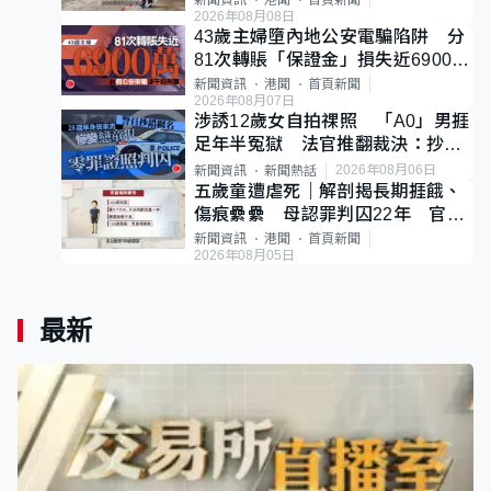
新聞資訊
港聞
首頁新聞
2026年08月08日
43歲主婦墮內地公安電騙陷阱 分
81次轉賬「保證金」損失近6900萬
元
新聞資訊
港聞
首頁新聞
2026年08月07日
涉誘12歲女自拍祼照 「A0」男捱
足年半冤獄 法官推翻裁決：抄錯
標點
2026年08月06日
新聞資訊
新聞熱話
五歲童遭虐死｜解剖揭長期捱餓、
傷痕纍纍 母認罪判囚22年 官斥
冷血：同類案最惡劣
新聞資訊
港聞
首頁新聞
2026年08月05日
最新