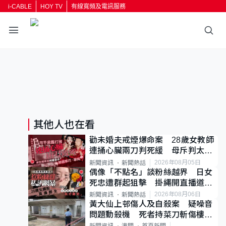
i-CABLE
HOY TV
有線寬頻及電訊服務
其他人也在看
勸未婚夫戒煙爆命案 28歲女教師
連捅心臟兩刀判死緩 母斥判太重
已上訴
2026年08月05日
新聞資訊
新聞熱話
偶像「不點名」談粉絲越界 日女
死忠遭群起狙擊 掛繩開直播道歉
後輕生
2026年08月06日
新聞資訊
新聞熱話
黃大仙上邨傷人及自殺案 疑噪音
問題動殺機 死者持菜刀斬傷樓上
鄰居後墮斃