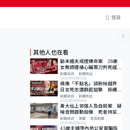
搜尋
其他人也在看
勸未婚夫戒煙爆命案 28歲
女教師連捅心臟兩刀判死緩
母斥判太重已上訴
新聞資訊
新聞熱話
2026年08月05日
偶像「不點名」談粉絲越界
日女死忠遭群起狙擊 掛繩開
直播道歉後輕生
新聞資訊
新聞熱話
2026年08月06日
黃大仙上邨傷人及自殺案 疑
噪音問題動殺機 死者持菜刀
斬傷樓上鄰居後墮斃
新聞資訊
港聞
首頁新聞
2026年08月08日
43歲主婦墮內地公安電騙陷