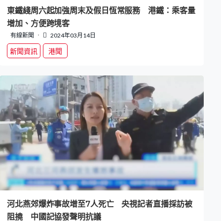
東鐵綫周六起加強周末及假日恆常服務 港鐵：乘客量
增加、方便跨境客
有線新聞
2024年03月14日
新聞資訊
港聞
河北燕郊爆炸事故增至7人死亡 央視記者直播採訪被
阻撓 中國記協發聲明抗議