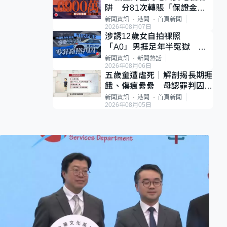
阱 分81次轉賬「保證金」
損失近6900萬元
新聞資訊
港聞
首頁新聞
2026年08月07日
涉誘12歲女自拍祼照
「A0」男捱足年半冤獄 法
官推翻裁決：抄錯標點
新聞資訊
新聞熱話
2026年08月06日
五歲童遭虐死｜解剖揭長期捱
餓、傷痕纍纍 母認罪判囚
22年 官斥冷血：同類案最
新聞資訊
港聞
首頁新聞
2026年08月05日
惡劣