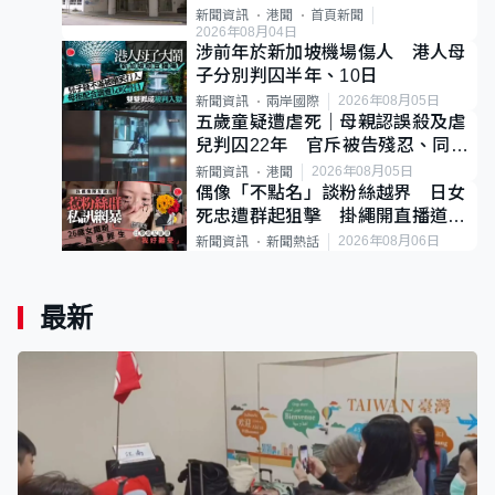
案
新聞資訊
港聞
首頁新聞
2026年08月04日
涉前年於新加坡機場傷人 港人母
子分別判囚半年、10日
2026年08月05日
新聞資訊
兩岸國際
五歲童疑遭虐死｜母親認誤殺及虐
兒判囚22年 官斥被告殘忍、同類
案最惡劣
2026年08月05日
新聞資訊
港聞
偶像「不點名」談粉絲越界 日女
死忠遭群起狙擊 掛繩開直播道歉
後輕生
2026年08月06日
新聞資訊
新聞熱話
最新