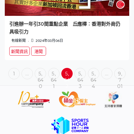
引進辦一年引30間重點企業 丘應樺︰香港對外商仍
具吸引力
有線新聞
2024年03月06日
新聞資訊
港聞
1
…
5,
5,
5,
5,
5,
…
9,
64
64
64
64
64
7
0
1
2
3
4
01