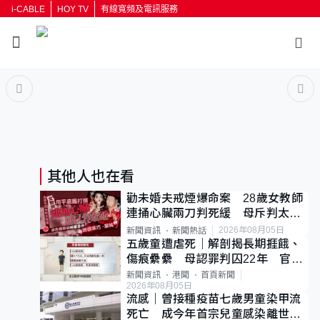
i-CABLE
HOY TV
有線寬頻及電訊服務
返回
按輸入鍵開始搜尋
其他人也在看
勸未婚夫戒煙爆命案 28歲女教師
連捅心臟兩刀判死緩 母斥判太重
已上訴
2026年08月05日
新聞資訊
新聞熱話
五歲童遭虐死｜解剖揭長期捱餓、
傷痕纍纍 母認罪判囚22年 官斥
冷血：同類案最惡劣
新聞資訊
港聞
首頁新聞
2026年08月05日
流感｜曾接種疫苗七歲男童染甲流
死亡 成今年首宗兒童感染離世個