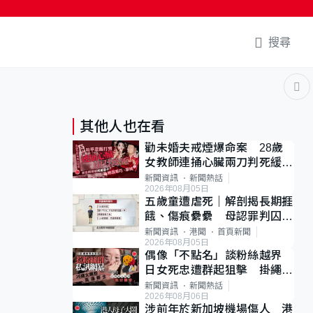
搜尋
其他人也在看
勸未婚夫戒煙爆命案 28歲
女教師連捅心臟兩刀判死緩
母斥判太重已上訴
新聞資訊
新聞熱話
2026年08月05日
五歲童遭虐死｜解剖揭長期捱
餓、傷痕纍纍 母認罪判囚
22年 官斥冷血：同類案最
新聞資訊
港聞
首頁新聞
2026年08月05日
惡劣
偶像「不點名」談粉絲越界
日女死忠遭群起狙擊 掛繩開
直播道歉後輕生
新聞資訊
新聞熱話
2026年08月06日
涉前年於新加坡機場傷人 港