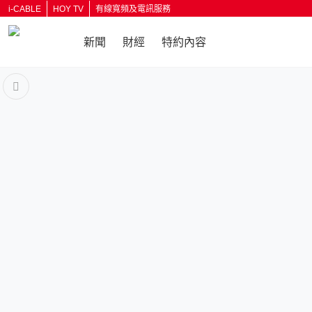
i-CABLE
HOY TV
有線寬頻及電訊服務
新聞
財經
特約內容
返回