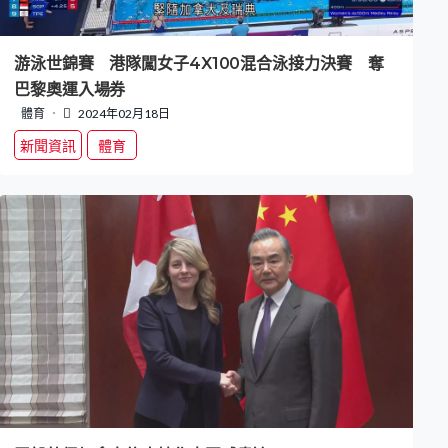
游泳世錦賽 港隊闖女子4X100混合泳接力決賽 奪
巴黎奧運入場券
體育
2024年02月18日
新聞資訊
體育