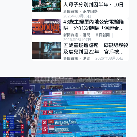
人母子分別判囚半年、10日
新聞資訊
兩岸國際
2026年08月05日
43歲主婦墮內地公安電騙陷
阱 分81次轉賬「保證金」
損失近6900萬元
新聞資訊
港聞
首頁新聞
2026年08月07日
五歲童疑遭虐死｜母親認誤殺
及虐兒判囚22年 官斥被告
殘忍、同類案最惡劣
2026年08月05日
新聞資訊
港聞