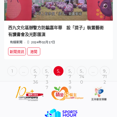
西九文化區辦警方防騙嘉年華 設「提子」裝置藝術
有讀書會及光影匯演
有線新聞
2024年02月17日
新聞資訊
港聞
1
…
5,
5,
5,
5,
5,
…
9,
7
7
7
7
74
71
36
3
3
3
0
2
7
8
9