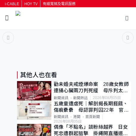
i-CABLE
HOY TV
有線寬頻及電訊服務
返回
按輸入鍵開始搜尋
其他人也在看
勸未婚夫戒煙爆命案 28歲女教師
連捅心臟兩刀判死緩 母斥判太重
已上訴
2026年08月05日
新聞資訊
新聞熱話
五歲童遭虐死｜解剖揭長期捱餓、
傷痕纍纍 母認罪判囚22年 官斥
冷血：同類案最惡劣
新聞資訊
港聞
首頁新聞
2026年08月05日
偶像「不點名」談粉絲越界 日女
死忠遭群起狙擊 掛繩開直播道歉