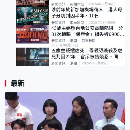
後輕生
2026年08月06日
新聞資訊
新聞熱話
涉前年於新加坡機場傷人 港人母
子分別判囚半年、10日
2026年08月05日
新聞資訊
兩岸國際
43歲主婦墮內地公安電騙陷阱 分
81次轉賬「保證金」損失近6900萬
元
新聞資訊
港聞
首頁新聞
2026年08月07日
五歲童疑遭虐死｜母親認誤殺及虐
兒判囚22年 官斥被告殘忍、同類
案最惡劣
2026年08月05日
新聞資訊
港聞
最新