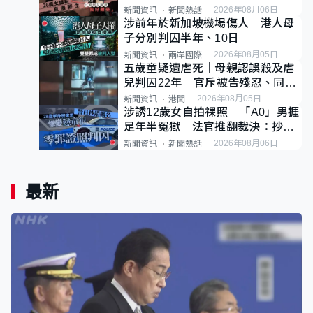
後輕生
2026年08月06日
新聞資訊
新聞熱話
涉前年於新加坡機場傷人 港人母
子分別判囚半年、10日
2026年08月05日
新聞資訊
兩岸國際
五歲童疑遭虐死｜母親認誤殺及虐
兒判囚22年 官斥被告殘忍、同類
案最惡劣
2026年08月05日
新聞資訊
港聞
涉誘12歲女自拍祼照 「A0」男捱
足年半冤獄 法官推翻裁決：抄錯
標點
2026年08月06日
新聞資訊
新聞熱話
最新