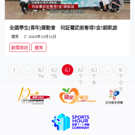
全國學生(青年)運動會 何証騫武術奪得1金1銅凱旋
體育
2023年11月11日
新聞資訊
體育
1
…
6,1
6,1
6,1
6,1
6,1
…
9,
74
75
76
7
7
7
7
8
0
9