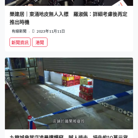
樂建居｜東涌地皮無人入標 羅淑佩：詳細考慮後再定
推出時機
有線新聞
2023年11月11日
新聞資訊
港聞
九龍城參茸店凌晨遭爆竊 賊人逃去 損失約10萬元貨