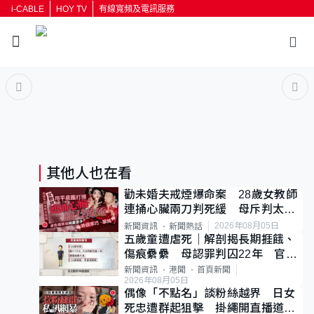
i-CABLE
HOY TV
有線寬頻及電訊服務
返回
按輸入鍵開始搜尋
其他人也在看
勸未婚夫戒煙爆命案 28歲女教師
連捅心臟兩刀判死緩 母斥判太重
已上訴
2026年08月05日
新聞資訊
新聞熱話
五歲童遭虐死｜解剖揭長期捱餓、
傷痕纍纍 母認罪判囚22年 官斥
冷血：同類案最惡劣
新聞資訊
港聞
首頁新聞
2026年08月05日
偶像「不點名」談粉絲越界 日女
死忠遭群起狙擊 掛繩開直播道歉