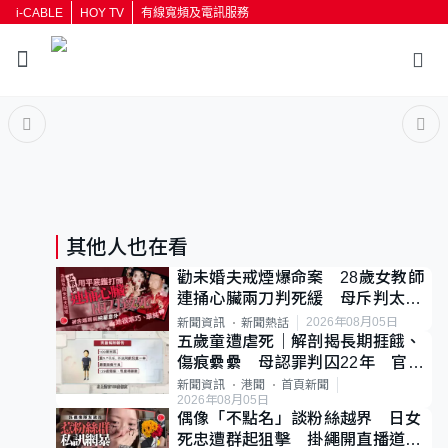
i-CABLE
HOY TV
有線寬頻及電訊服務
返回
按輸入鍵開始搜尋
其他人也在看
勸未婚夫戒煙爆命案 28歲女教師
連捅心臟兩刀判死緩 母斥判太重
已上訴
2026年08月05日
新聞資訊
新聞熱話
五歲童遭虐死｜解剖揭長期捱餓、
傷痕纍纍 母認罪判囚22年 官斥
冷血：同類案最惡劣
新聞資訊
港聞
首頁新聞
2026年08月05日
偶像「不點名」談粉絲越界 日女
死忠遭群起狙擊 掛繩開直播道歉