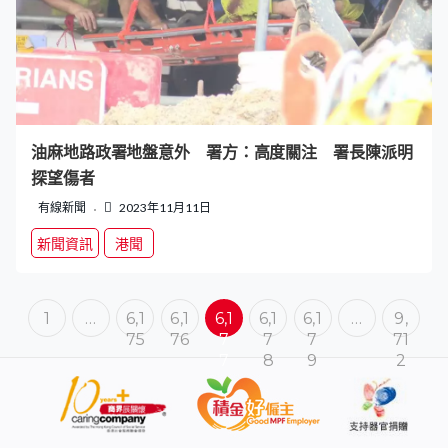
油麻地路政署地盤意外 署方：高度關注 署長陳派明
探望傷者
有線新聞
2023年11月11日
新聞資訊
港聞
1
…
6,1
6,1
6,1
6,1
6,1
…
9,
75
76
7
7
7
71
7
8
9
2