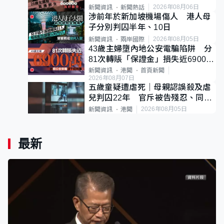
後輕生
2026年08月06日
新聞資訊
新聞熱話
涉前年於新加坡機場傷人 港人母
子分別判囚半年、10日
2026年08月05日
新聞資訊
兩岸國際
43歲主婦墮內地公安電騙陷阱 分
81次轉賬「保證金」損失近6900萬
元
新聞資訊
港聞
首頁新聞
2026年08月07日
五歲童疑遭虐死｜母親認誤殺及虐
兒判囚22年 官斥被告殘忍、同類
案最惡劣
2026年08月05日
新聞資訊
港聞
最新