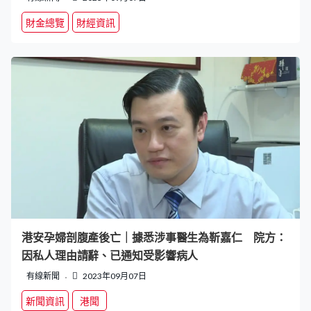
財金總覽
財經資訊
港安孕婦剖腹產後亡｜據悉涉事醫生為靳嘉仁 院方：
因私人理由請辭、已通知受影響病人
有線新聞
2023年09月07日
新聞資訊
港聞