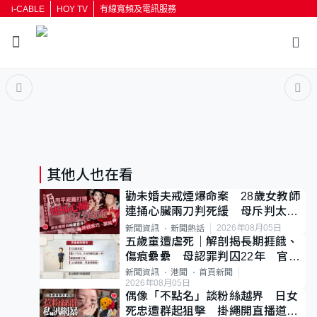
i-CABLE
HOY TV
有線寬頻及電訊服務
返回
按輸入鍵開始搜尋
其他人也在看
勸未婚夫戒煙爆命案 28歲女教師
連捅心臟兩刀判死緩 母斥判太重
已上訴
2026年08月05日
新聞資訊
新聞熱話
五歲童遭虐死｜解剖揭長期捱餓、
傷痕纍纍 母認罪判囚22年 官斥
冷血：同類案最惡劣
新聞資訊
港聞
首頁新聞
2026年08月05日
偶像「不點名」談粉絲越界 日女
死忠遭群起狙擊 掛繩開直播道歉