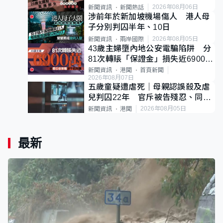
後輕生
2026年08月06日
新聞資訊
新聞熱話
涉前年於新加坡機場傷人 港人母
子分別判囚半年、10日
2026年08月05日
新聞資訊
兩岸國際
43歲主婦墮內地公安電騙陷阱 分
81次轉賬「保證金」損失近6900萬
元
新聞資訊
港聞
首頁新聞
2026年08月07日
五歲童疑遭虐死｜母親認誤殺及虐
兒判囚22年 官斥被告殘忍、同類
案最惡劣
2026年08月05日
新聞資訊
港聞
最新