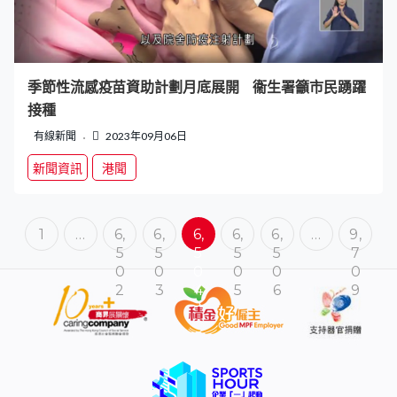
季節性流感疫苗資助計劃月底展開 衞生署籲市民踴躍
接種
有線新聞
2023年09月06日
新聞資訊
港聞
1
…
6,
6,
6,
6,
6,
…
9,
5
5
5
5
5
7
0
0
0
0
0
0
2
3
4
5
6
9