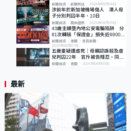
後輕生
2026年08月06日
新聞資訊
新聞熱話
涉前年於新加坡機場傷人 港人母
子分別判囚半年、10日
2026年08月05日
新聞資訊
兩岸國際
43歲主婦墮內地公安電騙陷阱 分
81次轉賬「保證金」損失近6900萬
元
新聞資訊
港聞
首頁新聞
2026年08月07日
五歲童疑遭虐死｜母親認誤殺及虐
兒判囚22年 官斥被告殘忍、同類
案最惡劣
2026年08月05日
新聞資訊
港聞
最新