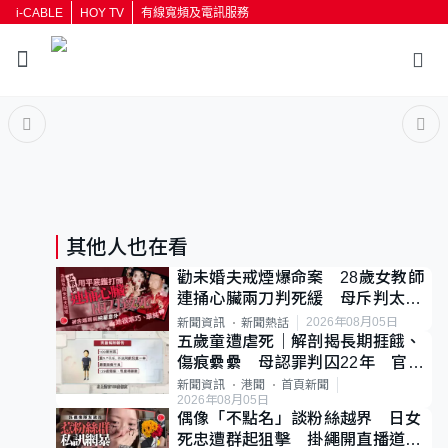
i-CABLE
HOY TV
有線寬頻及電訊服務
返回
按輸入鍵開始搜尋
其他人也在看
勸未婚夫戒煙爆命案 28歲女教師
連捅心臟兩刀判死緩 母斥判太重
已上訴
2026年08月05日
新聞資訊
新聞熱話
五歲童遭虐死｜解剖揭長期捱餓、
傷痕纍纍 母認罪判囚22年 官斥
冷血：同類案最惡劣
新聞資訊
港聞
首頁新聞
2026年08月05日
偶像「不點名」談粉絲越界 日女
死忠遭群起狙擊 掛繩開直播道歉