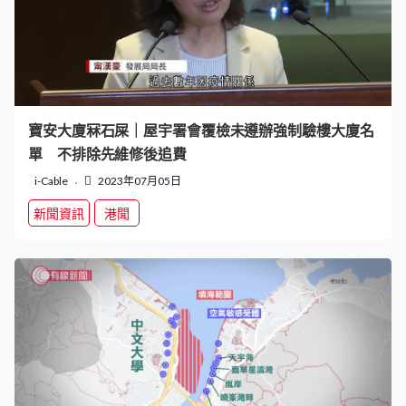
寶安大廈冧石屎｜屋宇署會覆檢未遵辦強制驗樓大廈名
單 不排除先維修後追費
i-Cable
2023年07月05日
新聞資訊
港聞