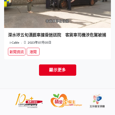
深水埗五旬漢捱車撞昏迷送院 客貨車司機涉危駕被捕
i-Cable
2023年07月05日
新聞資訊
港聞
顯示更多