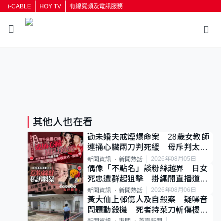
i-CABLE
HOY TV
有線寬頻及電訊服務
其他人也在看
勸未婚夫戒煙爆命案 28歲女教師
連捅心臟兩刀判死緩 母斥判太重
已上訴
2026年08月05日
新聞資訊
新聞熱話
偶像「不點名」談粉絲越界 日女
死忠遭群起狙擊 掛繩開直播道歉
後輕生
2026年08月06日
新聞資訊
新聞熱話
黃大仙上邨傷人及自殺案 疑噪音
問題動殺機 死者持菜刀斬傷樓上
鄰居後墮斃