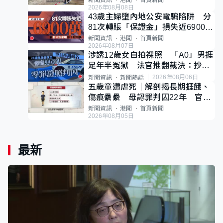
新聞資訊
港聞
首頁新聞
2026年08月08日
43歲主婦墮內地公安電騙陷阱 分
81次轉賬「保證金」損失近6900萬
元
新聞資訊
港聞
首頁新聞
2026年08月07日
涉誘12歲女自拍祼照 「A0」男捱
足年半冤獄 法官推翻裁決：抄錯
標點
2026年08月06日
新聞資訊
新聞熱話
五歲童遭虐死｜解剖揭長期捱餓、
傷痕纍纍 母認罪判囚22年 官斥
冷血：同類案最惡劣
新聞資訊
港聞
首頁新聞
2026年08月05日
最新