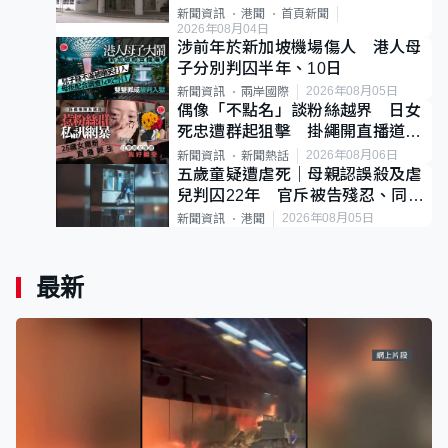
案
新聞資訊
港聞
首頁新聞
2026年08月04日
涉前年於新加坡機場傷人 港人母
子分別判囚半年、10日
2026年08月05日
新聞資訊
兩岸國際
偶像「不點名」談粉絲越界 日女
死忠遭群起狙擊 掛繩開直播道歉
後輕生
2026年08月06日
新聞資訊
新聞熱話
五歲童疑遭虐死｜母親認誤殺及虐
兒判囚22年 官斥被告殘忍、同類
案最惡劣
2026年08月05日
新聞資訊
港聞
最新