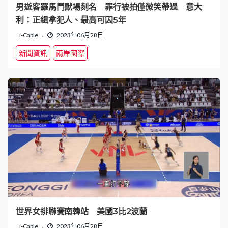
男遊客羅馬鬥獸場刻名 罪行被拍僅微笑帶過 意大
利：正緝拿犯人、最高可囚5年
i-Cable
2023年06月28日
新聞資訊
兩岸國際
世界女排聯賽南韓站 美國3比2波蘭
i-Cable
2023年06月28日