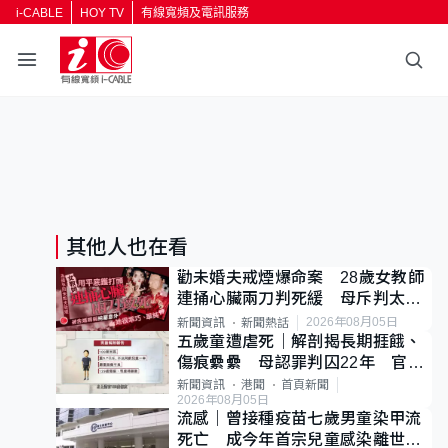
i-CABLE
HOY TV
有線寬頻及電訊服務
其他人也在看
勸未婚夫戒煙爆命案 28歲女教師
連捅心臟兩刀判死緩 母斥判太重
已上訴
2026年08月05日
新聞資訊
新聞熱話
五歲童遭虐死｜解剖揭長期捱餓、
傷痕纍纍 母認罪判囚22年 官斥
冷血：同類案最惡劣
新聞資訊
港聞
首頁新聞
2026年08月05日
流感｜曾接種疫苗七歲男童染甲流
死亡 成今年首宗兒童感染離世個