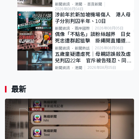
案
新聞資訊
港聞
首頁新聞
2026年08月04日
涉前年於新加坡機場傷人 港人母
子分別判囚半年、10日
2026年08月05日
新聞資訊
兩岸國際
偶像「不點名」談粉絲越界 日女
死忠遭群起狙擊 掛繩開直播道歉
後輕生
2026年08月06日
新聞資訊
新聞熱話
五歲童疑遭虐死｜母親認誤殺及虐
兒判囚22年 官斥被告殘忍、同類
案最惡劣
2026年08月05日
新聞資訊
港聞
最新