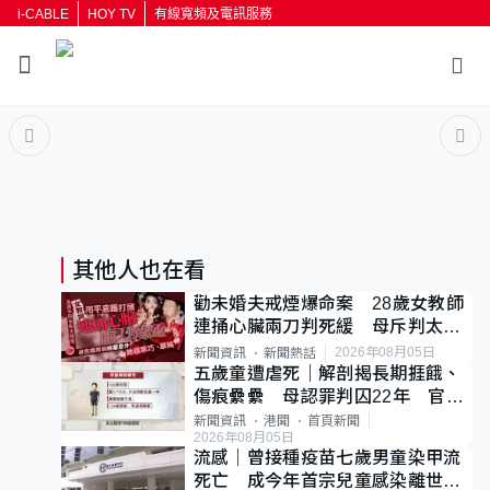
i-CABLE
HOY TV
有線寬頻及電訊服務
返回
按輸入鍵開始搜尋
其他人也在看
勸未婚夫戒煙爆命案 28歲女教師
連捅心臟兩刀判死緩 母斥判太重
已上訴
2026年08月05日
新聞資訊
新聞熱話
五歲童遭虐死｜解剖揭長期捱餓、
傷痕纍纍 母認罪判囚22年 官斥
冷血：同類案最惡劣
新聞資訊
港聞
首頁新聞
2026年08月05日
流感｜曾接種疫苗七歲男童染甲流
死亡 成今年首宗兒童感染離世個