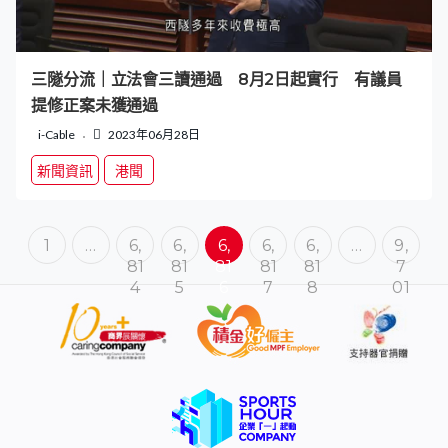
三隧分流｜立法會三讀通過 8月2日起實行 有議員
提修正案未獲通過
i-Cable
2023年06月28日
新聞資訊
港聞
1
…
6,
6,
6,
6,
6,
…
9,
81
81
81
81
81
7
4
5
6
7
8
01