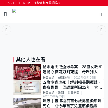
i-CABLE
HOY TV
有線寬頻及電訊服務
返回
按輸入鍵開始搜尋
其他人也在看
勸未婚夫戒煙爆命案 28歲女教師
連捅心臟兩刀判死緩 母斥判太重
已上訴
2026年08月05日
新聞資訊
新聞熱話
五歲童遭虐死｜解剖揭長期捱餓、
傷痕纍纍 母認罪判囚22年 官斥
冷血：同類案最惡劣
新聞資訊
港聞
首頁新聞
2026年08月05日
流感｜曾接種疫苗七歲男童染甲流
死亡 成今年首宗兒童感染離世個