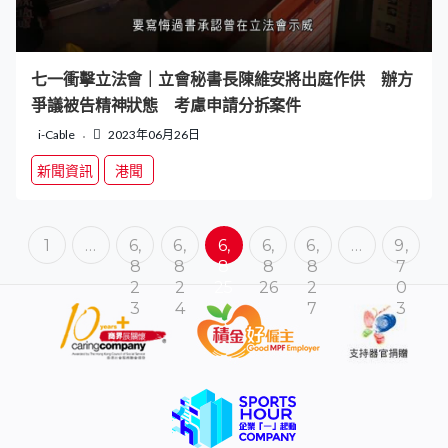
七一衝擊立法會｜立會秘書長陳維安將出庭作供 辦方
爭議被告精神狀態 考慮申請分拆案件
i-Cable
2023年06月26日
新聞資訊
港聞
1
…
6,
6,
6,
6,
6,
…
9,
8
8
8
8
8
7
2
2
25
26
2
0
3
4
7
3