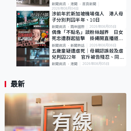
案
新聞資訊
港聞
首頁新聞
2026年08月04日
涉前年於新加坡機場傷人 港人母
子分別判囚半年、10日
2026年08月05日
新聞資訊
兩岸國際
偶像「不點名」談粉絲越界 日女
死忠遭群起狙擊 掛繩開直播道歉
後輕生
2026年08月06日
新聞資訊
新聞熱話
五歲童疑遭虐死｜母親認誤殺及虐
兒判囚22年 官斥被告殘忍、同類
案最惡劣
2026年08月05日
新聞資訊
港聞
最新