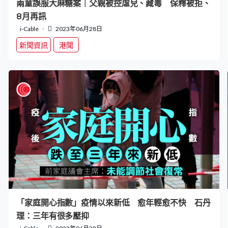
兩童誤服大麻糖案｜父親被控虐兒、藏毒 保釋被拒、
8月再訊
i-Cable
2023年06月28日
新聞資訊
港聞
「家庭開心指數」疫情以來新低 愈年輕愈不快 石丹
理：三年有很多壓抑