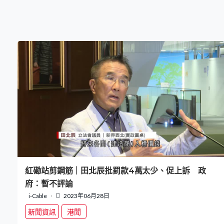
紅磡站剪鋼筋｜田北辰批罰款4萬太少、促上訴 政
府：暫不評論
i-Cable
2023年06月28日
新聞資訊
港聞