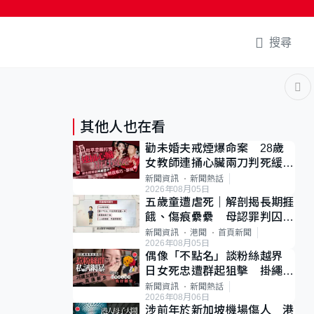
搜尋
其他人也在看
勸未婚夫戒煙爆命案 28歲
女教師連捅心臟兩刀判死緩
母斥判太重已上訴
新聞資訊
新聞熱話
2026年08月05日
五歲童遭虐死｜解剖揭長期捱
餓、傷痕纍纍 母認罪判囚
22年 官斥冷血：同類案最
新聞資訊
港聞
首頁新聞
2026年08月05日
惡劣
偶像「不點名」談粉絲越界
日女死忠遭群起狙擊 掛繩開
直播道歉後輕生
新聞資訊
新聞熱話
2026年08月06日
涉前年於新加坡機場傷人 港