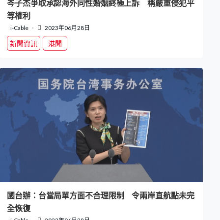
岑子杰爭取承認海外同性婚姻終極上訴 稱嚴重侵犯平
等權利
i-Cable
2023年06月28日
新聞資訊
港聞
國台辦：台當局單方面不合理限制 令兩岸直航點未完
全恢復