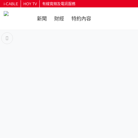
i-CABLE
HOY TV
有線寬頻及電訊服務
新聞
財經
特約內容
返回