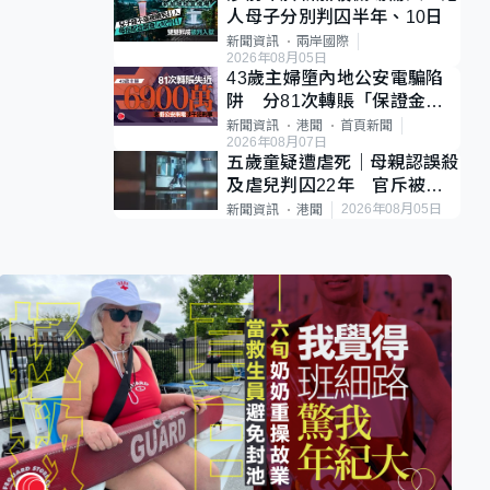
人母子分別判囚半年、10日
新聞資訊
兩岸國際
2026年08月05日
43歲主婦墮內地公安電騙陷
阱 分81次轉賬「保證金」
損失近6900萬元
新聞資訊
港聞
首頁新聞
2026年08月07日
五歲童疑遭虐死｜母親認誤殺
及虐兒判囚22年 官斥被告
殘忍、同類案最惡劣
2026年08月05日
新聞資訊
港聞