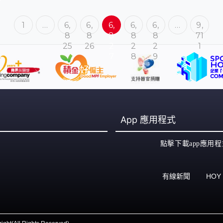
1
…
6,
6,
6,
6,
6,
…
9,
8
8
8
8
8
71
25
26
2
2
2
1
7
8
9
App
應用程式
點擊下載app應用程
有線新聞
HOY