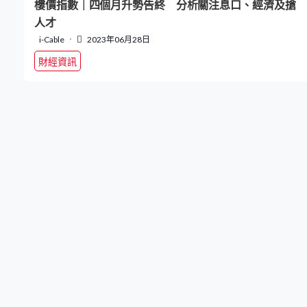
樓價指數｜四個月升勢告終 分析關注息口、經濟及搶
人才
i-Cable
2023年06月28日
財經資訊