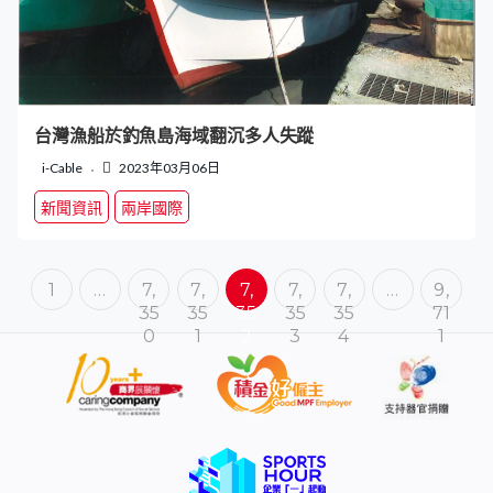
台灣漁船於釣魚島海域翻沉多人失蹤
i-Cable
2023年03月06日
新聞資訊
兩岸國際
1
…
7,
7,
7,
7,
7,
…
9,
35
35
35
35
35
71
0
1
2
3
4
1