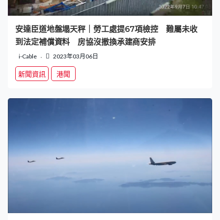
安達臣道地盤塌天秤｜勞工處提67項檢控 難屬未收
到法定補償資料 房協沒撤換承建商安排
i-Cable
2023年03月06日
新聞資訊
港聞