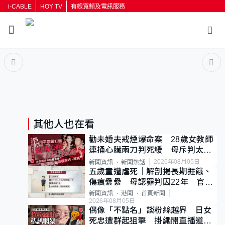
i-CABLE
HOY TV
有線寬頻及電訊服務
返回
按輸入鍵開始搜尋
其他人也在看
勸未婚夫戒煙爆命案 28歲女教師
連捅心臟兩刀判死緩 母斥判太重
已上訴
2026年08月05日
新聞資訊
新聞熱話
五歲童遭虐死｜解剖揭長期捱餓、
傷痕纍纍 母認罪判囚22年 官斥
冷血：同類案最惡劣
新聞資訊
港聞
首頁新聞
2026年08月05日
偶像「不點名」談粉絲越界 日女
死忠遭群起狙擊 掛繩開直播道歉