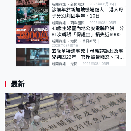
後輕生
2026年08月06日
新聞資訊
新聞熱話
涉前年於新加坡機場傷人 港人母
子分別判囚半年、10日
2026年08月05日
新聞資訊
兩岸國際
43歲主婦墮內地公安電騙陷阱 分
81次轉賬「保證金」損失近6900萬
元
新聞資訊
港聞
首頁新聞
2026年08月07日
五歲童疑遭虐死｜母親認誤殺及虐
兒判囚22年 官斥被告殘忍、同類
案最惡劣
2026年08月05日
新聞資訊
港聞
最新