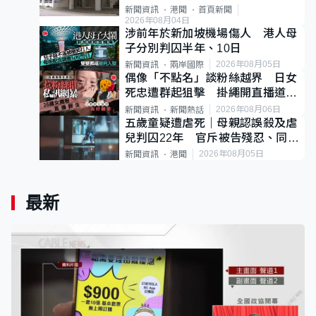
案
新聞資訊
港聞
首頁新聞
2026年08月04日
涉前年於新加坡機場傷人 港人母
子分別判囚半年、10日
2026年08月05日
新聞資訊
兩岸國際
偶像「不點名」談粉絲越界 日女
死忠遭群起狙擊 掛繩開直播道歉
後輕生
2026年08月06日
新聞資訊
新聞熱話
五歲童疑遭虐死｜母親認誤殺及虐
兒判囚22年 官斥被告殘忍、同類
案最惡劣
2026年08月05日
新聞資訊
港聞
最新