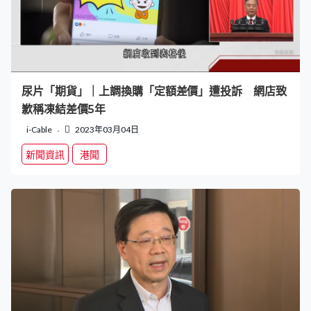
尿片「期貨」｜上調換購「定額差價」遭投訴 網店致
歉稱凍結差價5年
i-Cable
2023年03月04日
新聞資訊
港聞