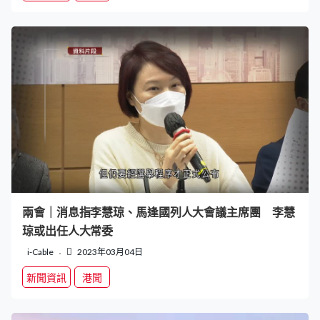
兩會｜消息指李慧琼、馬逢國列人大會議主席團 李慧
琼或出任人大常委
i-Cable
2023年03月04日
新聞資訊
港聞