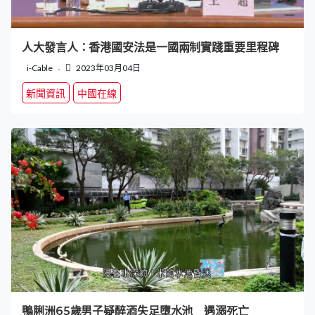
人大發言人：香港國安法是一國兩制實踐重要里程碑
i-Cable
2023年03月04日
新聞資訊
中國在線
鴨脷洲65歲男子疑醉酒失足墮水池 遇溺死亡