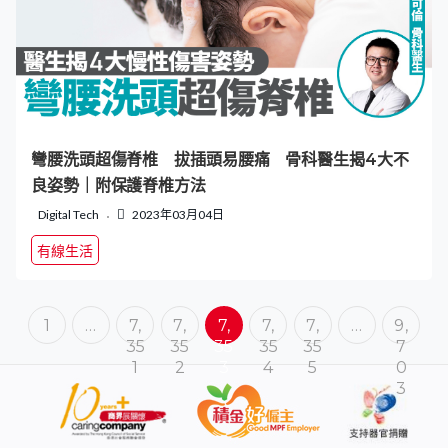
彎腰洗頭超傷脊椎 拔插頭易腰痛 骨科醫生揭4大不
良姿勢｜附保護脊椎方法
Digital Tech
2023年03月04日
有線生活
1
…
7,
7,
7,
7,
7,
…
9,
35
35
35
35
35
7
1
2
3
4
5
0
3