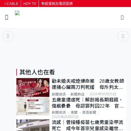
i-CABLE
HOY TV
有線寬頻及電訊服務
返回
按輸入鍵開始搜尋
其他人也在看
勸未婚夫戒煙爆命案 28歲女教師
連捅心臟兩刀判死緩 母斥判太重
已上訴
2026年08月05日
新聞資訊
新聞熱話
五歲童遭虐死｜解剖揭長期捱餓、
傷痕纍纍 母認罪判囚22年 官斥
冷血：同類案最惡劣
新聞資訊
港聞
首頁新聞
2026年08月05日
流感｜曾接種疫苗七歲男童染甲流
死亡 成今年首宗兒童感染離世個