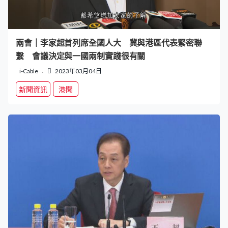
兩會｜李家超首列席全國人大 冀與港區代表緊密聯
繫 會議決定與一國兩制實踐很有關
i-Cable
2023年03月04日
新聞資訊
港聞