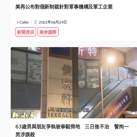
美再公布對俄新制裁針對軍事機構及軍工企業
i-Cable
2022年06月29日
新聞資訊
兩岸國際
63歲男與朋友爭執被拳毆倒地 三日後不治 警拘一
男涉誤殺