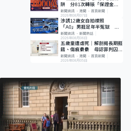
阱 分81次轉賬「保證金」
損失近6900萬元
新聞資訊
港聞
首頁新聞
2026年08月07日
涉誘12歲女自拍祼照
「A0」男捱足年半冤獄 法
官推翻裁決：抄錯標點
新聞資訊
新聞熱話
2026年08月06日
五歲童遭虐死｜解剖揭長期捱
餓、傷痕纍纍 母認罪判囚
22年 官斥冷血：同類案最
新聞資訊
港聞
首頁新聞
2026年08月05日
惡劣