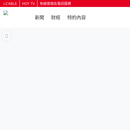
i-CABLE
HOY TV
有線寬頻及電訊服務
新聞
財經
特約內容
返回