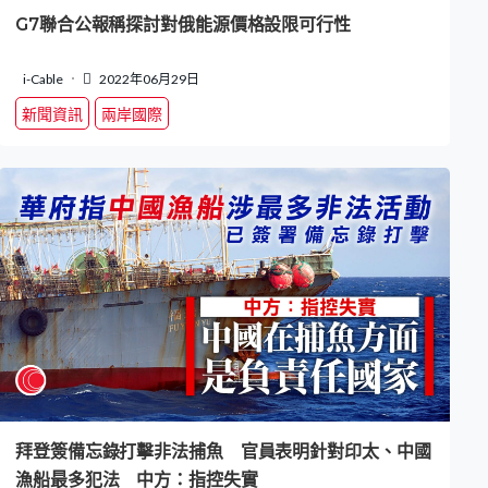
G7聯合公報稱探討對俄能源價格設限可行性
i-Cable
2022年06月29日
新聞資訊
兩岸國際
拜登簽備忘錄打擊非法捕魚 官員表明針對印太、中國
漁船最多犯法 中方：指控失實