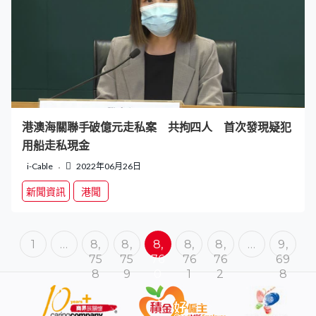
港澳海關聯手破億元走私案 共拘四人 首次發現疑犯
用船走私現金
i-Cable
2022年06月26日
新聞資訊
港聞
1
…
8,
8,
8,
8,
8,
…
9,
75
75
76
76
76
69
8
9
0
1
2
8