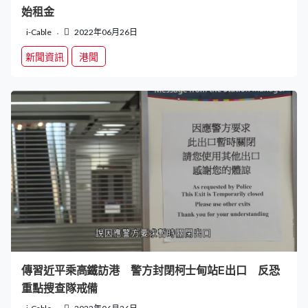
始租金
i-Cable
2022年06月26日
新聞資訊
港聞
傳習近平乘高鐵訪港 警方封閉柯士甸站E出口 反恐
重點搜查隊戒備