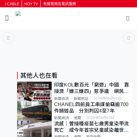
i-CABLE
HOY TV
有線寬頻及電訊服務
返回
按輸入鍵開始搜尋
其他人也在看
印度KOL數百元「窮遊」中國 靠
接濟「嫌三嫌四」惹爭議 網民：
不歡迎劣質旅客
2026年08月02日
新聞資訊
新聞熱話
CHANEL四前員工串謀偷竊逾700
件銷毀品 分別判囚4至7年
2026年08月03日
新聞資訊
港聞
流感｜曾接種疫苗七歲男童染甲流
死亡 成今年首宗兒童感染離世個
案