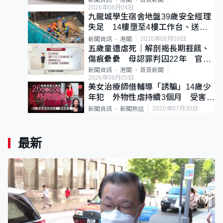
新聞資訊
港聞
首頁新聞
2026年08月04日
九龍城學生宿舍地盤39歲安全經理
失足 14樓墮至4樓工作台、送院
不治
2026年08月03日
新聞資訊
港聞
五歲童遭虐死｜解剖揭長期捱餓、
傷痕纍纍 母認罪判囚22年 官斥
冷血：同類案最惡劣
新聞資訊
港聞
首頁新聞
2026年08月05日
美女治療師借輔導「誘騙」14歲少
年犯 外物性虐持續3個月 受害者
母：要保護其他人
2026年07月30日
新聞資訊
新聞熱話
最新