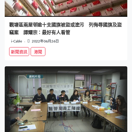
觀塘區兩屋邨逾十支國旗被盜或塗污 列侮辱國旗及盜
竊案 譚耀宗：最好有人看管
i-Cable
2022年06月26日
新聞資訊
港聞