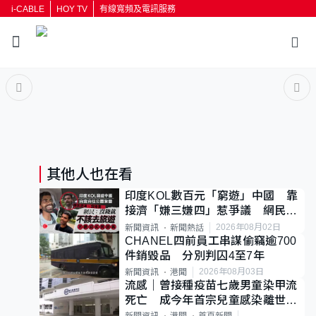
i-CABLE
HOY TV
有線寬頻及電訊服務
返回
按輸入鍵開始搜尋
其他人也在看
印度KOL數百元「窮遊」中國 靠
接濟「嫌三嫌四」惹爭議 網民：
不歡迎劣質旅客
2026年08月02日
新聞資訊
新聞熱話
CHANEL四前員工串謀偷竊逾700
件銷毀品 分別判囚4至7年
2026年08月03日
新聞資訊
港聞
流感｜曾接種疫苗七歲男童染甲流
死亡 成今年首宗兒童感染離世個
案