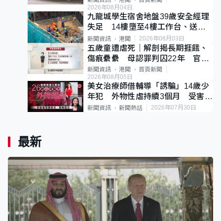
新聞資訊
港聞
首頁新聞
2026年08月04日
九龍城學生宿舍地盤39歲安全經理
失足 14樓墮至4樓工作台、送院
不治
2026年08月03日
新聞資訊
港聞
五歲童遭虐死｜解剖揭長期捱餓、
傷痕纍纍 母認罪判囚22年 官斥
冷血：同類案最惡劣
新聞資訊
港聞
首頁新聞
2026年08月05日
美女治療師借輔導「誘騙」14歲少
年犯 外物性虐持續3個月 受害者
母：要保護其他人
2026年07月30日
新聞資訊
新聞熱話
最新